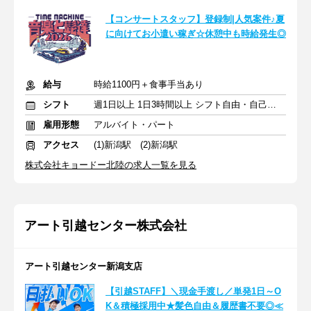
【コンサートスタッフ】登録制|人気案件♪夏
に向けてお小遣い稼ぎ☆休憩中も時給発生◎
給与
時給1100円＋食事手当あり
シフト
週1日以上 1日3時間以上 シフト自由・自己申告
雇用形態
アルバイト・パート
アクセス
(1)新潟駅 (2)新潟駅
株式会社キョードー北陸の求人一覧を見る
アート引越センター株式会社
アート引越センター新潟支店
【引越STAFF】＼現金手渡し／単発1日～O
K＆積極採用中★髪色自由＆履歴書不要◎≪