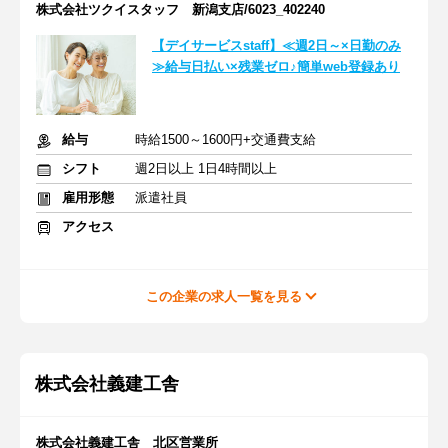
株式会社ツクイスタッフ 新潟支店/6023_402240
【デイサービスstaff】≪週2日～×日勤のみ
≫給与日払い×残業ゼロ♪簡単web登録あり
給与
時給1500～1600円+交通費支給
シフト
週2日以上 1日4時間以上
雇用形態
派遣社員
アクセス
この企業の求人一覧を見る
株式会社義建工舎
株式会社義建工舎 北区営業所