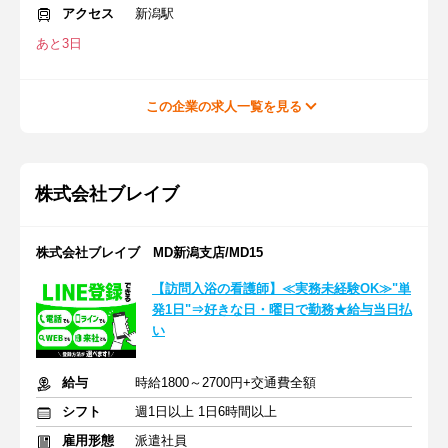
アクセス
新潟駅
あと3日
この企業の求人一覧を見る
株式会社ブレイブ
株式会社ブレイブ MD新潟支店/MD15
【訪問入浴の看護師】≪実務未経験OK≫"単
発1日"⇒好きな日・曜日で勤務★給与当日払
い
給与
時給1800～2700円+交通費全額
シフト
週1日以上 1日6時間以上
雇用形態
派遣社員