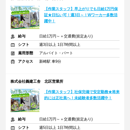
【作業スタッフ】早上がりでも日給1万円保
証★日払い可！週3日～！Wワーカー多数活
躍中！
給与
日給1万円～＋交通費(規定あり)
シフト
週3日以上 1日7時間以上
雇用形態
アルバイト・パート
アクセス
新崎駅 車9分
株式会社義建工舎 北区営業所
【作業スタッフ】社保完備で安定勤務★将来
的には正社員へ！未経験者多数活躍中！
給与
日給1万円～＋交通費(規定あり)
シフト
週5日以上 1日7時間以上