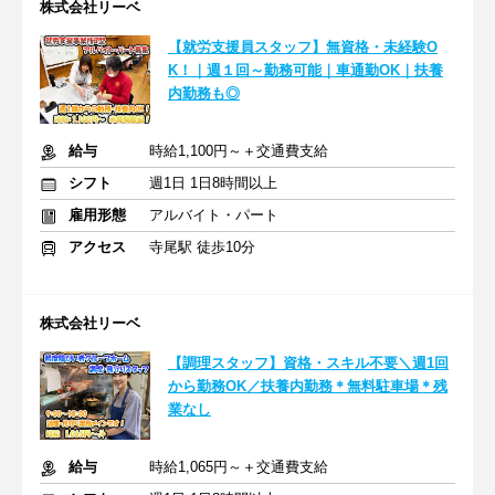
株式会社リーベ
【就労支援員スタッフ】無資格・未経験O
K！｜週１回～勤務可能｜車通勤OK｜扶養
内勤務も◎
給与
時給1,100円～＋交通費支給
シフト
週1日 1日8時間以上
雇用形態
アルバイト・パート
アクセス
寺尾駅 徒歩10分
株式会社リーベ
【調理スタッフ】資格・スキル不要＼週1回
から勤務OK／扶養内勤務＊無料駐車場＊残
業なし
給与
時給1,065円～＋交通費支給