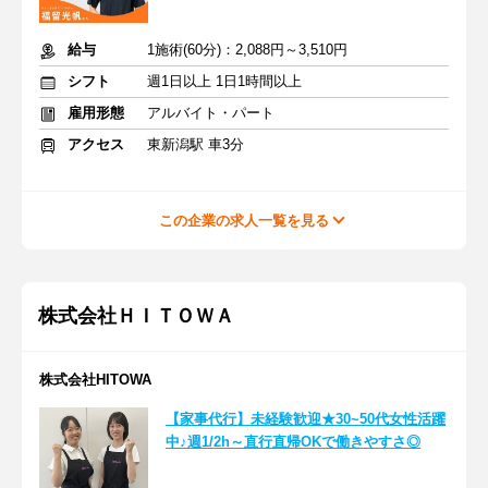
給与
1施術(60分)：2,088円～3,510円
シフト
週1日以上 1日1時間以上
雇用形態
アルバイト・パート
アクセス
東新潟駅 車3分
この企業の求人一覧を見る
株式会社ＨＩＴＯＷＡ
株式会社HITOWA
【家事代行】未経験歓迎★30~50代女性活躍
中♪週1/2h～直行直帰OKで働きやすさ◎