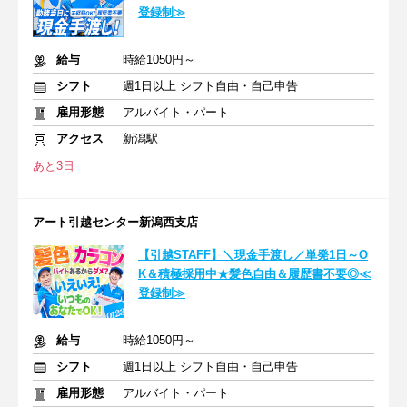
登録制≫
給与
時給1050円～
シフト
週1日以上 シフト自由・自己申告
雇用形態
アルバイト・パート
アクセス
新潟駅
あと3日
アート引越センター新潟西支店
【引越STAFF】＼現金手渡し／単発1日～O
K＆積極採用中★髪色自由＆履歴書不要◎≪
登録制≫
給与
時給1050円～
シフト
週1日以上 シフト自由・自己申告
雇用形態
アルバイト・パート