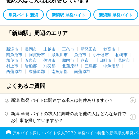
他の人はこんな検索をしています
単発バイト 新潟
新潟駅 単発バイト
新潟県 単発バイト
「新潟駅」周辺のエリア
新潟市
長岡市
上越市
三条市
新発田市
妙高市
南魚沼市
阿賀野市
糸魚川市
魚沼市
小千谷市
柏崎市
加茂市
五泉市
佐渡市
胎内市
燕市
十日町市
見附市
村上市
岩船郡
刈羽郡
北蒲原郡
三島郡
中魚沼郡
西蒲原郡
東蒲原郡
南魚沼郡
南蒲原郡
よくあるご質問
新潟 単発 バイトに関連する求人は何件ありますか？
新潟 単発 バイトの求人に興味のある他の人はどんな条件で
お仕事を探していますか？
アルバイト探し・バイト求人TOP
単発バイト特集
新潟県の単発バ