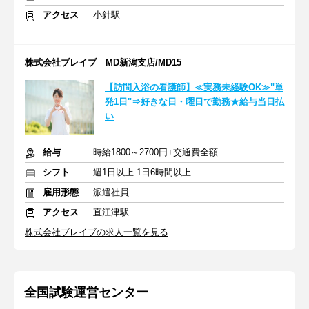
アクセス
小針駅
株式会社ブレイブ MD新潟支店/MD15
【訪問入浴の看護師】≪実務未経験OK≫"単
発1日"⇒好きな日・曜日で勤務★給与当日払
い
給与
時給1800～2700円+交通費全額
シフト
週1日以上 1日6時間以上
雇用形態
派遣社員
アクセス
直江津駅
株式会社ブレイブの求人一覧を見る
全国試験運営センター