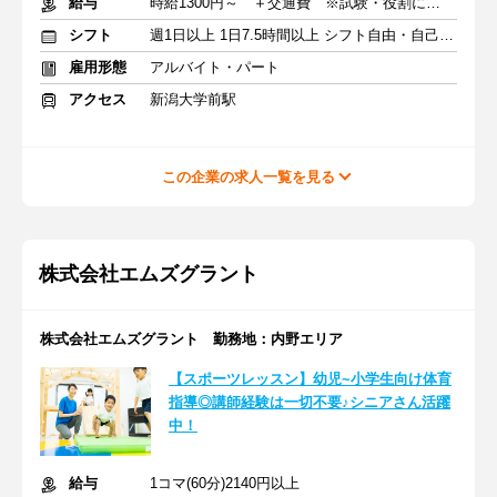
給与
時給1300円～ ＋交通費 ※試験・役割により手当あり
シフト
週1日以上 1日7.5時間以上 シフト自由・自己申告
雇用形態
アルバイト・パート
アクセス
新潟大学前駅
この企業の求人一覧を見る
株式会社エムズグラント
株式会社エムズグラント 勤務地：内野エリア
【スポーツレッスン】幼児~小学生向け体育
指導◎講師経験は一切不要♪シニアさん活躍
中！
給与
1コマ(60分)2140円以上