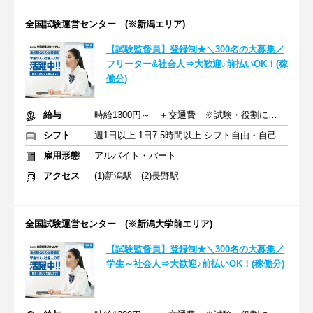
全国試験運営センター (※新潟エリア)
【試験監督員】登録制★＼300名の大募集／
フリーター&社会人⇒大歓迎♪前払いOK！(稼
働分)
給与
時給1300円～ ＋交通費 ※試験・役割により手当あり
シフト
週1日以上 1日7.5時間以上 シフト自由・自己申告
雇用形態
アルバイト・パート
アクセス
(1)新潟駅 (2)長野駅
全国試験運営センター (※新潟大学前エリア)
【試験監督員】登録制★＼300名の大募集／
学生～社会人⇒大歓迎♪前払いOK！(稼働分)