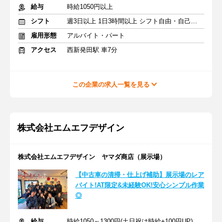
給与
時給1050円以上
シフト
週3日以上 1日3時間以上 シフト自由・自己申告
雇用形態
アルバイト・パート
アクセス
西新発田駅 車7分
この企業の求人一覧を見る
株式会社エムエフデザイン
株式会社エムエフデザイン ヤマダ商店（展示場）
【中古車の清掃・仕上げ補助】展示場のレア
バイト!AT限定&未経験OK!安心シンプル作業
◎
給与
時給1050～1300円(土日祝は時給+100円UP)+交通費