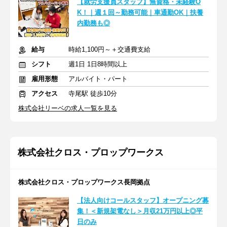
【就労支援員スタッフ】無資格・未経験O
K！｜週１回～勤務可能｜車通勤OK｜扶養
内勤務も◎
給与
時給1,100円～＋交通費支給
シフト
週1日 1日8時間以上
雇用形態
アルバイト・パート
アクセス
寺尾駅 徒歩10分
株式会社リーベの求人一覧を見る
株式会社クロス・プロップワークス
株式会社クロス・プロップワークス長岡拠点
【法人向けコールスタッフ】オープニング募
集！＜新規架電なし＞月収21万円以上◎平
日のみ