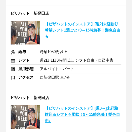
ピザハット 新発田店
【ピザハットのインストア】[週2]未経験◎
希望シフト1週ごと♪9～15時急募！髪色自由
★
給与
時給1050円以上
シフト
週2日 1日3時間以上 シフト自由・自己申告
雇用形態
アルバイト・パート
アクセス
西新発田駅 車7分
ピザハット 新発田店
【ピザハットのインストア】[週3～]未経験
歓迎＆シフトも柔軟！9～15時急募！髪色自
由♪