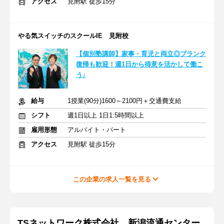
アクセス
見附駅 徒歩15分
やる気スイッチのスクールIE 見附校
【個別塾講師】家事・育児と両立◎ブランク
復帰も歓迎！週1日から得意を活かして働こ
う♪
給与
1授業(90分)1600～2100円＋交通費支給
シフト
週1日以上 1日1.5時間以上
雇用形態
アルバイト・パート
アクセス
見附駅 徒歩15分
この企業の求人一覧を見る
TSネットワーク株式会社 新潟流通センター