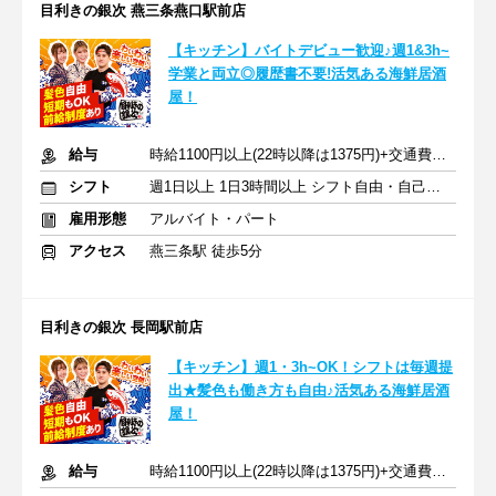
目利きの銀次 燕三条燕口駅前店
【キッチン】バイトデビュー歓迎♪週1&3h~
学業と両立◎履歴書不要!活気ある海鮮居酒
屋！
給与
時給1100円以上(22時以降は1375円)+交通費規定内支給
シフト
週1日以上 1日3時間以上 シフト自由・自己申告
雇用形態
アルバイト・パート
アクセス
燕三条駅 徒歩5分
目利きの銀次 長岡駅前店
【キッチン】週1・3h~OK！シフトは毎週提
出★髪色も働き方も自由♪活気ある海鮮居酒
屋！
給与
時給1100円以上(22時以降は1375円)+交通費規定内支給