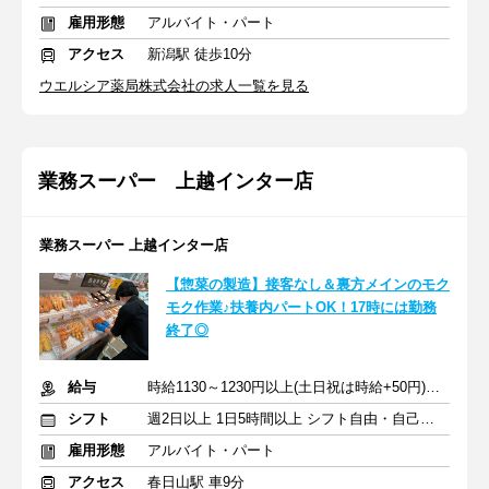
雇用形態
アルバイト・パート
アクセス
新潟駅 徒歩10分
ウエルシア薬局株式会社の求人一覧を見る
業務スーパー 上越インター店
業務スーパー 上越インター店
【惣菜の製造】接客なし＆裏方メインのモク
モク作業♪扶養内パートOK！17時には勤務
終了◎
給与
時給1130～1230円以上(土日祝は時給+50円)+交通費
シフト
週2日以上 1日5時間以上 シフト自由・自己申告
雇用形態
アルバイト・パート
アクセス
春日山駅 車9分