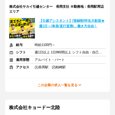
株式会社サカイ引越センター 長岡支社 ※勤務地：長岡駅周辺
エリア
【引越アシスタント】[登録制]学生大歓迎★
週1日～/単発/直行直帰/…働き方自由！
給与
時給1100円～
シフト
週1日以上 1日8時間以上 シフト自由・自己申告
雇用形態
アルバイト・パート
アクセス
(1)長岡駅 (2)柏崎駅
この企業の求人一覧を見る
株式会社キョードー北陸