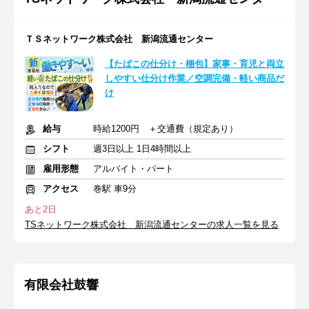
ＴＳネットワーク株式会社 新潟流通センター
【たばこの仕分け・梱包】家事・育児と両立
しやすい仕分け作業／空調完備・軽い商品だ
け
給与
時給1200円 ＋交通費（規定あり）
シフト
週3日以上 1日4時間以上
雇用形態
アルバイト・パート
アクセス
巻駅 車9分
あと2日
TSネットワーク株式会社 新潟流通センターの求人一覧を見る
有限会社鼓響