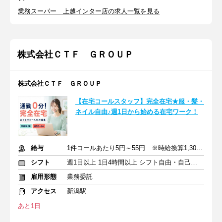
業務スーパー 上越インター店の求人一覧を見る
株式会社ＣＴＦ ＧＲＯＵＰ
株式会社ＣＴＦ ＧＲＯＵＰ
【在宅コールスタッフ】完全在宅★服・髪・
ネイル自由♪週1日から始める在宅ワーク！
給与
1件コールあたり5円～55円 ※時給換算1,300円～4,000円
シフト
週1日以上 1日4時間以上 シフト自由・自己申告
雇用形態
業務委託
アクセス
新潟駅
あと1日