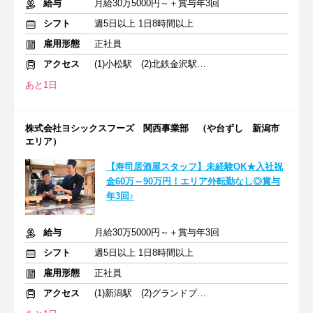
給与
月給30万5000円～＋賞与年3回
シフト
週5日以上 1日8時間以上
雇用形態
正社員
アクセス
(1)小松駅 (2)北鉄金沢駅 (3)新潟駅
あと1日
株式会社ヨシックスフーズ 関西事業部 （や台ずし 新潟市
エリア）
【寿司居酒屋スタッフ】未経験OK★入社祝
金60万～90万円！エリア外転勤なし◎賞与
年3回♪
給与
月給30万5000円～＋賞与年3回
シフト
週5日以上 1日8時間以上
雇用形態
正社員
アクセス
(1)新潟駅 (2)グランドプラザ前駅