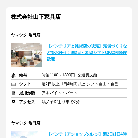
株式会社山下家具店
ヤマシタ 亀田店
【インテリアと雑貨店の販売】売場づくりな
どをお任せ！週2日～希望シフトOK◎未経験
歓迎
給与
時給1100～1300円+交通費支給
シフト
週2日以上 1日4時間以上 シフト自由・自己申告
雇用形態
アルバイト・パート
アクセス
鵜ノ子ICより車で2分
ヤマシタ 亀田店
【インテリアショップのレジ】週2日/1日4時