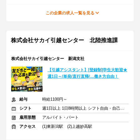
この企業の求人一覧を見る
株式会社サカイ引越センター 北陸推進課
株式会社サカイ引越センター 新潟支社
【引越アシスタント】[登録制]学生大歓迎★
週1日～/単発/直行直帰/…働き方自由！
給与
時給1100円～
シフト
週1日以上 1日8時間以上 シフト自由・自己申告
雇用形態
アルバイト・パート
アクセス
(1)東新潟駅 (2)上越妙高駅