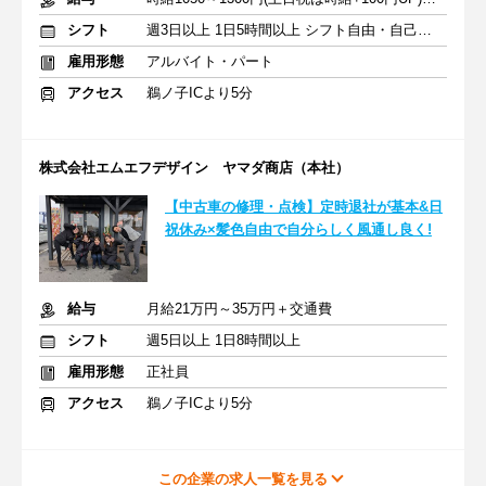
シフト
週3日以上 1日5時間以上 シフト自由・自己申告
雇用形態
アルバイト・パート
アクセス
鵜ノ子ICより5分
株式会社エムエフデザイン ヤマダ商店（本社）
【中古車の修理・点検】定時退社が基本&日
祝休み×髪色自由で自分らしく風通し良く!
給与
月給21万円～35万円＋交通費
シフト
週5日以上 1日8時間以上
雇用形態
正社員
アクセス
鵜ノ子ICより5分
この企業の求人一覧を見る