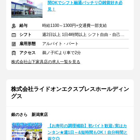
間OKでシフト融通バッチリ◎雑貨好き必
見！
給与
時給1100～1300円+交通費一部支給
シフト
週2日以上 1日4時間以上 シフト自由・自己申告
雇用形態
アルバイト・パート
アクセス
鵜ノ子ICより車で2分
株式会社山下家具店の求人一覧を見る
株式会社ライドオンエクスプレスホールディン
グス
銀のさら 新潟東店
【お寿司の調理補助】初バイト歓迎♪実はカ
ンタン★週1日～&短時間もOK！自分時間と
両立◎