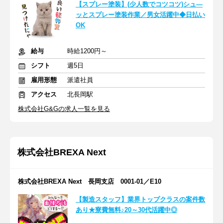
【スプレー塗装】(少人数でコツコツ)シュ―
ッとスプレー塗装作業／男女活躍中◆日払い
OK
給与
時給1200円～
シフト
週5日
雇用形態
派遣社員
アクセス
北長岡駅
株式会社G&Gの求人一覧を見る
株式会社BREXA Next
株式会社BREXA Next 長岡支店 0001-01／E10
【製造スタッフ】業界トップクラスの案件数
あり★寮費無料♪20～30代活躍中◎