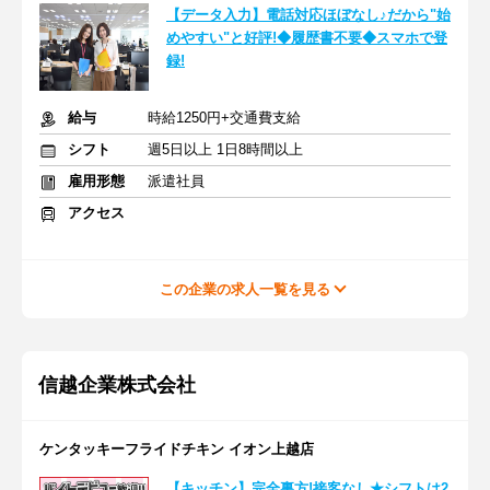
【データ入力】電話対応ほぼなし♪だから"始
めやすい"と好評!◆履歴書不要◆スマホで登
録!
給与
時給1250円+交通費支給
シフト
週5日以上 1日8時間以上
雇用形態
派遣社員
アクセス
この企業の求人一覧を見る
信越企業株式会社
ケンタッキーフライドチキン イオン上越店
【キッチン】完全裏方!接客なし★シフトは2