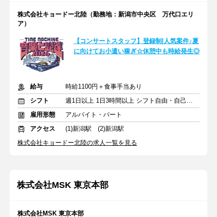
株式会社キョードー北陸（勤務地：新潟市中央区 万代口エリ
ア）
【コンサートスタッフ】登録制|人気案件♪夏
に向けてお小遣い稼ぎ☆休憩中も時給発生◎
給与
時給1100円＋食事手当あり
シフト
週1日以上 1日3時間以上 シフト自由・自己申告
雇用形態
アルバイト・パート
アクセス
(1)新潟駅 (2)新潟駅
株式会社キョードー北陸の求人一覧を見る
株式会社MSK 東京本部
株式会社MSK 東京本部