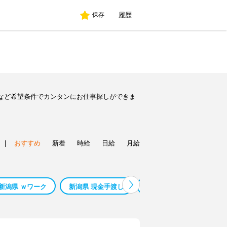
履歴
保存
など希望条件でカンタンにお仕事探しができま
|
おすすめ
新着
時給
日給
月給
新潟県 ｗワーク
新潟県 現金手渡し
鳥 カフェ 新潟県
模