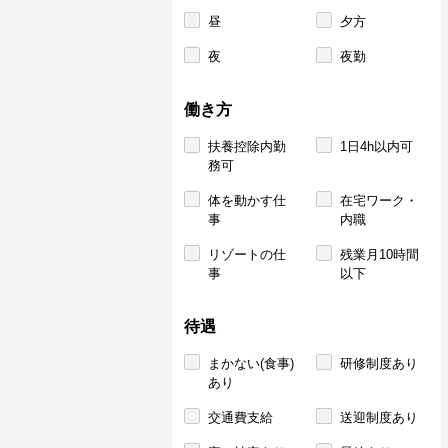
昼
夕方
夜
夜勤
働き方
扶養控除内勤
1日4h以内可
務可
体を動かす仕
在宅ワーク・
事
内職
リゾートの仕
残業月10時間
事
以下
待遇
まかない(食事)
研修制度あり
あり
交通費支給
送迎制度あり