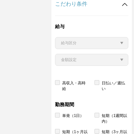
こだわり条件
給与
高収入・高時
日払い／週払
給
い
勤務期間
単発（1日）
短期（1週間以
内）
短期（1ヶ月以
短期（3ヶ月以