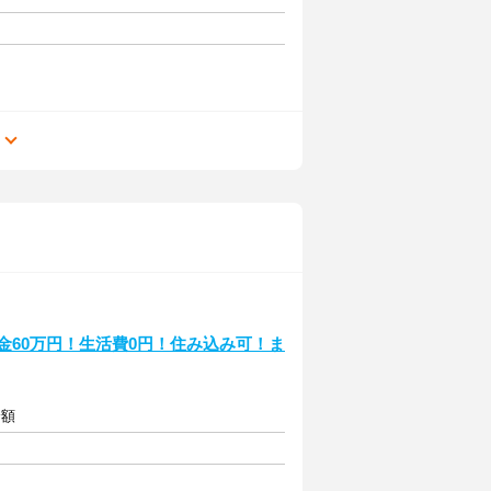
る
金60万円！生活費0円！住み込み可！ま
全額