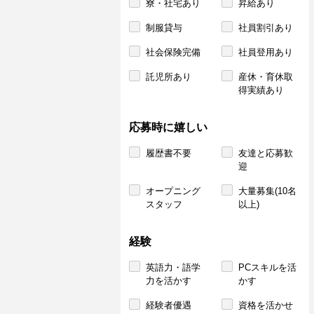
寮・社宅あり
昇給あり
制服貸与
社員割引あり
社会保険完備
社員登用あり
託児所あり
産休・育休取
得実績あり
応募時に嬉しい
履歴書不要
友達と応募歓
迎
オープニング
大量募集(10名
スタッフ
以上)
経験
英語力・語学
PCスキルを活
力を活かす
かす
経験者優遇
資格を活かせ