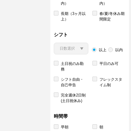
内）
内）
長期（3ヶ月以
春/夏/冬休み期
上）
間限定
シフト
以上
以内
土日祝のみ勤
平日のみ可
務
シフト自由・
フレックスタ
自己申告
イム制
完全週休2日制
(土日祝休み)
時間帯
早朝
朝