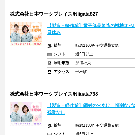
株式会社日本ワークプレイス/Niigata827
【製造・軽作業】電子部品製造の機械オペレータ
日休み
給与
時給1160円＋交通費支給
シフト
週5日以上
雇用形態
派遣社員
アクセス
平林駅
株式会社日本ワークプレイス/Niigata738
【製造・軽作業】鋼材の穴あけ、切削などの機械
残業なし
給与
時給1150円＋交通費支給
シフト
週5日以上