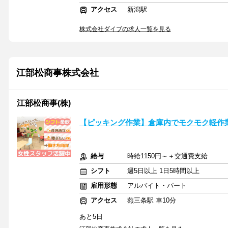
アクセス
新潟駅
株式会社ダイブの求人一覧を見る
江部松商事株式会社
江部松商事(株)
【ピッキング作業】倉庫内でモクモク軽作
給与
時給1150円～＋交通費支給
シフト
週5日以上 1日5時間以上
雇用形態
アルバイト・パート
アクセス
燕三条駅 車10分
あと5日