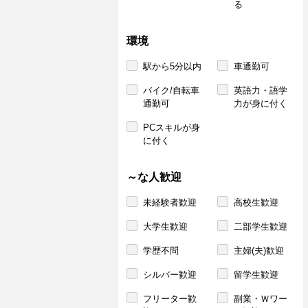
る
環境
駅から5分以内
車通勤可
バイク/自転車
英語力・語学
通勤可
力が身に付く
PCスキルが身
に付く
～な人歓迎
未経験者歓迎
高校生歓迎
大学生歓迎
二部学生歓迎
学歴不問
主婦(夫)歓迎
シルバー歓迎
留学生歓迎
フリーター歓
副業・Ｗワー