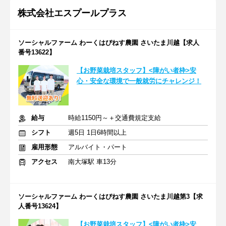
株式会社エスプールプラス
ソーシャルファーム わーくはぴねす農園 さいたま川越【求人
番号13622】
【お野菜栽培スタッフ】<障がい者枠>安
心・安全な環境で一般就労にチャレンジ！
給与
時給1150円～＋交通費規定支給
シフト
週5日 1日6時間以上
雇用形態
アルバイト・パート
アクセス
南大塚駅 車13分
ソーシャルファーム わーくはぴねす農園 さいたま川越第3【求
人番号13624】
【お野菜栽培スタッフ】<障がい者枠>安