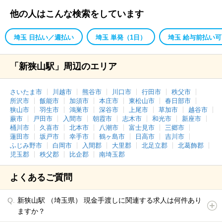
他の人はこんな検索をしています
埼玉 日払い／週払い
埼玉 単発（1日）
埼玉 給与前払い可
「新狭山駅」周辺のエリア
さいたま市
川越市
熊谷市
川口市
行田市
秩父市
所沢市
飯能市
加須市
本庄市
東松山市
春日部市
狭山市
羽生市
鴻巣市
深谷市
上尾市
草加市
越谷市
蕨市
戸田市
入間市
朝霞市
志木市
和光市
新座市
桶川市
久喜市
北本市
八潮市
富士見市
三郷市
蓮田市
坂戸市
幸手市
鶴ヶ島市
日高市
吉川市
ふじみ野市
白岡市
入間郡
大里郡
北足立郡
北葛飾郡
児玉郡
秩父郡
比企郡
南埼玉郡
よくあるご質問
新狭山駅 （埼玉県） 現金手渡しに関連する求人は何件あり
ますか？