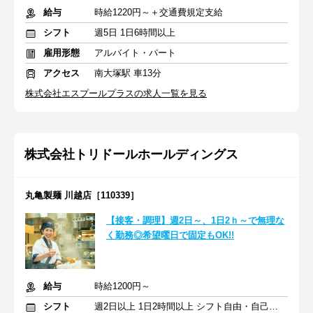
給与
時給1220円～＋交通費規定支給
シフト
週5日 1日6時間以上
雇用形態
アルバイト・パート
アクセス
南大塚駅 車13分
株式会社エスプールプラスの求人一覧を見る
株式会社トリドールホールディングス
丸亀製麺 川越店［110339］
【接客・調理】週2日～、1日2ｈ～で無理な
く勤務◎希望曜日で固定もOK!!
給与
時給1200円～
シフト
週2日以上 1日2時間以上 シフト自由・自己申告