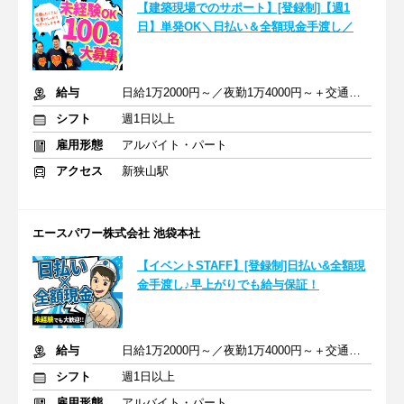
【建築現場でのサポート】[登録制]【週1
日】単発OK＼日払い＆全額現金手渡し／
給与
日給1万2000円～／夜勤1万4000円～＋交通費＋各種手当
シフト
週1日以上
雇用形態
アルバイト・パート
アクセス
新狭山駅
エースパワー株式会社 池袋本社
【イベントSTAFF】[登録制]日払い&全額現
金手渡し♪早上がりでも給与保証！
給与
日給1万2000円～／夜勤1万4000円～＋交通費＋各種手当
シフト
週1日以上
雇用形態
アルバイト・パート