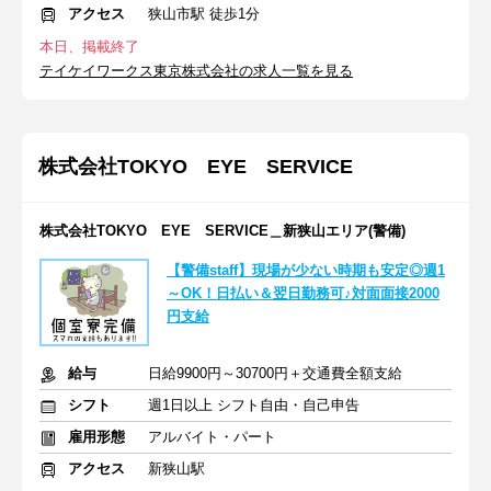
アクセス
狭山市駅 徒歩1分
本日、掲載終了
テイケイワークス東京株式会社の求人一覧を見る
株式会社TOKYO EYE SERVICE
株式会社TOKYO EYE SERVICE＿新狭山エリア(警備)
【警備staff】現場が少ない時期も安定◎週1
～OK！日払い＆翌日勤務可♪対面面接2000
円支給
給与
日給9900円～30700円＋交通費全額支給
シフト
週1日以上 シフト自由・自己申告
雇用形態
アルバイト・パート
アクセス
新狭山駅