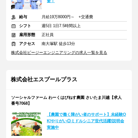
要！
給与
月給19万8000円～ +交通費
シフト
週5日 1日7.5時間以上
雇用形態
正社員
アクセス
南大塚駅 徒歩13分
株式会社ビージーエンジニアリングの求人一覧を見る
株式会社エスプールプラス
ソーシャルファーム わーくはぴねす農園 さいたま川越【求人
番号7068】
【農園で働く障がい者のサポート】未経験O
K!やりがい◎ミドルシニア世代活躍!説明会
実施中