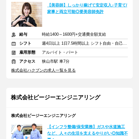
【美容師】しっかり稼げて安定収入♪子育て/
家事と両立可能◎要美容師免許
給与
時給1400～1600円+交通費全額支給
シフト
週4日以上 1日7.5時間以上 シフト自由・自己申告
雇用形態
アルバイト・パート
アクセス
狭山市駅 車7分
株式会社ハクブンの求人一覧を見る
株式会社ビージーエンジニアリング
株式会社ビージーエンジニアリング
【インフラ整備/保安業務】ガスや水道施工
など、人々の生活を支えるやりがい◎知識不