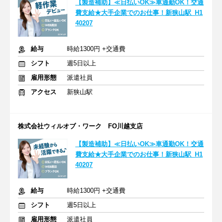
【製造補助】≪日払いOK≫車通勤OK！交通
費支給★大手企業でのお仕事！新狭山駅_H1
40207
給与
時給1300円 +交通費
シフト
週5日以上
雇用形態
派遣社員
アクセス
新狭山駅
株式会社ウィルオブ・ワーク FO川越支店
【製造補助】≪日払いOK≫車通勤OK！交通
費支給★大手企業でのお仕事！新狭山駅_H1
40207
給与
時給1300円 +交通費
シフト
週5日以上
雇用形態
派遣社員