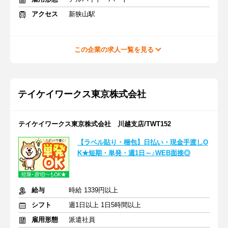
アクセス
新狭山駅
この企業の求人一覧を見る
テイケイワークス東京株式会社
テイケイワークス東京株式会社 川越支店/TWT152
【ラベル貼り・梱包】日払い・現金手渡しO
K★短期・単発・週1日～♪WEB面接◎
給与
時給 1339円以上
シフト
週1日以上 1日5時間以上
雇用形態
派遣社員