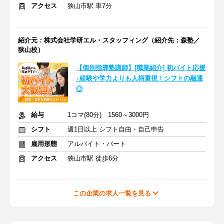
アクセス
狭山市駅 車7分
紹介元：株式会社学研エル・スタッフィング（紹介先：森塾／
狭山校）
【個別指導塾講師】[職業紹介] 初バイト応援
♪経験や学力よりも人柄重視！シフトの融通
◎
給与
1コマ(80分) 1560～3000円
シフト
週1日以上 シフト自由・自己申告
雇用形態
アルバイト・パート
アクセス
狭山市駅 徒歩6分
この企業の求人一覧を見る