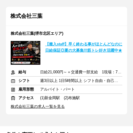
株式会社三葉
株式会社三葉(堺市北区エリア)
【搬入staff】早く終わる事がほとんどなのに
日給保証◎夏の大募集!!!筋トレ好き活躍中★
給与
日給21,000円～＋交通費一部支給 1現場：7,000円
シフト
週3日以上 1日5時間以上 シフト自由・自己申告
雇用形態
アルバイト・パート
アクセス
(1)新金岡駅 (2)布施駅
株式会社三葉の求人一覧を見る