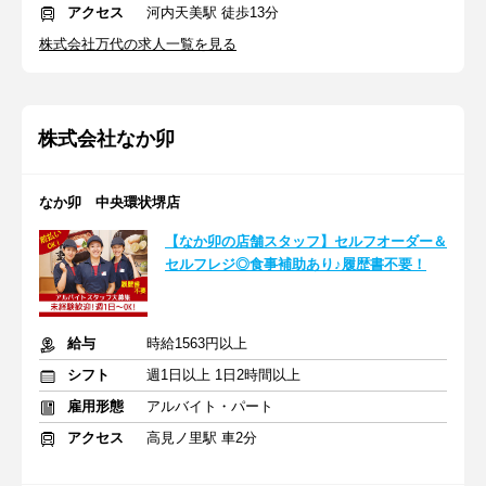
アクセス
河内天美駅 徒歩13分
株式会社万代の求人一覧を見る
株式会社なか卯
なか卯 中央環状堺店
【なか卯の店舗スタッフ】セルフオーダー＆
セルフレジ◎食事補助あり♪履歴書不要！
給与
時給1563円以上
シフト
週1日以上 1日2時間以上
雇用形態
アルバイト・パート
アクセス
高見ノ里駅 車2分