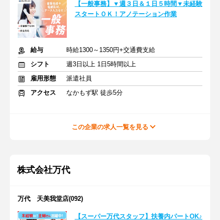
【一般事務】▼週３日＆１日５時間▼未経験
スタートＯＫ！アノテーション作業
給与
時給1300～1350円+交通費支給
シフト
週3日以上 1日5時間以上
雇用形態
派遣社員
アクセス
なかもず駅 徒歩5分
この企業の求人一覧を見る
株式会社万代
万代 天美我堂店(092)
【スーパー万代スタッフ】扶養内パートOK♪