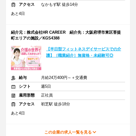
アクセス
なかもず駅 徒歩14分
あと4日
紹介元：株式会社HR CAREER 紹介先：大阪府堺市東区菩提
町エリアの施設／KGS4388
【半日型フィットネスデイサービスでの介
護】［職業紹介］無資格・未経験可◎
給与
月給24万400円～＋交通費
シフト
週5日
雇用形態
正社員
アクセス
初芝駅 徒歩18分
あと4日
この企業の求人一覧を見る