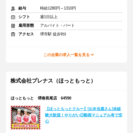
給与
時給1280円～1310円
シフト
週1日以上
雇用形態
アルバイト・パート
アクセス
堺市駅 徒歩9分
この企業の求人一覧を見る
株式会社プレナス（ほっともっと）
ほっともっと 堺南長尾店 64590
【ほっともっとクルー】[お弁当屋さん]未経
験大歓迎！やりがい◎動画マニュアル有で安
心