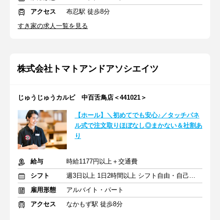
アクセス
布忍駅 徒歩8分
すき家の求人一覧を見る
株式会社トマトアンドアソシエイツ
じゅうじゅうカルビ 中百舌鳥店＜441021＞
【ホール】＼初めてでも安心♪／タッチパネ
ル式で注文取りほぼなし◎まかない＆社割あ
り
給与
時給1177円以上＋交通費
シフト
週3日以上 1日2時間以上 シフト自由・自己申告
雇用形態
アルバイト・パート
アクセス
なかもず駅 徒歩8分