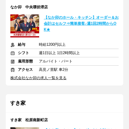
なか卯 中央環状堺店
【なか卯のホール・キッチン】オーダー＆お
会計はセルフ⇒簡単接客♪週1回2時間からO
K★
給与
時給1200円以上
シフト
週1日以上 1日2時間以上
雇用形態
アルバイト・パート
アクセス
高見ノ里駅 車2分
株式会社なか卯の求人一覧を見る
すき家
すき家 松原南新町店