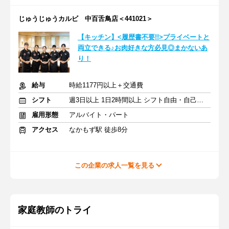
じゅうじゅうカルビ 中百舌鳥店＜441021＞
【キッチン】<履歴書不要!!>プライベートと
両立できる♪お肉好きな方必見◎まかないあ
り！
給与
時給1177円以上＋交通費
シフト
週3日以上 1日2時間以上 シフト自由・自己申告
雇用形態
アルバイト・パート
アクセス
なかもず駅 徒歩8分
この企業の求人一覧を見る
家庭教師のトライ