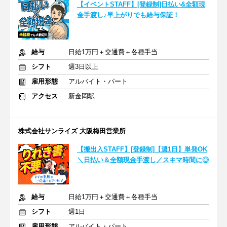
【イベントSTAFF】[登録制]日払い&全額現
金手渡し♪早上がりでも給与保証！
給与
日給1万円＋交通費＋各種手当
シフト
週3日以上
雇用形態
アルバイト・パート
アクセス
新金岡駅
株式会社サンライズ 大阪梅田営業所
【搬出入STAFF】[登録制]【週1日】単発OK
＼日払い＆全額現金手渡し／スキマ時間に◎
給与
日給1万円＋交通費＋各種手当
シフト
週1日
雇用形態
アルバイト・パート