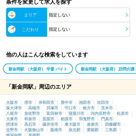
条件を変更して求人を探す
エリア
指定しない
指定しない
こだわり
他の人はこんな検索をしています
新金岡駅 （大阪府） 学童 バイト
新金岡駅 （大阪府） 訪問介護
「新金岡駅」周辺のエリア
大阪市
堺市
岸和田市
豊中市
池田市
吹田市
泉大津市
高槻市
貝塚市
守口市
枚方市
茨木市
八尾市
泉佐野市
富田林市
寝屋川市
河内長野市
松原市
大東市
和泉市
箕面市
柏原市
羽曳野市
門真市
摂津市
高石市
藤井寺市
東大阪市
泉南市
四條畷市
交野市
大阪狭山市
阪南市
泉北郡
豊能郡
三島郡
南河内郡
泉南郡