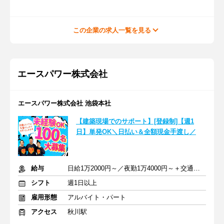
この企業の求人一覧を見る
エースパワー株式会社
エースパワー株式会社 池袋本社
【建築現場でのサポート】[登録制]【週1
日】単発OK＼日払い＆全額現金手渡し／
給与
日給1万2000円～／夜勤1万4000円～＋交通費＋各種手当
シフト
週1日以上
雇用形態
アルバイト・パート
アクセス
秋川駅