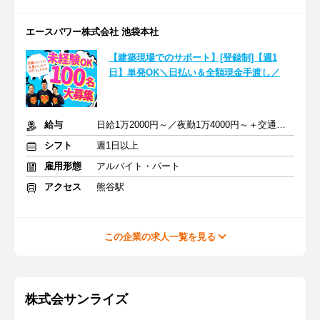
エースパワー株式会社 池袋本社
【建築現場でのサポート】[登録制]【週1
日】単発OK＼日払い＆全額現金手渡し／
給与
日給1万2000円～／夜勤1万4000円～＋交通費＋各種手当
シフト
週1日以上
雇用形態
アルバイト・パート
アクセス
熊谷駅
この企業の求人一覧を見る
株式会サンライズ