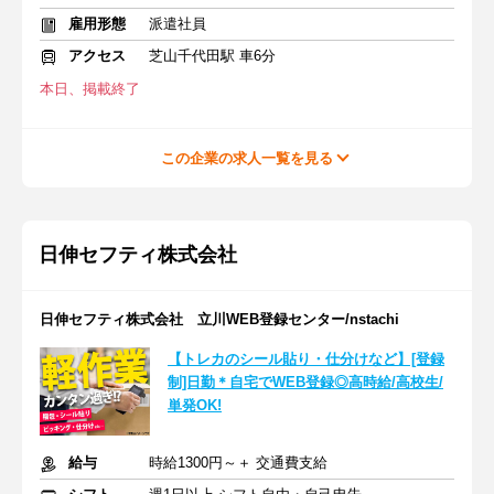
雇用形態
派遣社員
アクセス
芝山千代田駅 車6分
本日、掲載終了
この企業の求人一覧を見る
日伸セフティ株式会社
日伸セフティ株式会社 立川WEB登録センター/nstachi
【トレカのシール貼り・仕分けなど】[登録
制]日勤＊自宅でWEB登録◎高時給/高校生/
単発OK!
給与
時給1300円～＋ 交通費支給