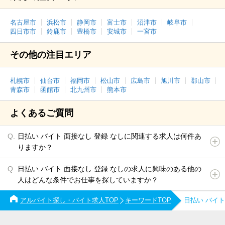
名古屋市
浜松市
静岡市
富士市
沼津市
岐阜市
四日市市
鈴鹿市
豊橋市
安城市
一宮市
その他の注目エリア
札幌市
仙台市
福岡市
松山市
広島市
旭川市
郡山市
青森市
函館市
北九州市
熊本市
よくあるご質問
日払い バイト 面接なし 登録 なしに関連する求人は何件あ
りますか？
日払い バイト 面接なし 登録 なしの求人に興味のある他の
人はどんな条件でお仕事を探していますか？
アルバイト探し・バイト求人TOP
キーワードTOP
日払い バイ