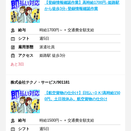
【登録情報確認作業】高時給1700円♪姫路駅
から徒歩3分♪登録情報確認作業
給与
時給1700円～ + 交通費全額支給
シフト
週5日
雇用形態
派遣社員
アクセス
姫路駅 徒歩3分
あと3日
株式会社テクノ・サービス/901181
【航空貨物の仕分け】日払いＯＫ!高時給150
0円。土日祝休み。航空貨物の仕分け
給与
時給1500円～ + 交通費全額支給
シフト
週5日