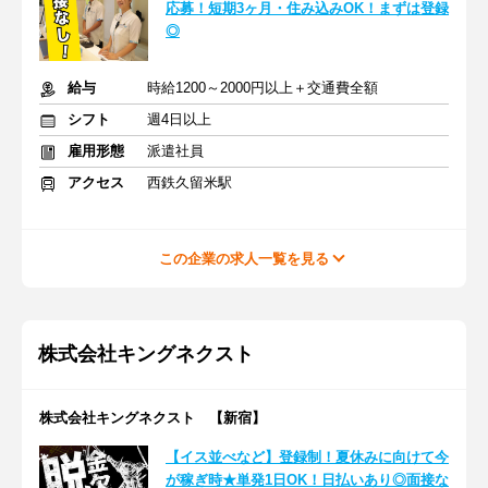
応募！短期3ヶ月・住み込みOK！まずは登録
◎
給与
時給1200～2000円以上＋交通費全額
シフト
週4日以上
雇用形態
派遣社員
アクセス
西鉄久留米駅
この企業の求人一覧を見る
株式会社キングネクスト
株式会社キングネクスト 【新宿】
【イス並べなど】登録制！夏休みに向けて今
が稼ぎ時★単発1日OK！日払いあり◎面接な