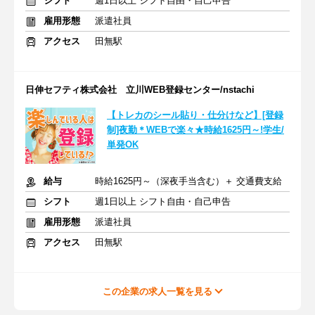
シフト
週1日以上 シフト自由・自己申告
雇用形態
派遣社員
アクセス
田無駅
日伸セフティ株式会社 立川WEB登録センター/nstachi
【トレカのシール貼り・仕分けなど】[登録
制]夜勤＊WEBで楽々★時給1625円～!学生/
単発OK
給与
時給1625円～（深夜手当含む）＋ 交通費支給
シフト
週1日以上 シフト自由・自己申告
雇用形態
派遣社員
アクセス
田無駅
この企業の求人一覧を見る