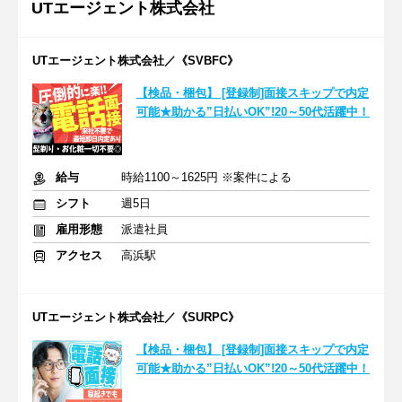
UTエージェント株式会社
UTエージェント株式会社／《SVBFC》
【検品・梱包】 [登録制]面接スキップで内定
可能★助かる”日払いOK”!20～50代活躍中！
給与
時給1100～1625円 ※案件による
シフト
週5日
雇用形態
派遣社員
アクセス
高浜駅
UTエージェント株式会社／《SURPC》
【検品・梱包】 [登録制]面接スキップで内定
可能★助かる”日払いOK”!20～50代活躍中！