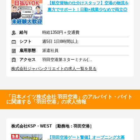
【航空貨物の仕分けスタッフ】空港の物流を
裏方でサポート！日勤×残業少なめで両立◎
給与
時給1350円＋交通費
シフト
週5日 1日8時間以上
雇用形態
派遣社員
アクセス
羽田空港第３ターミナル(京急)駅
株式会社ジャパンクリエイトの求人一覧を見る
「日本メイツ株式会社 羽田空港」のアルバイト・バイト
に関連する「羽田空港」の求人情報
株式会社KSP・WEST ［勤務地：羽田空港］
【羽田空港ゲート警備】オープニング大募