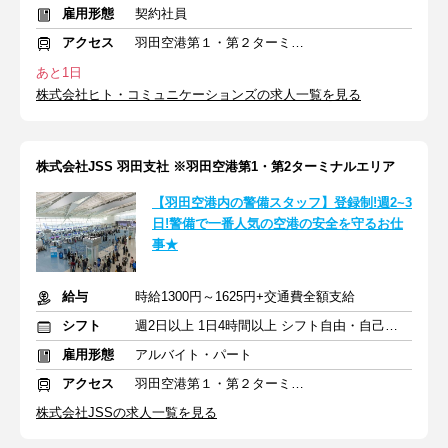
雇用形態
契約社員
アクセス
羽田空港第１・第２ターミナル(京急)駅
あと1日
株式会社ヒト・コミュニケーションズの求人一覧を見る
株式会社JSS 羽田支社 ※羽田空港第1・第2ターミナルエリア
【羽田空港内の警備スタッフ】登録制!週2~3
日!警備で一番人気の空港の安全を守るお仕
事★
給与
時給1300円～1625円+交通費全額支給
シフト
週2日以上 1日4時間以上 シフト自由・自己申告
雇用形態
アルバイト・パート
アクセス
羽田空港第１・第２ターミナル(京急)駅
株式会社JSSの求人一覧を見る