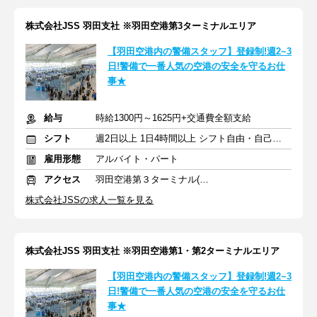
株式会社JSS 羽田支社 ※羽田空港第3ターミナルエリア
【羽田空港内の警備スタッフ】登録制!週2~3
日!警備で一番人気の空港の安全を守るお仕
事★
給与
時給1300円～1625円+交通費全額支給
シフト
週2日以上 1日4時間以上 シフト自由・自己申告
雇用形態
アルバイト・パート
アクセス
羽田空港第３ターミナル(京急)駅
株式会社JSSの求人一覧を見る
株式会社JSS 羽田支社 ※羽田空港第1・第2ターミナルエリア
【羽田空港内の警備スタッフ】登録制!週2~3
日!警備で一番人気の空港の安全を守るお仕
事★