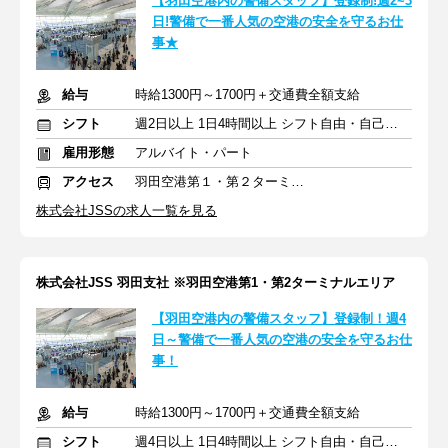
【羽田空港内の警備スタッフ】登録制!週2~3
日!警備で一番人気の空港の安全を守るお仕
事★
給与
時給1300円～1700円＋交通費全額支給
シフト
週2日以上 1日4時間以上 シフト自由・自己申告
雇用形態
アルバイト・パート
アクセス
羽田空港第１・第２ターミナル(京急)駅
株式会社JSSの求人一覧を見る
株式会社JSS 羽田支社 ※羽田空港第1・第2ターミナルエリア
【羽田空港内の警備スタッフ】登録制！週4
日～警備で一番人気の空港の安全を守るお仕
事！
給与
時給1300円～1700円＋交通費全額支給
シフト
週4日以上 1日4時間以上 シフト自由・自己申告