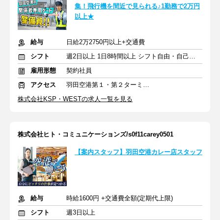
集！飛行機を間近で見られる♪1勤務で2万円
以上★
給与
日給2万2750円以上+交通費
シフト
週2日以上 1日8時間以上 シフト自由・自己申告
雇用形態
契約社員
アクセス
羽田空港第１・第２ターミナル(京急)駅
株式会社KSP・WESTの求人一覧を見る
株式会社ヒト・コミュニケーションズ/s0f11carey0501
【案内スタッフ】羽田空港カレー店スタッフ
給与
時給1600円 +交通費全額(定期代上限)
シフト
週3日以上