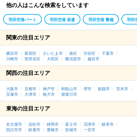
他の人はこんな検索をしています
羽田空港パート
羽田空港 派遣
羽田空港 警備
羽田
関東の注目エリア
横浜市
新宿区
さいたま市
港区
渋谷区
千葉市
川崎市
世田谷区
大田区
横須賀市
越谷市
関西の注目エリア
大阪市
京都市
神戸市
和歌山市
堺市
姫路市
茨木市
宝塚市
大津市
枚方市
寝屋川市
東海の注目エリア
名古屋市
浜松市
静岡市
富士市
沼津市
岐阜市
四日市市
鈴鹿市
豊橋市
安城市
一宮市