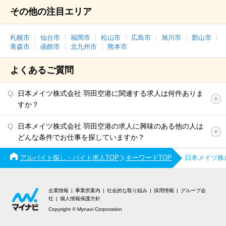
その他の注目エリア
札幌市
仙台市
福岡市
松山市
広島市
旭川市
郡山市
青森市
函館市
北九州市
熊本市
よくあるご質問
日本メイツ株式会社 羽田空港に関連する求人は何件ありま
すか？
日本メイツ株式会社 羽田空港の求人に興味のある他の人は
どんな条件でお仕事を探していますか？
アルバイト探し・バイト求人TOP
キーワードTOP
日本メイツ株
企業情報
事業所案内
社会的な取り組み
採用情報
グループ会
社
個人情報保護方針
Copyright © Mynavi Corporation