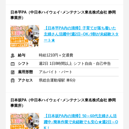
日本平PA（中日本ハイウェイ･メンテナンス東名株式会社 静岡
事業所）
【日本平PA内の清掃】子育てが落ち着いた
主婦さん活躍中!週2日~OK♪9割が未経験スタ
ート★
給与
時給1210円＋交通費
シフト
週2日 1日8時間以上 シフト自由・自己申告
雇用形態
アルバイト・パート
アクセス
県総合運動場駅 車6分
日本坂PA（中日本ハイウェイ･メンテナンス東名株式会社 静岡
事業所）
【日本坂PA内の清掃】50～60代主婦さん活
躍中♪簡単作業で未経験でも安心★週2日～O
K！