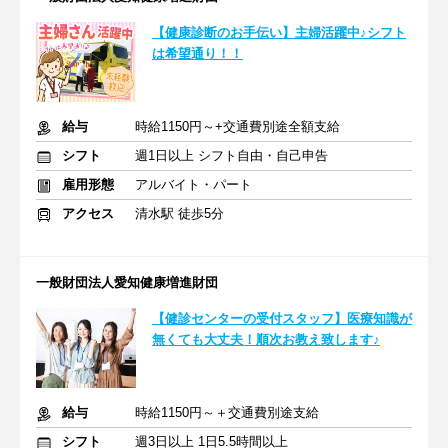
【健康診断のお手伝い】主婦活躍中♪シフト
は希望通り！！
給与
時給1150円～+交通費別途全額支給
シフト
週1日以上 シフト自由・自己申告
雇用形態
アルバイト・パート
アクセス
清水駅 徒歩5分
一般財団法人愛知健康増進財団
【健診センターの受付スタッフ】医療知識が
無くても大丈夫！順次お教え致します♪
給与
時給1150円～＋交通費別途支給
シフト
週3日以上 1日5.5時間以上