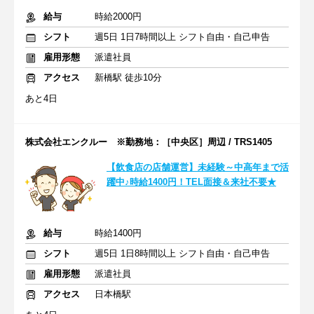
給与
時給2000円
シフト
週5日 1日7時間以上 シフト自由・自己申告
雇用形態
派遣社員
アクセス
新橋駅 徒歩10分
あと4日
株式会社エンクルー ※勤務地：［中央区］周辺 / TRS1405
【飲食店の店舗運営】未経験～中高年まで活
躍中♪時給1400円！TEL面接＆来社不要★
給与
時給1400円
シフト
週5日 1日8時間以上 シフト自由・自己申告
雇用形態
派遣社員
アクセス
日本橋駅