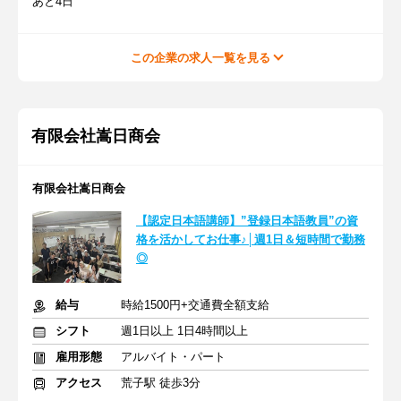
あと4日
この企業の求人一覧を見る
有限会社嵩日商会
有限会社嵩日商会
【認定日本語講師】”登録日本語教員”の資
格を活かしてお仕事♪│週1日＆短時間で勤務
◎
給与
時給1500円+交通費全額支給
シフト
週1日以上 1日4時間以上
雇用形態
アルバイト・パート
アクセス
荒子駅 徒歩3分