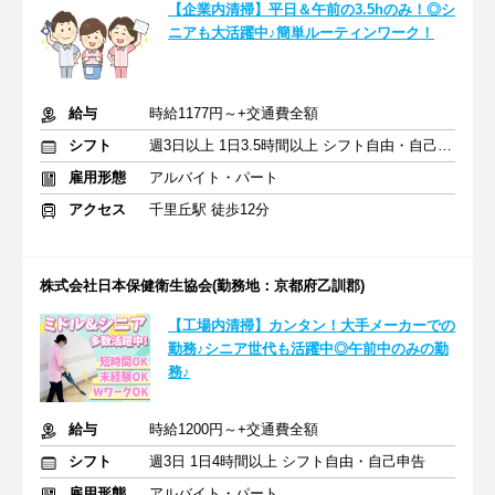
【企業内清掃】平日＆午前の3.5hのみ！◎シ
ニアも大活躍中♪簡単ルーティンワーク！
給与
時給1177円～+交通費全額
シフト
週3日以上 1日3.5時間以上 シフト自由・自己申告
雇用形態
アルバイト・パート
アクセス
千里丘駅 徒歩12分
株式会社日本保健衛生協会(勤務地：京都府乙訓郡)
【工場内清掃】カンタン！大手メーカーでの
勤務♪シニア世代も活躍中◎午前中のみの勤
務♪
給与
時給1200円～+交通費全額
シフト
週3日 1日4時間以上 シフト自由・自己申告
雇用形態
アルバイト・パート