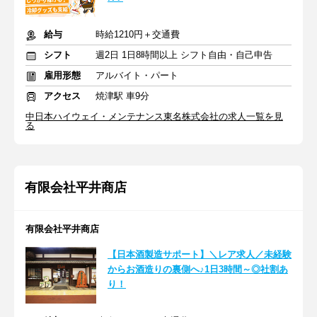
給与
時給1210円＋交通費
シフト
週2日 1日8時間以上 シフト自由・自己申告
雇用形態
アルバイト・パート
アクセス
焼津駅 車9分
中日本ハイウェイ・メンテナンス東名株式会社の求人一覧を見
る
有限会社平井商店
有限会社平井商店
【日本酒製造サポート】＼レア求人／未経験
からお酒造りの裏側へ♪1日3時間～◎社割あ
り！