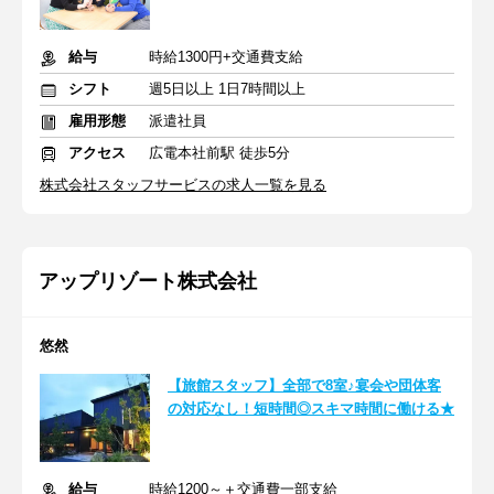
給与
時給1300円+交通費支給
シフト
週5日以上 1日7時間以上
雇用形態
派遣社員
アクセス
広電本社前駅 徒歩5分
株式会社スタッフサービスの求人一覧を見る
アップリゾート株式会社
悠然
【旅館スタッフ】全部で8室♪宴会や団体客
の対応なし！短時間◎スキマ時間に働ける★
給与
時給1200～＋交通費一部支給