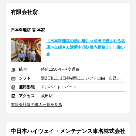
有限会社翁
日本料理店 翁 本家
【日本料理屋の洗い場】≪成田で愛される名
店≫主婦さん活躍中◎扶養内勤務OK！♪賄い
★
給与
時給1250円～+交通費
シフト
週2日以上 1日4時間以上 シフト自由・自己申告
雇用形態
アルバイト・パート
アクセス
成田駅
有限会社翁の求人一覧を見る
中日本ハイウェイ・メンテナンス東名株式会社