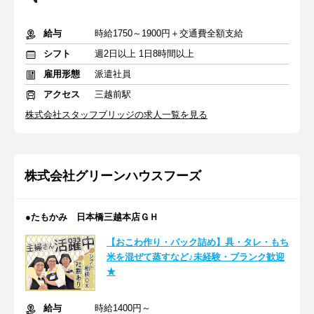
給与
時給1750～1900円＋交通費全額支給
シフト
週2日以上 1日8時間以上
雇用形態
派遣社員
アクセス
三越前駅
株式会社スタッフブリッジの求人一覧を見る
株式会社グリーンハウスフーズ
●たもかみ 日本橋三越本店ＧＨ
【おこわ作り・パック詰め】具・タレ・もち
米を混ぜて蒸すなど♪未経験・ブランク歓迎
★
給与
時給1400円～