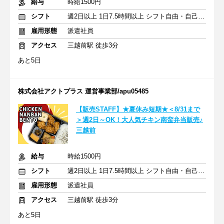
給与
時給1500円
シフト
週2日以上 1日7.5時間以上 シフト自由・自己申告
雇用形態
派遣社員
アクセス
三越前駅 徒歩3分
あと5日
株式会社アクトプラス 運営事業部/apu05485
【販売STAFF】★夏休み短期★＜8/31まで
＞週2日～OK！大人気チキン南蛮弁当販売♪
三越前
給与
時給1500円
シフト
週2日以上 1日7.5時間以上 シフト自由・自己申告
雇用形態
派遣社員
アクセス
三越前駅 徒歩3分
あと5日