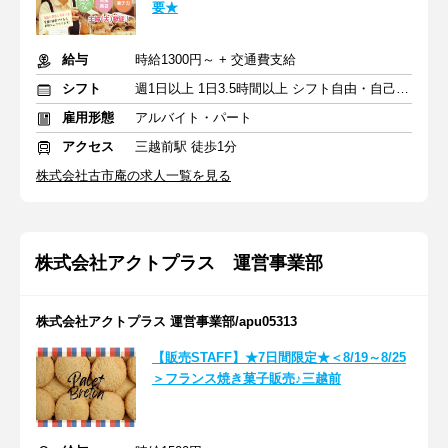
要★
給与
時給1300円～ + 交通費支給
シフト
週1日以上 1日3.5時間以上 シフト自由・自己申告
雇用形態
アルバイト・パート
アクセス
三越前駅 徒歩1分
株式会社古市庵の求人一覧を見る
株式会社アクトプラス 運営事業部
株式会社アクトプラス 運営事業部/apu05313
【販売STAFF】★7日間限定★＜8/19～8/25
＞フランス焼き菓子販売♪三越前