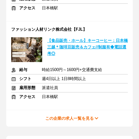
アクセス
日本橋駅
ファッション人材リンク株式会社【FJL】
【食品販売・ホール】キーコーヒー：日本橋
三越＊珈琲豆販売＆カフェ//制服有◆電話選
考◎
給与
時給1500円～1600円+交通費支給
シフト
週4日以上 1日8時間以上
雇用形態
派遣社員
アクセス
日本橋駅
この企業の求人一覧を見る