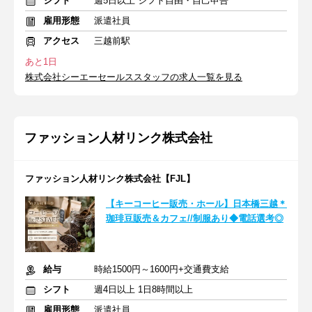
シフト
週5日以上 シフト自由・自己申告
雇用形態
派遣社員
アクセス
三越前駅
あと1日
株式会社シーエーセールススタッフの求人一覧を見る
ファッション人材リンク株式会社
ファッション人材リンク株式会社【FJL】
【キーコーヒー販売・ホール】日本橋三越＊
珈琲豆販売＆カフェ//制服あり◆電話選考◎
給与
時給1500円～1600円+交通費支給
シフト
週4日以上 1日8時間以上
雇用形態
派遣社員