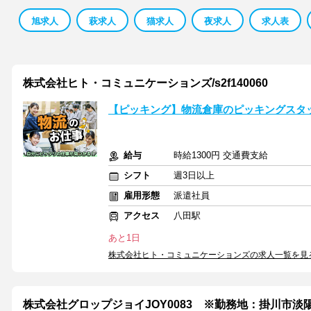
旭求人
萩求人
猫求人
夜求人
求人表
株式会社ヒト・コミュニケーションズ/s2f140060
【ピッキング】物流倉庫のピッキングスタ
給与
時給1300円 交通費支給
シフト
週3日以上
雇用形態
派遣社員
アクセス
八田駅
あと1日
株式会社ヒト・コミュニケーションズの求人一覧を見
株式会社グロップジョイJOY0083 ※勤務地：掛川市淡