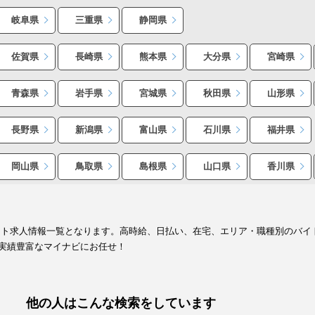
岐阜県
三重県
静岡県
佐賀県
長崎県
熊本県
大分県
宮崎県
青森県
岩手県
宮城県
秋田県
山形県
長野県
新潟県
富山県
石川県
福井県
岡山県
鳥取県
島根県
山口県
香川県
イト求人情報一覧となります。高時給、日払い、在宅、エリア・職種別のバイ
実績豊富なマイナビにお任せ！
他の人はこんな検索をしています