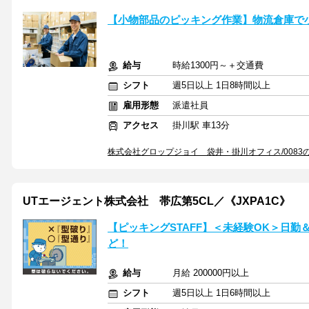
【小物部品のピッキング作業】物流倉庫で
給与
時給1300円～＋交通費
シフト
週5日以上 1日8時間以上
雇用形態
派遣社員
アクセス
掛川駅 車13分
株式会社グロップジョイ 袋井・掛川オフィス/0083
UTエージェント株式会社 帯広第5CL／《JXPA1C》
【ピッキングSTAFF】＜未経験OK＞日
ど！
給与
月給 200000円以上
シフト
週5日以上 1日6時間以上