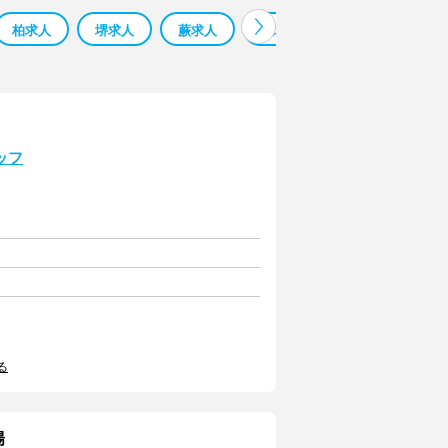
柏求人
堺求人
蕨求人
鳳求人
寮 監 求人 求人
ッフ
る
陽