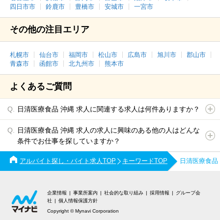
四日市市
鈴鹿市
豊橋市
安城市
一宮市
その他の注目エリア
札幌市
仙台市
福岡市
松山市
広島市
旭川市
郡山市
青森市
函館市
北九州市
熊本市
よくあるご質問
日清医療食品 沖縄 求人に関連する求人は何件ありますか？
日清医療食品 沖縄 求人の求人に興味のある他の人はどんな
条件でお仕事を探していますか？
アルバイト探し・バイト求人TOP
キーワードTOP
日清医療食品
企業情報
事業所案内
社会的な取り組み
採用情報
グループ会
社
個人情報保護方針
Copyright © Mynavi Corporation