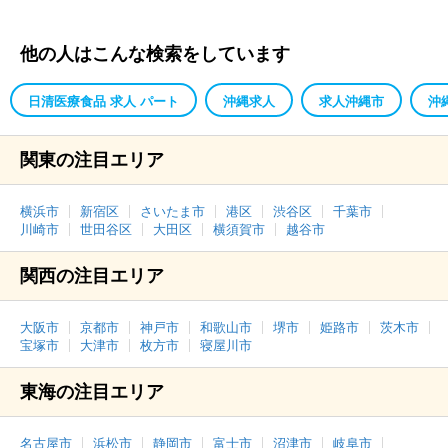
他の人はこんな検索をしています
日清医療食品 求人 パート
沖縄求人
求人沖縄市
沖
関東の注目エリア
横浜市
新宿区
さいたま市
港区
渋谷区
千葉市
川崎市
世田谷区
大田区
横須賀市
越谷市
関西の注目エリア
大阪市
京都市
神戸市
和歌山市
堺市
姫路市
茨木市
宝塚市
大津市
枚方市
寝屋川市
東海の注目エリア
名古屋市
浜松市
静岡市
富士市
沼津市
岐阜市