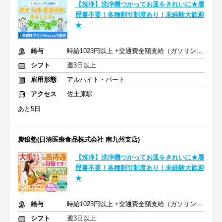
【洗浄】洗浄機つかってお皿をきれいに★履
歴書不要！各種割引制度あり！未経験大歓迎
★
給与
時給1023円以上 +交通費全額支給（ガソリン代も支給）
シフト
週3日以上
雇用形態
アルバイト・パート
アクセス
佐土原駅
あと5日
慶穣塾(日清医療食品株式会社 南九州支店)
【洗浄】洗浄機つかってお皿をきれいに★履
歴書不要！各種割引制度あり！未経験大歓迎
★
給与
時給1023円以上 +交通費全額支給（ガソリン代も支給）
シフト
週3日以上