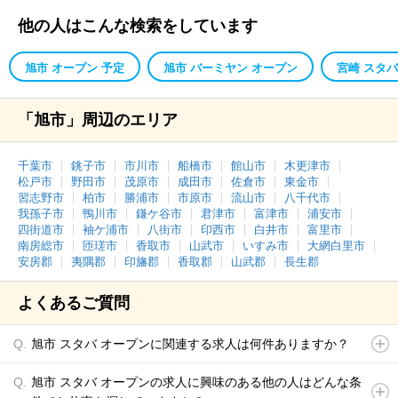
他の人はこんな検索をしています
旭市 オープン 予定
旭市 バーミヤン オープン
宮崎 スタバ
「旭市」周辺のエリア
千葉市
銚子市
市川市
船橋市
館山市
木更津市
松戸市
野田市
茂原市
成田市
佐倉市
東金市
習志野市
柏市
勝浦市
市原市
流山市
八千代市
我孫子市
鴨川市
鎌ケ谷市
君津市
富津市
浦安市
四街道市
袖ケ浦市
八街市
印西市
白井市
富里市
南房総市
匝瑳市
香取市
山武市
いすみ市
大網白里市
安房郡
夷隅郡
印旛郡
香取郡
山武郡
長生郡
よくあるご質問
旭市 スタバ オープンに関連する求人は何件ありますか？
旭市 スタバ オープンの求人に興味のある他の人はどんな条