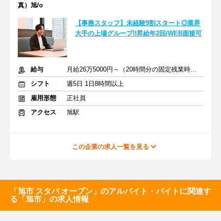
真）旭/o
【事務スタッフ】未経験9割スタート◎業界
大手の上場グループ!!昇給年2回/WEB面接可
給与
月給26万5000円～（20時間分の固定残業時間代を含む）
シフト
週5日 1日8時間以上
雇用形態
正社員
アクセス
旭駅
この企業の求人一覧を見る
「旭市 スタバ オープン」のアルバイト・バイトに関連す
る「旭市」の求人情報