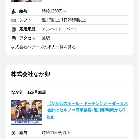
給与
時給1250円～
シフト
週1日以上 1日2時間以上
雇用形態
アルバイト・パート
アクセス
旭駅
株式会社ベアーズの求人一覧を見る
株式会社なか卯
なか卯 126号旭店
【なか卯のホール・キッチン】オーダー＆お
会計はセルフ⇒簡単接客♪週1回2時間からO
K★
給与
時給1150円以上