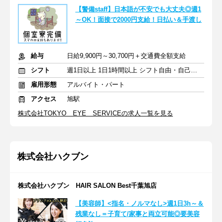
【警備staff】日本語が不安でも大丈夫◎週1
～OK！面接で2000円支給！日払い＆手渡し
給与
日給9,900円～30,700円＋交通費全額支給
シフト
週1日以上 1日1時間以上 シフト自由・自己申告
雇用形態
アルバイト・パート
アクセス
旭駅
株式会社TOKYO EYE SERVICEの求人一覧を見る
株式会社ハクブン
株式会社ハクブン HAIR SALON Best千葉旭店
【美容師】<指名・ノルマなし>週1日3h～＆
残業なし＝子育て/家事と両立可能◎要美容