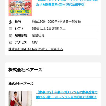
あり★寮費無料♪20～30代活躍中◎
給与
時給1300～2000円+交通費一部支給
シフト
週5日以上 1日8時間以上
雇用形態
派遣社員
アクセス
旭駅
株式会社BREXA Nextの求人一覧を見る
株式会社ベアーズ
株式会社ベアーズ
【家事代行】年齢不問★いつもの家事感覚で
働ける♪週1・2h～シフト自由◎直行直帰OK