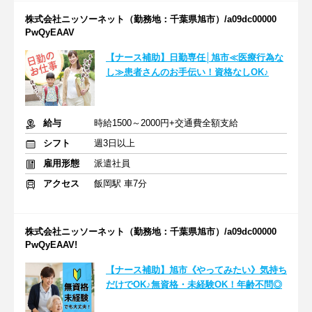
株式会社ニッソーネット（勤務地：千葉県旭市）/a09dc00000
PwQyEAAV
【ナース補助】日勤専任│旭市≪医療行為な
し≫患者さんのお手伝い！資格なしOK♪
給与
時給1500～2000円+交通費全額支給
シフト
週3日以上
雇用形態
派遣社員
アクセス
飯岡駅 車7分
株式会社ニッソーネット（勤務地：千葉県旭市）/a09dc00000
PwQyEAAV!
【ナース補助】旭市《やってみたい》気持ち
だけでOK♪無資格・未経験OK！年齢不問◎