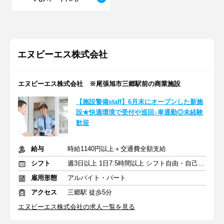
エヌビーエス株式会社
エヌビーエス株式会社 ※尾張旭市三郷駅前の商業施設
【施設警備staff】6月末にオープンした新施
設★快適環境で受付や巡回♪車通勤◎未経験
歓迎
給与
時給1140円以上＋交通費全額支給
シフト
週3日以上 1日7.5時間以上 シフト自由・自己申告
雇用形態
アルバイト・パート
アクセス
三郷駅 徒歩5分
エヌビーエス株式会社の求人一覧を見る