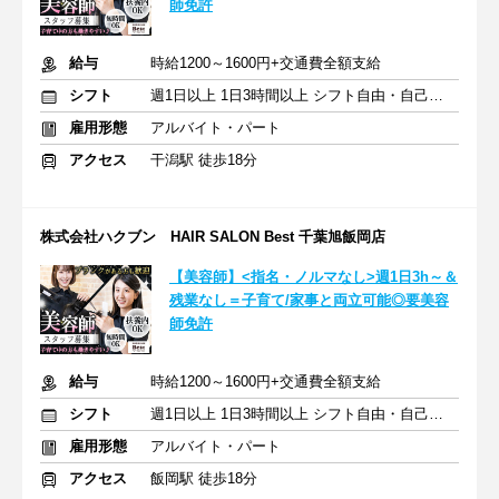
師免許
給与
時給1200～1600円+交通費全額支給
シフト
週1日以上 1日3時間以上 シフト自由・自己申告
雇用形態
アルバイト・パート
アクセス
干潟駅 徒歩18分
株式会社ハクブン HAIR SALON Best 千葉旭飯岡店
【美容師】<指名・ノルマなし>週1日3h～＆
残業なし＝子育て/家事と両立可能◎要美容
師免許
給与
時給1200～1600円+交通費全額支給
シフト
週1日以上 1日3時間以上 シフト自由・自己申告
雇用形態
アルバイト・パート
アクセス
飯岡駅 徒歩18分