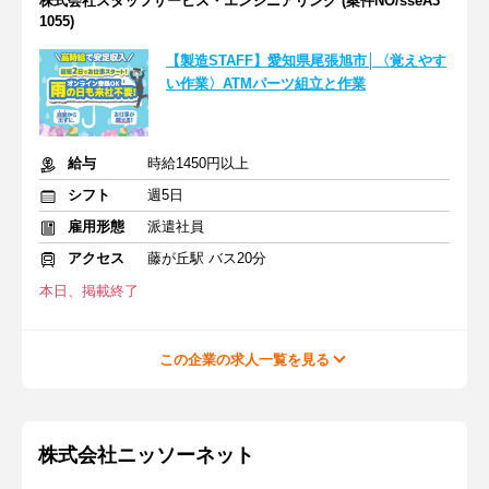
株式会社スタッフサービス・エンジニアリング (案件NO/sseA3
1055)
【製造STAFF】愛知県尾張旭市│〈覚えやす
い作業〉ATMパーツ組立と作業
給与
時給1450円以上
シフト
週5日
雇用形態
派遣社員
アクセス
藤が丘駅 バス20分
本日、掲載終了
この企業の求人一覧を見る
株式会社ニッソーネット