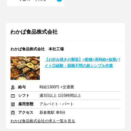
わかば食品株式会社
わかば食品株式会社 本社工場
【お好み焼きの製造】<船穂>高時給×短期バ
イト◎経験・国籍不問の超シンプル作業
給与
時給1300円 +交通費
シフト
週3日以上 1日5時間以上
雇用形態
アルバイト・パート
アクセス
新倉敷駅 車8分
わかば食品株式会社の求人一覧を見る