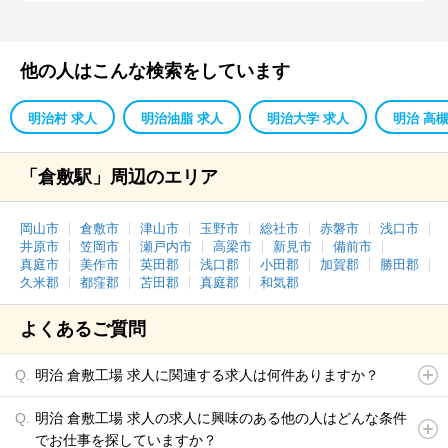
他の人はこんな検索をしています
明治村 求人
明治油脂 求人
明治大学 求人
明治 高槻
「倉敷駅」周辺のエリア
岡山市
倉敷市
津山市
玉野市
総社市
赤磐市
浅口市
井原市
笠岡市
瀬戸内市
高梁市
新見市
備前市
真庭市
美作市
英田郡
浅口郡
小田郡
加賀郡
勝田郡
久米郡
都窪郡
苫田郡
真庭郡
和気郡
よくあるご質問
明治 倉敷工場 求人に関連する求人は何件ありますか？
明治 倉敷工場 求人の求人に興味のある他の人はどんな条件
でお仕事を探していますか？