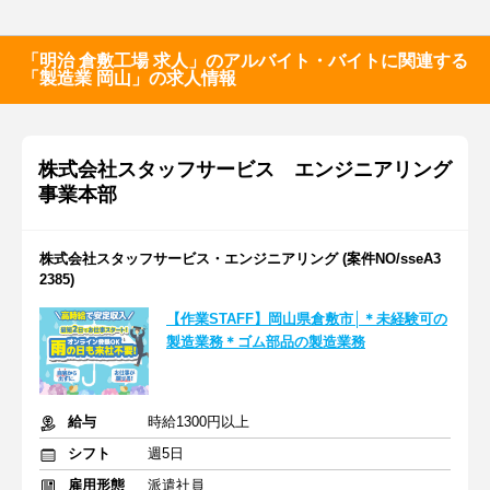
「明治 倉敷工場 求人」のアルバイト・バイトに関連する
「製造業 岡山」の求人情報
株式会社スタッフサービス エンジニアリング
事業本部
株式会社スタッフサービス・エンジニアリング (案件NO/sseA3
2385)
【作業STAFF】岡山県倉敷市│＊未経験可の
製造業務＊ゴム部品の製造業務
給与
時給1300円以上
シフト
週5日
雇用形態
派遣社員