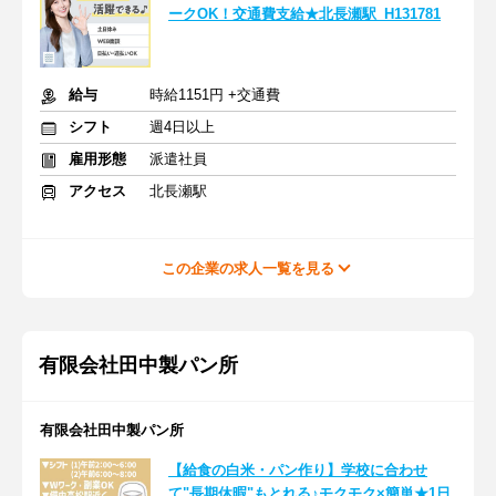
ークOK！交通費支給★北長瀬駅_H131781
給与
時給1151円 +交通費
シフト
週4日以上
雇用形態
派遣社員
アクセス
北長瀬駅
この企業の求人一覧を見る
有限会社田中製パン所
有限会社田中製パン所
【給食の白米・パン作り】学校に合わせ
て"長期休暇"もとれる♪モクモク×簡単★1日