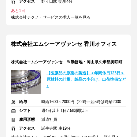
アクセス
野々口駅 徒歩4分
あと1日
株式会社テクノ・サービスの求人一覧を見る
株式会社エムシーアヴァンセ 香川オフィス
株式会社エムシーアヴァンセ ※勤務地：岡山県久米郡美咲町
【医療品の原薬の製造】＜年間休日123日＞
原材料の計量、製品の小分け、出荷準備など
♪
給与
時給1600～2000円（22時～翌5時は時給2000円）＋交通費支給
シフト
週4日以上 1日7.5時間以上
雇用形態
派遣社員
アクセス
誕生寺駅 車19分