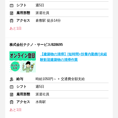
シフト
週5日
雇用形態
派遣社員
アクセス
倉敷駅 徒歩14分
あと1日
株式会社テクノ・サービス/828695
【建築物の清掃】[短時間×扶養内勤務!]未経
験歓迎建築物の清掃作業
給与
時給1050円～ + 交通費全額支給
シフト
週5日
雇用形態
派遣社員
アクセス
水島駅
あと1日