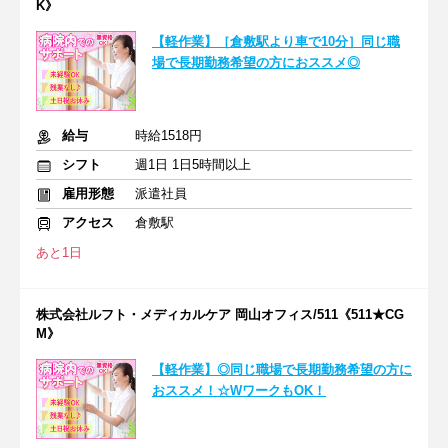
K》
【軽作業】［倉敷駅より車で10分］同じ職
場で長期勤務希望の方におススメ◎
給与
時給1518円
シフト
週1日 1日5時間以上
雇用形態
派遣社員
アクセス
倉敷駅
あと1日
株式会社ルフト・メディカルケア 岡山オフィス/511《511★CG
M》
【軽作業】◎同じ職場で長期勤務希望の方に
おススメ！☆WワークもOK！