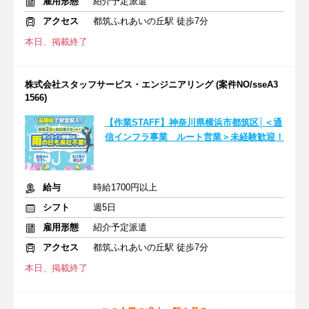
雇用形態
紹介予定派遣
アクセス
都筑ふれあいの丘駅 徒歩7分
本日、掲載終了
株式会社スタッフサービス・エンジニアリング (案件NO/sseA3
1566)
【作業STAFF】神奈川県横浜市都筑区│＜通
信インフラ事業 ルート営業＞未経験歓迎！
給与
時給1700円以上
シフト
週5日
雇用形態
紹介予定派遣
アクセス
都筑ふれあいの丘駅 徒歩7分
本日、掲載終了