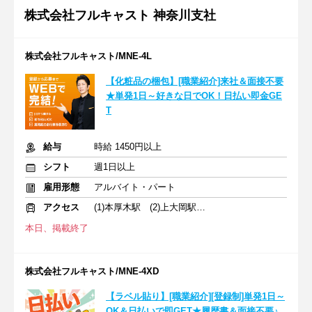
株式会社フルキャスト 神奈川支社
株式会社フルキャスト/MNE-4L
【化粧品の梱包】[職業紹介]来社＆面接不要
★単発1日～好きな日でOK！日払い即金GE
T
給与
時給 1450円以上
シフト
週1日以上
雇用形態
アルバイト・パート
アクセス
(1)本厚木駅 (2)上大岡駅 (3)横浜駅
本日、掲載終了
株式会社フルキャスト/MNE-4XD
【ラベル貼り】[職業紹介][登録制]単発1日～
OK＆日払いで即GET★履歴書＆面接不要♪