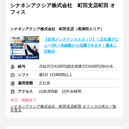
シナネンアクシア株式会社 町田支店町田 オ
フィス
シナネンアクシア株式会社 町田支店（長津田エリア）
【住宅メンテナンススタッフ】＼正社員デビ
ューOK／未経験から活躍できます！週休二
日制◎
給与
月給25万4100円(固定残業3万4100円20h分含む)＋交通費＋賞与
シフト
週5日 1日8時間以上
雇用形態
正社員
アクセス
(1)長津田駅 (2)中央林間駅 (3)青葉台駅
本日、掲載終了
シナネンアクシア株式会社 町田支店町田 オフィスの求人一覧
を見る