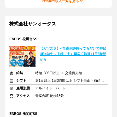
この企業の求人一覧を見る
株式会社サンオータス
ENEOS 松風台SS
【ガソスタ】<普通免許持ってるだけで時給
UP>学生～主婦（夫）幅広く歓迎♪1日3時間
から
給与
時給1305円以上 ＋ 交通費支給
シフト
週1日以上 1日3時間以上 シフト自由・自己申告
雇用形態
アルバイト・パート
アクセス
青葉台駅 徒歩13分
ENEOS 浅間町SS