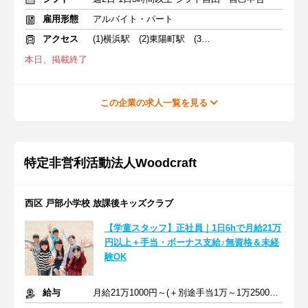
雇用形態
アルバイト・パート
アクセス
(1)横浜駅 (2)東陽町駅 (3)飯田橋駅
本日、掲載終了
この企業の求人一覧を見る
特定非営利活動法人Woodcraft
西区 戸部小学校 放課後キッズクラブ
【学童スタッフ】正社員｜1日6hで月給21万
円以上＋手当・ボーナス支給♪無資格＆未経
験OK
給与
月給21万1000円～(＋別途手当1万～1万2500円) ＋交通費全額支給