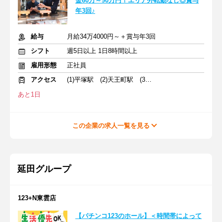
金60万～90万円！エリア外転勤なし◎賞与
年3回♪
給与
月給34万4000円～＋賞与年3回
シフト
週5日以上 1日8時間以上
雇用形態
正社員
アクセス
(1)平塚駅 (2)天王町駅 (3)藤沢本町駅
あと1日
この企業の求人一覧を見る
延田グループ
123+N東雲店
【パチンコ123のホール】＜時間帯によって