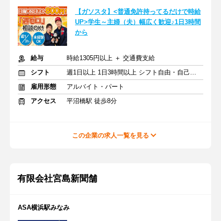
【ガソスタ】<普通免許持ってるだけで時給
UP>学生～主婦（夫）幅広く歓迎♪1日3時間
から
給与
時給1305円以上 ＋ 交通費支給
シフト
週1日以上 1日3時間以上 シフト自由・自己申告
雇用形態
アルバイト・パート
アクセス
平沼橋駅 徒歩8分
この企業の求人一覧を見る
有限会社宮島新聞舗
ASA横浜駅みなみ