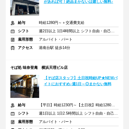
があれば可！絶品まかないは嬉しい無料♪
給与
時給1280円～＋交通費支給
シフト
週2日以上 1日4時間以上 シフト自由・自己申告
雇用形態
アルバイト・パート
アクセス
港南台駅 徒歩14分
そば処 味奈登庵 横浜天理ビル店
【そば店スタッフ】土日祝時給UP★NEWバ
イトにおすすめ♪週1日～◎まかない無料
給与
【平日】時給1230円～【土日祝】時給1280円～ ＋交通費支給
シフト
週1日以上 1日2.5時間以上 シフト自由・自己申告
雇用形態
アルバイト・パート