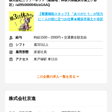
株式会社ニッソーネット（勤務地：神奈川県横浜市保土ケ谷
区）/a095i0000040zbGAAQ
【看護補助スタッフ】「ありがとう」が活力
に！人の役に立つお仕事★横浜市保土ケ谷区
給与
時給1500～2000円＋交通費全額支給
シフト
週3日以上
雇用形態
派遣社員
アクセス
東戸塚駅 車11分
この企業の求人一覧を見る
株式会社京進