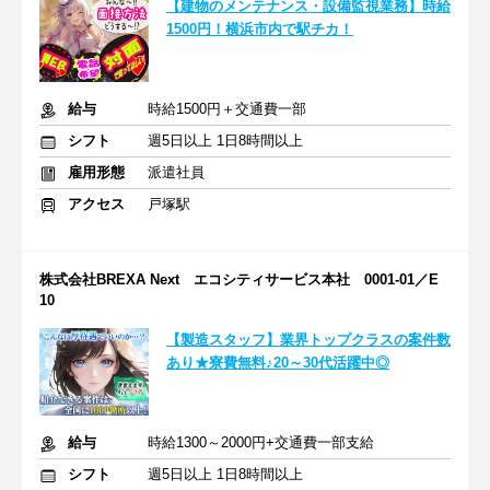
【建物のメンテナンス・設備監視業務】時給
1500円！横浜市内で駅チカ！
給与
時給1500円＋交通費一部
シフト
週5日以上 1日8時間以上
雇用形態
派遣社員
アクセス
戸塚駅
株式会社BREXA Next エコシティサービス本社 0001-01／E
10
【製造スタッフ】業界トップクラスの案件数
あり★寮費無料♪20～30代活躍中◎
給与
時給1300～2000円+交通費一部支給
シフト
週5日以上 1日8時間以上