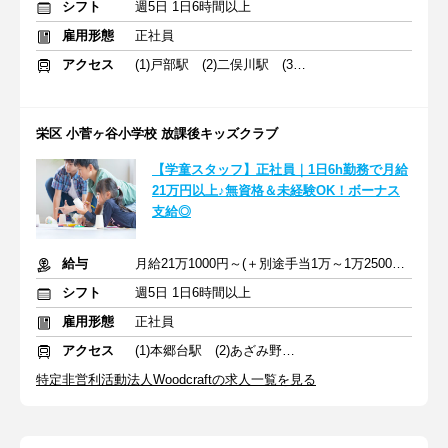
シフト
週5日 1日6時間以上
雇用形態
正社員
アクセス
(1)戸部駅 (2)二俣川駅 (3)鶴ケ峰駅
栄区 小菅ヶ谷小学校 放課後キッズクラブ
【学童スタッフ】正社員｜1日6h勤務で月給
21万円以上♪無資格＆未経験OK！ボーナス
支給◎
給与
月給21万1000円～(＋別途手当1万～1万2500円) ＋交通費全額支給
シフト
週5日 1日6時間以上
雇用形態
正社員
アクセス
(1)本郷台駅 (2)あざみ野駅 (3)市が尾駅
特定非営利活動法人Woodcraftの求人一覧を見る