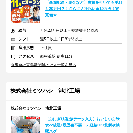
【新聞配達・集金など】家賃を引いても手取
り20万円？！さらに入社祝い金10万円！寮
完備★
給与
月給20万円以上＋交通費全額支給
シフト
週5日以上 1日8時間以上
雇用形態
正社員
アクセス
西横浜駅 徒歩11分
有限会社宮島新聞舗の求人一覧を見る
株式会社ミツハシ 港北工場
株式会社ミツハシ 港北工場
【おにぎり製造/データ入力】おいしいお米
食べ放題♪履歴書不要・未経験OK!北新横浜
駅スグ