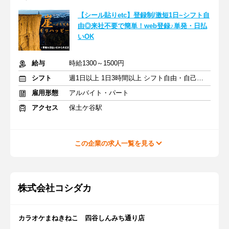
【シール貼りetc】登録制/激短1日~シフト自
由◎来社不要で簡単！web登録♪単発・日払
いOK
給与
時給1300～1500円
シフト
週1日以上 1日3時間以上 シフト自由・自己申告
雇用形態
アルバイト・パート
アクセス
保土ケ谷駅
この企業の求人一覧を見る
株式会社コシダカ
カラオケまねきねこ 四谷しんみち通り店