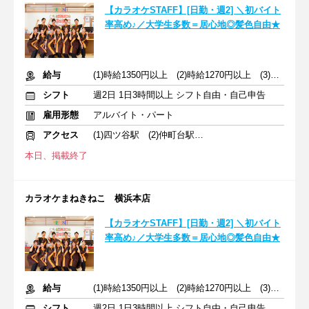
【カラオケSTAFF】[日勤・週2] ＼初バイト
率高め♪／大学生多数＝居心地◎髪色自由★
給与
(1)時給1350円以上 (2)時給1270円以上 (3)時給1350円以上
シフト
週2日 1日3時間以上 シフト自由・自己申告
雇用形態
アルバイト・パート
アクセス
(1)四ツ谷駅 (2)仲町台駅 (3)桜木町駅
本日、掲載終了
カラオケまねきねこ 横浜本店
【カラオケSTAFF】[日勤・週2] ＼初バイト
率高め♪／大学生多数＝居心地◎髪色自由★
給与
(1)時給1350円以上 (2)時給1270円以上 (3)時給1350円以上
シフト
週2日 1日3時間以上 シフト自由・自己申告