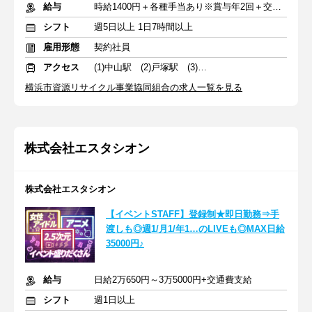
給与
時給1400円＋各種手当あり※賞与年2回＋交通費一部支給
シフト
週5日以上 1日7時間以上
雇用形態
契約社員
アクセス
(1)中山駅 (2)戸塚駅 (3)鶴見駅
横浜市資源リサイクル事業協同組合の求人一覧を見る
株式会社エスタシオン
株式会社エスタシオン
【イベントSTAFF】登録制★即日勤務⇒手
渡しも◎週1/月1/年1…のLIVEも◎MAX日給
35000円♪
給与
日給2万650円～3万5000円+交通費支給
シフト
週1日以上