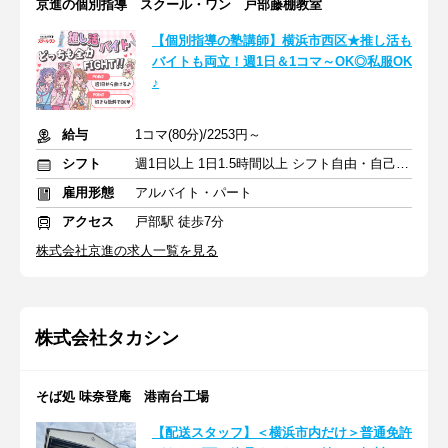
京進の個別指導 スクール・ワン 戸部藤棚教室
【個別指導の塾講師】横浜市西区★推し活も
バイトも両立！週1日＆1コマ～OK◎私服OK
♪
給与
1コマ(80分)/2253円～
シフト
週1日以上 1日1.5時間以上 シフト自由・自己申告
雇用形態
アルバイト・パート
アクセス
戸部駅 徒歩7分
株式会社京進の求人一覧を見る
株式会社タカシン
そば処 味奈登庵 港南台工場
【配送スタッフ】＜横浜市内だけ＞普通免許