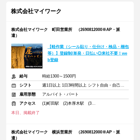
株式会社マイワーク
株式会社マイワーク 町田営業所 （2690812000※AP・派
遣）
【軽作業（シール貼り・仕分け・検品・梱包
等）】登録制/単発・日払い◎来社不要！we
b登録
給与
時給1300～1500円
シフト
週1日以上 1日3時間以上 シフト自由・自己申告
雇用形態
アルバイト・パート
アクセス
(1)町田駅 (2)本厚木駅 (3)横浜駅
本日、掲載終了
株式会社マイワーク 横浜営業所 （2690812000※AP・派
遣）