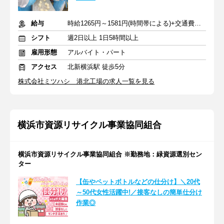
給与
時給1265円～1581円(時間帯による)+交通費全額支給
シフト
週2日以上 1日5時間以上
雇用形態
アルバイト・パート
アクセス
北新横浜駅 徒歩5分
株式会社ミツハシ 港北工場の求人一覧を見る
横浜市資源リサイクル事業協同組合
横浜市資源リサイクル事業協同組合 ※勤務地：緑資源選別セン
ター
【缶やペットボトルなどの仕分け】＼20代
～50代女性活躍中!／接客なしの簡単仕分け
作業◎