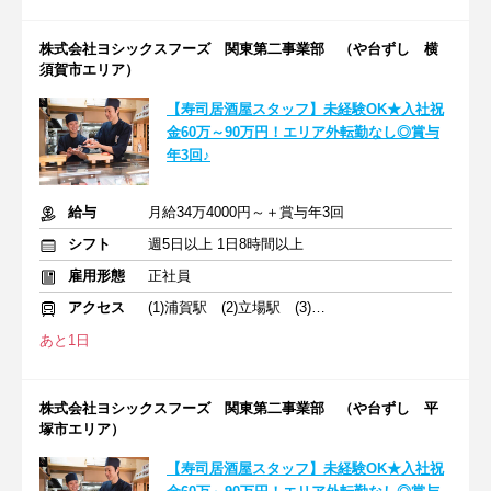
株式会社ヨシックスフーズ 関東第二事業部 （や台ずし 横
須賀市エリア）
【寿司居酒屋スタッフ】未経験OK★入社祝
金60万～90万円！エリア外転勤なし◎賞与
年3回♪
給与
月給34万4000円～＋賞与年3回
シフト
週5日以上 1日8時間以上
雇用形態
正社員
アクセス
(1)浦賀駅 (2)立場駅 (3)蒔田駅
あと1日
株式会社ヨシックスフーズ 関東第二事業部 （や台ずし 平
塚市エリア）
【寿司居酒屋スタッフ】未経験OK★入社祝