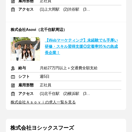
雇用形態
正社員
アクセス
(1)上大岡駅 (2)渋谷駅 (3)横浜駅
株式会社Asovi（北千住駅周辺）
【Webマーケティング】未経験でも手厚い
研修・スキル習得支援◎定着率95％の急成
長企業！
給与
月給27万円以上＋交通費全額支給
シフト
週5日
雇用形態
正社員
アクセス
(1)北千住駅 (2)横浜駅 (3)大宮駅
株式会社Ａｓｏｖｉの求人一覧を見る
株式会社ヨシックスフーズ