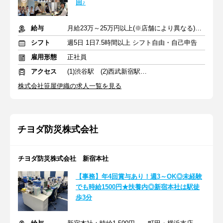
回♪
給与
月給23万～25万円以上(※店舗により異なる)+賞与+交通費支給
シフト
週5日 1日7.5時間以上 シフト自由・自己申告
雇用形態
正社員
アクセス
(1)渋谷駅 (2)西武新宿駅 (3)日吉駅
株式会社笹屋伊織の求人一覧を見る
チヨダ防災株式会社
チヨダ防災株式会社 新宿本社
【事務】年4回賞与あり！週3～OK◎未経験
でも時給1500円★扶養内◎新宿本社は駅徒
歩3分