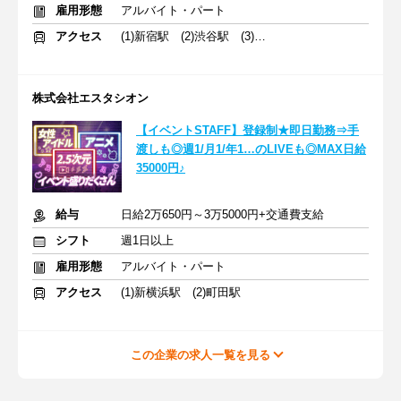
雇用形態
アルバイト・パート
アクセス
(1)新宿駅 (2)渋谷駅 (3)横浜駅
株式会社エスタシオン
【イベントSTAFF】登録制★即日勤務⇒手
渡しも◎週1/月1/年1…のLIVEも◎MAX日給
35000円♪
給与
日給2万650円～3万5000円+交通費支給
シフト
週1日以上
雇用形態
アルバイト・パート
アクセス
(1)新横浜駅 (2)町田駅
この企業の求人一覧を見る