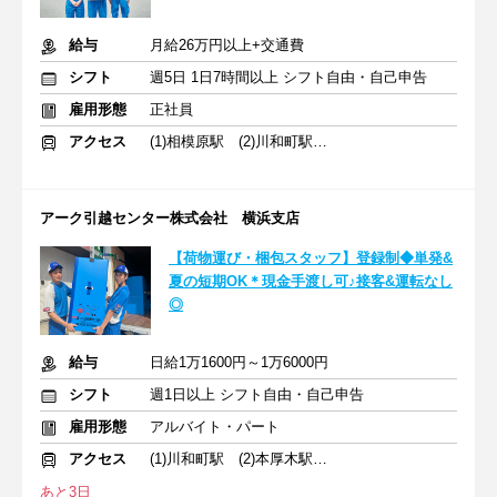
給与
月給26万円以上+交通費
シフト
週5日 1日7時間以上 シフト自由・自己申告
雇用形態
正社員
アクセス
(1)相模原駅 (2)川和町駅 (3)本厚木駅
アーク引越センター株式会社 横浜支店
【荷物運び・梱包スタッフ】登録制◆単発&
夏の短期OK＊現金手渡し可♪接客&運転なし
◎
給与
日給1万1600円～1万6000円
シフト
週1日以上 シフト自由・自己申告
雇用形態
アルバイト・パート
アクセス
(1)川和町駅 (2)本厚木駅 (3)淵野辺駅
あと3日