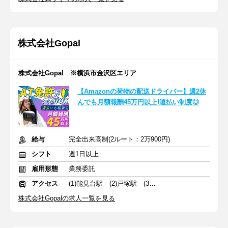
株式会社Gopal
株式会社Gopal ※横浜市金沢区エリア
【Amazonの荷物の配送ドライバー】週2休
んでも月額報酬45万円以上!週払い制度◎
給与
完全出来高制(2ルート：2万900円)
シフト
週1日以上
雇用形態
業務委託
アクセス
(1)能見台駅 (2)戸塚駅 (3)大磯駅
株式会社Gopalの求人一覧を見る