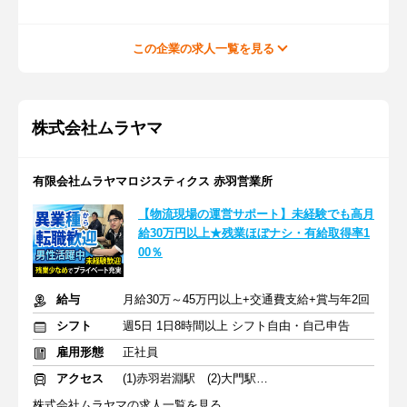
この企業の求人一覧を見る
株式会社ムラヤマ
有限会社ムラヤマロジスティクス 赤羽営業所
【物流現場の運営サポート】未経験でも高月
給30万円以上★残業ほぼナシ・有給取得率1
00％
給与
月給30万～45万円以上+交通費支給+賞与年2回
シフト
週5日 1日8時間以上 シフト自由・自己申告
雇用形態
正社員
アクセス
(1)赤羽岩淵駅 (2)大門駅 (3)武蔵小杉駅
株式会社ムラヤマの求人一覧を見る