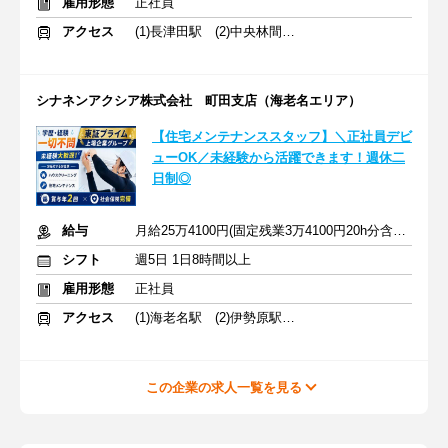
雇用形態
正社員
アクセス
(1)長津田駅 (2)中央林間駅 (3)青葉台駅
シナネンアクシア株式会社 町田支店（海老名エリア）
【住宅メンテナンススタッフ】＼正社員デビ
ューOK／未経験から活躍できます！週休二
日制◎
給与
月給25万4100円(固定残業3万4100円20h分含む)＋交通費＋賞与
シフト
週5日 1日8時間以上
雇用形態
正社員
アクセス
(1)海老名駅 (2)伊勢原駅 (3)本厚木駅
この企業の求人一覧を見る