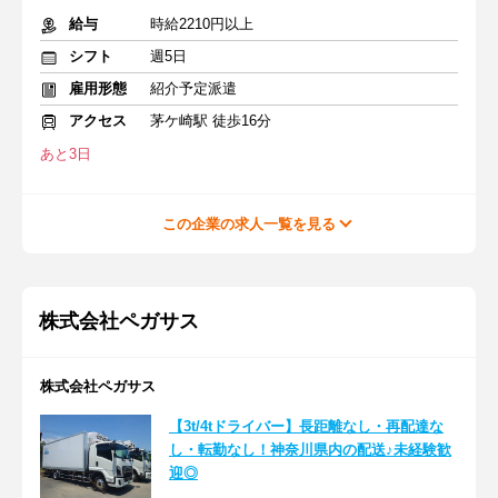
給与
時給2210円以上
シフト
週5日
雇用形態
紹介予定派遣
アクセス
茅ケ崎駅 徒歩16分
あと3日
この企業の求人一覧を見る
株式会社ペガサス
株式会社ペガサス
【3t/4tドライバー】長距離なし・再配達な
し・転勤なし！神奈川県内の配送♪未経験歓
迎◎