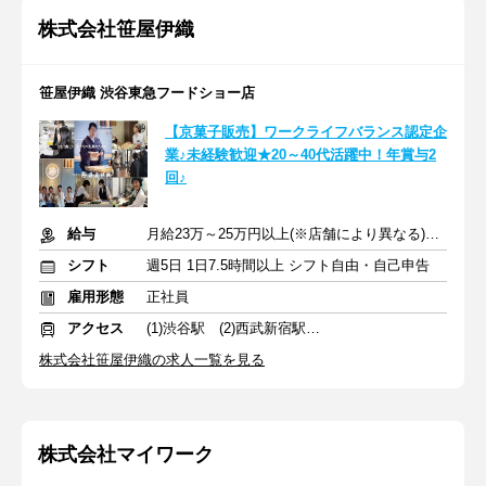
株式会社笹屋伊織
笹屋伊織 渋谷東急フードショー店
【京菓子販売】ワークライフバランス認定企
業♪未経験歓迎★20～40代活躍中！年賞与2
回♪
給与
月給23万～25万円以上(※店舗により異なる)+賞与+交通費支給
シフト
週5日 1日7.5時間以上 シフト自由・自己申告
雇用形態
正社員
アクセス
(1)渋谷駅 (2)西武新宿駅 (3)日吉駅
株式会社笹屋伊織の求人一覧を見る
株式会社マイワーク