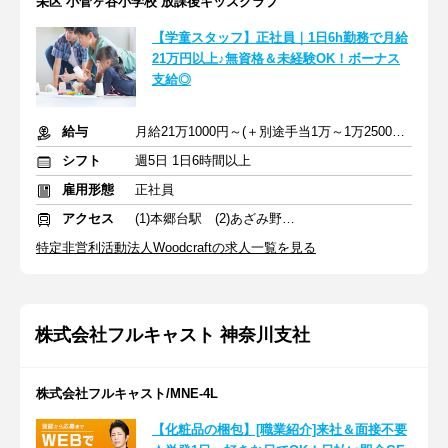
栄区 小菅ヶ谷小学校 放課後キッズクラブ
【学童スタッフ】正社員｜1日6h勤務で月給
21万円以上♪無資格＆未経験OK！ボーナス
支給◎
給与
月給21万1000円～(＋別途手当1万～1万2500円) ＋交通費全額支給
シフト
週5日 1日6時間以上
雇用形態
正社員
アクセス
(1)本郷台駅 (2)あざみ野駅 (3)市が尾駅
特定非営利活動法人Woodcraftの求人一覧を見る
株式会社フルキャスト 神奈川支社
株式会社フルキャスト/MNE-4L
【化粧品の梱包】[職業紹介]来社＆面接不要