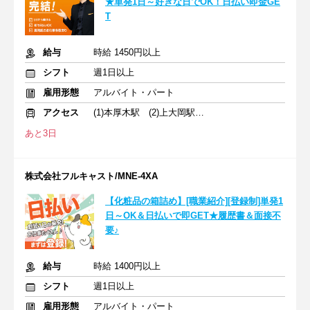
★単発1日～好きな日でOK！日払い即金GE
T
給与
時給 1450円以上
シフト
週1日以上
雇用形態
アルバイト・パート
アクセス
(1)本厚木駅 (2)上大岡駅 (3)横浜駅
あと3日
株式会社フルキャスト/MNE-4XA
【化粧品の箱詰め】[職業紹介][登録制]単発1
日～OK＆日払いで即GET★履歴書＆面接不
要♪
給与
時給 1400円以上
シフト
週1日以上
雇用形態
アルバイト・パート