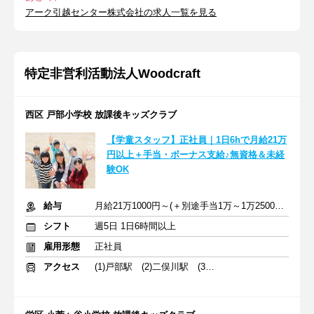
アーク引越センター株式会社の求人一覧を見る
特定非営利活動法人Woodcraft
西区 戸部小学校 放課後キッズクラブ
【学童スタッフ】正社員｜1日6hで月給21万
円以上＋手当・ボーナス支給♪無資格＆未経
験OK
給与
月給21万1000円～(＋別途手当1万～1万2500円) ＋交通費全額支給
シフト
週5日 1日6時間以上
雇用形態
正社員
アクセス
(1)戸部駅 (2)二俣川駅 (3)鶴ケ峰駅