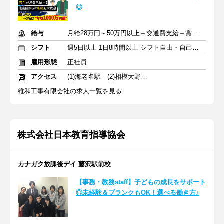
◎
給与
月給28万円～50万円以上＋交通費支給＋賞与年2回（7月・12月）
シフト
週5日以上 1日8時間以上 シフト自由・自己申告
雇用形態
正社員
アクセス
(1)海老名駅 (2)相模大野駅 (3)大和駅
維和工事有限会社の求人一覧を見る
株式会社日本教育指導協会
カナガク放課後デイ 藤沢駅前校
【事務・教務staff】子どもの成長をサポート
◎未経験＆ブランクもOK！選べる働き方♪