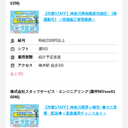
6358)
【作業STAFF】神奈川県相模原市緑区│《車
通勤可》＜現場施工管理業務＞
給与
時給2100円以上
シフト
週5日
雇用形態
紹介予定派遣
アクセス
橋本駅 徒歩3分
あと3日
株式会社スタッフサービス・エンジニアリング (案件NO/sseA1
6046)
【作業STAFF】神奈川県茅ヶ崎市│◆ガス営
業・配送◆＜直接雇用チャンスあり＞