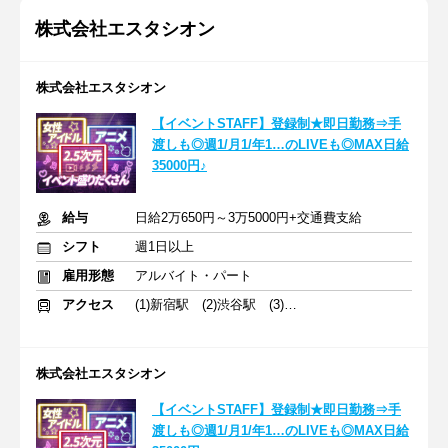
株式会社エスタシオン
株式会社エスタシオン
【イベントSTAFF】登録制★即日勤務⇒手
渡しも◎週1/月1/年1…のLIVEも◎MAX日給
35000円♪
給与
日給2万650円～3万5000円+交通費支給
シフト
週1日以上
雇用形態
アルバイト・パート
アクセス
(1)新宿駅 (2)渋谷駅 (3)横浜駅
株式会社エスタシオン
【イベントSTAFF】登録制★即日勤務⇒手
渡しも◎週1/月1/年1…のLIVEも◎MAX日給