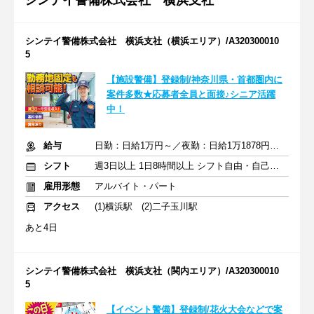
シンテイ警備株式会社 横浜支社
シンテイ警備株式会社 横浜支社（横浜エリア）/A320300010
5
【施設警備】登録制/神奈川県・首都圏内に
案件多数★応募者全員と面接♪シニア活躍
中！
給与
日勤：日給1万円～／夜勤：日給1万1878円～ ※交通費全額支給
シフト
週3日以上 1日8時間以上 シフト自由・自己申告
雇用形態
アルバイト・パート
アクセス
(1)横浜駅 (2)二子玉川駅
あと4日
シンテイ警備株式会社 横浜支社（関内エリア）/A320300010
5
【イベント警備】登録制/花火大会などで案