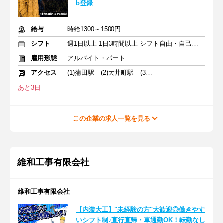
b登録
給与
時給1300～1500円
シフト
週1日以上 1日3時間以上 シフト自由・自己申告
雇用形態
アルバイト・パート
アクセス
(1)蒲田駅 (2)大井町駅 (3)川崎駅
あと3日
この企業の求人一覧を見る
維和工事有限会社
維和工事有限会社
【内装大工】"未経験の方"大歓迎◎働きやす
いシフト制♪直行直帰・車通勤OK！転勤なし