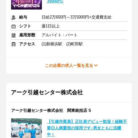
35000円♪
給与
日給2万650円～3万5000円+交通費支給
シフト
週1日以上
雇用形態
アルバイト・パート
アクセス
(1)新横浜駅 (2)町田駅
この企業の求人一覧を見る
アーク引越センター株式会社
アーク引越センター株式会社 関東統括店 S
【引越作業員】正社員デビュー歓迎！経験不
要◎人柄重視の採用です♪男女ともに活躍
中！