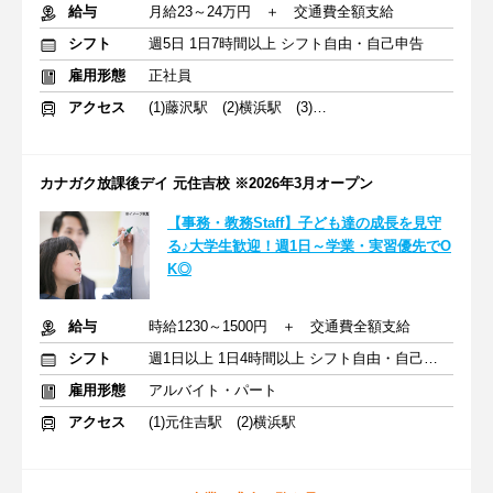
給与
月給23～24万円 ＋ 交通費全額支給
シフト
週5日 1日7時間以上 シフト自由・自己申告
雇用形態
正社員
アクセス
(1)藤沢駅 (2)横浜駅 (3)相模大野駅
カナガク放課後デイ 元住吉校 ※2026年3月オープン
【事務・教務Staff】子ども達の成長を見守
る♪大学生歓迎！週1日～学業・実習優先でO
K◎
給与
時給1230～1500円 ＋ 交通費全額支給
シフト
週1日以上 1日4時間以上 シフト自由・自己申告
雇用形態
アルバイト・パート
アクセス
(1)元住吉駅 (2)横浜駅