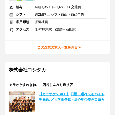
給与
時給1,350円～1,688円＋交通費
シフト
週2日以上 シフト自由・自己申告
雇用形態
派遣社員
アクセス
(1)本厚木駅 (2)愛甲石田駅
この企業の求人一覧を見る
株式会社コシダカ
カラオケまねきねこ 四谷しんみち通り店
【カラオケSTAFF】[日勤・週2] ＼初バイト
率高め♪／大学生多数＝居心地◎髪色自由★