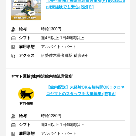
【受付事務】横浜三吉町営業所(PT)(y026179
pt)未経験でも安心♪[受][Ｐ]
給与
時給1300円
シフト
週4日以上 1日4時間以上
雇用形態
アルバイト・パート
アクセス
伊勢佐木長者町駅 徒歩9分
ヤマト運輸(株)横浜館内物流営業所
【館内配送】未経験OK＆短時間OK！クロネ
コヤマトのスタッフを大量募集♪[館][Ａ]
給与
時給1280円
シフト
週3日以上 1日4時間以上
雇用形態
アルバイト・パート