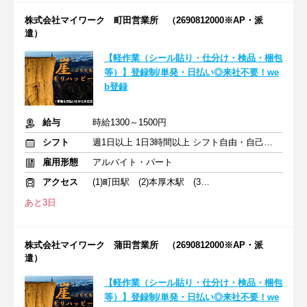
株式会社マイワーク 町田営業所 （2690812000※AP・派
遣）
【軽作業（シール貼り・仕分け・検品・梱包
等）】登録制/単発・日払い◎来社不要！we
b登録
給与
時給1300～1500円
シフト
週1日以上 1日3時間以上 シフト自由・自己申告
雇用形態
アルバイト・パート
アクセス
(1)町田駅 (2)本厚木駅 (3)横浜駅
あと3日
株式会社マイワーク 蒲田営業所 （2690812000※AP・派
遣）
【軽作業（シール貼り・仕分け・検品・梱包
等）】登録制/単発・日払い◎来社不要！we