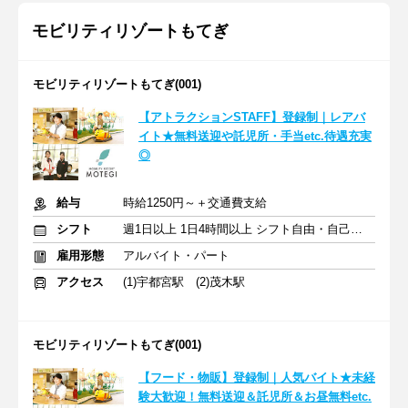
モビリティリゾートもてぎ
モビリティリゾートもてぎ(001)
【アトラクションSTAFF】登録制｜レアバ
イト★無料送迎や託児所・手当etc.待遇充実
◎
給与
時給1250円～＋交通費支給
シフト
週1日以上 1日4時間以上 シフト自由・自己申告
雇用形態
アルバイト・パート
アクセス
(1)宇都宮駅 (2)茂木駅
モビリティリゾートもてぎ(001)
【フード・物販】登録制｜人気バイト★未経
験大歓迎！無料送迎＆託児所＆お昼無料etc.