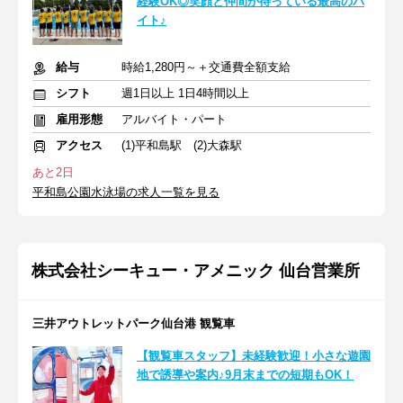
経験OK◎笑顔と仲間が待っている最高のバ
イト♪
給与
時給1,280円～＋交通費全額支給
シフト
週1日以上 1日4時間以上
雇用形態
アルバイト・パート
アクセス
(1)平和島駅 (2)大森駅
あと2日
平和島公園水泳場の求人一覧を見る
株式会社シーキュー・アメニック 仙台営業所
三井アウトレットパーク仙台港 観覧車
【観覧車スタッフ】未経験歓迎！小さな遊園
地で誘導や案内♪9月末までの短期もOK！