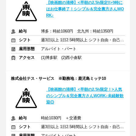
【映画館の清掃】<早朝の2.5h限定!!>9時に
はお仕事終了！シンプル＆完全裏方さんWO
RK♪
給与
博多：時給1060円 北九州：時給1350円
シフト
週3日以上 1日2.5時間以上 シフト自由・自己申告
雇用形態
アルバイト・パート
アクセス
(1)博多駅 (2)西小倉駅
株式会社テス・サービス ※勤務地：鹿児島ミッテ10
【映画館の清掃】<早朝の2.5h限定！>人気
のシンプル＆完全裏方さんWORK♪未経験歓
迎◎
給与
時給1030円 ＋交通費
シフト
週3日以上 1日2.5時間以上 シフト自由・自己申告
雇用形態
アルバイト・パート