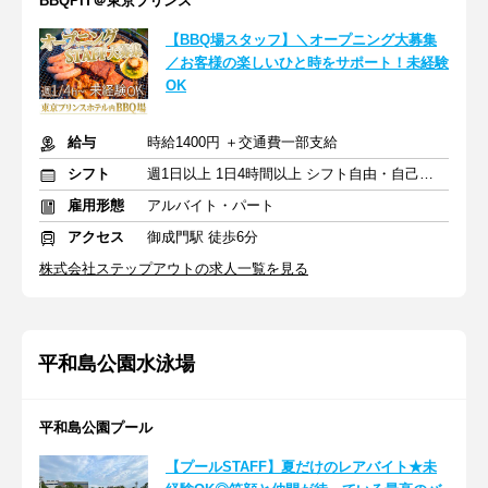
BBQPIT＠東京プリンス
【BBQ場スタッフ】＼オープニング大募集
／お客様の楽しいひと時をサポート！未経験
OK
給与
時給1400円 ＋交通費一部支給
シフト
週1日以上 1日4時間以上 シフト自由・自己申告
雇用形態
アルバイト・パート
アクセス
御成門駅 徒歩6分
株式会社ステップアウトの求人一覧を見る
平和島公園水泳場
平和島公園プール
【プールSTAFF】夏だけのレアバイト★未