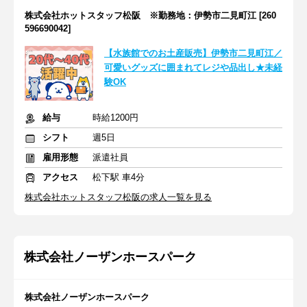
株式会社ホットスタッフ松阪 ※勤務地：伊勢市二見町江 [260
596690042]
【水族館でのお土産販売】伊勢市二見町江／
可愛いグッズに囲まれてレジや品出し★未経
験OK
給与
時給1200円
シフト
週5日
雇用形態
派遣社員
アクセス
松下駅 車4分
株式会社ホットスタッフ松阪の求人一覧を見る
株式会社ノーザンホースパーク
株式会社ノーザンホースパーク