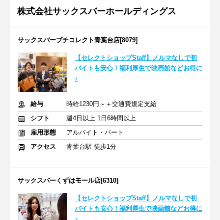
株式会社サックスバーホールディングス
サックスバープチコレクト青葉台店[8079]
【セレクトショップStaff】ノルマなしで初
バイトも安心！福利厚生で映画館などお得に
♪
給与
時給1230円～＋交通費規定支給
シフト
週4日以上 1日6時間以上
雇用形態
アルバイト・パート
アクセス
青葉台駅 徒歩1分
サックスバーくずはモール店[6310]
【セレクトショップStaff】ノルマなしで初
バイトも安心！福利厚生で映画館などお得に
♪