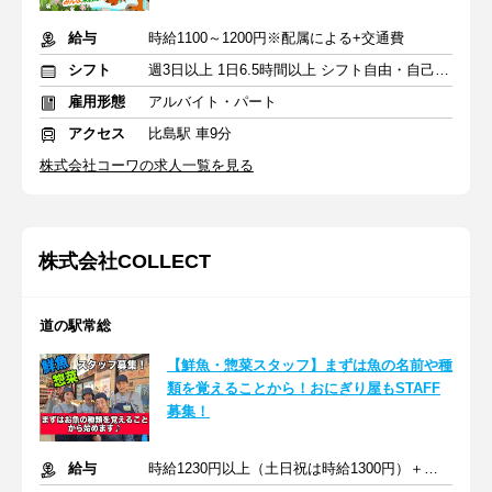
給与
時給1100～1200円※配属による+交通費
シフト
週3日以上 1日6.5時間以上 シフト自由・自己申告
雇用形態
アルバイト・パート
アクセス
比島駅 車9分
株式会社コーワの求人一覧を見る
株式会社COLLECT
道の駅常総
【鮮魚・惣菜スタッフ】まずは魚の名前や種
類を覚えることから！おにぎり屋もSTAFF
募集！
給与
時給1230円以上（土日祝は時給1300円）＋交通費