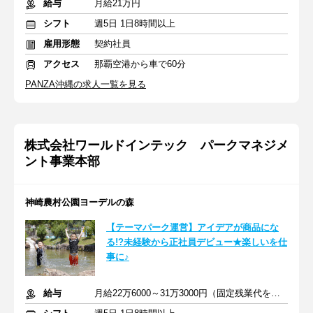
給与
月給21万円
シフト
週5日 1日8時間以上
雇用形態
契約社員
アクセス
那覇空港から車で60分
PANZA沖縄の求人一覧を見る
株式会社ワールドインテック パークマネジメ
ント事業本部
神崎農村公園ヨーデルの森
【テーマパーク運営】アイデアが商品にな
る!?未経験から正社員デビュー★楽しいを仕
事に♪
給与
月給22万6000～31万3000円（固定残業代を含む）＋交通費