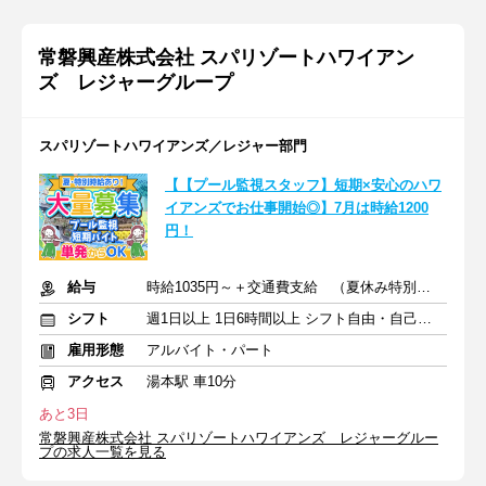
常磐興産株式会社 スパリゾートハワイアン
ズ レジャーグループ
スパリゾートハワイアンズ／レジャー部門
【【プール監視スタッフ】短期×安心のハワ
イアンズでお仕事開始◎】7月は時給1200
円！
給与
時給1035円～＋交通費支給 （夏休み特別時給1100円～）
シフト
週1日以上 1日6時間以上 シフト自由・自己申告
雇用形態
アルバイト・パート
アクセス
湯本駅 車10分
あと3日
常磐興産株式会社 スパリゾートハワイアンズ レジャーグルー
プの求人一覧を見る