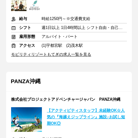
給与
時給1250円～※交通費支給
シフト
週1日以上 1日4時間以上 シフト自由・自己申告
雇用形態
アルバイト・パート
アクセス
(1)宇都宮駅 (2)茂木駅
モビリティリゾートもてぎの求人一覧を見る
PANZA沖縄
株式会社プロジェクトアドベンチャージャパン PANZA沖縄
【アクティビティスタッフ】未経験OK☆人
気の『海越えジップライン』施設♪お試し短
期OK◎