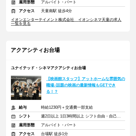
雇用形態
アルバイト・パート
アクセス
天童南駅 徒歩4分
イオンエンターテイメント株式会社 イオンシネマ天童の求人
一覧を見る
アクアシティお台場
ユナイテッド・シネマアクアシティお台場
【映画館スタッフ】アットホームな雰囲気の
職場♪話題の映画の最新情報もGETでき
る！？
給与
時給1230円＋交通費一部支給
シフト
週2日以上 1日3時間以上 シフト自由・自己申告
雇用形態
アルバイト・パート
アクセス
台場駅 徒歩1分