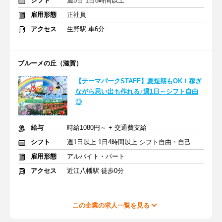
シフト
週5日 1日8時間以上
雇用形態
正社員
アクセス
生野駅 車6分
ブルーメの丘（滋賀）
【テーマパークSTAFF】夏短期もOK！稼ぎ
ながら思い出も作れる♪週1日～シフト自由
◎
給与
時給1080円～ + 交通費支給
シフト
週1日以上 1日4時間以上 シフト自由・自己申告
雇用形態
アルバイト・パート
アクセス
近江八幡駅 徒歩0分
この企業の求人一覧を見る