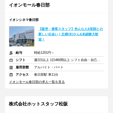
イオンモール春日部
イオンシネマ春日部
【販売・接客スタッフ】色んな人&笑顔との
新しい出会い！主婦(夫)さん&未経験大歓
迎！
給与
時給1201円～
シフト
週2日以上 1日4時間以上 シフト自由・自己申告
雇用形態
アルバイト・パート
アクセス
春日部駅 車11分
イオンモール春日部の求人一覧を見る
株式会社ホットスタッフ松阪