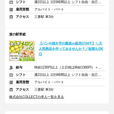
シフト
週2日以上 1日5時間以上 シフト自由・自己申告
雇用形態
アルバイト・パート
アクセス
三妻駅 車3分
道の駅常総
【パンや焼き芋の製造or販売STAFF】＼大
人気商品を作ってみませんか？／短期もOK
◎
給与
時給1230円以上（土日祝は時給1300円）＋交通費
シフト
週2日以上 1日5時間以上 シフト自由・自己申告
雇用形態
アルバイト・パート
アクセス
三妻駅 車3分
株式会社COLLECTの求人一覧を見る