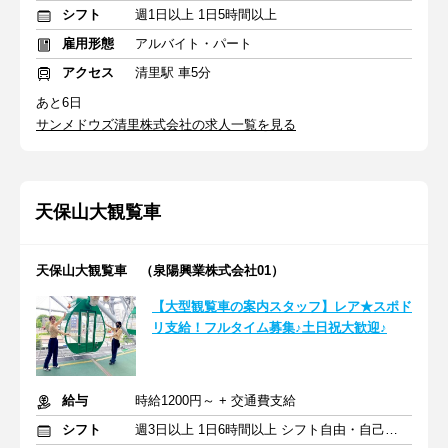
シフト
週1日以上 1日5時間以上
雇用形態
アルバイト・パート
アクセス
清里駅 車5分
あと6日
サンメドウズ清里株式会社の求人一覧を見る
天保山大観覧車
天保山大観覧車 （泉陽興業株式会社01）
【大型観覧車の案内スタッフ】レア★スポド
リ支給！フルタイム募集♪土日祝大歓迎♪
給与
時給1200円～ + 交通費支給
シフト
週3日以上 1日6時間以上 シフト自由・自己申告