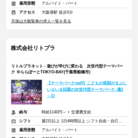
雇用形態
アルバイト・パート
アクセス
大阪港駅 徒歩5分
天保山大観覧車の求人一覧を見る
株式会社リトプラ
リトルプラネット - 遊びが学びに変わる 次世代型テーマパー
ク ※ららぽーとTOKYO-BAY(千葉県船橋市)
【テーマパークstaff】こどもの笑顔がまぶし
い☆いま話題の次世代型テーマパーク♪週2
～◎
給与
時給1140円～ + 交通費支給
シフト
週2日以上 1日4時間以上 シフト自由・自己申告
雇用形態
アルバイト・パート