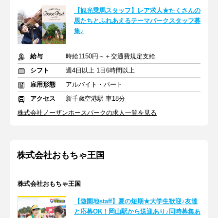
【観光乗馬スタッフ】レア求人★たくさんの
馬たちとふれあえるテーマパークスタッフ募
集♪
給与
時給1150円～＋交通費規定支給
シフト
週4日以上 1日6時間以上
雇用形態
アルバイト・パート
アクセス
新千歳空港駅 車18分
株式会社ノーザンホースパークの求人一覧を見る
株式会社おもちゃ王国
株式会社おもちゃ王国
【遊園地staff】夏の短期★大学生歓迎♪友達
と応募OK！岡山駅から送迎あり♪同時募集あ