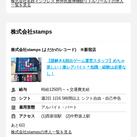
株式会社名鉄インプレス 野外民族博物館リトルワールドの求人
一覧を見る
株式会社stamps
株式会社stamps (よだかのレコード) ※新宿店
【謎解き&脱出ゲーム運営スタッフ】めちゃ
楽しい！激レアバイト＊知識・経験は必要な
し！
給与
時給1250円～＋交通費支給
シフト
週2日 1日6.5時間以上 シフト自由・自己申告
雇用形態
アルバイト・パート
アクセス
(1)西新宿駅 (2)中野坂上駅
あと6日
株式会社stampsの求人一覧を見る