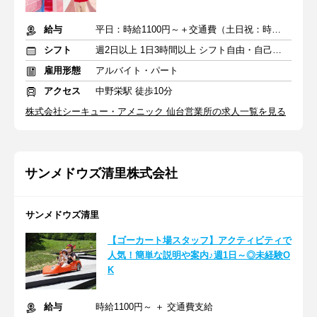
給与
平日：時給1100円～＋交通費（土日祝：時給1150円～＋交通費）
シフト
週2日以上 1日3時間以上 シフト自由・自己申告
雇用形態
アルバイト・パート
アクセス
中野栄駅 徒歩10分
株式会社シーキュー・アメニック 仙台営業所の求人一覧を見る
サンメドウズ清里株式会社
サンメドウズ清里
【ゴーカート場スタッフ】アクティビティで
人気！簡単な説明や案内♪週1日～◎未経験O
K
給与
時給1100円～ ＋ 交通費支給