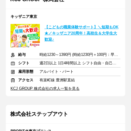
キッザニア東京
【こどもの職業体験サポート】＼短期もOK
★／キッザニア20周年！高校生＆大学生大
歓迎♪
給与
時給1230～1390円 (時給1230円＋100円：早朝＋60円：繁忙期手当)
シフト
週2日以上 1日4時間以上 シフト自由・自己申告
雇用形態
アルバイト・パート
アクセス
有楽町線 豊洲駅直結
KCJ GROUP 株式会社の求人一覧を見る
株式会社ステップアウト