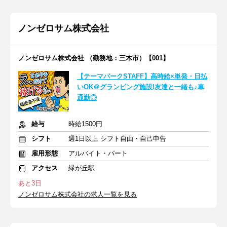
ノンゼロサム株式会社
ノンゼロサム株式会社 （勤務地：三木市）【001】
【テーマパークSTAFF】高時給×単発・日払
いOK＠グランピング施設!友達と一緒も♪車
通勤◎
給与
時給1500円
シフト
週1日以上 シフト自由・自己申告
雇用形態
アルバイト・パート
アクセス
緑が丘駅
あと3日
ノンゼロサム株式会社の求人一覧を見る