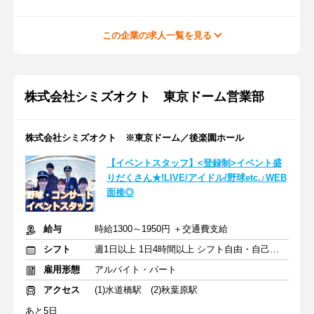
この企業の求人一覧を見る
株式会社シミズオクト 東京ドーム営業部
株式会社シミズオクト ※東京ドーム／後楽園ホール
【イベントスタッフ】<登録制>イベント盛
りだくさん★!LIVE/アイドル/野球etc.♪WEB
面接◎
給与
時給1300～1950円 ＋交通費支給
シフト
週1日以上 1日4時間以上 シフト自由・自己申告
雇用形態
アルバイト・パート
アクセス
(1)水道橋駅 (2)秋葉原駅
あと5日