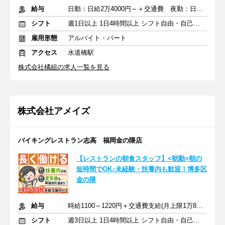
給与
日勤：日給2万4000円～＋交通費 夜勤：日給3万円～＋交通費
シフト
週1日以上 1日4時間以上 シフト自由・自己申告
雇用形態
アルバイト・パート
アクセス
水道橋駅
株式会社橘組の求人一覧を見る
株式会社アメイズ
バイキングレストラン志高 福岡金の隈店
【レストランの朝食スタッフ】<朝勤>朝の
短時間でOK♪未経験・扶養内も歓迎！博多区
金の隈
給与
時給1100～1220円＋交通費支給(月上限1万8900円)
シフト
週3日以上 1日4時間以上 シフト自由・自己申告