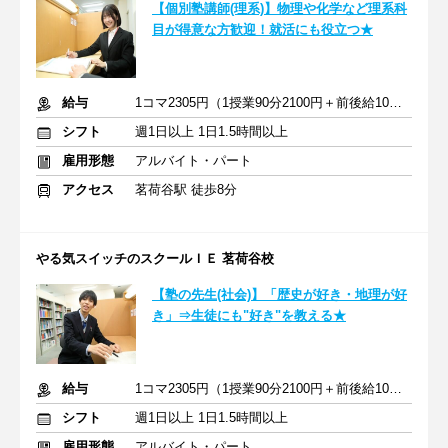
【個別塾講師(理系)】物理や化学など理系科
目が得意な方歓迎！就活にも役立つ★
給与
1コマ2305円（1授業90分2100円＋前後給10分205円）
シフト
週1日以上 1日1.5時間以上
雇用形態
アルバイト・パート
アクセス
茗荷谷駅 徒歩8分
やる気スイッチのスクールＩＥ 茗荷谷校
【塾の先生(社会)】「歴史が好き・地理が好
き」⇒生徒にも"好き"を教える★
給与
1コマ2305円（1授業90分2100円＋前後給10分205円）
シフト
週1日以上 1日1.5時間以上
雇用形態
アルバイト・パート