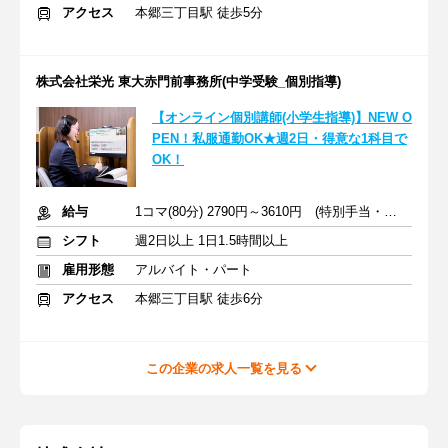
アクセス
本郷三丁目駅 徒歩5分
株式会社栄光 東大赤門前事務所(中学受験_個別指導)
【オンライン個別講師(小学生指導)】NEW O
PEN！私服通勤OK★週2日・得意な1科目で
OK！
給与
1コマ(80分) 2790円～3610円 (特別手当・授業前後手当含む)
シフト
週2日以上 1日1.5時間以上
雇用形態
アルバイト・パート
アクセス
本郷三丁目駅 徒歩6分
この企業の求人一覧を見る