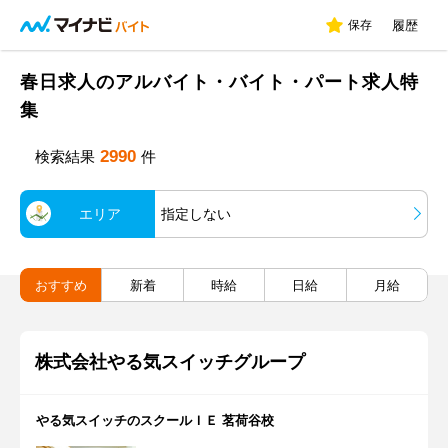
保存
履歴
春日求人のアルバイト・バイト・パート求人特
集
2990
検索結果
件
エリア
指定しない
おすすめ
新着
時給
日給
月給
株式会社やる気スイッチグループ
やる気スイッチのスクールＩＥ 茗荷谷校