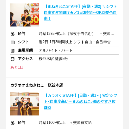
【まねきねこSTAFF】[夜勤・週2] ＼シフト
自由すぎ問題!?★／1日3時間～OK◎髪色自
由！
給与
時給1375円以上（深夜手当含む） ＋交通費支給
シフト
週2日 1日3時間以上 シフト自由・自己申告
雇用形態
アルバイト・パート
アクセス
桜並木駅 徒歩3分
あと1日
カラオケまねきねこ 桜並木店
【カラオケSTAFF】[日勤・週3～] 安定シフ
ト×自由度高い＝まねきねこ♪働きやすさ抜
群◎
給与
時給1100円以上 ＋交通費支給