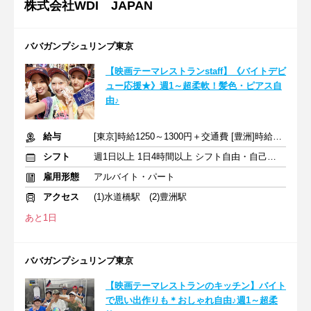
株式会社WDI JAPAN
ババガンプシュリンプ東京
【映画テーマレストランstaff】《バイトデビ
ュー応援★》週1～超柔軟！髪色・ピアス自
由♪
給与
[東京]時給1250～1300円＋交通費 [豊洲]時給1250円～＋交通費
シフト
週1日以上 1日4時間以上 シフト自由・自己申告
雇用形態
アルバイト・パート
アクセス
(1)水道橋駅 (2)豊洲駅
あと1日
ババガンプシュリンプ東京
【映画テーマレストランのキッチン】バイト
で思い出作りも＊おしゃれ自由♪週1～超柔