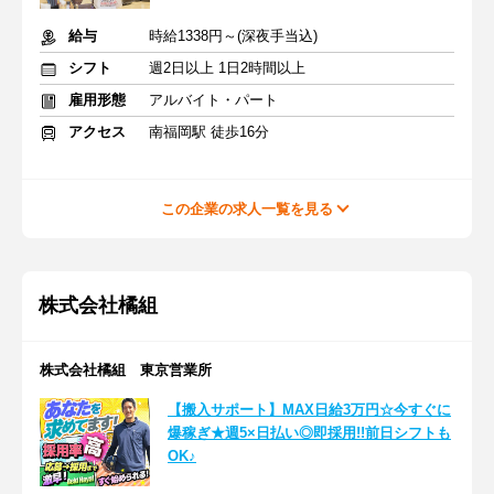
給与
時給1338円～(深夜手当込)
シフト
週2日以上 1日2時間以上
雇用形態
アルバイト・パート
アクセス
南福岡駅 徒歩16分
この企業の求人一覧を見る
株式会社橘組
株式会社橘組 東京営業所
【搬入サポート】MAX日給3万円☆今すぐに
爆稼ぎ★週5×日払い◎即採用!!前日シフトも
OK♪