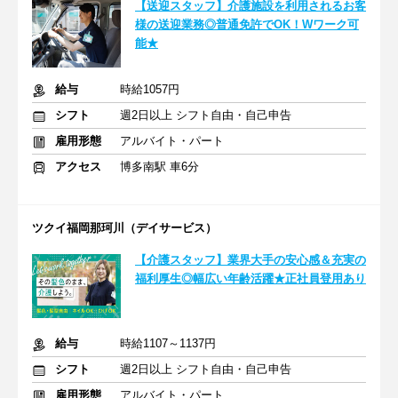
【送迎スタッフ】介護施設を利用されるお客
様の送迎業務◎普通免許でOK！Wワーク可
能★
給与
時給1057円
シフト
週2日以上 シフト自由・自己申告
雇用形態
アルバイト・パート
アクセス
博多南駅 車6分
ツクイ福岡那珂川（デイサービス）
【介護スタッフ】業界大手の安心感＆充実の
福利厚生◎幅広い年齢活躍★正社員登用あり
給与
時給1107～1137円
シフト
週2日以上 シフト自由・自己申告
雇用形態
アルバイト・パート