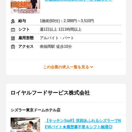
給与
1施術(60分)：2,088円～3,510円
シフト
週1日以上 1日1時間以上
雇用形態
アルバイト・パート
アクセス
南福岡駅 徒歩10分
この企業の求人一覧を見る
ロイヤルフードサービス株式会社
シズラー東京ドームホテル店
【キッチンStaff】笑顔あふれるシズラーでN
EWバイト★履歴書不要＆シフト融通◎