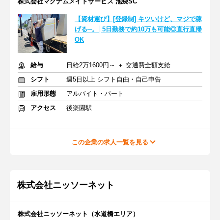
株式会社マグナムメイドサービス 池袋SC
【資材運び】[登録制] キツいけど、マジで稼
げる─。│5日勤務で約10万も可能◎直行直帰
OK
給与
日給2万1600円～ ＋ 交通費全額支給
シフト
週5日以上 シフト自由・自己申告
雇用形態
アルバイト・パート
アクセス
後楽園駅
この企業の求人一覧を見る
株式会社ニッソーネット
株式会社ニッソーネット（水道橋エリア）