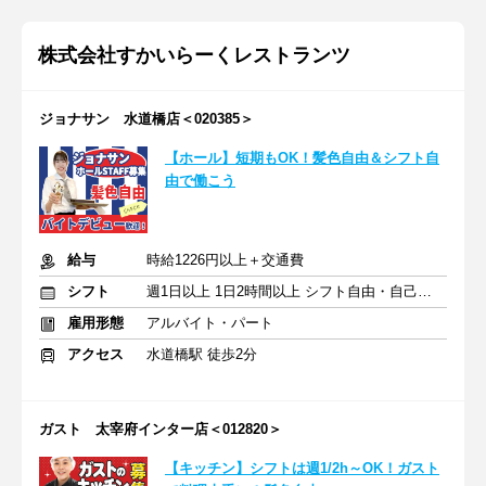
株式会社すかいらーくレストランツ
ジョナサン 水道橋店＜020385＞
【ホール】短期もOK！髪色自由＆シフト自
由で働こう
給与
時給1226円以上＋交通費
シフト
週1日以上 1日2時間以上 シフト自由・自己申告
雇用形態
アルバイト・パート
アクセス
水道橋駅 徒歩2分
ガスト 太宰府インター店＜012820＞
【キッチン】シフトは週1/2h～OK！ガスト