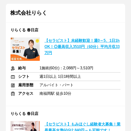
株式会社りらく
りらくる 春日店
【セラピスト】未経験歓迎！週0～5、1日1h
OK！◎最高収入3510円（60分）平均月収33
万円
給与
1施術(60分)：2,088円～3,510円
シフト
週1日以上 1日1時間以上
雇用形態
アルバイト・パート
アクセス
南福岡駅 徒歩10分
りらくる 春日店
【セラピスト】もみほぐし経験者大募集！業
界最高水準60分2,840円～も可能です！