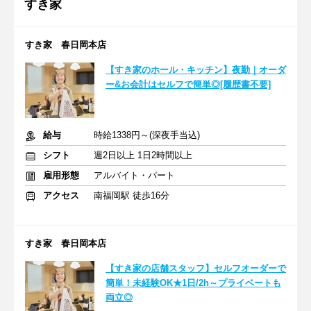
すき家
すき家 春日岡本店
【すき家のホール・キッチン】夜勤｜オーダ
ー&お会計はセルフで簡単◎[履歴書不要]
給与
時給1338円～(深夜手当込)
シフト
週2日以上 1日2時間以上
雇用形態
アルバイト・パート
アクセス
南福岡駅 徒歩16分
すき家 春日岡本店
【すき家の店舗スタッフ】セルフオーダーで
簡単！未経験OK★1日/2h～プライベートも
両立◎