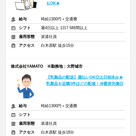
もOK★
給与
時給1300円＋交通費
シフト
週4日以上 1日7.5時間以上
雇用形態
派遣社員
アクセス
白木原駅 徒歩15分
株式会社YAMATO ※勤務地：大野城市
【乳製品の配送】週払いOK◎土日祝休み★
乳製品を近隣3件ほどの配達！冷暖房完備◎
給与
時給1300円＋交通費
シフト
雇用形態
派遣社員
アクセス
白木原駅 徒歩18分