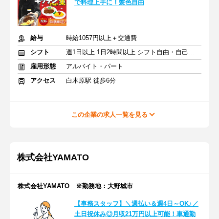
で料理上手に！髪色自由
給与
時給1057円以上＋交通費
シフト
週1日以上 1日2時間以上 シフト自由・自己申告
雇用形態
アルバイト・パート
アクセス
白木原駅 徒歩6分
この企業の求人一覧を見る
株式会社YAMATO
株式会社YAMATO ※勤務地：大野城市
【事務スタッフ】＼週払い＆週4日～OK♪／
土日祝休み◎月収21万円以上可能！車通勤