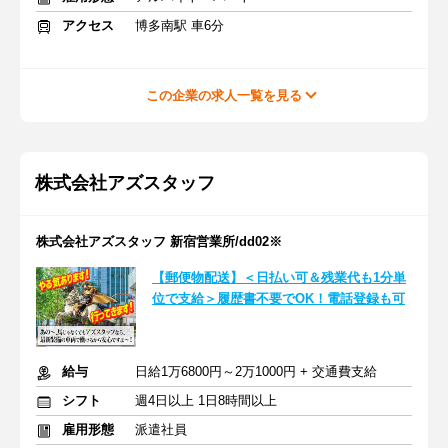
アクセス
博多南駅 車6分
この企業の求人一覧を見る
株式会社アズスタッフ
株式会社アズスタッフ 新宿営業所/dd02※
【郵便物配送】＜日払い可＆残業代も1分単
位で支給＞履歴書不要でOK！電話登録も可
給与
日給1万6800円～2万1000円 + 交通費支給
シフト
週4日以上 1日8時間以上
雇用形態
派遣社員