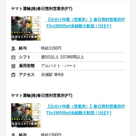
ヤマト運輸(株)春日惣利営業所(PT)
【仕分け作業（営業所）】春日惣利営業所(P
T)(y190559pt)未経験大歓迎！[仕][Ｐ]
給与
時給1150円
シフト
週5日以上 1日3時間以上
雇用形態
アルバイト・パート
アクセス
水城駅 車9分
ヤマト運輸(株)春日惣利営業所(PT)
【仕分け作業（営業所）】春日惣利営業所(P
T)(y190559pt)未経験大歓迎！[仕][Ｐ]
給与
時給1300円