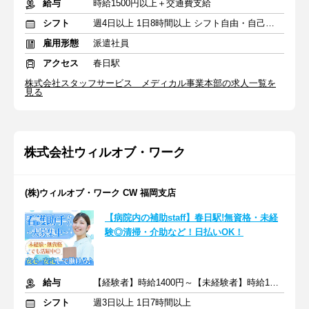
給与
時給1500円以上＋交通費支給
シフト
週4日以上 1日8時間以上 シフト自由・自己申告
雇用形態
派遣社員
アクセス
春日駅
株式会社スタッフサービス メディカル事業本部の求人一覧を
見る
株式会社ウィルオブ・ワーク
(株)ウィルオブ・ワーク CW 福岡支店
【病院内の補助staff】春日駅!無資格・未経
験◎清掃・介助など！日払いOK！
給与
【経験者】時給1400円～【未経験者】時給1350円～ ＋交通費
シフト
週3日以上 1日7時間以上