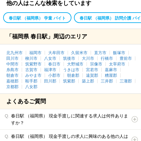
他の人はこんな検索をしています
春日駅 （福岡県） 学童 バイト
春日駅 （福岡県） 訪問介護 バ
「福岡県 春日駅」周辺のエリア
北九州市
福岡市
大牟田市
久留米市
直方市
飯塚市
田川市
柳川市
八女市
筑後市
大川市
行橋市
豊前市
中間市
筑紫野市
春日市
大野城市
宗像市
太宰府市
糸島市
古賀市
福津市
うきは市
宮若市
嘉麻市
朝倉市
みやま市
小郡市
朝倉郡
遠賀郡
糟屋郡
嘉穂郡
鞍手郡
田川郡
筑紫郡
築上郡
三井郡
三潴郡
京都郡
八女郡
よくあるご質問
春日駅 （福岡県） 現金手渡しに関連する求人は何件ありま
すか？
春日駅 （福岡県） 現金手渡しの求人に興味のある他の人は