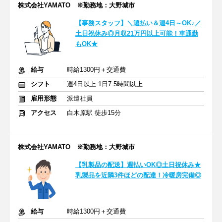
株式会社YAMATO ※勤務地：大野城市
【事務スタッフ】＼週払い＆週4日～OK♪／
土日祝休み◎月収21万円以上可能！車通勤
もOK★
給与
時給1300円＋交通費
シフト
週4日以上 1日7.5時間以上
雇用形態
派遣社員
アクセス
白木原駅 徒歩15分
株式会社YAMATO ※勤務地：大野城市
【乳製品の配送】週払いOK◎土日祝休み★
乳製品を近隣3件ほどの配達！冷暖房完備◎
給与
時給1300円＋交通費