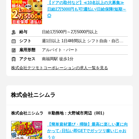
【ドアの取付など】≪10名以上の大募集≫
日給2万5000円も可!週払い/日給保障/短期～
◎
給与
日給1万500円～2万5000円以上
シフト
週1日以上 1日4時間以上 シフト自由・自己申告
雇用形態
アルバイト・パート
アクセス
南福岡駅 徒歩1分
株式会社テツモトコーポレーションの求人一覧を見る
株式会社ニシムラ
株式会社ニシムラ ※勤務地：大野城市周辺（001）
【簡単資材運び・掃除】最高に楽しい夏に向
かって♪日払い即GETでガッツリ稼いじゃお
う☆