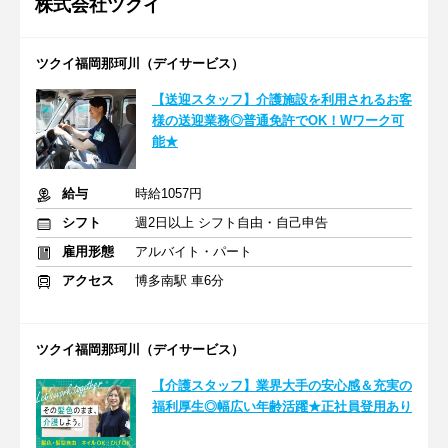
株式会社ツクイ
ツクイ福岡那珂川（デイサービス）
【送迎スタッフ】介護施設を利用されるお客
様の送迎業務◎普通免許でOK！Wワーク可
能★
給与
時給1057円
シフト
週2日以上 シフト自由・自己申告
雇用形態
アルバイト・パート
アクセス
博多南駅 車6分
ツクイ福岡那珂川（デイサービス）
【介護スタッフ】業界大手の安心感＆充実の
福利厚生◎幅広い年齢活躍★正社員登用あり