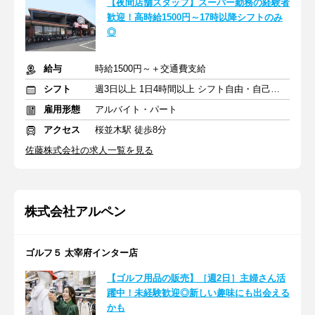
【夜間店舗スタッフ】スーパー勤務の経験者
歓迎！高時給1500円～17時以降シフトのみ
◎
給与
時給1500円～＋交通費支給
シフト
週3日以上 1日4時間以上 シフト自由・自己申告
雇用形態
アルバイト・パート
アクセス
桜並木駅 徒歩8分
佐藤株式会社の求人一覧を見る
株式会社アルペン
ゴルフ５ 太宰府インター店
【ゴルフ用品の販売】［週2日］主婦さん活
躍中！未経験歓迎◎新しい趣味にも出会える
かも