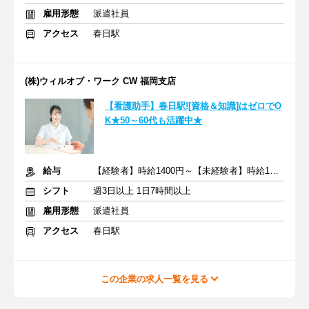
雇用形態
派遣社員
アクセス
春日駅
(株)ウィルオブ・ワーク CW 福岡支店
【看護助手】春日駅![資格＆知識]はゼロでO
K★50～60代も活躍中★
給与
【経験者】時給1400円～【未経験者】時給1350円～ ＋交通費
シフト
週3日以上 1日7時間以上
雇用形態
派遣社員
アクセス
春日駅
この企業の求人一覧を見る