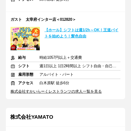
ガスト 太宰府インター店＜012820＞
【ホール】シフトは週1/2h～OK！王道バイ
トを始めよう！髪色自由
給与
時給1057円以上＋交通費
シフト
週1日以上 1日2時間以上 シフト自由・自己申告
雇用形態
アルバイト・パート
アクセス
白木原駅 徒歩6分
株式会社すかいらーくレストランツの求人一覧を見る
株式会社YAMATO