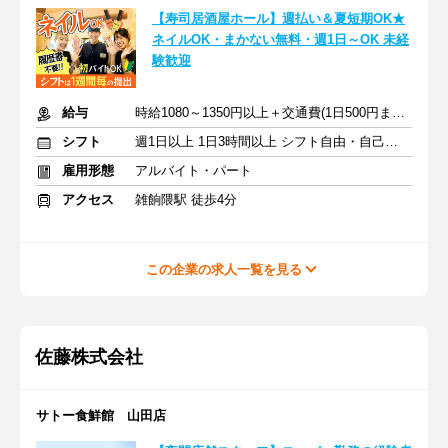
【寿司居酒屋ホール】週払い＆夏短期OK★
ネイルOK・まかない無料・週1日～OK 未経
験歓迎
給与
時給1080～1350円以上＋交通費(1日500円まで※定期のある方も)
シフト
週1日以上 1日3時間以上 シフト自由・自己申告
雇用形態
アルバイト・パート
アクセス
雑餉隈駅 徒歩4分
この企業の求人一覧を見る
佐藤株式会社
サトー食鮮館 山田店