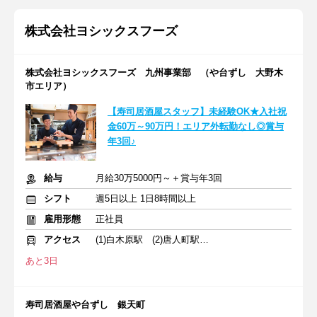
株式会社ヨシックスフーズ
株式会社ヨシックスフーズ 九州事業部 （や台ずし 大野木
市エリア）
【寿司居酒屋スタッフ】未経験OK★入社祝
金60万～90万円！エリア外転勤なし◎賞与
年3回♪
給与
月給30万5000円～＋賞与年3回
シフト
週5日以上 1日8時間以上
雇用形態
正社員
アクセス
(1)白木原駅 (2)唐人町駅 (3)行橋駅
あと3日
寿司居酒屋や台ずし 銀天町