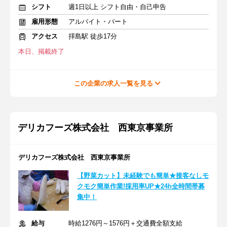
シフト
週1日以上 シフト自由・自己申告
雇用形態
アルバイト・パート
アクセス
拝島駅 徒歩17分
本日、掲載終了
この企業の求人一覧を見る
デリカフーズ株式会社 西東京事業所
デリカフーズ株式会社 西東京事業所
【野菜カット】未経験でも簡単★接客なしモ
クモク簡単作業!採用率UP★24h全時間帯募
集中！
給与
時給1276円～1576円＋交通費全額支給