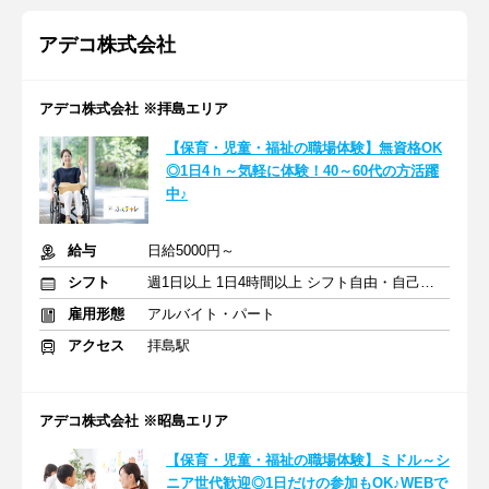
アデコ株式会社
アデコ株式会社 ※拝島エリア
【保育・児童・福祉の職場体験】無資格OK
◎1日4ｈ～気軽に体験！40～60代の方活躍
中♪
給与
日給5000円～
シフト
週1日以上 1日4時間以上 シフト自由・自己申告
雇用形態
アルバイト・パート
アクセス
拝島駅
アデコ株式会社 ※昭島エリア
【保育・児童・福祉の職場体験】ミドル～シ
ニア世代歓迎◎1日だけの参加もOK♪WEBで