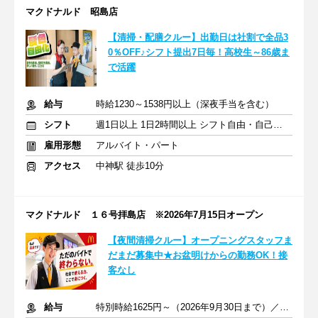
マクドナルド 昭島店
【清掃・配膳クルー】出勤日は社割で全品3
0％OFF♪シフト提出7日毎！高校生～86歳ま
で活躍
給与
時給1230～1538円以上（深夜手当を含む）
シフト
週1日以上 1日2時間以上 シフト自由・自己申告
雇用形態
アルバイト・パート
アクセス
中神駅 徒歩10分
マクドナルド １６号拝島店 ※2026年7月15日オープン
【夜間清掃クルー】オープニングスタッフま
だまだ募集中★お盆明けからの勤務OK！接
客なし
給与
特別時給1625円～（2026年9月30日まで）／通常時給1538円～