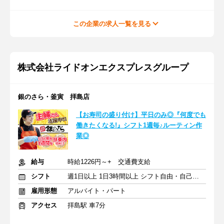
この企業の求人一覧を見る
株式会社ライドオンエクスプレスグループ
銀のさら・釜寅 拝島店
【お寿司の盛り付け】平日のみ◎『何度でも
働きたくなる!』シフト1週毎♪ルーティン作
業◎
給与
時給1226円～+ 交通費支給
シフト
週1日以上 1日3時間以上 シフト自由・自己申告
雇用形態
アルバイト・パート
アクセス
拝島駅 車7分