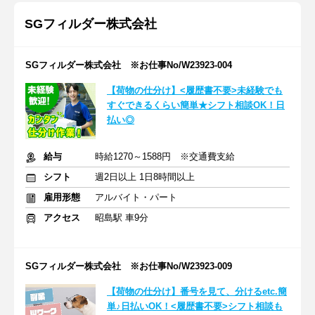
SGフィルダー株式会社
SGフィルダー株式会社 ※お仕事No/W23923-004
【荷物の仕分け】<履歴書不要>未経験でも
すぐできるくらい簡単★シフト相談OK！日
払い◎
給与
時給1270～1588円 ※交通費支給
シフト
週2日以上 1日8時間以上
雇用形態
アルバイト・パート
アクセス
昭島駅 車9分
SGフィルダー株式会社 ※お仕事No/W23923-009
【荷物の仕分け】番号を見て、分けるetc.簡
単♪日払いOK！<履歴書不要>シフト相談も