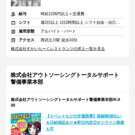
給与
時給1226円以上＋交通費
シフト
週2日以上 1日2時間以上 シフト自由・自己申告
雇用形態
アルバイト・パート
アクセス
西武立川駅 徒歩10分
株式会社すかいらーくレストランツの求人一覧を見る
株式会社アウトソーシングトータルサポート
警備事業本部
株式会社アウトソーシングトータルサポート警備事業本部/K-0
00
【イベントなどの交通誘導】登録制|前払い
＆日給保証あり★即日内定◎オンライン面接
も可