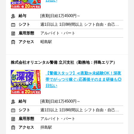
日払い
給与
[夜勤]日給1万4500円～
シフト
週1日以上 1日8時間以上 シフト自由・自己申告
雇用形態
アルバイト・パート
アクセス
昭島駅
株式会社オリエンタル警備 立川支社（勤務地：拝島エリア）
【警備スタッフ】≪夜勤≫未経験OK！深夜
帯でがっつり稼ぐ♪応募後そのまま研修も◎
日払い
給与
[夜勤]日給1万4500円～
シフト
週1日以上 1日8時間以上 シフト自由・自己申告
雇用形態
アルバイト・パート
アクセス
拝島駅