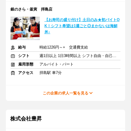
銀のさら・釜寅 拝島店
【お寿司の盛り付け】土日のみ★初バイトO
K！シフト希望は1週ごと◎まかないは海鮮
丼♪
給与
時給1226円～+ 交通費支給
シフト
週1日以上 1日3時間以上 シフト自由・自己申告
雇用形態
アルバイト・パート
アクセス
拝島駅 車7分
この企業の求人一覧を見る
株式会社豊昇