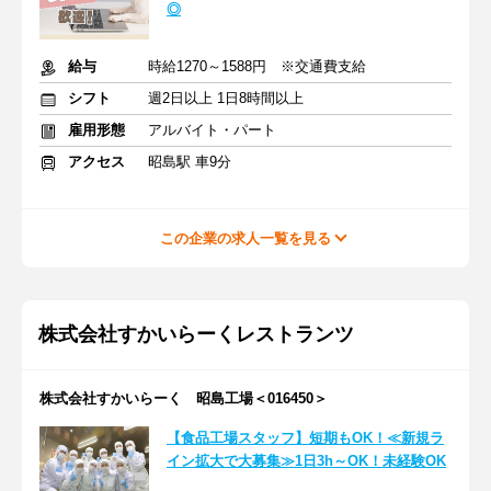
◎
給与
時給1270～1588円 ※交通費支給
シフト
週2日以上 1日8時間以上
雇用形態
アルバイト・パート
アクセス
昭島駅 車9分
この企業の求人一覧を見る
株式会社すかいらーくレストランツ
株式会社すかいらーく 昭島工場＜016450＞
【食品工場スタッフ】短期もOK！≪新規ラ
イン拡大で大募集≫1日3h～OK！未経験OK