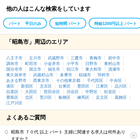
他の人はこんな検索をしています
パート 平日のみ
短時間 パート
時給1200円以上 パート
「昭島市」周辺のエリア
八王子市
立川市
武蔵野市
三鷹市
青梅市
府中市
調布市
町田市
小金井市
小平市
日野市
東村山市
国分寺市
国立市
福生市
狛江市
東大和市
清瀬市
東久留米市
武蔵村山市
多摩市
稲城市
羽村市
あきる野市
西東京市
その他東京都
千代田区
中央区
港区
新宿区
文京区
台東区
墨田区
江東区
品川区
目黒区
大田区
世田谷区
渋谷区
中野区
杉並区
豊島区
北区
荒川区
板橋区
練馬区
足立区
葛飾区
江戸川区
よくあるご質問
昭島市 ７０代 以上 パート 主婦に関連する求人は何件あり
ますか？