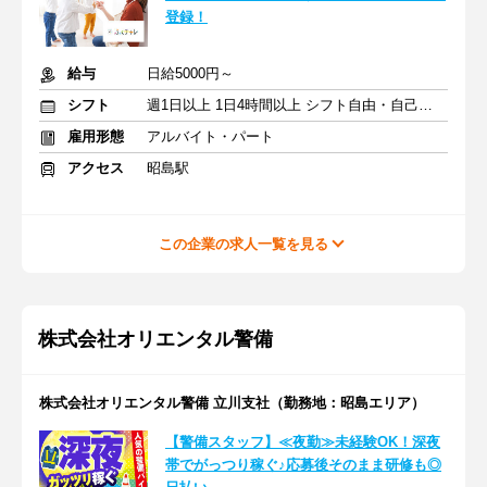
登録！
給与
日給5000円～
シフト
週1日以上 1日4時間以上 シフト自由・自己申告
雇用形態
アルバイト・パート
アクセス
昭島駅
この企業の求人一覧を見る
株式会社オリエンタル警備
株式会社オリエンタル警備 立川支社（勤務地：昭島エリア）
【警備スタッフ】≪夜勤≫未経験OK！深夜
帯でがっつり稼ぐ♪応募後そのまま研修も◎