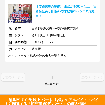
【交通誘導の警備】日給1万6000円以上！[日
給保証あり]日払い◎未経験OK♪シニア活躍
中！
給与
日給1万6000円～+交通費規定支給
シフト
週1日以上 1日8時間以上
雇用形態
アルバイト・パート
アクセス
昭島駅
ハイフィールド株式会社の求人一覧を見る
1
前のページへ
次のページへ
求人数 全
1
件
「昭島市 ７０代 以上 パート 主婦」のアルバイト・バイ
トに関連する「昭島市 60代 パート」の求人情報