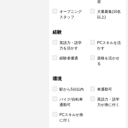
迎
オープニング
大量募集(10名
スタッフ
以上)
経験
英語力・語学
PCスキルを活
力を活かす
かす
経験者優遇
資格を活かせ
る
環境
駅から5分以内
車通勤可
バイク/自転車
英語力・語学
通勤可
力が身に付く
PCスキルが身
に付く