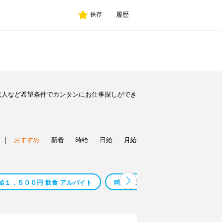
履歴
保存
求人など希望条件でカンタンにお仕事探しができ
|
おすすめ
新着
時給
日給
月給
給１，５００円 飲食 アルバイト
時給２０００円
時給４０００