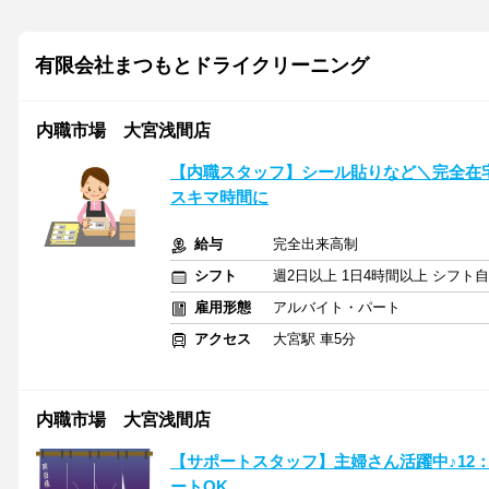
有限会社まつもとドライクリーニング
内職市場 大宮浅間店
【内職スタッフ】シール貼りなど＼完全在
スキマ時間に
給与
完全出来高制
シフト
週2日以上 1日4時間以上 シフト
雇用形態
アルバイト・パート
アクセス
大宮駅 車5分
内職市場 大宮浅間店
【サポートスタッフ】主婦さん活躍中♪12
ートOK