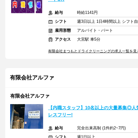
給与
時給1141円
シフト
週3日以上 1日4時間以上 シフト
雇用形態
アルバイト・パート
アクセス
大宮駅 車5分
有限会社まつもとドライクリーニングの求人一覧を見
有限会社アルファ
有限会社アルファ
【内職スタッフ】10名以上の大量募集◎
レスフリー!
給与
完全出来高制 (1件約2~7円)
シフト
週1日以上