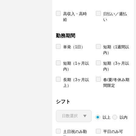
高収入・高時
日払い／週払
給
い
勤務期間
単発（1日）
短期（1週間以
内）
短期（1ヶ月以
短期（3ヶ月以
内）
内）
長期（3ヶ月以
春/夏/冬休み期
上）
間限定
シフト
以上
以内
土日祝のみ勤
平日のみ可