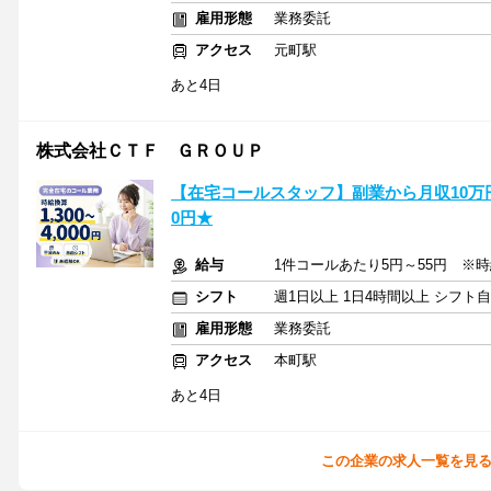
雇用形態
業務委託
アクセス
元町駅
あと4日
株式会社ＣＴＦ ＧＲＯＵＰ
【在宅コールスタッフ】副業から月収10万円台
0円★
給与
1件コールあたり5円～55円 ※時給換
シフト
週1日以上 1日4時間以上 シフト
雇用形態
業務委託
アクセス
本町駅
あと4日
この企業の求人一覧を見