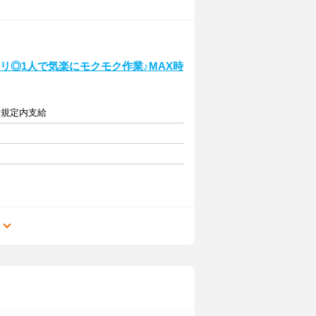
リ◎1人で気楽にモクモク作業♪MAX時
費規定内支給
る