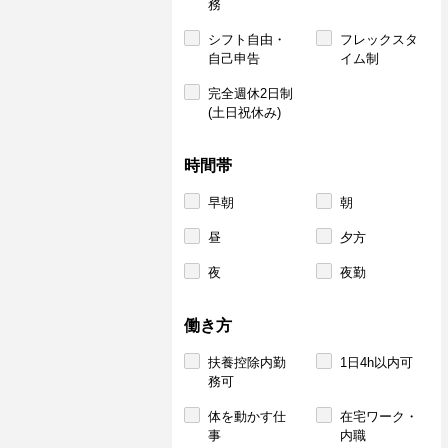
務
シフト自由・
フレックスタ
自己申告
イム制
完全週休2日制
(土日祝休み)
時間帯
早朝
朝
昼
夕方
夜
夜勤
働き方
扶養控除内勤
1日4h以内可
務可
体を動かす仕
在宅ワーク・
事
内職