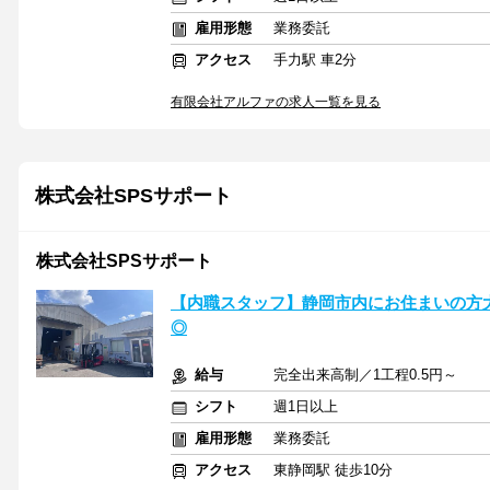
雇用形態
業務委託
アクセス
手力駅 車2分
有限会社アルファの求人一覧を見る
株式会社SPSサポート
株式会社SPSサポート
【内職スタッフ】静岡市内にお住まいの方
◎
給与
完全出来高制／1工程0.5円～
シフト
週1日以上
雇用形態
業務委託
アクセス
東静岡駅 徒歩10分