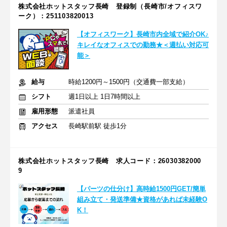
株式会社ホットスタッフ長崎 登録制（長崎市/オフィスワ
ーク）：251103820013
【オフィスワーク】長崎市内全域で紹介OK♪
キレイなオフィスでの勤務★＜週払い対応可
能＞
給与
時給1200円～1500円（交通費一部支給）
シフト
週1日以上 1日7時間以上
雇用形態
派遣社員
アクセス
長崎駅前駅 徒歩1分
株式会社ホットスタッフ長崎 求人コード：26030382000
9
【パーツの仕分け】高時給1500円GET/簡単
組み立て・発送準備★資格があれば未経験O
K！