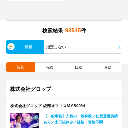
93545
検索結果
件
職種
指定しない
新着
時給
日給
月給
株式会社グロップ
株式会社グロップ 綾部オフィス/AYB0094
【一般事務】人気の一般事務／社員登用実績
あり／土日祝休み／経験・資格不問