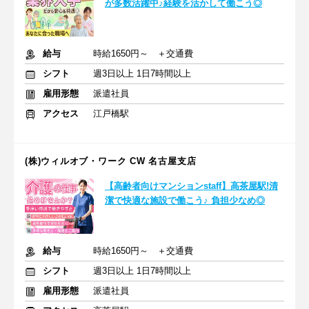
が多数活躍中♪経験を活かして働こう◎
給与
時給1650円～ ＋交通費
シフト
週3日以上 1日7時間以上
雇用形態
派遣社員
アクセス
江戸橋駅
(株)ウィルオブ・ワーク CW 名古屋支店
【高齢者向けマンションstaff】高茶屋駅!清
潔で快適な施設で働こう♪ 負担少なめ◎
給与
時給1650円～ ＋交通費
シフト
週3日以上 1日7時間以上
雇用形態
派遣社員