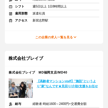
シフト
週5日以上 1日8時間以上
雇用形態
派遣社員
アクセス
新習志野駅
この企業の求人一覧を見る
株式会社ブレイブ
株式会社ブレイブ MD福岡支店/MD40
【高齢者マンションstaff】"施設"というよ
り"家"なんです★見回り/介助/支援をお任せ
給与
経験者:時給1600～2400円+交通費全額