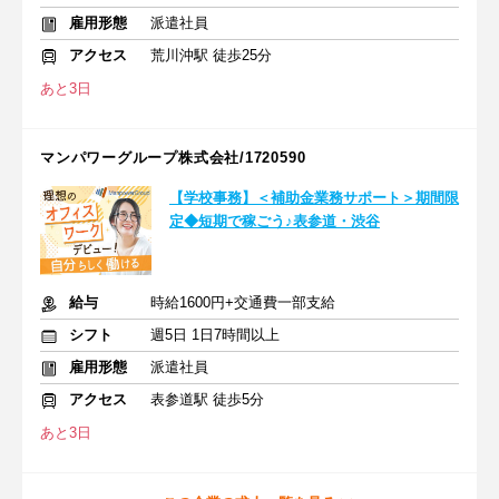
雇用形態
派遣社員
アクセス
荒川沖駅 徒歩25分
あと3日
マンパワーグループ株式会社/1720590
【学校事務】＜補助金業務サポート＞期間限
定◆短期で稼ごう♪表参道・渋谷
給与
時給1600円+交通費一部支給
シフト
週5日 1日7時間以上
雇用形態
派遣社員
アクセス
表参道駅 徒歩5分
あと3日