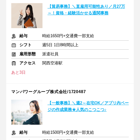
【貿易事務】＼直雇用可能性あり／月27万
～！資格・経験活かせる通関事務
給与
時給1650円+交通費一部支給
シフト
週5日 1日8時間以上
雇用形態
派遣社員
アクセス
関西空港駅
あと3日
マンパワーグループ株式会社/1720487
【一般事務】＼週2～在宅OK／アプリ内ペー
ジの作成業務★人気のこつこつ♪
給与
時給1500円+交通費一部支給