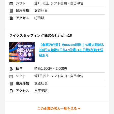
シフト
週1日以上 シフト自由・自己申告
雇用形態
派遣社員
アクセス
町田駅
ライクスタッフィング株式会社/lwhn18
【倉庫内作業】Amazon町田｜≪最大時給2,
000円≫短期×日払い◎選べる日勤/夜勤★送
迎あり
給与
時給1,600円～2,000円
シフト
週1日以上 シフト自由・自己申告
雇用形態
派遣社員
アクセス
八王子駅
この企業の求人一覧を見る