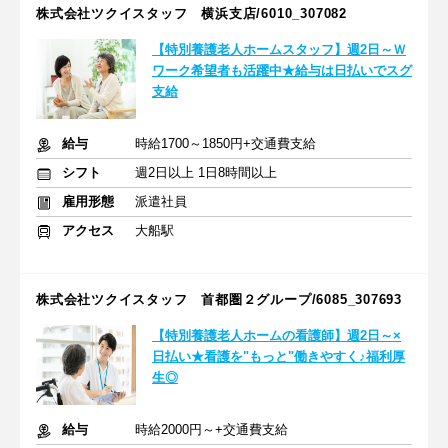
株式会社ツクイスタッフ 横浜支店/6010_307082
【特別養護老人ホームスタッフ】週2日～Ｗ
ワーク希望者も活躍中★給与は日払いでスグ
支給
給与
時給1700～1850円+交通費支給
シフト
週2日以上 1日8時間以上
雇用形態
派遣社員
アクセス
大船駅
株式会社ツクイスタッフ 首都圏２グループ/6085_307693
【特別養護老人ホームの看護師】週2日～×
日払い★看護を"もっと"働きやすく♪福利厚
生◎
給与
時給2000円～+交通費支給