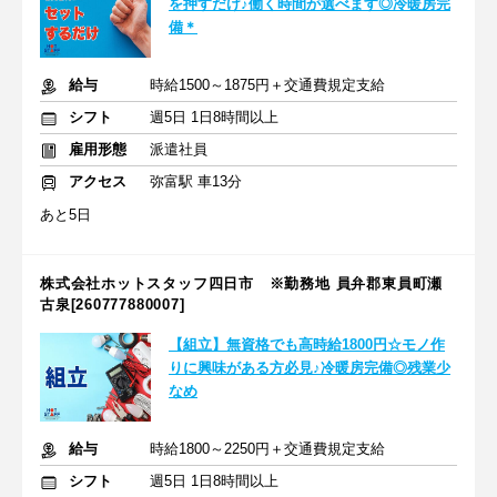
を押すだけ♪働く時間が選べます◎冷暖房完
備＊
給与
時給1500～1875円＋交通費規定支給
シフト
週5日 1日8時間以上
雇用形態
派遣社員
アクセス
弥富駅 車13分
あと5日
株式会社ホットスタッフ四日市 ※勤務地 員弁郡東員町瀬
古泉[260777880007]
【組立】無資格でも高時給1800円☆モノ作
りに興味がある方必見♪冷暖房完備◎残業少
なめ
給与
時給1800～2250円＋交通費規定支給
シフト
週5日 1日8時間以上