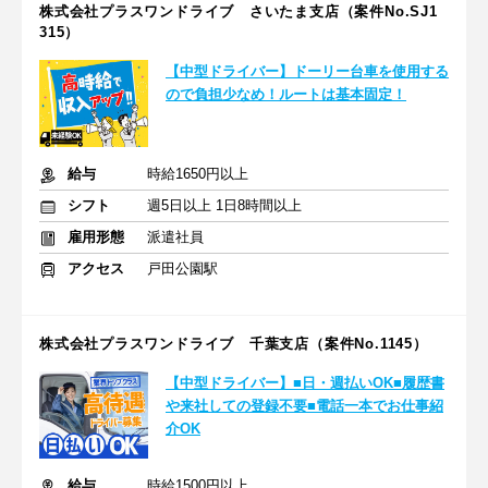
株式会社プラスワンドライブ さいたま支店（案件No.SJ1
315）
【中型ドライバー】ドーリー台車を使用する
ので負担少なめ！ルートは基本固定！
給与
時給1650円以上
シフト
週5日以上 1日8時間以上
雇用形態
派遣社員
アクセス
戸田公園駅
株式会社プラスワンドライブ 千葉支店（案件No.1145）
【中型ドライバー】■日・週払いOK■履歴書
や来社しての登録不要■電話一本でお仕事紹
介OK
給与
時給1500円以上