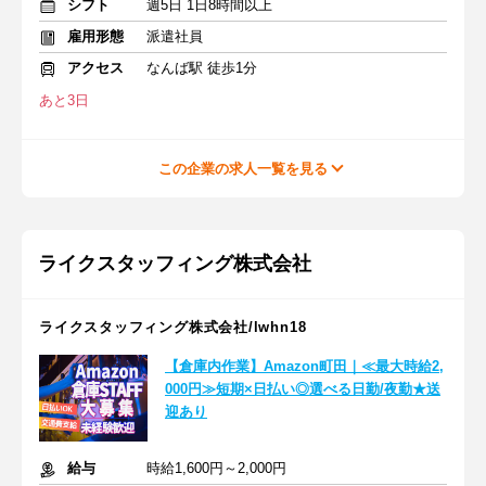
シフト
週5日 1日8時間以上
雇用形態
派遣社員
アクセス
なんば駅 徒歩1分
あと3日
この企業の求人一覧を見る
ライクスタッフィング株式会社
ライクスタッフィング株式会社/lwhn18
【倉庫内作業】Amazon町田｜≪最大時給2,
000円≫短期×日払い◎選べる日勤/夜勤★送
迎あり
給与
時給1,600円～2,000円