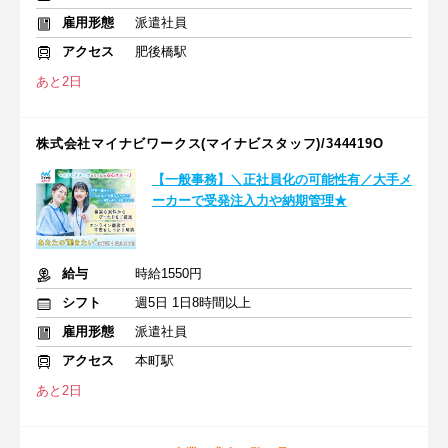
雇用形態
派遣社員
アクセス
肥後橋駅
あと2日
株式会社マイナビワークス(マイナビスタッフ)/344419O
【一般事務】＼正社員化の可能性有／大手メ
ーカーで受発注入力や納期管理★
給与
時給1550円
シフト
週5日 1日8時間以上
雇用形態
派遣社員
アクセス
本町駅
あと2日