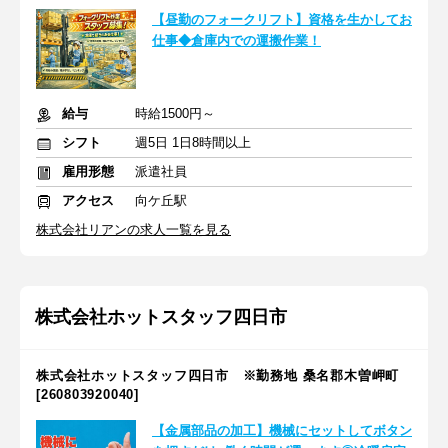
【昼勤のフォークリフト】資格を生かしてお
仕事◆倉庫内での運搬作業！
給与
時給1500円～
シフト
週5日 1日8時間以上
雇用形態
派遣社員
アクセス
向ケ丘駅
株式会社リアンの求人一覧を見る
株式会社ホットスタッフ四日市
株式会社ホットスタッフ四日市 ※勤務地 桑名郡木曽岬町
[260803920040]
【金属部品の加工】機械にセットしてボタン