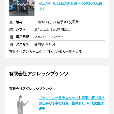
が活かせる♪日勤のみ＆週4～50代60代活躍
中！
給与
日給9200円～+諸手当+交通費
シフト
週4日以上 1日8時間以上
雇用形態
アルバイト・パート
アクセス
静岡駅 車12分
有限会社アンカーエクスプレスの求人一覧を見る
有限会社アグレッシブケンツ
有限会社アグレッシブケンツ
【セレモニー司会スタッフ】言葉で寄り添う
お仕事◎丁寧な研修・指導あり♪40代女性活
躍中