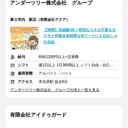
アンダーツリー株式会社 グループ
富士市内 新店（有限会社アクア）
【清掃】未経験OK！特別なスキル不要＆モ
クモク作業★短時間＆Wワークにも◎おしゃ
れ自由
給与
時給1200円以上+交通費
シフト
週1日以上 1日3時間以上 シフト自由・自己申告
雇用形態
アルバイト・パート
アクセス
本吉原駅 徒歩8分
アンダーツリー株式会社 グループの求人一覧を見る
有限会社アイドゥガード