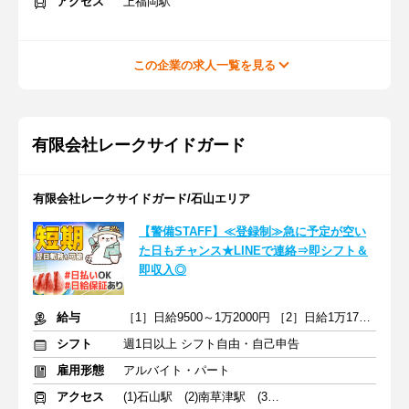
アクセス
上福岡駅
この企業の求人一覧を見る
有限会社レークサイドガード
有限会社レークサイドガード/石山エリア
【警備STAFF】≪登録制≫急に予定が空い
た日もチャンス★LINEで連絡⇒即シフト＆
即収入◎
給与
［1］日給9500～1万2000円 ［2］日給1万1750～1万4375円＋交通費
シフト
週1日以上 シフト自由・自己申告
雇用形態
アルバイト・パート
アクセス
(1)石山駅 (2)南草津駅 (3)草津駅