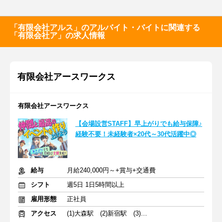
「有限会社アルス」のアルバイト・バイトに関連する
「有限会社ア」の求人情報
有限会社アースワークス
有限会社アースワークス
【会場設営STAFF】早上がりでも給与保障♪
経験不要！未経験者×20代～30代活躍中◎
給与
月給240,000円～+賞与+交通費
シフト
週5日 1日5時間以上
雇用形態
正社員
アクセス
(1)大森駅 (2)新宿駅 (3)東京駅