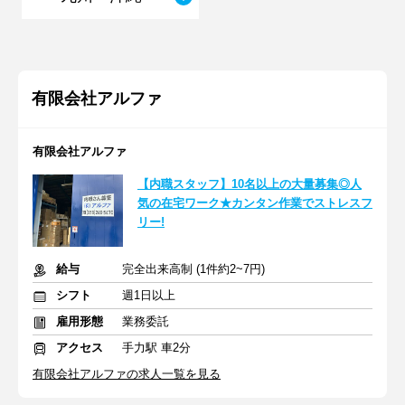
有限会社アルファ
有限会社アルファ
【内職スタッフ】10名以上の大量募集◎人
気の在宅ワーク★カンタン作業でストレスフ
リー!
給与
完全出来高制 (1件約2~7円)
シフト
週1日以上
雇用形態
業務委託
アクセス
手力駅 車2分
有限会社アルファの求人一覧を見る