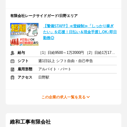
有限会社レークサイドガード/日野エリア
【警備STAFF】≪登録制≫「しっかり稼ぎ
たい」を応援！日払い＆現金手渡しOK♪即日
勤務◎
給与
［1］日給9500～1万2000円 ［2］日給1万1750～1万4375円＋交通費
シフト
週1日以上 シフト自由・自己申告
雇用形態
アルバイト・パート
アクセス
日野駅
この企業の求人一覧を見る
維和工事有限会社