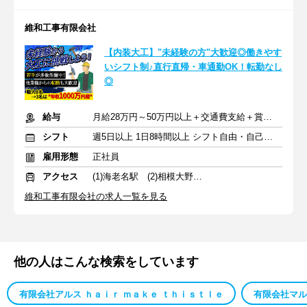
維和工事有限会社
【内装大工】"未経験の方"大歓迎◎働きやす
いシフト制♪直行直帰・車通勤OK！転勤なし
◎
給与
月給28万円～50万円以上＋交通費支給＋賞与年2回（7月・12月）
シフト
週5日以上 1日8時間以上 シフト自由・自己申告
雇用形態
正社員
アクセス
(1)海老名駅 (2)相模大野駅 (3)大和駅
維和工事有限会社の求人一覧を見る
他の人はこんな検索をしています
有限会社アルス ｈａｉｒ ｍａｋｅ ｔｈｉｓｔｌｅ
有限会社マル