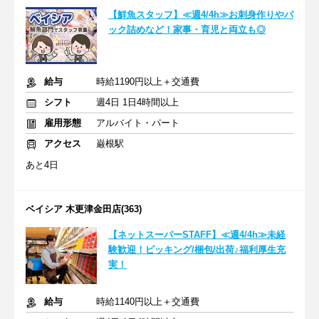
【鮮魚スタッフ】≪週4/4h≫お刺身作りやパ
ック詰めなど！家事・育児と両立も◎
給与
時給1190円以上＋交通費
シフト
週4日 1日4時間以上
雇用形態
アルバイト・パート
アクセス
巌根駅
あと4日
ベイシア 木更津金田店(363)
【ネットスーパーSTAFF】≪週4/4h≫未経
験歓迎！ピッキング/梱包/出荷♪福利厚生充
実！
給与
時給1140円以上＋交通費