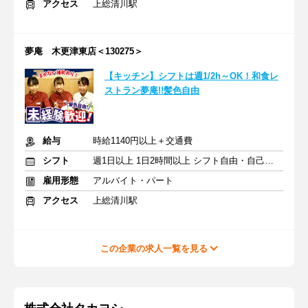
アクセス
上総清川駅
夢庵 木更津東店＜130275＞
【キッチン】シフトは週1/2h～OK！和食レ
ストラン夢庵!!髪色自由
給与
時給1140円以上＋交通費
シフト
週1日以上 1日2時間以上 シフト自由・自己申告
雇用形態
アルバイト・パート
アクセス
上総清川駅
この企業の求人一覧を見る