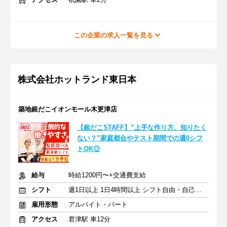
この企業の求人一覧を見る
株式会社ホットランド東日本
築地銀だこイオンモール木更津店
【銀だこSTAFF】”上手な作り方、知りたく
ない？”家庭都合やテスト期間での週0シフ
トOK◎
給与
時給1200円〜+交通費支給
シフト
週1日以上 1日4時間以上 シフト自由・自己申告
雇用形態
アルバイト・パート
アクセス
君津駅 車12分