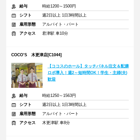
給与
時給1200～1500円
シフト
週2日以上 1日3時間以上
雇用形態
アルバイト・パート
アクセス
君津駅 車10分
COCO’S 木更津店[C1044]
【ココスのホール】タッチパネル注文＆配膳
ロボ導入！週2～短時間OK！学生・主婦(夫)
歓迎
給与
時給1250～1563円
シフト
週2日以上 1日3時間以上
雇用形態
アルバイト・パート
アクセス
木更津駅 車8分