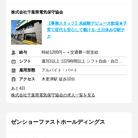
株式会社千葉県電気保守協会
【事務スタッフ】未経験デビュー大歓迎★子
育て世代も安心して働ける♪土日休み◎駅チ
カ
給与
時給1200円～＋交通費一部支給
シフト
週3日以上 1日5時間以上 シフト自由・自己申告
雇用形態
アルバイト・パート
アクセス
木更津駅 徒歩10分
あと4日
株式会社千葉県電気保守協会の求人一覧を見る
ゼンショーファストホールディングス