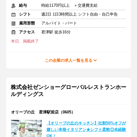
給与
時給1170円以上 ＋交通費支給
シフト
週2日 1日3時間以上 シフト自由・自己申告
雇用形態
アルバイト・パート
アクセス
君津駅 徒歩16分
本日、掲載終了
この企業の求人一覧を見る
株式会社ゼンショーグローバルレストランホー
ルディングス
オリーブの丘 君津駅前店（0605）
【オリーブの丘のキッチン】社割50%オフが
嬉しい本格イタリアン★シフト柔軟◎未経験
OK！