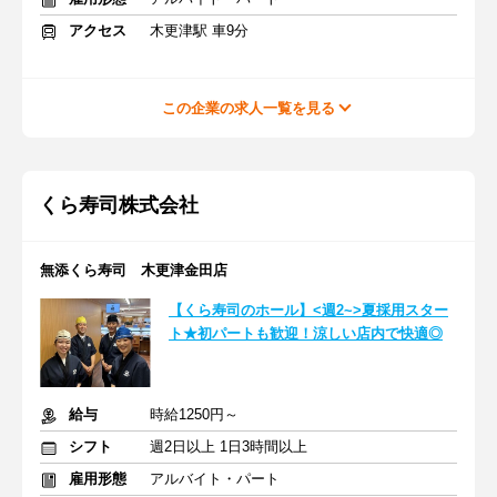
アクセス
木更津駅 車9分
この企業の求人一覧を見る
くら寿司株式会社
無添くら寿司 木更津金田店
【くら寿司のホール】<週2~>夏採用スター
ト★初パートも歓迎！涼しい店内で快適◎
給与
時給1250円～
シフト
週2日以上 1日3時間以上
雇用形態
アルバイト・パート