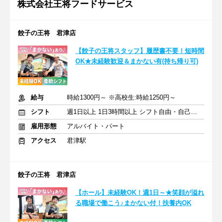
株式会社王将フードサービス
餃子の王将 君津店
【餃子の王将スタッフ】履歴書不要！短時間
OK★未経験歓迎＆まかない有(持ち帰り可)
給与
時給1300円～ ※高校生:時給1250円～
シフト
週1日以上 1日3時間以上 シフト自由・自己申告
雇用形態
アルバイト・パート
アクセス
君津駅
餃子の王将 君津店
【ホール】未経験OK！週1日～★笑顔が溢れ
る職場で働こう♪まかない付！扶養内OK