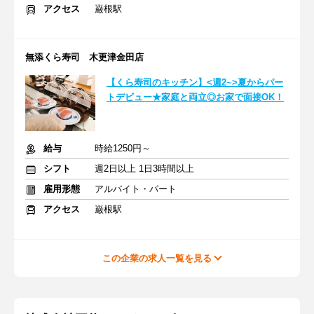
アクセス
巌根駅
無添くら寿司 木更津金田店
【くら寿司のキッチン】<週2~>夏からパー
トデビュー★家庭と両立◎お家で面接OK！
給与
時給1250円～
シフト
週2日以上 1日3時間以上
雇用形態
アルバイト・パート
アクセス
巌根駅
この企業の求人一覧を見る