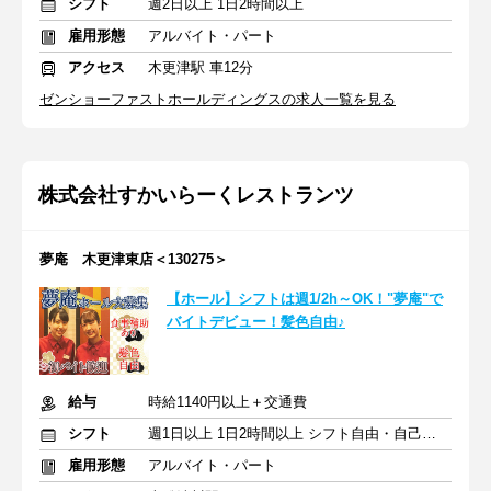
シフト
週2日以上 1日2時間以上
雇用形態
アルバイト・パート
アクセス
木更津駅 車12分
ゼンショーファストホールディングスの求人一覧を見る
株式会社すかいらーくレストランツ
夢庵 木更津東店＜130275＞
【ホール】シフトは週1/2h～OK！"夢庵"で
バイトデビュー！髪色自由♪
給与
時給1140円以上＋交通費
シフト
週1日以上 1日2時間以上 シフト自由・自己申告
雇用形態
アルバイト・パート