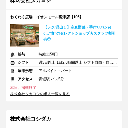
株式会社タカヨシ
わくわく広場 イオンモール富津店【105】
【レジ/品出し】産直野菜・手作りパンet
c…"食"のセレクトショップ★スタッフ割引
有◎
給与
時給1150円
シフト
週3日以上 1日2.5時間以上 シフト自由・自己申告
雇用形態
アルバイト・パート
アクセス
青堀駅 バス5分
本日、掲載終了
株式会社タカヨシの求人一覧を見る
株式会社コシダカ