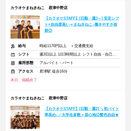
カラオケまねきねこ 君津中野店
【カラオケSTAFF】[日勤・週3～] 安定シフ
ト×自由度高い＝まねきねこ♪働きやすさ抜
群◎
給与
時給1170円以上 ＋交通費支給
シフト
週3日以上 1日3時間以上 シフト自由・自己申告
雇用形態
アルバイト・パート
アクセス
君津駅 徒歩16分
本日、掲載終了
カラオケまねきねこ 君津中野店
【カラオケSTAFF】[日勤・週2] ＼初バイト
率高め♪／大学生多数＝居心地◎髪色自由★