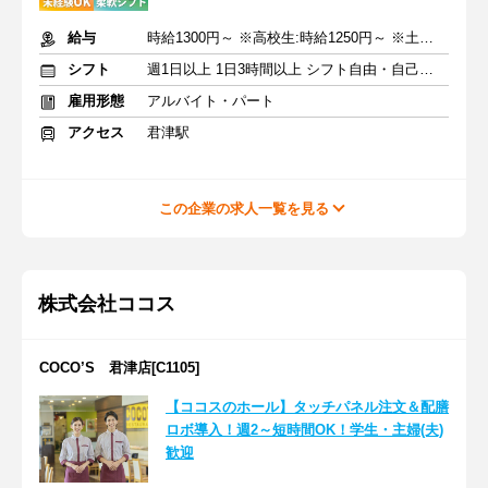
給与
時給1300円～ ※高校生:時給1250円～ ※土日祝+50円
シフト
週1日以上 1日3時間以上 シフト自由・自己申告
雇用形態
アルバイト・パート
アクセス
君津駅
この企業の求人一覧を見る
株式会社ココス
COCO’S 君津店[C1105]
【ココスのホール】タッチパネル注文＆配膳
ロボ導入！週2～短時間OK！学生・主婦(夫)
歓迎