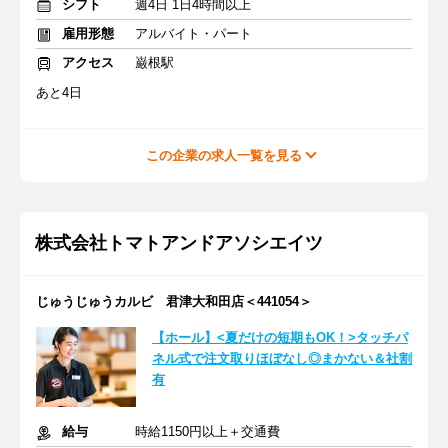
シフト
週4日 1日4時間以上
雇用形態
アルバイト・パート
アクセス
巌根駅
あと4日
この企業の求人一覧を見る
株式会社トマトアンドアソシエイツ
じゅうじゅうカルビ 君津大和田店＜441054＞
【ホール】<夏だけの短期もOK！>タッチパ
ネル式で注文取りほぼなし◎まかない＆社割
有
給与
時給1150円以上＋交通費