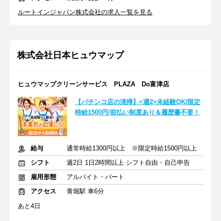
ルートインジャパン株式会社の求人一覧を見る
株式会社日本ヒュウマップ
ヒュウマップクリーンサービス PLAZA Do富津店
【パチンコ店の清掃】<週2>未経験OK/限定
時給1500円/前払い制度あり＆履歴書不要！
給与
通常時給1300円以上 ※限定時給1500円以上
シフト
週2日 1日2時間以上 シフト自由・自己申告
雇用形態
アルバイト・パート
アクセス
青堀駅 車6分
あと4日