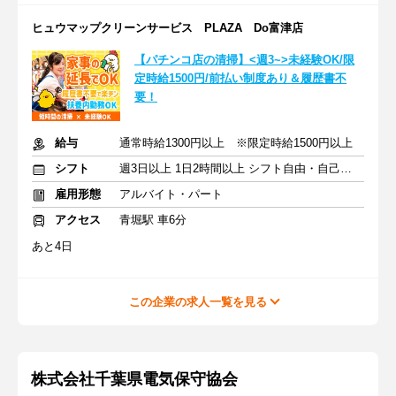
ヒュウマップクリーンサービス PLAZA Do富津店
【パチンコ店の清掃】<週3~>未経験OK/限
定時給1500円/前払い制度あり＆履歴書不
要！
給与
通常時給1300円以上 ※限定時給1500円以上
シフト
週3日以上 1日2時間以上 シフト自由・自己申告
雇用形態
アルバイト・パート
アクセス
青堀駅 車6分
あと4日
この企業の求人一覧を見る
株式会社千葉県電気保守協会