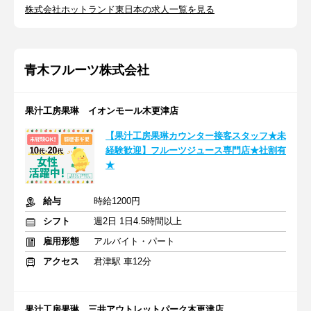
株式会社ホットランド東日本の求人一覧を見る
青木フルーツ株式会社
果汁工房果琳 イオンモール木更津店
【果汁工房果琳カウンター接客スタッフ★未
経験歓迎】フルーツジュース専門店★社割有
★
給与
時給1200円
シフト
週2日 1日4.5時間以上
雇用形態
アルバイト・パート
アクセス
君津駅 車12分
果汁工房果琳 三井アウトレットパーク木更津店