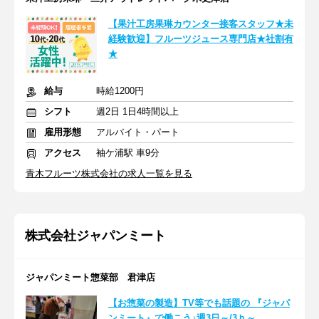
【果汁工房果琳カウンター接客スタッフ★未
経験歓迎】フルーツジュース専門店★社割有
★
給与
時給1200円
シフト
週2日 1日4時間以上
雇用形態
アルバイト・パート
アクセス
袖ケ浦駅 車9分
青木フルーツ株式会社の求人一覧を見る
株式会社ジャパンミート
ジャパンミート惣菜部 君津店
【お惣菜の製造】TV等でも話題の 『ジャパ
ンミート』で働こう♪週3日～/3ｈ～