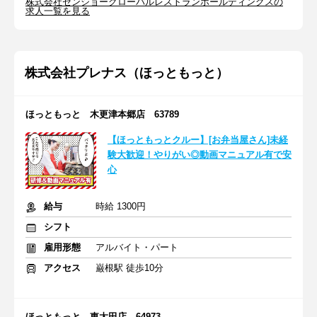
株式会社ゼンショーグローバルレストランホールディングスの
求人一覧を見る
株式会社プレナス（ほっともっと）
ほっともっと 木更津本郷店 63789
【ほっともっとクルー】[お弁当屋さん]未経
験大歓迎！やりがい◎動画マニュアル有で安
心
給与
時給 1300円
シフト
雇用形態
アルバイト・パート
アクセス
巌根駅 徒歩10分
ほっともっと 東太田店 64973