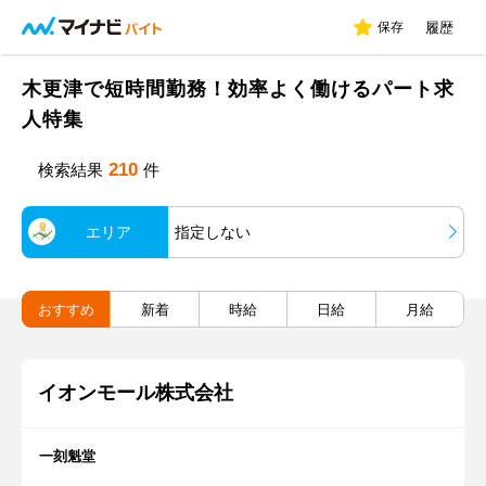
保存
履歴
木更津で短時間勤務！効率よく働けるパート求
人特集
210
検索結果
件
エリア
指定しない
おすすめ
新着
時給
日給
月給
イオンモール株式会社
一刻魁堂