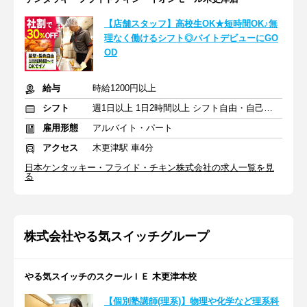
【店舗スタッフ】高校生OK★短時間OK♪無
理なく働けるシフト◎バイトデビューにGO
OD
給与
時給1200円以上
シフト
週1日以上 1日2時間以上 シフト自由・自己申告
雇用形態
アルバイト・パート
アクセス
木更津駅 車4分
日本ケンタッキー・フライド・チキン株式会社の求人一覧を見
る
株式会社やる気スイッチグループ
やる気スイッチのスクールＩＥ 木更津本校
【個別塾講師(理系)】物理や化学など理系科