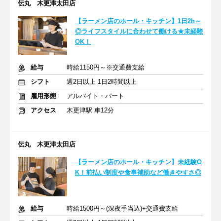
伝丸 木更津太田店
【ラーメン店のホール・キッチン】1日2h～
◎ライフスタイルに合わせて働ける★未経験
OK！
給与
時給1150円～※交通費支給
シフト
週2日以上 1日2時間以上
雇用形態
アルバイト・パート
アクセス
木更津駅 車12分
伝丸 木更津太田店
【ラーメン店のホール・キッチン】未経験O
K！前払い制度や食事補助など働きやすさ◎
給与
時給1500円～(深夜手当込)+交通費支給