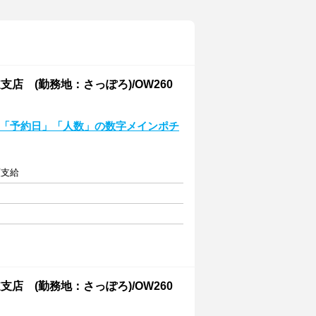
 (勤務地：さっぽろ)/OW260
*「予約日」「人数」の数字メインポチ
額支給
 (勤務地：さっぽろ)/OW260