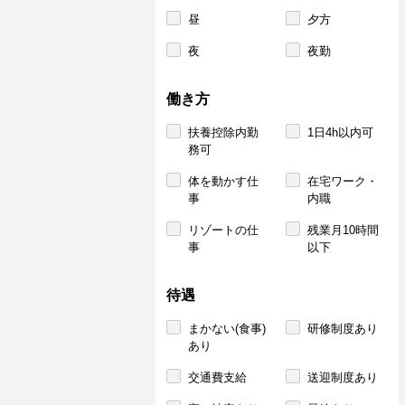
昼
夕方
夜
夜勤
働き方
扶養控除内勤
1日4h以内可
務可
体を動かす仕
在宅ワーク・
事
内職
リゾートの仕
残業月10時間
事
以下
待遇
まかない(食事)
研修制度あり
あり
交通費支給
送迎制度あり