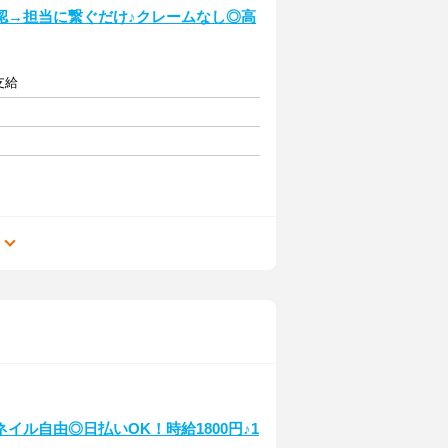
認→担当に繋ぐだけ♪クレームなし◎高
支給
る
ル自由◎日払いOK！時給1800円♪1