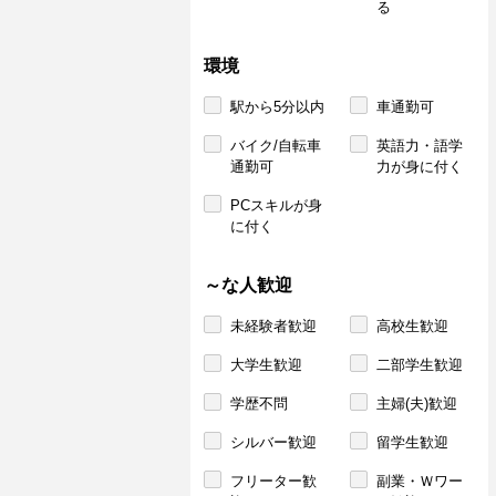
る
環境
駅から5分以内
車通勤可
バイク/自転車
英語力・語学
通勤可
力が身に付く
PCスキルが身
に付く
～な人歓迎
未経験者歓迎
高校生歓迎
大学生歓迎
二部学生歓迎
学歴不問
主婦(夫)歓迎
シルバー歓迎
留学生歓迎
フリーター歓
副業・Ｗワー