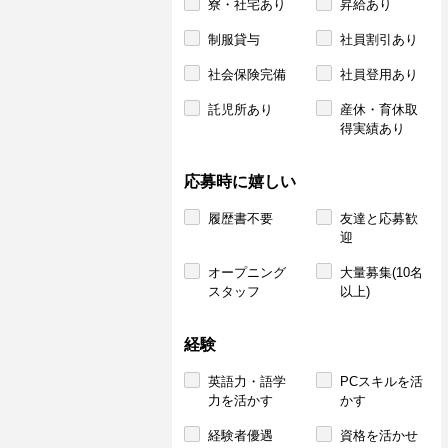
寮・社宅あり
昇給あり
制服貸与
社員割引あり
社会保険完備
社員登用あり
託児所あり
産休・育休取
得実績あり
応募時に嬉しい
履歴書不要
友達と応募歓
迎
オープニング
大量募集(10名
スタッフ
以上)
経験
英語力・語学
PCスキルを活
力を活かす
かす
経験者優遇
資格を活かせ