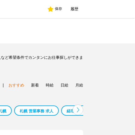
履歴
保存
人など希望条件でカンタンにお仕事探しができま
|
おすすめ
新着
時給
日給
月給
札幌
札幌 営業事務 求人
経理事務 求人 札幌
税理士事務所