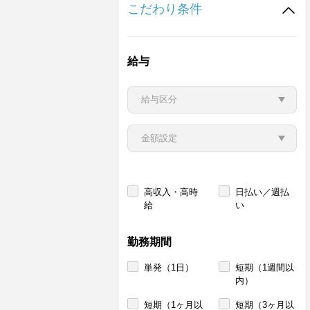
こだわり条件
給与
高収入・高時
日払い／週払
給
い
勤務期間
単発（1日）
短期（1週間以
内）
短期（1ヶ月以
短期（3ヶ月以