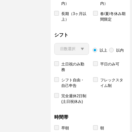
内）
内）
長期（3ヶ月以
春/夏/冬休み期
上）
間限定
シフト
以上
以内
土日祝のみ勤
平日のみ可
務
シフト自由・
フレックスタ
自己申告
イム制
完全週休2日制
(土日祝休み)
時間帯
早朝
朝