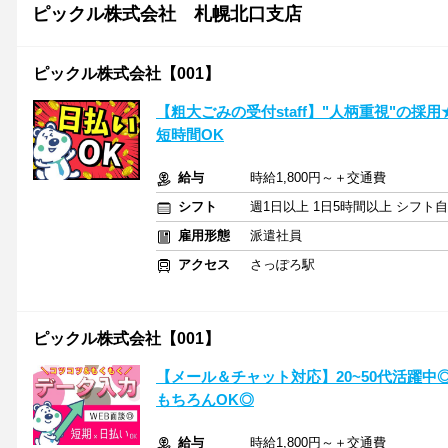
ピックル株式会社 札幌北口支店
ピックル株式会社【001】
【粗大ごみの受付staff】"人柄重視"の採
短時間OK
給与
時給1,800円～＋交通費
シフト
週1日以上 1日5時間以上 シフト
雇用形態
派遣社員
アクセス
さっぽろ駅
ピックル株式会社【001】
【メール＆チャット対応】20~50代活躍
もちろんOK◎
給与
時給1,800円～＋交通費