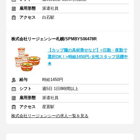
雇用形態
派遣社員
アクセス
白石駅
株式会社リージェンシー札幌/SPMBYS06478R
【カップ麺の具材乗せなど】<日勤・夜勤で
選択OK！>時給1450円♪女性スタッフ活躍中
★
給与
時給1450円
シフト
週5日 1日8時間以上
雇用形態
派遣社員
アクセス
星置駅
株式会社リージェンシーの求人一覧を見る