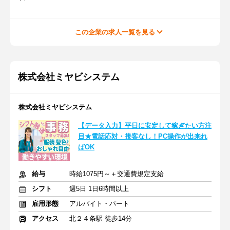
この企業の求人一覧を見る
株式会社ミヤビシステム
株式会社ミヤビシステム
【データ入力】平日に安定して稼ぎたい方注
目★電話応対・接客なし！PC操作が出来れ
ばOK
給与
時給1075円～＋交通費規定支給
シフト
週5日 1日6時間以上
雇用形態
アルバイト・パート
アクセス
北２４条駅 徒歩14分