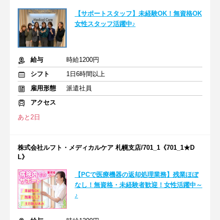
【サポートスタッフ】未経験OK！無資格OK
女性スタッフ活躍中♪
給与
時給1200円
シフト
1日6時間以上
雇用形態
派遣社員
アクセス
あと2日
株式会社ルフト・メディカルケア 札幌支店/701_1《701_1★D
L》
【PCで医療機器の返却処理業務】残業ほぼ
なし！無資格・未経験者歓迎！女性活躍中～
♪