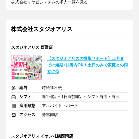
株式会社ミヤビシステムの求人一覧を見る
株式会社スタジオアリス
スタジオアリス 西野店
【スタジオアリスの撮影サポート】11月ま
での短期♪扶養内OK！土日のみで家庭との両
立に◎
給与
時給1080円
シフト
週1日以上 1日4時間以上 シフト自由・自己申告
雇用形態
アルバイト・パート
アクセス
発寒南駅
スタジオアリス イオン札幌西岡店