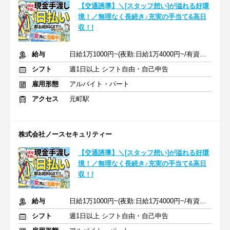
【交通誘導】＼[スタッフ想い]が溢れる好環
境！／無理なく長続き♪充実の手当て&高日
収！!
給与
日給1万1000円~(夜勤:日給1万4000円~/有資格+400円 以上)+各手当
シフト
週1日以上 シフト自由・自己申告
雇用形態
アルバイト・パート
アクセス
元町駅
株式会社ノースセキュリティー
【交通誘導】＼[スタッフ想い]が溢れる好環
境！／無理なく長続き♪充実の手当て&高日
収！!
給与
日給1万1000円~(夜勤:日給1万4000円~/有資格+400円 以上)+各手当
シフト
週1日以上 シフト自由・自己申告