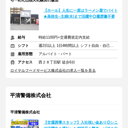
らーめん山頭火札幌宮の森店
【ホール】人生に一度はラーメン屋でバイト
★高校生~主婦(夫)まで活躍中◎履歴書不要
給与
時給1100円+交通費規定内支給
シフト
週2日以上 1日4時間以上 シフト自由・自己申告
雇用形態
アルバイト・パート
アクセス
西２８丁目駅 徒歩6分
ロイヤルフードサービス株式会社の求人一覧を見る
平清警備株式会社
平清警備株式会社
【交通誘導スタッフ】入社祝い金あり◎シニ