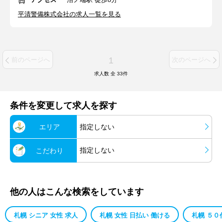
平清警備株式会社の求人一覧を見る
1
前のページへ
次のページへ
求人数 全
33
件
条件を変更して求人を探す
エリア
指定しない
指定しない
こだわり
他の人はこんな検索をしています
札幌 シニア 女性 求人
札幌 女性 日払い 働ける
札幌 ５０