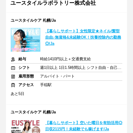
ユースタイルラボラトリー株式会社
ユースタイルケア 札幌/Ja
【暮らしサポート】女性限定★ネイル/髪型
自由♪無資格&未経験OK！扶養控除内の勤務
◎/Ja
給与
時給1410円以上＋交通費支給
シフト
週1日以上 1日1.5時間以上 シフト自由・自己申告
雇用形態
アルバイト・パート
アクセス
手稲駅
あと5日
ユースタイルケア 札幌/Ja
【暮らしサポート】空いた曜日を有効活用◎
日収2115円！未経験でも稼げます/Ja