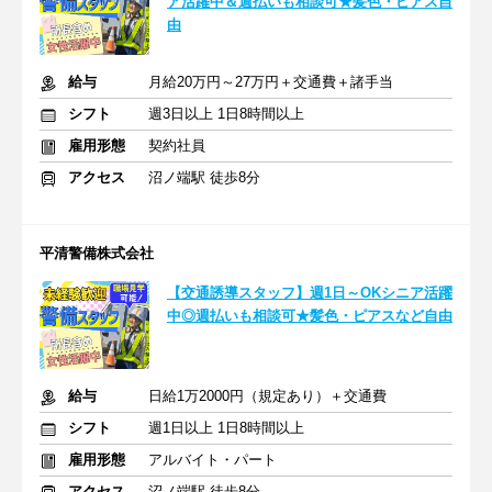
ア活躍中＆週払いも相談可★髪色・ピアス自
由
給与
月給20万円～27万円＋交通費＋諸手当
シフト
週3日以上 1日8時間以上
雇用形態
契約社員
アクセス
沼ノ端駅 徒歩8分
平清警備株式会社
【交通誘導スタッフ】週1日～OKシニア活躍
中◎週払いも相談可★髪色・ピアスなど自由
給与
日給1万2000円（規定あり）＋交通費
シフト
週1日以上 1日8時間以上
雇用形態
アルバイト・パート
アクセス
沼ノ端駅 徒歩8分