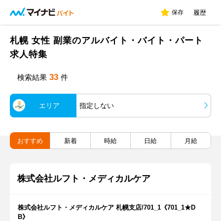
保存
履歴
札幌 女性 副業のアルバイト・バイト・パート
求人特集
33
検索結果
件
エリア
指定しない
おすすめ
新着
時給
日給
月給
株式会社ルフト・メディカルケア
株式会社ルフト・メディカルケア 札幌支店/701_1《701_1★D
B》