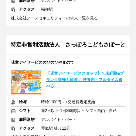
雇用形態
アルバイト・パート
アクセス
福住駅
株式会社ノースセキュリティーの求人一覧を見る
特定非営利活動法人 さっぽろこどもさぽーと
児童デイサービスのびのびやまのて
【児童デイサービススタッフ】＼未経験&ブ
ランク復帰も歓迎／ 扶養内・フルタイム選
べる♪
給与
時給1100円～+交通費規定支給
シフト
週2日以上 1日3時間以上 シフト自由・自己申告
雇用形態
アルバイト・パート
アクセス
琴似駅 徒歩12分