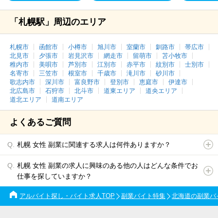
「札幌駅」周辺のエリア
札幌市
函館市
小樽市
旭川市
室蘭市
釧路市
帯広市
北見市
夕張市
岩見沢市
網走市
留萌市
苫小牧市
稚内市
美唄市
芦別市
江別市
赤平市
紋別市
士別市
名寄市
三笠市
根室市
千歳市
滝川市
砂川市
歌志内市
深川市
富良野市
登別市
恵庭市
伊達市
北広島市
石狩市
北斗市
道東エリア
道央エリア
道北エリア
道南エリア
よくあるご質問
札幌 女性 副業に関連する求人は何件ありますか？
札幌 女性 副業の求人に興味のある他の人はどんな条件でお
仕事を探していますか？
アルバイト探し・バイト求人TOP
副業バイト特集
北海道の副業バ