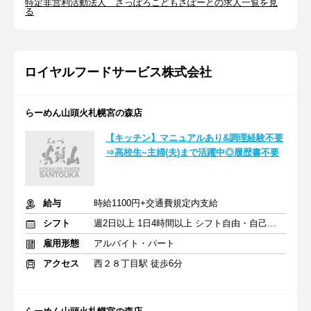
特定非営利活動法人 さっぽろこどもさぽーとの求人一覧を見
る
ロイヤルフードサービス株式会社
らーめん山頭火札幌宮の森店
【キッチン】マニュアルあり&調理経験不要
⇒高校生~主婦(夫)まで活躍中◎履歴書不要
給与
時給1100円+交通費規定内支給
シフト
週2日以上 1日4時間以上 シフト自由・自己申告
雇用形態
アルバイト・パート
アクセス
西２８丁目駅 徒歩6分