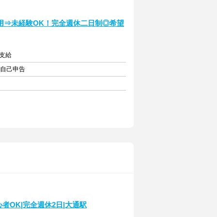
用⇒未経験OK！完全週休二日制◎希望
支給
・自己申告
者OK|完全週休2日|大通駅