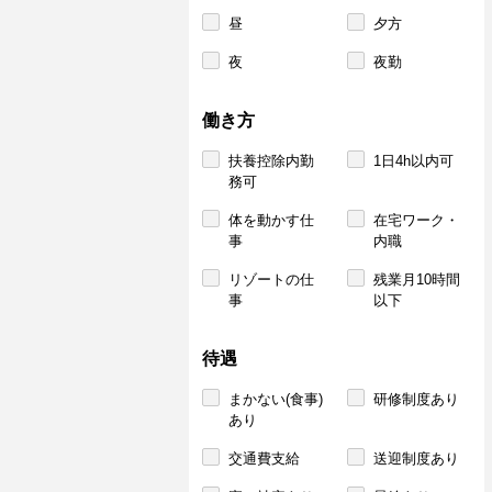
昼
夕方
夜
夜勤
働き方
扶養控除内勤
1日4h以内可
務可
体を動かす仕
在宅ワーク・
事
内職
リゾートの仕
残業月10時間
事
以下
待遇
まかない(食事)
研修制度あり
あり
交通費支給
送迎制度あり