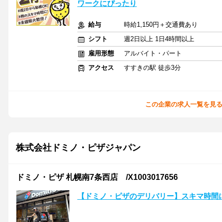
ワークにぴったり
給与
時給1,150円＋交通費あり
シフト
週2日以上 1日4時間以上
雇用形態
アルバイト・パート
アクセス
すすきの駅 徒歩3分
この企業の求人一覧を見
株式会社ドミノ・ピザジャパン
ドミノ・ピザ 札幌南7条西店 /X1003017656
【ドミノ・ピザのデリバリー】スキマ時間