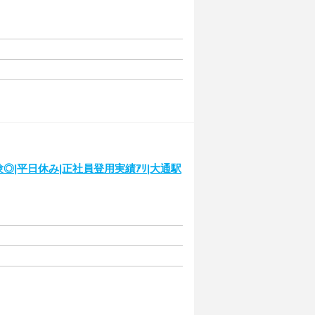
◎|平日休み|正社員登用実績ｱﾘ|大通駅