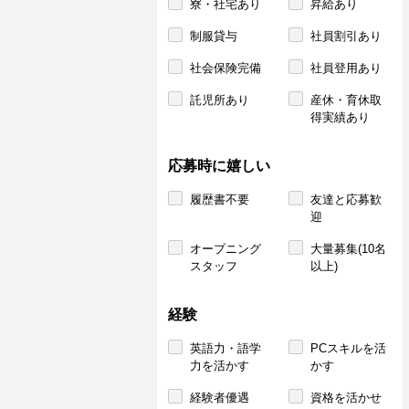
寮・社宅あり
昇給あり
制服貸与
社員割引あり
社会保険完備
社員登用あり
託児所あり
産休・育休取
得実績あり
応募時に嬉しい
履歴書不要
友達と応募歓
迎
オープニング
大量募集(10名
スタッフ
以上)
経験
英語力・語学
PCスキルを活
力を活かす
かす
経験者優遇
資格を活かせ