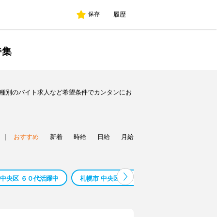
履歴
保存
特集
職種別のバイト求人など希望条件でカンタンにお
|
おすすめ
新着
時給
日給
月給
 中央区 ６０代活躍中
札幌市 中央区 ５０代活躍中
札幌市 中央