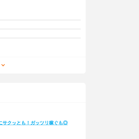
る
にサクッとも！ガッツリ稼ぐも◎