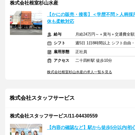
株式会社根室杉山水産
【かにの販売・接客】＜学歴不問＞人柄採
休も柔軟対応
給与
月給24万円～＋賞与＋交通費全額
シフト
週5日 1日8時間以上 シフト自由
雇用形態
正社員
アクセス
二十四軒駅 徒歩10分
株式会社根室杉山水産の求人一覧を見る
株式会社スタッフサービス
株式会社スタッフサービス/11-04430559
【内容の確認など】駅から徒歩5分以内|初心