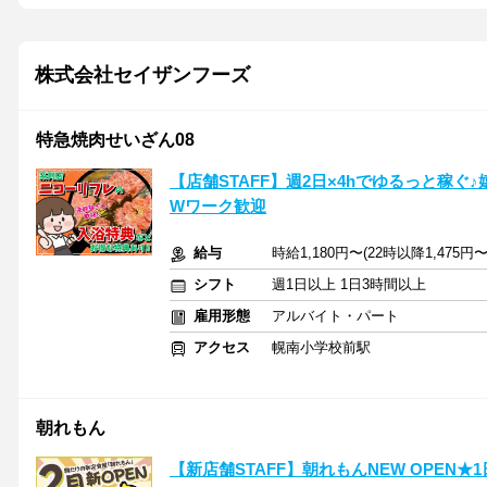
株式会社セイザンフーズ
特急焼肉せいざん08
【店舗STAFF】週2日×4hでゆるっと稼
Wワーク歓迎
給与
時給1,180円〜(22時以降1,475
シフト
週1日以上 1日3時間以上
雇用形態
アルバイト・パート
アクセス
幌南小学校前駅
朝れもん
【新店舗STAFF】朝れもんNEW OPEN★1