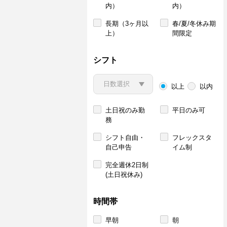
内）
内）
長期（3ヶ月以
春/夏/冬休み期
上）
間限定
シフト
以上
以内
土日祝のみ勤
平日のみ可
務
シフト自由・
フレックスタ
自己申告
イム制
完全週休2日制
(土日祝休み)
時間帯
早朝
朝