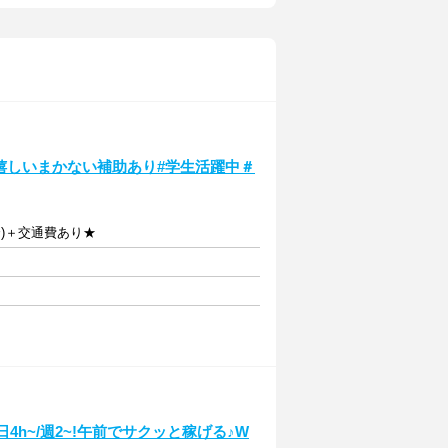
ぐ♪嬉しいまかない補助あり#学生活躍中＃
円〜)＋交通費あり★
日4h~/週2~!午前でサクッと稼げる♪W