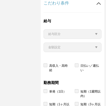
こだわり条件
給与
高収入・高時
日払い／週払
給
い
勤務期間
単発（1日）
短期（1週間以
内）
短期（1ヶ月以
短期（3ヶ月以