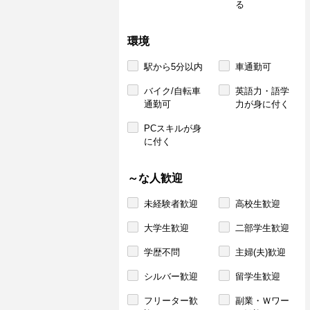
る
環境
駅から5分以内
車通勤可
バイク/自転車
英語力・語学
通勤可
力が身に付く
PCスキルが身
に付く
～な人歓迎
未経験者歓迎
高校生歓迎
大学生歓迎
二部学生歓迎
学歴不問
主婦(夫)歓迎
シルバー歓迎
留学生歓迎
フリーター歓
副業・Ｗワー