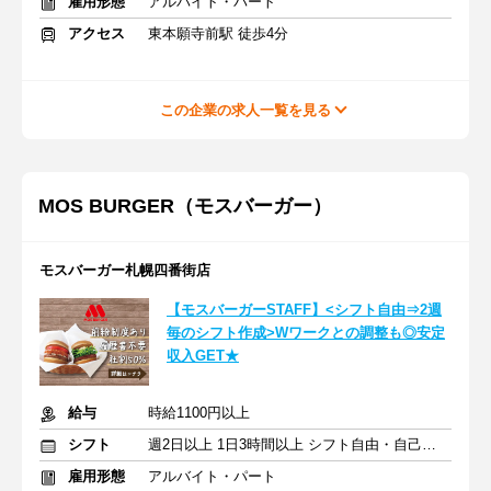
雇用形態
アルバイト・パート
アクセス
東本願寺前駅 徒歩4分
この企業の求人一覧を見る
MOS BURGER（モスバーガー）
モスバーガー札幌四番街店
【モスバーガーSTAFF】<シフト自由⇒2週
毎のシフト作成>Wワークとの調整も◎安定
収入GET★
給与
時給1100円以上
シフト
週2日以上 1日3時間以上 シフト自由・自己申告
雇用形態
アルバイト・パート