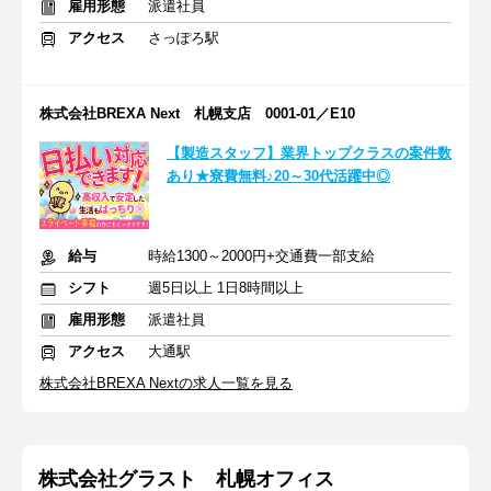
雇用形態
派遣社員
アクセス
さっぽろ駅
株式会社BREXA Next 札幌支店 0001-01／E10
【製造スタッフ】業界トップクラスの案件数
あり★寮費無料♪20～30代活躍中◎
給与
時給1300～2000円+交通費一部支給
シフト
週5日以上 1日8時間以上
雇用形態
派遣社員
アクセス
大通駅
株式会社BREXA Nextの求人一覧を見る
株式会社グラスト 札幌オフィス