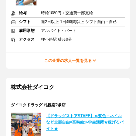
給与
時給1080円＋交通費一部支給
シフト
週2日以上 1日4時間以上 シフト自由・自己申告
雇用形態
アルバイト・パート
アクセス
狸小路駅 徒歩0分
この企業の求人一覧を見る
株式会社ダイコク
ダイコクドラッグ 札幌南2条店
【ドラッグストアSTAFF】≪髪色・ネイル
など全部自由×高時給≫学生活躍★稼げるバ
イト★