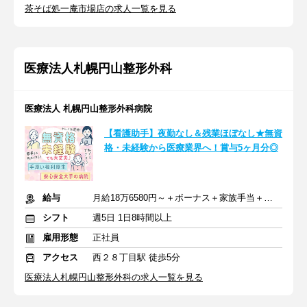
茶そば処一庵市場店の求人一覧を見る
医療法人札幌円山整形外科
医療法人 札幌円山整形外科病院
【看護助手】夜勤なし＆残業ほぼなし★無資
格・未経験から医療業界へ！賞与5ヶ月分◎
給与
月給18万6580円～＋ボーナス＋家族手当＋住宅手当＋交通費
シフト
週5日 1日8時間以上
雇用形態
正社員
アクセス
西２８丁目駅 徒歩5分
医療法人札幌円山整形外科の求人一覧を見る