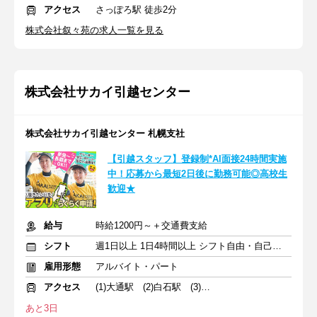
アクセス
さっぽろ駅 徒歩2分
株式会社叙々苑の求人一覧を見る
株式会社サカイ引越センター
株式会社サカイ引越センター 札幌支社
【引越スタッフ】登録制*AI面接24時間実施
中！応募から最短2日後に勤務可能◎高校生
歓迎★
給与
時給1200円～＋交通費支給
シフト
週1日以上 1日4時間以上 シフト自由・自己申告
雇用形態
アルバイト・パート
アクセス
(1)大通駅 (2)白石駅 (3)宮の沢駅
あと3日