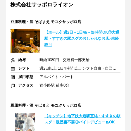
株式会社サッポロライオン
豆皿料理・酒 そばまえ モユクサッポロ店
【ホール】週2日～1日4h～短時間OK◎大通
駅・すすきの駅スグのおしゃれなお店♪未経
験可
給与
時給1080円＋交通費一部支給
シフト
週2日以上 1日4時間以上 シフト自由・自己申告
雇用形態
アルバイト・パート
アクセス
狸小路駅 徒歩0分
豆皿料理・酒 そばまえ モユクサッポロ店
【キッチン】地下鉄大通駅直結・すすきの駅
スグ！履歴書不要◎バイトデビューもOK