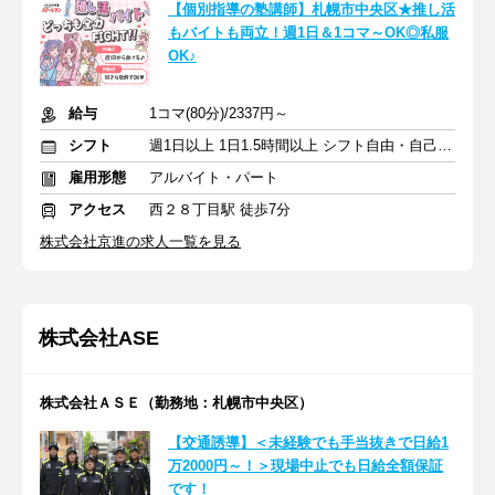
【個別指導の塾講師】札幌市中央区★推し活
もバイトも両立！週1日＆1コマ～OK◎私服
OK♪
給与
1コマ(80分)/2337円～
シフト
週1日以上 1日1.5時間以上 シフト自由・自己申告
雇用形態
アルバイト・パート
アクセス
西２８丁目駅 徒歩7分
株式会社京進の求人一覧を見る
株式会社ASE
株式会社ＡＳＥ（勤務地：札幌市中央区）
【交通誘導】＜未経験でも手当抜きで日給1
万2000円～！＞現場中止でも日給全額保証
です！