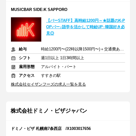
MUSICBAR SIDE:K SAPPORO
【バーSTAFF】高時給1200円～★話題のK-P
OPバー♪語学を活かして時給UP↑韓国好き必
見◎
給与
時給1200円〜(22時以降1500円〜)＋交通費あり★
シフト
週1日以上 1日3時間以上
雇用形態
アルバイト・パート
アクセス
すすきの駅
株式会社セイザンフーズの求人一覧を見る
株式会社ドミノ・ピザジャパン
ドミノ・ピザ 札幌南7条西店 /X1003017656