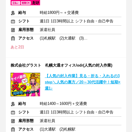
給与
時給1800円～＋交通費
シフト
週1日 1日3時間以上 シフト自由・自己申告
雇用形態
派遣社員
アクセス
(1)札幌駅 (2)大通駅 (3)さっぽろ駅
あと2日
株式会社グラスト 札幌大通オフィス/odr(人気の封入作業)
【人気の封入作業】見る・折る・入れるの3
step＼人気の裏方／20～30代活躍中！短期×
週1♪
給与
時給1400～1600円＋交通費
シフト
週1日 1日3時間以上 シフト自由・自己申告
雇用形態
派遣社員
アクセス
(1)大通駅 (2)札幌駅