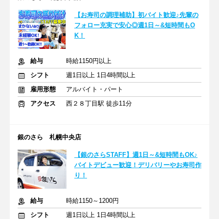
【お寿司の調理補助】初バイト歓迎♪先輩の
フォロー充実で安心◎週1日～&短時間もO
K！
給与
時給1150円以上
シフト
週1日以上 1日4時間以上
雇用形態
アルバイト・パート
アクセス
西２８丁目駅 徒歩11分
銀のさら 札幌中央店
【銀のさらSTAFF】週1日～&短時間もOK♪
バイトデビュー歓迎！デリバリーやお寿司作
り！
給与
時給1150～1200円
シフト
週1日以上 1日4時間以上