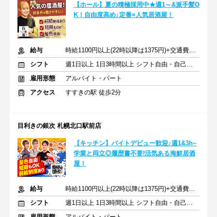
【ホール】夏の積極採用中★週1～&派手髪O
K！自由度高め♪定番×人気居酒屋！
給与
時給1100円以上(22時以降は1375円)+交通費規定内支給
シフト
週1日以上 1日3時間以上 シフト自由・自己申告
雇用形態
アルバイト・パート
アクセス
すすきの駅 徒歩2分
目利きの銀次 札幌北口駅前店
【キッチン】バイトデビュー歓迎♪週1&3h~
学業と両立◎履歴書不要!活気ある海鮮居酒
屋！
給与
時給1100円以上(22時以降は1375円)+交通費規定内支給
シフト
週1日以上 1日3時間以上 シフト自由・自己申告
雇用形態
アルバイト・パート