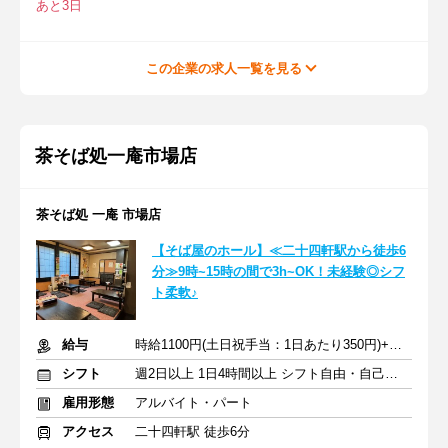
あと3日
この企業の求人一覧を見る
茶そば処一庵市場店
茶そば処 一庵 市場店
【そば屋のホール】≪二十四軒駅から徒歩6
分≫9時~15時の間で3h~OK！未経験◎シフ
ト柔軟♪
給与
時給1100円(土日祝手当：1日あたり350円)+交通費規定支給
シフト
週2日以上 1日4時間以上 シフト自由・自己申告
雇用形態
アルバイト・パート
アクセス
二十四軒駅 徒歩6分