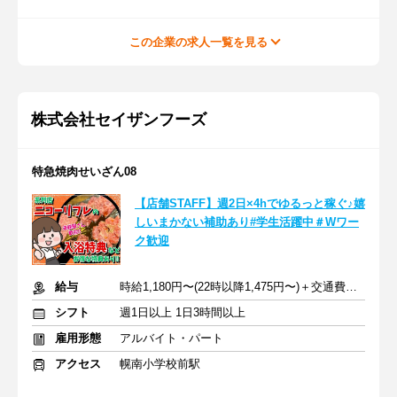
この企業の求人一覧を見る
株式会社セイザンフーズ
特急焼肉せいざん08
【店舗STAFF】週2日×4hでゆるっと稼ぐ♪嬉
しいまかない補助あり#学生活躍中＃Wワー
ク歓迎
給与
時給1,180円〜(22時以降1,475円〜)＋交通費あり★
シフト
週1日以上 1日3時間以上
雇用形態
アルバイト・パート
アクセス
幌南小学校前駅