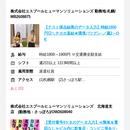
株式会社エスプールヒューマンソリューションズ 勤務地:札幌/
MB2608875
【テスト採点結果のデータ入力】時給1800
円◎＼チカホ直結★環境バツグン♪／週2～O
K
給与
時給1800～1900円 ※交通費全額支給
シフト
週2日以上 1日3時間以上
雇用形態
派遣社員
アクセス
(1)札幌駅 (2)さっぽろ駅 (3)大通駅
あと2日
株式会社エスプールヒューマンソリューションズ 北海道支
店 (勤務地：さっぽろ)/OW2608040
【受付番号4ケタのデータ入力】≪簡単＆電
話なし≫ビル内に飲食店・コンビニ等あり♪