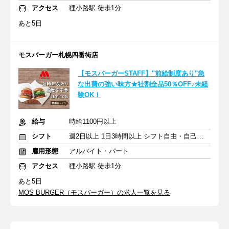
アクセス
狸小路駅 徒歩1分
あと5日
モスバーガー札幌四番街店
【モスバーガーSTAFF】"前給制度あり"急
な出費の強い味方★社割全品50％OFF♪未経
験OK！
給与
時給1100円以上
シフト
週2日以上 1日3時間以上 シフト自由・自己申告
雇用形態
アルバイト・パート
アクセス
狸小路駅 徒歩1分
あと5日
MOS BURGER（モスバーガー）の求人一覧を見る