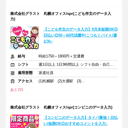
株式会社グラスト 札幌オフィス/spr(こども作文のデータ入
力)
【こども作文のデータ入力】9月末短期OK◎
日払い◎50～60代活躍中/こつもくバイト/週
1/3h~
給与
時給1750～1800円＋交通費
シフト
週1日以上 1日3時間以上 シフト自由・自己申告
雇用形態
派遣社員
アクセス
(1)札幌駅 (2)大通駅 (3)さっぽろ駅
あと2日
株式会社グラスト 札幌オフィス/spr(コンビニのデータ入力)
【コンビニのデータ入力】タイパ最強！日払
い/短期OK◎おすすめコメントを入力♪