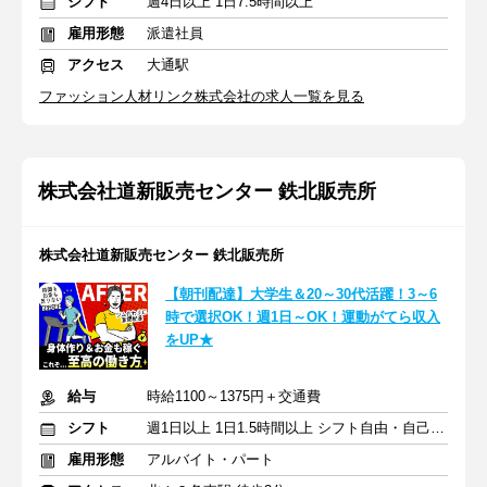
シフト
週4日以上 1日7.5時間以上
雇用形態
派遣社員
アクセス
大通駅
ファッション人材リンク株式会社の求人一覧を見る
株式会社道新販売センター 鉄北販売所
株式会社道新販売センター 鉄北販売所
【朝刊配達】大学生＆20～30代活躍！3～6
時で選択OK！週1日～OK！運動がてら収入
をUP★
給与
時給1100～1375円＋交通費
シフト
週1日以上 1日1.5時間以上 シフト自由・自己申告
雇用形態
アルバイト・パート