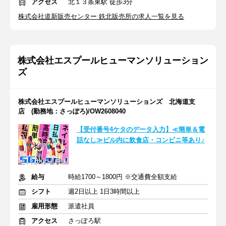
アクセス
北１３条東駅 徒歩3分
株式会社道新販売センター 鉄北販売所の求人一覧を見る
株式会社エスプールヒューマンソリューション
ズ
株式会社エスプールヒューマンソリューションズ 北海道支
店 (勤務地：さっぽろ)/OW2608040
【受付番号4ケタのデータ入力】≪簡単＆電
話なし≫ビル内に飲食店・コンビニ等あり♪
給与
時給1700～1800円 ※交通費全額支給
シフト
週2日以上 1日3時間以上
雇用形態
派遣社員
アクセス
さっぽろ駅