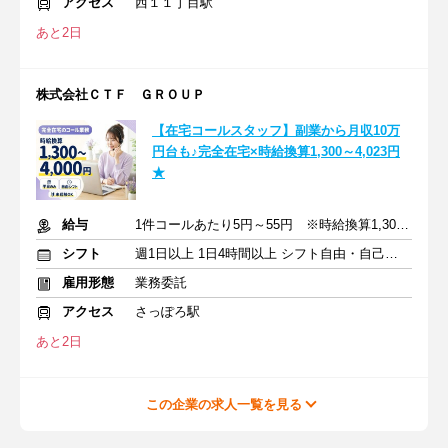
アクセス
西１１丁目駅
あと2日
株式会社ＣＴＦ ＧＲＯＵＰ
【在宅コールスタッフ】副業から月収10万
円台も♪完全在宅×時給換算1,300～4,023円
★
給与
1件コールあたり5円～55円 ※時給換算1,300円～4,000円
シフト
週1日以上 1日4時間以上 シフト自由・自己申告
雇用形態
業務委託
アクセス
さっぽろ駅
あと2日
この企業の求人一覧を見る