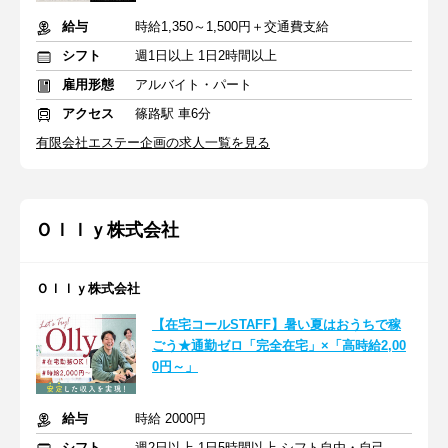
給与
時給1,350～1,500円＋交通費支給
シフト
週1日以上 1日2時間以上
雇用形態
アルバイト・パート
アクセス
篠路駅 車6分
有限会社エステー企画の求人一覧を見る
Ｏｌｌｙ株式会社
Ｏｌｌｙ株式会社
【在宅コールSTAFF】暑い夏はおうちで稼
ごう★通勤ゼロ「完全在宅」×「高時給2,00
0円～」
給与
時給 2000円
シフト
週2日以上 1日5時間以上 シフト自由・自己申告