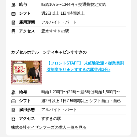
給与
時給1075〜1344円＋交通費規定支給
シフト
週2日以上 1日4時間以上
雇用形態
アルバイト・パート
アクセス
豊水すすきの駅
カプセルホテル シティキャビンすすきの
【フロントSTAFF】 未経験歓迎＜従業員割
引制度あり★＞すすきの駅徒歩3分♪
給与
時給1,200円〜(22時〜翌5時は時給1,500円〜)＋交通費規定支給
シフト
週2日以上 1日7.5時間以上 シフト自由・自己申告
雇用形態
アルバイト・パート
アクセス
すすきの駅
株式会社セイザンフーズの求人一覧を見る