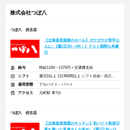
株式会社つぼ八
つぼ八 伏古店
【北海道居酒屋のホール】ガヤガヤが苦手な
人に♪《週2日3H～OK！》テスト期間も考慮
◎
給与
時給1100～1375円＋交通費支給
シフト
週2日以上 1日3時間以上 シフト自由・自己申告
雇用形態
アルバイト・パート
アクセス
元町駅 車7分
つぼ八 伏古店
【北海道居酒屋のキッチン】初バイト歓迎◎
落ち着いた常連さんが多め♪《週2日3H～O