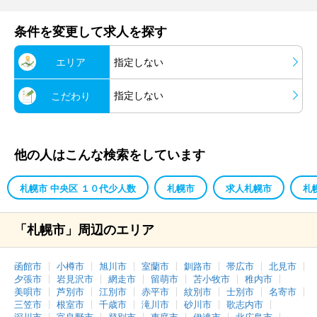
条件を変更して求人を探す
エリア
指定しない
指定しない
こだわり
他の人はこんな検索をしています
札幌市 中央区 １０代少人数
札幌市
求人札幌市
札
「札幌市」周辺のエリア
函館市
小樽市
旭川市
室蘭市
釧路市
帯広市
北見市
夕張市
岩見沢市
網走市
留萌市
苫小牧市
稚内市
美唄市
芦別市
江別市
赤平市
紋別市
士別市
名寄市
三笠市
根室市
千歳市
滝川市
砂川市
歌志内市