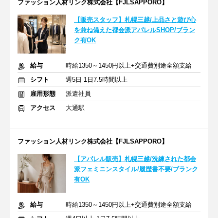
ファッション人材リンク株式会社【FJLSAPPORO】
【販売スタッフ】札幌三越/上品さと遊び心
を兼ね備えた都会派アパレルSHOP/ブラン
ク有OK
給与
時給1350～1450円以上+交通費別途全額支給
シフト
週5日 1日7.5時間以上
雇用形態
派遣社員
アクセス
大通駅
ファッション人材リンク株式会社【FJLSAPPORO】
【アパレル販売】札幌三越/洗練された都会
派フェミニンスタイル/履歴書不要/ブランク
有OK
給与
時給1350～1450円以上+交通費別途全額支給