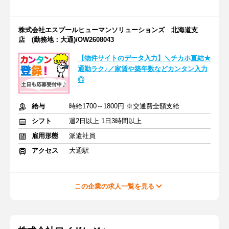
株式会社エスプールヒューマンソリューションズ 北海道支
店 (勤務地：大通)/OW2608043
【物件サイトのデータ入力】＼チカホ直結★
通勤ラク♪／家賃や築年数などカンタン入力
◎
給与
時給1700～1800円 ※交通費全額支給
シフト
週2日以上 1日3時間以上
雇用形態
派遣社員
アクセス
大通駅
この企業の求人一覧を見る