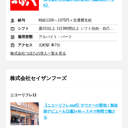
K》
給与
時給1100～1375円＋交通費支給
シフト
週2日以上 1日3時間以上 シフト自由・自己申告
雇用形態
アルバイト・パート
アクセス
元町駅 車7分
株式会社つぼ八の求人一覧を見る
株式会社セイザンフーズ
ニコーリフレ11
【ニコーリフレstaff】サウナーの聖地！熱波
師デビューも◎週2×4h～スキマ時間で働け
る