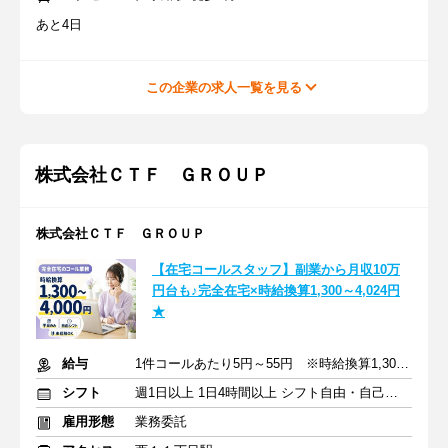
あと4日
この企業の求人一覧を見る
株式会社ＣＴＦ ＧＲＯＵＰ
株式会社ＣＴＦ ＧＲＯＵＰ
【在宅コールスタッフ】副業から月収10万
円台も♪完全在宅×時給換算1,300～4,024円
★
給与
1件コールあたり5円～55円 ※時給換算1,300円～4,000円
シフト
週1日以上 1日4時間以上 シフト自由・自己申告
雇用形態
業務委託