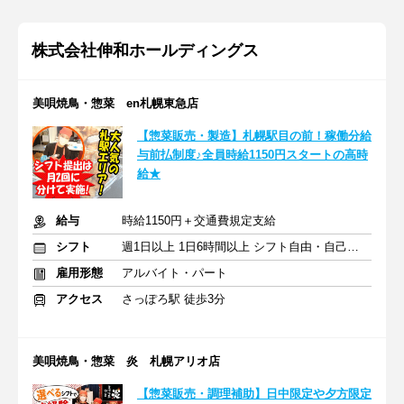
株式会社伸和ホールディングス
美唄焼鳥・惣菜 en札幌東急店
【惣菜販売・製造】札幌駅目の前！稼働分給
与前払制度♪全員時給1150円スタートの高時
給★
給与
時給1150円＋交通費規定支給
シフト
週1日以上 1日6時間以上 シフト自由・自己申告
雇用形態
アルバイト・パート
アクセス
さっぽろ駅 徒歩3分
美唄焼鳥・惣菜 炎 札幌アリオ店
【惣菜販売・調理補助】日中限定や夕方限定