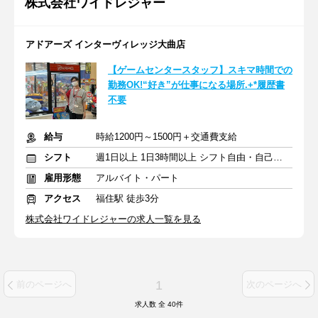
株式会社ワイドレジャー
アドアーズ インターヴィレッジ大曲店
【ゲームセンタースタッフ】スキマ時間での
勤務OK!“好き”が仕事になる場所.+*履歴書
不要
給与
時給1200円～1500円＋交通費支給
シフト
週1日以上 1日3時間以上 シフト自由・自己申告
雇用形態
アルバイト・パート
アクセス
福住駅 徒歩3分
株式会社ワイドレジャーの求人一覧を見る
1
前のページへ
次のページへ
求人数 全
40
件