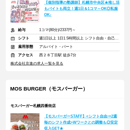
【個別指導の塾講師】札幌市中央区★推し活
もバイトも両立！週1日＆1コマ～OK◎私服
OK♪
給与
1コマ(80分)/2337円～
シフト
週1日以上 1日1.5時間以上 シフト自由・自己申告
雇用形態
アルバイト・パート
アクセス
西２８丁目駅 徒歩7分
株式会社京進の求人一覧を見る
MOS BURGER（モスバーガー）
モスバーガー札幌四番街店
【モスバーガーSTAFF】<シフト自由⇒2週
毎のシフト作成>Wワークとの調整も◎安定
収入GET★