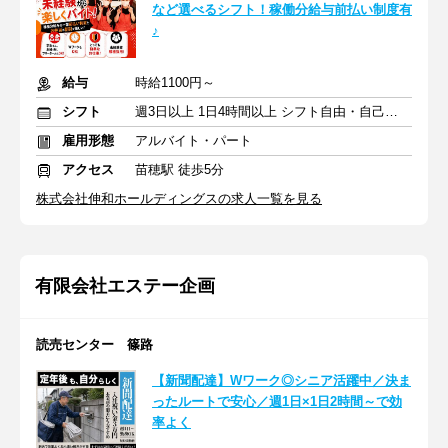
など選べるシフト！稼働分給与前払い制度有
♪
給与
時給1100円～
シフト
週3日以上 1日4時間以上 シフト自由・自己申告
雇用形態
アルバイト・パート
アクセス
苗穂駅 徒歩5分
株式会社伸和ホールディングスの求人一覧を見る
有限会社エステー企画
読売センター 篠路
【新聞配達】Wワーク◎シニア活躍中／決ま
ったルートで安心／週1日×1日2時間～で効
率よく