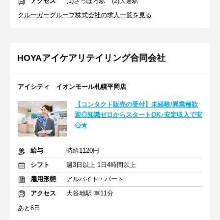
アクセス
(1)さっぽろ駅 (2)大通駅
クルーガーグループ株式会社の求人一覧を見る
HOYAアイケアリテイリング合同会社
アイシティ イオンモール札幌平岡店
【コンタクト販売の受付】未経験/異業種歓
迎◎知識ゼロからスタートOK♪安定収入で安
心★
給与
時給1120円
シフト
週3日以上 1日4時間以上
雇用形態
アルバイト・パート
アクセス
大谷地駅 車11分
あと6日