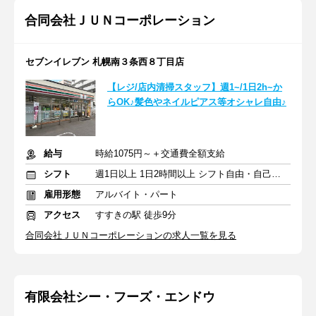
合同会社ＪＵＮコーポレーション
セブンイレブン 札幌南３条西８丁目店
【レジ/店内清掃スタッフ】週1~/1日2h~か
らOK♪髪色やネイルピアス等オシャレ自由♪
給与
時給1075円～＋交通費全額支給
シフト
週1日以上 1日2時間以上 シフト自由・自己申告
雇用形態
アルバイト・パート
アクセス
すすきの駅 徒歩9分
合同会社ＪＵＮコーポレーションの求人一覧を見る
有限会社シー・フーズ・エンドウ