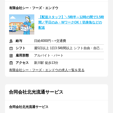
有限会社シー・フーズ・エンドウ
【配送スタッフ】╲5時半～12時の間で3.5時
間／平日のみ・WワークOK！切身魚などの
配送
給与
日給4000円～+交通費
シフト
週5日以上 1日3.5時間以上 シフト自由・自己申告
雇用形態
アルバイト・パート
アクセス
新川駅 徒歩13分
有限会社シー・フーズ・エンドウの求人一覧を見る
合同会社北光流通サービス
合同会社北光流通サービス