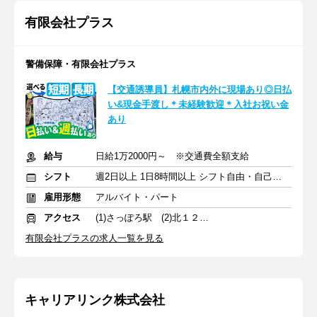
有限会社プラス
警備保障・有限会社プラス
【交通誘導員】札幌市内外に現場あり◎日払
い&現金手渡し＊未経験歓迎＊入社お祝い金
あり
給与
日給1万2000円～ ※交通費全額支給
シフト
週2日以上 1日8時間以上 シフト自由・自己申告
雇用形態
アルバイト・パート
アクセス
(1)さっぽろ駅 (2)北１２条駅
有限会社プラスの求人一覧を見る
キャリアリンク株式会社