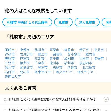
他の人はこんな検索をしています
札幌市 中央区 １０代活躍中
札幌市
求人札幌市
札
「札幌市」周辺のエリア
函館市
小樽市
旭川市
室蘭市
釧路市
帯広市
北見市
夕張市
岩見沢市
網走市
留萌市
苫小牧市
稚内市
美唄市
芦別市
江別市
赤平市
紋別市
士別市
名寄市
三笠市
根室市
千歳市
滝川市
砂川市
歌志内市
深川市
富良野市
登別市
恵庭市
伊達市
北広島市
石狩市
北斗市
道東エリア
道央エリア
道北エリア
道南エリア
よくあるご質問
札幌市 １０代活躍中に関連する求人は何件ありますか？
札幌市 １０代活躍中の求人に興味のある他の人はどんな条