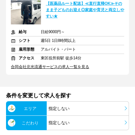
【医薬品ルート配送】≪直行直帰OK≫その
まま子どものお迎え◎家庭や育児と両立しや
すい★
給与
日給9000円～
シフト
週5日 1日8時間以上
雇用形態
アルバイト・パート
アクセス
東区役所前駅 徒歩14分
合同会社北光流通サービスの求人一覧を見る
条件を変更して求人を探す
エリア
指定しない
指定しない
こだわり