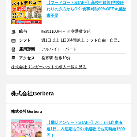
【フードコートSTAFF】高校生歓迎!学校終
わりの夕方からOK♪食事補助60%OFF★履歴
書不要
給与
時給1100円～ ※交通費支給
シフト
週1日以上 1日3時間以上 シフト自由・自己申告
雇用形態
アルバイト・パート
アクセス
発寒駅 徒歩10分
株式会社リンガーハットの求人一覧を見る
株式会社Gerbera
株式会社Gerbera
【電話アンケートSTAFF】おしゃれ自由★
週1日～＆短期もOK♪未経験でも高時給1500
円！