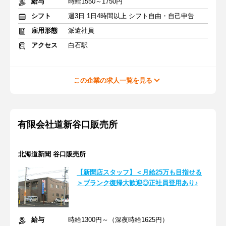
給与
時給1550～1750円
シフト
週3日 1日4時間以上 シフト自由・自己申告
雇用形態
派遣社員
アクセス
白石駅
この企業の求人一覧を見る
有限会社道新谷口販売所
北海道新聞 谷口販売所
【新聞店スタッフ】＜月給25万も目指せる
＞ブランク復帰大歓迎◎正社員登用あり♪
給与
時給1300円～（深夜時給1625円）