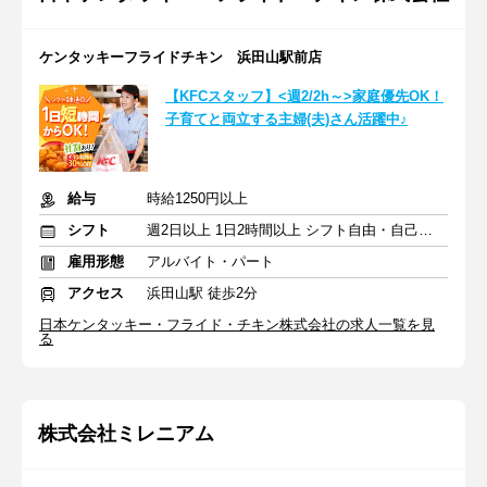
ケンタッキーフライドチキン 浜田山駅前店
【KFCスタッフ】<週2/2h～>家庭優先OK！
子育てと両立する主婦(夫)さん活躍中♪
給与
時給1250円以上
シフト
週2日以上 1日2時間以上 シフト自由・自己申告
雇用形態
アルバイト・パート
アクセス
浜田山駅 徒歩2分
日本ケンタッキー・フライド・チキン株式会社の求人一覧を見
る
株式会社ミレニアム