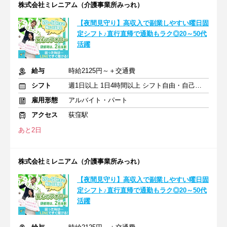
株式会社ミレニアム（介護事業所みっれ）
【夜間見守り】高収入で副業しやすい曜日固
定シフト♪直行直帰で通勤もラク◎20～50代
活躍
給与
時給2125円～＋交通費
シフト
週1日以上 1日4時間以上 シフト自由・自己申告
雇用形態
アルバイト・パート
アクセス
荻窪駅
あと2日
株式会社ミレニアム（介護事業所みっれ）
【夜間見守り】高収入で副業しやすい曜日固
定シフト♪直行直帰で通勤もラク◎20～50代
活躍