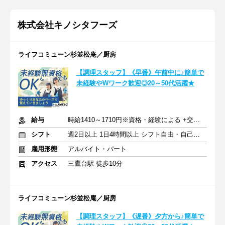
株式会社キノシタフーズ
ライフコミューン杉並松庵／厨房
【調理スタッフ】《早番》午前中に♪簡単で
未経験やWワーク歓迎◎20～50代活躍★
給与
時給1410～1710円※資格・経験による +交通費支給
シフト
週2日以上 1日4時間以上 シフト自由・自己申告
雇用形態
アルバイト・パート
アクセス
三鷹台駅 徒歩10分
ライフコミューン杉並松庵／厨房
【調理スタッフ】《遅番》夕方から♪簡単で