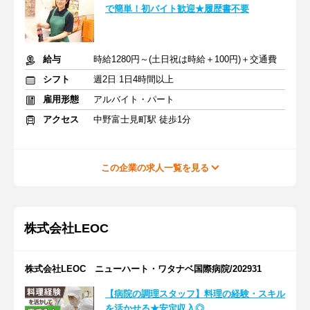
で簡単！初バイト歓迎★履歴書不要
給与
時給1280円～(土日祝は時給＋100円)＋交通費
シフト
週2日 1日4時間以上
雇用形態
アルバイト・パート
アクセス
中野富士見町駅 徒歩1分
この企業の求人一覧を見る
株式会社LEOC
株式会社LEOC ニューハート・ワタナベ国際病院/202931
【病院の調理スタッフ】料理の経験・スキル
を活かせる★安定収入◎