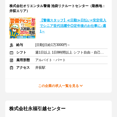
株式会社オリエンタル警備 池袋リクルートセンター（勤務地：
井荻エリア）
【警備スタッフ】≪日勤≫日払い×安定収入
でシニア世代活躍中◎定年後のお仕事に♪週
1～
給与
[日勤]日給1万3000円～
シフト
週1日以上 1日8時間以上 シフト自由・自己申告
雇用形態
アルバイト・パート
アクセス
井荻駅
この企業の求人一覧を見る
株式会社永福引越センター