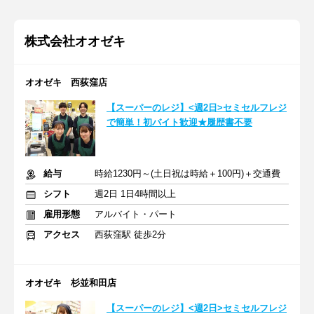
株式会社オオゼキ
オオゼキ 西荻窪店
【スーパーのレジ】<週2日>セミセルフレジ
で簡単！初バイト歓迎★履歴書不要
給与
時給1230円～(土日祝は時給＋100円)＋交通費
シフト
週2日 1日4時間以上
雇用形態
アルバイト・パート
アクセス
西荻窪駅 徒歩2分
オオゼキ 杉並和田店
【スーパーのレジ】<週2日>セミセルフレジ