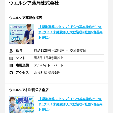
ウエルシア薬局株式会社
ウエルシア薬局永福店
【調剤事務スタッフ】PCの基本操作ができ
ればOK！未経験さん大歓迎◎<社割>食品も
お得に♪
給与
時給1326円～1346円 ＋ 交通費支給
シフト
週3日 1日4時間以上
雇用形態
アルバイト・パート
アクセス
永福町駅 徒歩1分
ウエルシア杉並阿佐谷南店
【調剤事務スタッフ】PCの基本操作ができ
ればOK！未経験さん大歓迎◎<社割>食品も
お得に♪