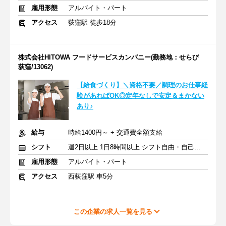
雇用形態
アルバイト・パート
アクセス
荻窪駅 徒歩18分
株式会社HITOWA フードサービスカンパニー(勤務地：せらび
荻窪/13062)
【給食づくり】＼資格不要／調理のお仕事経
験があればOK◎定年なしで安定＆まかない
あり♪
給与
時給1400円～ + 交通費全額支給
シフト
週2日以上 1日8時間以上 シフト自由・自己申告
雇用形態
アルバイト・パート
アクセス
西荻窪駅 車5分
この企業の求人一覧を見る