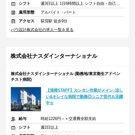
シフト
週3日以上 1日6時間以上 シフト自由・自己申告
雇用形態
アルバイト・パート
アクセス
荻窪駅 徒歩9分
バウ設計株式会社の求人一覧を見る
株式会社ナスダインターナショナル
株式会社ナスダインターナショナル (勤務地/東京衛生アドベン
チスト病院)
【清掃STAFF】カンタン作業がメイン♪涼し
い&キレイな病院で勤務◎シニア世代も活躍
中☆
給与
時給1226円～＋交通費全額支給
シフト
週2日以上