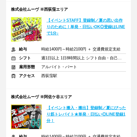
株式会社ムーヴ ※西荻窪エリア
【イベントSTAFF】登録制／夏の思い出作
りのために！単発・日払いOK◎登録はLINE
で1分♪
給与
時給1400円～時給2100円 ＋ 交通費規定支給
シフト
週1日以上 1日8時間以上 シフト自由・自己申告
雇用形態
アルバイト・パート
アクセス
西荻窪駅
株式会社ムーヴ ※阿佐ケ谷エリア
【イベント搬入・搬出】登録制／夏にぴった
り筋トレバイト★単発・日払い◎LINE登録1
分！
給与
時給1400円～時給2100円 ＋ 交通費規定支給