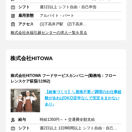
シフト
週1日以上 シフト自由・自己申告
雇用形態
アルバイト・パート
アクセス
(1)下高井戸駅 (2)下高井戸駅
株式会社永福引越センターの求人一覧を見る
株式会社HITOWA
株式会社HITOWA フードサービスカンパニー(勤務地：フロー
レンスケア荻窪/11962)
【給食づくり】＼資格不要／調理のお仕事経
験があればOK◎定年なしで安定＆まかない
あり♪
給与
時給1350円～ + 交通費全額支給
シフト
週2日以上 1日8時間以上 シフト自由・自己申告