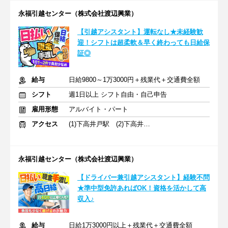
永福引越センター（株式会社渡辺興業）
【引越アシスタント】運転なし★未経験歓
迎！シフトは超柔軟＆早く終わっても日給保
証◎
給与
日給9800～1万3000円＋残業代＋交通費全額
シフト
週1日以上 シフト自由・自己申告
雇用形態
アルバイト・パート
アクセス
(1)下高井戸駅 (2)下高井戸駅
永福引越センター（株式会社渡辺興業）
【ドライバー兼引越アシスタント】経験不問
★準中型免許あればOK！資格を活かして高
収入♪
給与
日給1万3000円以上＋残業代＋交通費全額