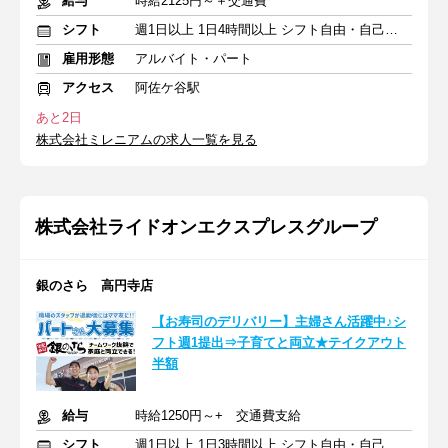
給与
時給2125円～＋交通費
シフト
週1日以上 1日4時間以上 シフト自由・自己申告
雇用形態
アルバイト・パート
アクセス
阿佐ケ谷駅
あと2日
株式会社ミレニアムの求人一覧を見る
株式会社ライドオンエクスプレスグループ
銀のさら 高円寺店
【お寿司のデリバリー】主婦さん活躍中♪シ
フト週1提出⇒子育てと両立★テイクアウト
半額
給与
時給1250円～+ 交通費支給
シフト
週1日以上 1日3時間以上 シフト自由・自己申告