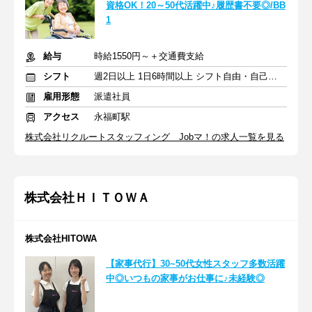
資格OK！20～50代活躍中♪履歴書不要◎/BB
1
給与
時給1550円～＋交通費支給
シフト
週2日以上 1日6時間以上 シフト自由・自己申告
雇用形態
派遣社員
アクセス
永福町駅
株式会社リクルートスタッフィング Jobマ！の求人一覧を見る
株式会社ＨＩＴＯＷＡ
株式会社HITOWA
【家事代行】30~50代女性スタッフ多数活躍
中◎いつもの家事がお仕事に♪未経験◎