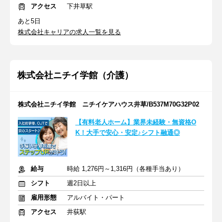
アクセス
下井草駅
あと5日
株式会社キャリアの求人一覧を見る
株式会社ニチイ学館（介護）
株式会社ニチイ学館 ニチイケアハウス井草/B537M70G32P02
【有料老人ホーム】業界未経験・無資格O
K！大手で安心・安定♪シフト融通◎
給与
時給 1,276円～1,316円（各種手当あり）
シフト
週2日以上
雇用形態
アルバイト・パート
アクセス
井荻駅