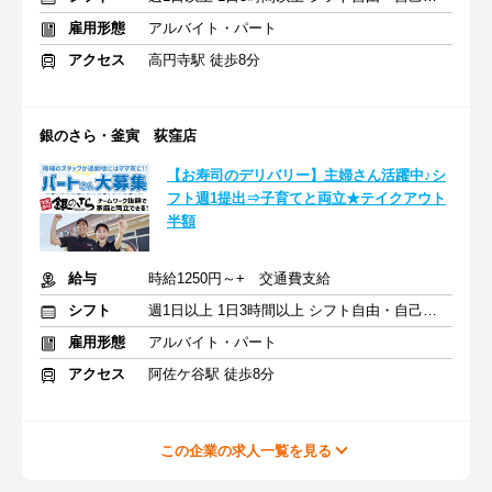
雇用形態
アルバイト・パート
アクセス
高円寺駅 徒歩8分
銀のさら・釜寅 荻窪店
【お寿司のデリバリー】主婦さん活躍中♪シ
フト週1提出⇒子育てと両立★テイクアウト
半額
給与
時給1250円～+ 交通費支給
シフト
週1日以上 1日3時間以上 シフト自由・自己申告
雇用形態
アルバイト・パート
アクセス
阿佐ケ谷駅 徒歩8分
この企業の求人一覧を見る