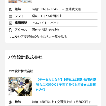
給与
時給1326円～1346円 ＋ 交通費支給
シフト
週4日 1日7.5時間以上
雇用形態
アルバイト・パート
アクセス
阿佐ケ谷駅 徒歩3分
ウエルシア薬局株式会社の求人一覧を見る
バウ設計株式会社
バウ設計株式会社
【データ入力など】16時には退勤♪扶養内勤
務もご相談OK！子育て世代も応援★土日祝
休み◎
給与
時給1450円以上＋交通費支給（月5000円まで）