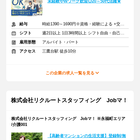
未経験やWワーク歓迎◎20～50代活躍★
給与
時給1390～1690円※資格・経験による +交通費支給
シフト
週2日以上 1日3時間以上 シフト自由・自己申告
雇用形態
アルバイト・パート
アクセス
三鷹台駅 徒歩10分
この企業の求人一覧を見る
株式会社リクルートスタッフィング Jobマ！
株式会社リクルートスタッフィング Jobマ！ ※永福町エリア
/介護001
【高齢者マンションの生活支援】登録制/無