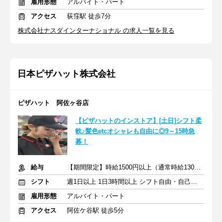
雇用形態
アルバイト・パート
アクセス
荻窪駅 徒歩7分
株式会社ナスダインターナショナル の求人一覧を見る
日本ピザハット株式会社
ピザハット 阿佐ヶ谷店
【ピザハットのインストア】[土日]シフト柔
軟♪髪色etcオシャレも自由に◎9～15時急
募！
給与
【期間限定】時給1500円以上（通常時給1300円以上）
シフト
週1日以上 1日3時間以上 シフト自由・自己申告
雇用形態
アルバイト・パート
アクセス
阿佐ケ谷駅 徒歩5分