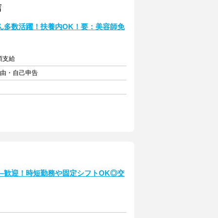
店
トさん多数活躍！扶養内OK！要：美容師免
額支給
自由・自己申告
―歓迎！時短勤務や固定シフトOK◎交