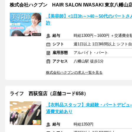
株式会社ハクブン HAIR SALON IWASAKI 東京八幡山
【美容師】<1日3h～>40～50代のパー
許
給与
時給1300円～1600円 ＋交通費全
シフト
週1日以上 1日3時間以上 シフト
雇用形態
アルバイト・パート
アクセス
八幡山駅 徒歩1分
株式会社ハクブンの求人一覧を見る
ライフ 西荻窪店（店舗コード658）
【衣料品スタッフ】未経験・パートデビュ
通費支給あり
給与
時給1350円