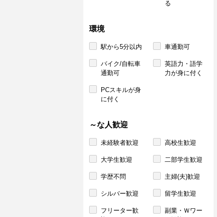
る
環境
駅から5分以内
車通勤可
バイク/自転車
英語力・語学
通勤可
力が身に付く
PCスキルが身
に付く
～な人歓迎
未経験者歓迎
高校生歓迎
大学生歓迎
二部学生歓迎
学歴不問
主婦(夫)歓迎
シルバー歓迎
留学生歓迎
フリーター歓
副業・Ｗワー