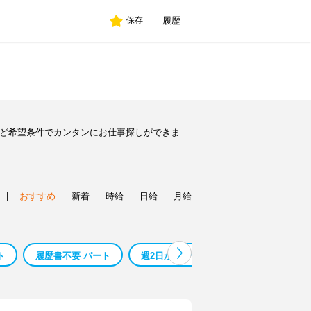
履歴
保存
など希望条件でカンタンにお仕事探しができま
|
おすすめ
新着
時給
日給
月給
ト
履歴書不要 パート
週2日から パート