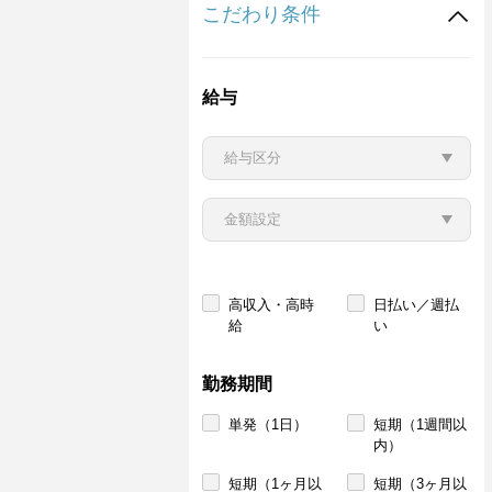
こだわり条件
給与
高収入・高時
日払い／週払
給
い
勤務期間
単発（1日）
短期（1週間以
内）
短期（1ヶ月以
短期（3ヶ月以