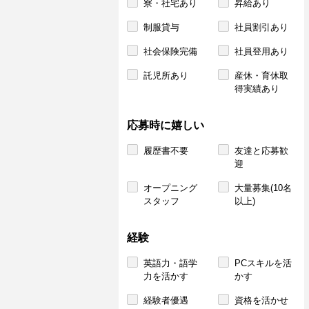
寮・社宅あり
昇給あり
制服貸与
社員割引あり
社会保険完備
社員登用あり
託児所あり
産休・育休取
得実績あり
応募時に嬉しい
履歴書不要
友達と応募歓
迎
オープニング
大量募集(10名
スタッフ
以上)
経験
英語力・語学
PCスキルを活
力を活かす
かす
経験者優遇
資格を活かせ