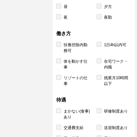
昼
夕方
夜
夜勤
働き方
扶養控除内勤
1日4h以内可
務可
体を動かす仕
在宅ワーク・
事
内職
リゾートの仕
残業月10時間
事
以下
待遇
まかない(食事)
研修制度あり
あり
交通費支給
送迎制度あり