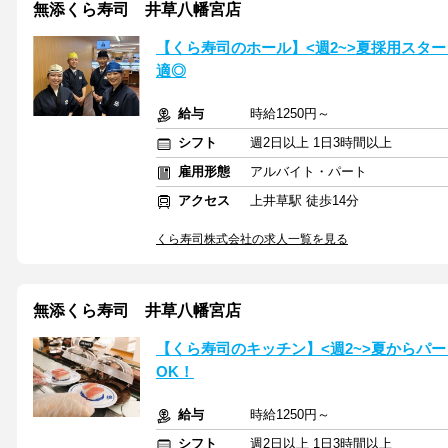
無添くら寿司 井草八幡宮店
【くら寿司のホール】<週2~>夏採用スタ
適◎
給与
時給1250円～
シフト
週2日以上 1日3時間以上
雇用形態
アルバイト・パート
アクセス
上井草駅 徒歩14分
くら寿司株式会社の求人一覧を見る
無添くら寿司 井草八幡宮店
【くら寿司のキッチン】<週2~>夏からパ
OK！
給与
時給1250円～
シフト
週2日以上 1日3時間以上