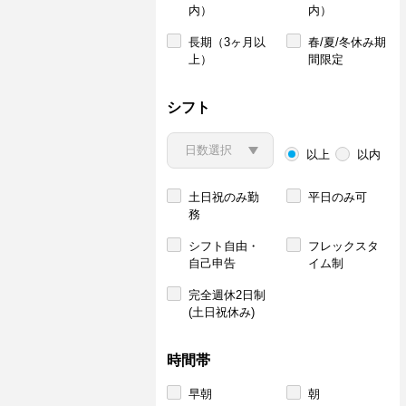
内）
内）
長期（3ヶ月以
春/夏/冬休み期
上）
間限定
シフト
以上
以内
土日祝のみ勤
平日のみ可
務
シフト自由・
フレックスタ
自己申告
イム制
完全週休2日制
(土日祝休み)
時間帯
早朝
朝