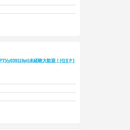
039119pt)未経験大歓迎！[仕][Ｐ]