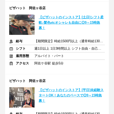
ピザハット 阿佐ヶ谷店
【ピザハットのインストア】[土日]シフト柔
軟♪髪色etcオシャレも自由に◎9～15時急
募！
給与
【期間限定】時給1500円以上（通常時給1300円以上）
シフト
週1日以上 1日3時間以上 シフト自由・自己申告
雇用形態
アルバイト・パート
アクセス
阿佐ケ谷駅 徒歩5分
ピザハット 阿佐ヶ谷店
【ピザハットのインストア】[平日]未経験ス
タートOK！あなたのペースで◎9～15時急
募！
給与
【期間限定】時給1500円以上（通常時給1300円以上）