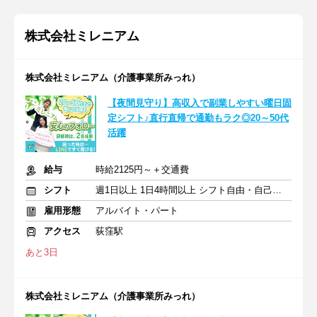
株式会社ミレニアム
株式会社ミレニアム（介護事業所みっれ）
【夜間見守り】高収入で副業しやすい曜日固
定シフト♪直行直帰で通勤もラク◎20～50代
活躍
給与
時給2125円～＋交通費
シフト
週1日以上 1日4時間以上 シフト自由・自己申告
雇用形態
アルバイト・パート
アクセス
荻窪駅
あと3日
株式会社ミレニアム（介護事業所みっれ）