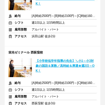
K！
給与
[A]時給2500円～[B]時給2100円～[C]時給1600円～ ※生徒数による
シフト
週1日以上 1日5時間以上
雇用形態
アルバイト・パート
アクセス
浜田山駅 徒歩2分
栄光ゼミナール 西荻窪校
【小学校低学年指導の先生】＼小1～小3対
象の国語＆算数／高時給＆厚遇★週2日～O
K！
給与
[A]時給2500円～[B]時給2100円～[C]時給1600円～ ※生徒数による
シフト
週1日以上 1日5時間以上
雇用形態
アルバイト・パート
アクセス
西荻窪駅 徒歩3分