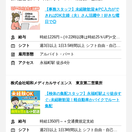
【事務スタッフ】未経験歓迎★PC入力がで
きればOK主婦（夫）さん活躍中！好きな曜
日で◎
給与
時給1226円～(※22時以降は時給25％UP)+交通費支給
シフト
週3日以上 1日3.5時間以上 シフト自由・自己申告
雇用形態
アルバイト・パート
アクセス
永福町駅 徒歩4分
株式会社昭和メディカルサイエンス 東京第二営業所
【検体の集配スタッフ】永福町駅より徒歩す
ぐ♪未経験歓迎！軽自動車かバイクでルート
集配
給与
時給1350円～＋交通費規定支給
シフト
週2日以上 1日3時間以上 シフト自由・自己申告