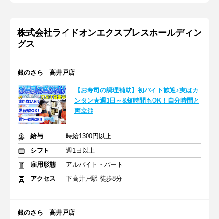
株式会社ライドオンエクスプレスホールディン
グス
銀のさら 高井戸店
【お寿司の調理補助】初バイト歓迎♪実はカ
ンタン★週1日～&短時間もOK！自分時間と
両立◎
給与
時給1300円以上
シフト
週1日以上
雇用形態
アルバイト・パート
アクセス
下高井戸駅 徒歩8分
銀のさら 高井戸店