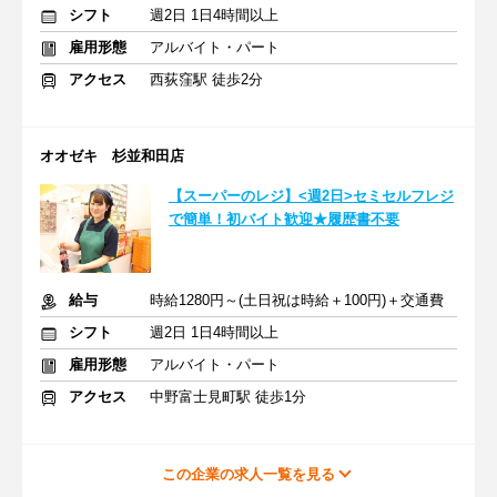
シフト
週2日 1日4時間以上
雇用形態
アルバイト・パート
アクセス
西荻窪駅 徒歩2分
オオゼキ 杉並和田店
【スーパーのレジ】<週2日>セミセルフレジ
で簡単！初バイト歓迎★履歴書不要
給与
時給1280円～(土日祝は時給＋100円)＋交通費
シフト
週2日 1日4時間以上
雇用形態
アルバイト・パート
アクセス
中野富士見町駅 徒歩1分
この企業の求人一覧を見る