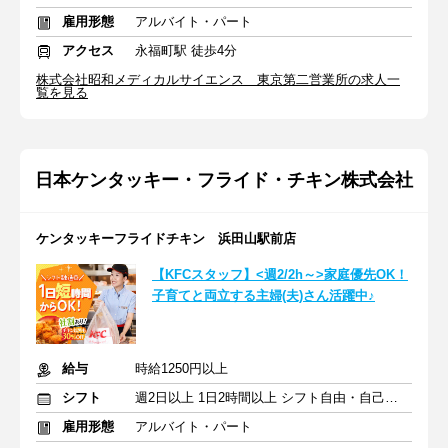
雇用形態
アルバイト・パート
アクセス
永福町駅 徒歩4分
株式会社昭和メディカルサイエンス 東京第二営業所の求人一
覧を見る
日本ケンタッキー・フライド・チキン株式会社
ケンタッキーフライドチキン 浜田山駅前店
【KFCスタッフ】<週2/2h～>家庭優先OK！
子育てと両立する主婦(夫)さん活躍中♪
給与
時給1250円以上
シフト
週2日以上 1日2時間以上 シフト自由・自己申告
雇用形態
アルバイト・パート