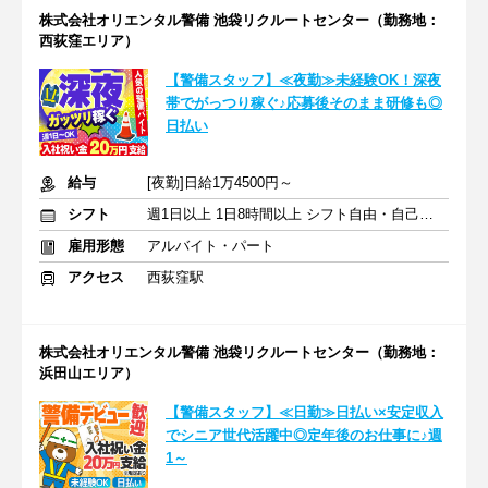
株式会社オリエンタル警備 池袋リクルートセンター（勤務地：
西荻窪エリア）
【警備スタッフ】≪夜勤≫未経験OK！深夜
帯でがっつり稼ぐ♪応募後そのまま研修も◎
日払い
給与
[夜勤]日給1万4500円～
シフト
週1日以上 1日8時間以上 シフト自由・自己申告
雇用形態
アルバイト・パート
アクセス
西荻窪駅
株式会社オリエンタル警備 池袋リクルートセンター（勤務地：
浜田山エリア）
【警備スタッフ】≪日勤≫日払い×安定収入
でシニア世代活躍中◎定年後のお仕事に♪週
1～