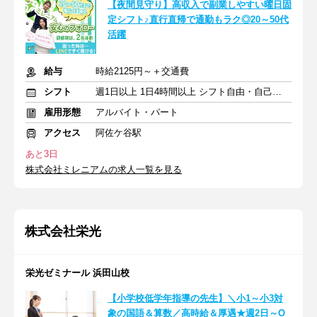
【夜間見守り】高収入で副業しやすい曜日固
定シフト♪直行直帰で通勤もラク◎20～50代
活躍
給与
時給2125円～＋交通費
シフト
週1日以上 1日4時間以上 シフト自由・自己申告
雇用形態
アルバイト・パート
アクセス
阿佐ケ谷駅
あと3日
株式会社ミレニアムの求人一覧を見る
株式会社栄光
栄光ゼミナール 浜田山校
【小学校低学年指導の先生】＼小1～小3対
象の国語＆算数／高時給＆厚遇★週2日～O