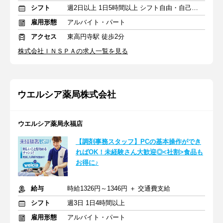
シフト
週2日以上 1日5時間以上 シフト自由・自己申告
雇用形態
アルバイト・パート
アクセス
東高円寺駅 徒歩2分
株式会社ＩＮＳＰＡの求人一覧を見る
ウエルシア薬局株式会社
ウエルシア薬局永福店
【調剤事務スタッフ】PCの基本操作ができ
ればOK！未経験さん大歓迎◎<社割>食品も
お得に♪
給与
時給1326円～1346円 ＋ 交通費支給
シフト
週3日 1日4時間以上
雇用形態
アルバイト・パート