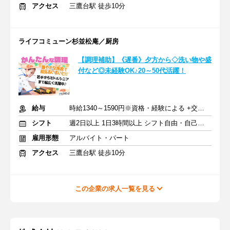
アクセス
三鷹台駅 徒歩10分
ライフコミューン杉並松庵／厨房
【調理補助】《遅番》夕方から◇洗い物や盛
付など◎未経験OK♪20～50代活躍！
給与
時給1340～1590円※資格・経験による +交通費支給
シフト
週2日以上 1日3時間以上 シフト自由・自己申告
雇用形態
アルバイト・パート
アクセス
三鷹台駅 徒歩10分
この企業の求人一覧を見る