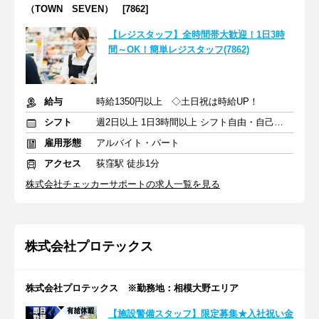
（TOWN SEVEN） [7862]
【レジスタッフ】全時間帯大歓迎！1日3時
間～OK！簡単レジスタッフ(7862)
給与
時給1350円以上 ◇土日祝は時給UP！
シフト
週2日以上 1日3時間以上 シフト自由・自己申告
雇用形態
アルバイト・パート
アクセス
荻窪駅 徒歩1分
株式会社チェッカーサポートの求人一覧を見る
株式会社プロテックス
株式会社プロテックス ※勤務地：相模大野エリア
【施設警備スタッフ】限定募集★入社祝い金