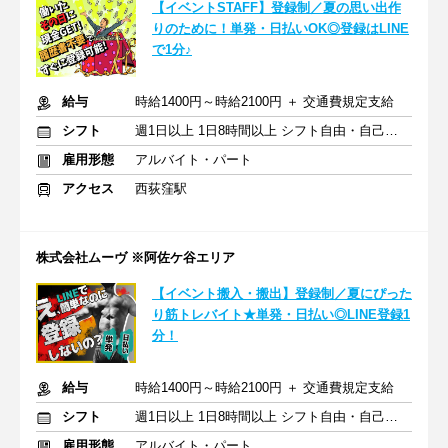
【イベントSTAFF】登録制／夏の思い出作
りのために！単発・日払いOK◎登録はLINE
で1分♪
給与
時給1400円～時給2100円 ＋ 交通費規定支給
シフト
週1日以上 1日8時間以上 シフト自由・自己申告
雇用形態
アルバイト・パート
アクセス
西荻窪駅
株式会社ムーヴ ※阿佐ケ谷エリア
【イベント搬入・搬出】登録制／夏にぴった
り筋トレバイト★単発・日払い◎LINE登録1
分！
給与
時給1400円～時給2100円 ＋ 交通費規定支給
シフト
週1日以上 1日8時間以上 シフト自由・自己申告
雇用形態
アルバイト・パート