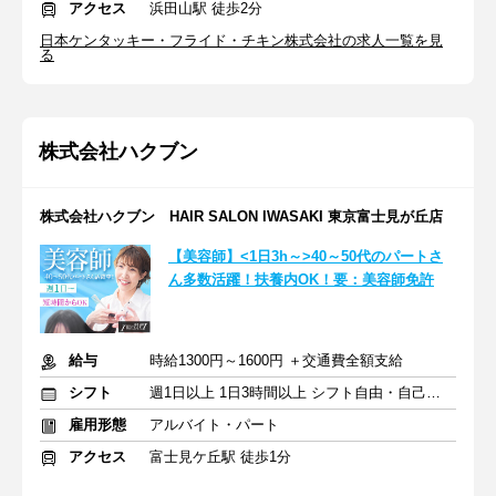
アクセス
浜田山駅 徒歩2分
日本ケンタッキー・フライド・チキン株式会社の求人一覧を見
る
株式会社ハクブン
株式会社ハクブン HAIR SALON IWASAKI 東京富士見が丘店
【美容師】<1日3h～>40～50代のパートさ
ん多数活躍！扶養内OK！要：美容師免許
給与
時給1300円～1600円 ＋交通費全額支給
シフト
週1日以上 1日3時間以上 シフト自由・自己申告
雇用形態
アルバイト・パート
アクセス
富士見ケ丘駅 徒歩1分