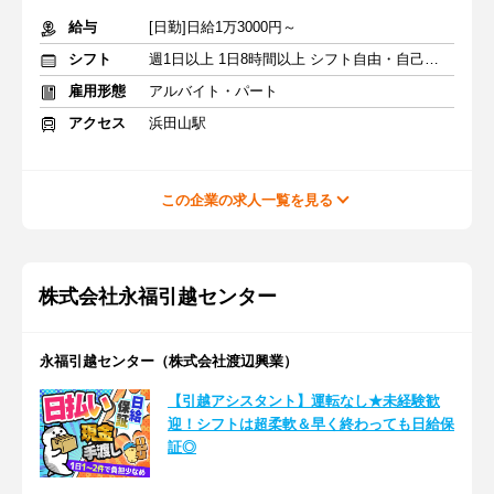
給与
[日勤]日給1万3000円～
シフト
週1日以上 1日8時間以上 シフト自由・自己申告
雇用形態
アルバイト・パート
アクセス
浜田山駅
この企業の求人一覧を見る
株式会社永福引越センター
永福引越センター（株式会社渡辺興業）
【引越アシスタント】運転なし★未経験歓
迎！シフトは超柔軟＆早く終わっても日給保
証◎