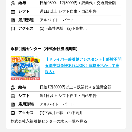
給与
日給9800～1万3000円＋残業代＋交通費全額
シフト
週1日以上 シフト自由・自己申告
雇用形態
アルバイト・パート
アクセス
(1)下高井戸駅 (2)下高井戸駅
永福引越センター（株式会社渡辺興業）
【ドライバー兼引越アシスタント】経験不問
★準中型免許あればOK！資格を活かして高
収入♪
給与
日給1万3000円以上＋残業代＋交通費全額
シフト
週1日以上 シフト自由・自己申告
雇用形態
アルバイト・パート
アクセス
(1)下高井戸駅 (2)下高井戸駅
株式会社永福引越センターの求人一覧を見る