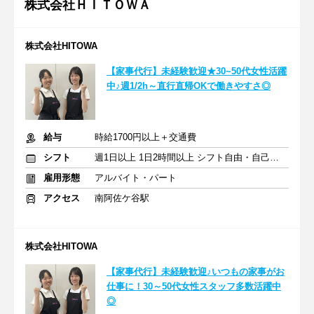
株式会社ＨＩＴＯＷＡ
株式会社HITOWA
【家事代行】未経験歓迎★30~50代女性活躍
中♪週1/2h～直行直帰OKで働きやすさ◎
給与
時給1700円以上＋交通費
シフト
週1日以上 1日2時間以上 シフト自由・自己申告
雇用形態
アルバイト・パート
アクセス
南阿佐ケ谷駅
株式会社HITOWA
【家事代行】未経験歓迎♪いつもの家事がお
仕事に！30～50代女性スタッフ多数活躍中
◎