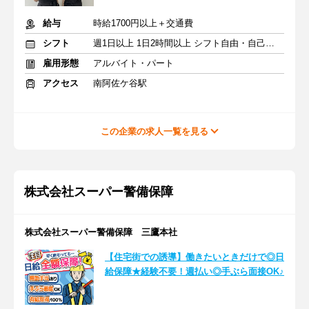
給与
時給1700円以上＋交通費
シフト
週1日以上 1日2時間以上 シフト自由・自己申告
雇用形態
アルバイト・パート
アクセス
南阿佐ケ谷駅
この企業の求人一覧を見る
株式会社スーパー警備保障
株式会社スーパー警備保障 三鷹本社
【住宅街での誘導】働きたいときだけで◎日
給保障★経験不要！週払い◎手ぶら面接OK♪