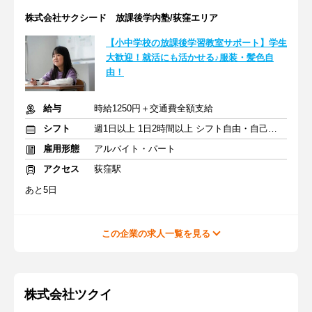
株式会社サクシード 放課後学内塾/荻窪エリア
【小中学校の放課後学習教室サポート】学生
大歓迎！就活にも活かせる♪服装・髪色自
由！
給与
時給1250円＋交通費全額支給
シフト
週1日以上 1日2時間以上 シフト自由・自己申告
雇用形態
アルバイト・パート
アクセス
荻窪駅
あと5日
この企業の求人一覧を見る
株式会社ツクイ