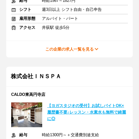
給与
時給1567～1827円
シフト
週3日以上 シフト自由・自己申告
雇用形態
アルバイト・パート
アクセス
井荻駅 徒歩5分
この企業の求人一覧を見る
株式会社ＩＮＳＰＡ
CALDO東高円寺店
【ヨガスタジオの受付】お試しバイトOK×
履歴書不要♪レッスン・水素水も無料で綺麗
に◎
給与
時給1300円～＋交通費別途支給