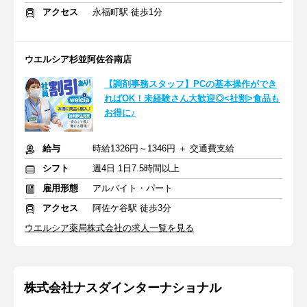
アクセス
永福町駅 徒歩1分
ウエルシア杉並阿佐谷南店
【調剤事務スタッフ】PCの基本操作ができ
ればOK！未経験さん大歓迎◎<社割>食品も
お得に♪
給与
時給1326円～1346円 ＋ 交通費支給
シフト
週4日 1日7.5時間以上
雇用形態
アルバイト・パート
アクセス
阿佐ケ谷駅 徒歩3分
ウエルシア薬局株式会社の求人一覧を見る
株式会社ナスダインターナショナル