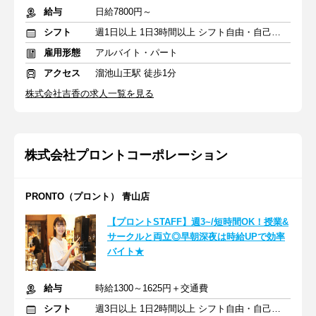
給与
日給7800円～
シフト
週1日以上 1日3時間以上 シフト自由・自己申告
雇用形態
アルバイト・パート
アクセス
溜池山王駅 徒歩1分
株式会社吉香の求人一覧を見る
株式会社プロントコーポレーション
PRONTO（プロント） 青山店
【プロントSTAFF】週3~/短時間OK！授業&
サークルと両立◎早朝深夜は時給UPで効率
バイト★
給与
時給1300～1625円＋交通費
シフト
週3日以上 1日2時間以上 シフト自由・自己申告