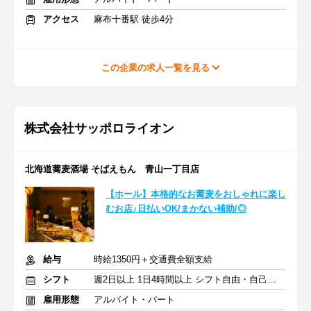
アクセス
麻布十番駅 徒歩4分
この企業の求人一覧を見る
株式会社サッポロライオン
北海道蕎麦酒場 そばえもん 青山一丁目店
【ホール】本格的なお蕎麦をおしゃれに楽し
むお店♪日払いOK/まかない補助/◎
給与
時給1350円＋交通費全額支給
シフト
週2日以上 1日4時間以上 シフト自由・自己申告
雇用形態
アルバイト・パート