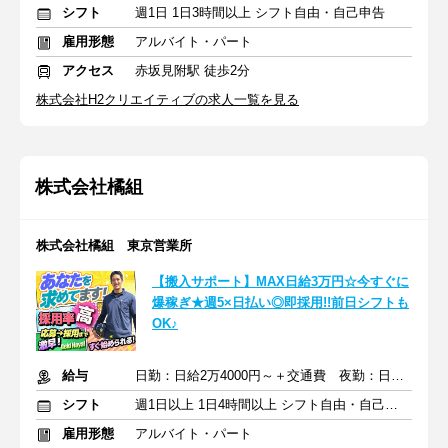
シフト
週1日 1日3時間以上 シフト自由・自己申告
雇用形態
アルバイト・パート
アクセス
赤坂見附駅 徒歩2分
株式会社H2クリエイティブの求人一覧を見る
株式会社橘組
株式会社橘組 東京営業所
【搬入サポート】MAX日給3万円☆今すぐに
爆稼ぎ★週5×日払い◎即採用!!前日シフトも
OK♪
給与
日勤：日給2万4000円～＋交通費 夜勤：日給3万円～＋交通費
シフト
週1日以上 1日4時間以上 シフト自由・自己申告
雇用形態
アルバイト・パート