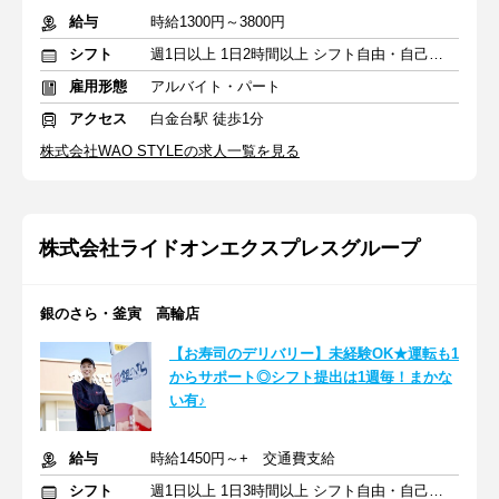
給与
時給1300円～3800円
シフト
週1日以上 1日2時間以上 シフト自由・自己申告
雇用形態
アルバイト・パート
アクセス
白金台駅 徒歩1分
株式会社WAO STYLEの求人一覧を見る
株式会社ライドオンエクスプレスグループ
銀のさら・釜寅 高輪店
【お寿司のデリバリー】未経験OK★運転も1
からサポート◎シフト提出は1週毎！まかな
い有♪
給与
時給1450円～+ 交通費支給
シフト
週1日以上 1日3時間以上 シフト自由・自己申告