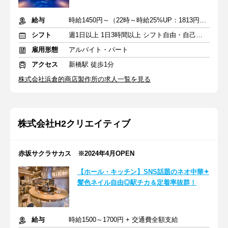
給与
時給1450円～（22時～時給25%UP：1813円～)＋交通費
シフト
週1日以上 1日3時間以上 シフト自由・自己申告
雇用形態
アルバイト・パート
アクセス
新橋駅 徒歩1分
株式会社浜倉的商店製作所の求人一覧を見る
株式会社H2クリエイティブ
赤坂サクラサカス ※2024年4月OPEN
【ホール・キッチン】SNS話題のネオ中華✦
髪色ネイル自由◎駅チカ＆定着率抜群！
給与
時給1500～1700円 + 交通費全額支給