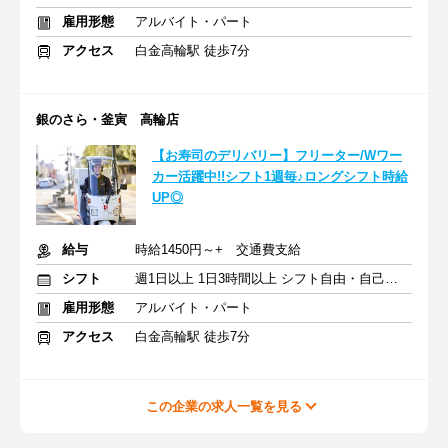
雇用形態
アルバイト・パート
アクセス
白金高輪駅 徒歩7分
銀のさら・釜寅 高輪店
【お寿司のデリバリー】フリーター/Wワー
カー活躍中!!シフト1週毎♪ロングシフト時給
UP◎
給与
時給1450円～+ 交通費支給
シフト
週1日以上 1日3時間以上 シフト自由・自己申告
雇用形態
アルバイト・パート
アクセス
白金高輪駅 徒歩7分
この企業の求人一覧を見る