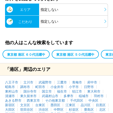
エリア
指定しない
指定しない
こだわり
他の人はこんな検索をしています
東京都 港区 ６０代活躍中
東京都 港区 ５０代活躍中
東京
「港区」周辺のエリア
八王子市
立川市
武蔵野市
三鷹市
青梅市
府中市
昭島市
調布市
町田市
小金井市
小平市
日野市
東村山市
国分寺市
国立市
福生市
狛江市
東大和市
清瀬市
東久留米市
武蔵村山市
多摩市
稲城市
羽村市
あきる野市
西東京市
その他東京都
千代田区
中央区
新宿区
文京区
台東区
墨田区
江東区
品川区
目黒区
大田区
世田谷区
渋谷区
中野区
杉並区
豊島区
北区