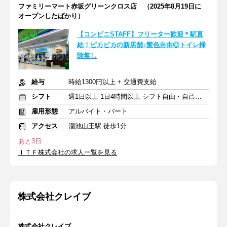
ファミリーマート赤坂グリーンクロス店 （2025年8月19日に
オープンしたばかり）
【コンビニSTAFF】フリーター歓迎＊駅直
結！ピカピカの新店舗♪髪色自由◎トイレ掃
除無し
給与
時給1300円以上 + 交通費支給
シフト
週1日以上 1日4時間以上 シフト自由・自己申告
雇用形態
アルバイト・パート
アクセス
溜池山王駅 徒歩1分
あと3日
ＩＴＦ株式会社の求人一覧を見る
株式会社クレイブ
株式会社クレイブ