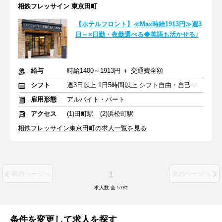
相鉄フレッサイン 東京田町
【ホテルフロント】≪Max時給1913円≫週3
日～×日勤・夜勤選べる◆英語も活かせる♪
給与
時給1400～1913円 ＋ 交通費全額
シフト
週3日以上 1日5時間以上 シフト自由・自己申告
雇用形態
アルバイト・パート
アクセス
(1)田町駅 (2)浜松町駅
相鉄フレッサイン東京田町の求人一覧を見る
1
前のページへ
次のページへ
求人数 全
57
件
条件を変更して求人を探す