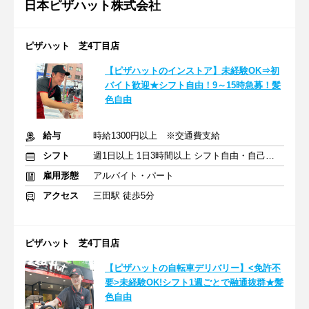
日本ピザハット株式会社
ピザハット 芝4丁目店
【ピザハットのインストア】未経験OK⇒初
バイト歓迎★シフト自由！9～15時急募！髪
色自由
給与
時給1300円以上 ※交通費支給
シフト
週1日以上 1日3時間以上 シフト自由・自己申告
雇用形態
アルバイト・パート
アクセス
三田駅 徒歩5分
ピザハット 芝4丁目店
【ピザハットの自転車デリバリー】<免許不
要>未経験OK!シフト1週ごとで融通抜群★髪
色自由