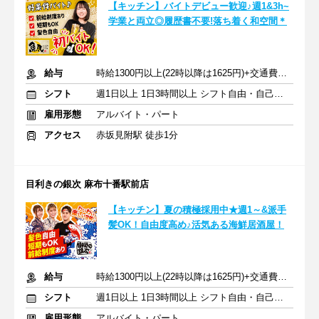
【キッチン】バイトデビュー歓迎♪週1&3h~
学業と両立◎履歴書不要!落ち着く和空間＊
給与
時給1300円以上(22時以降は1625円)+交通費規定内支給
シフト
週1日以上 1日3時間以上 シフト自由・自己申告
雇用形態
アルバイト・パート
アクセス
赤坂見附駅 徒歩1分
目利きの銀次 麻布十番駅前店
【キッチン】夏の積極採用中★週1～&派手
髪OK！自由度高め♪活気ある海鮮居酒屋！
給与
時給1300円以上(22時以降は1625円)+交通費規定内支給
シフト
週1日以上 1日3時間以上 シフト自由・自己申告
雇用形態
アルバイト・パート