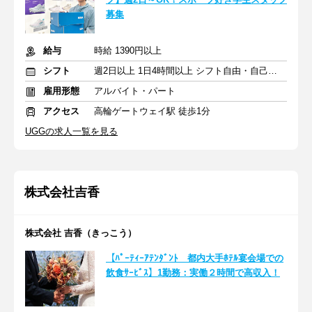
募集
給与
時給 1390円以上
シフト
週2日以上 1日4時間以上 シフト自由・自己申告
雇用形態
アルバイト・パート
アクセス
高輪ゲートウェイ駅 徒歩1分
UGGの求人一覧を見る
株式会社吉香
株式会社 吉香（きっこう）
【ﾊﾟｰﾃｨｰｱﾃﾝﾀﾞﾝﾄ 都内大手ﾎﾃﾙ宴会場での
飲食ｻｰﾋﾞｽ】1勤務：実働２時間で高収入！