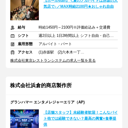
【ホールstaff】＼夏のアルバイトは赤坂の人
気店で♪／MAX時給2100円★おしゃれ自由
給与
時給1450円～2100円※評価給込み＋交通費
シフト
週2日以上 1日2時間以上 シフト自由・自己申告
雇用形態
アルバイト・パート
アクセス
(1)赤坂駅 (2)六本木一丁目駅
株式会社東京レストランシステムの求人一覧を見る
株式会社浜倉的商店製作所
グランハマー エンタメレジャーエリア（AP)
【店舗スタッフ】未経験者歓迎！こんなバイ
ト他では経験できない？最高の興奮×食事提
供