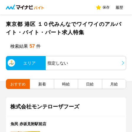
保存
履歴
東京都 港区 １０代みんなでワイワイのアルバ
イト・バイト・パート求人特集
57
検索結果
件
エリア
指定しない
おすすめ
新着
時給
日給
月給
株式会社モンテローザフーズ
魚民 赤坂見附駅前店