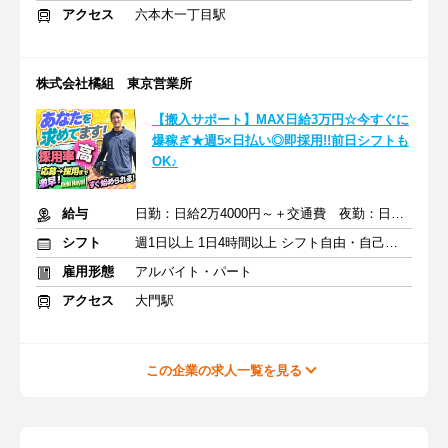
アクセス
六本木一丁目駅
株式会社橘組 東京営業所
【搬入サポート】MAX日給3万円☆今すぐに
爆稼ぎ★週5×日払い◎即採用!!前日シフトも
OK♪
給与
日勤：日給2万4000円～＋交通費 夜勤：日給3万円～＋交通費
シフト
週1日以上 1日4時間以上 シフト自由・自己申告
雇用形態
アルバイト・パート
アクセス
大門駅
この企業の求人一覧を見る