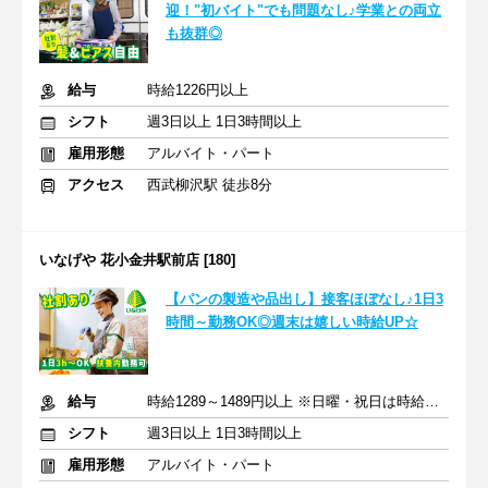
迎！"初バイト"でも問題なし♪学業との両立
も抜群◎
給与
時給1226円以上
シフト
週3日以上 1日3時間以上
雇用形態
アルバイト・パート
アクセス
西武柳沢駅 徒歩8分
いなげや 花小金井駅前店 [180]
【パンの製造や品出し】接客ほぼなし♪1日3
時間～勤務OK◎週末は嬉しい時給UP☆
給与
時給1289～1489円以上 ※日曜・祝日は時給+125円
シフト
週3日以上 1日3時間以上
雇用形態
アルバイト・パート