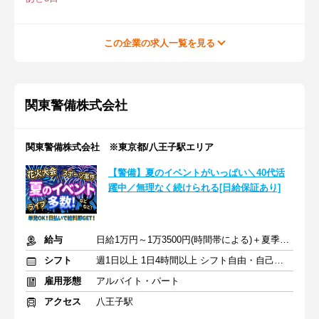
この企業の求人一覧を見る
関東警備株式会社
関東警備株式会社 ※東京都/八王子駅エリア
【警備】夏のイベントがいっぱい＼40代活
躍中／無理なく続けられる[日給保証あり]
給与
日給1万円～1万3500円(時間帯による)＋夏季手当あり
シフト
週1日以上 1日4時間以上 シフト自由・自己申告
雇用形態
アルバイト・パート
アクセス
八王子駅