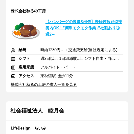
株式会社秋るの工房
【ハンバーグの製造&梱包】未経験歓迎◎扶
養内OK！”簡単モクモク作業♪”社割あり◎
週2～
給与
時給1230円～＋交通費支給(当社規定による)
シフト
週2日以上 1日3時間以上 シフト自由・自己申告
雇用形態
アルバイト・パート
アクセス
東秋留駅 徒歩11分
株式会社秋るの工房の求人一覧を見る
社会福祉法人 睦月会
LifeDesign らいみ