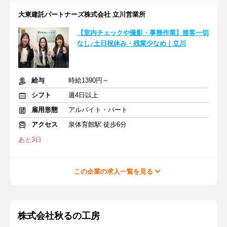
大東建託パートナーズ株式会社 立川営業所
【室内チェックや撮影・事務作業】接客一切
なし♪土日祝休み・残業少なめ｜立川
給与
時給1390円～
シフト
週4日以上
雇用形態
アルバイト・パート
アクセス
泉体育館駅 徒歩6分
あと3日
この企業の求人一覧を見る
株式会社秋るの工房