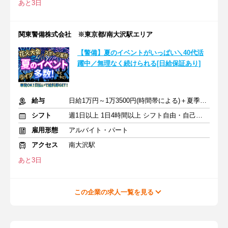
あと3日
関東警備株式会社 ※東京都/南大沢駅エリア
【警備】夏のイベントがいっぱい＼40代活
躍中／無理なく続けられる[日給保証あり]
給与
日給1万円～1万3500円(時間帯による)＋夏季手当あり
シフト
週1日以上 1日4時間以上 シフト自由・自己申告
雇用形態
アルバイト・パート
アクセス
南大沢駅
あと3日
この企業の求人一覧を見る