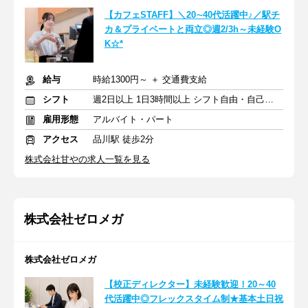
【カフェSTAFF】＼20∼40代活躍中♪／駅チ
カ＆プライベートと両立◎週2/3h～未経験O
K☆*
給与
時給1300円～ ＋ 交通費支給
シフト
週2日以上 1日3時間以上 シフト自由・自己申告
雇用形態
アルバイト・パート
アクセス
品川駅 徒歩2分
株式会社甘やの求人一覧を見る
株式会社ゼロメガ
株式会社ゼロメガ
【校正ディレクター】未経験歓迎！20～40
代活躍中◎フレックスタイム制★基本土日祝