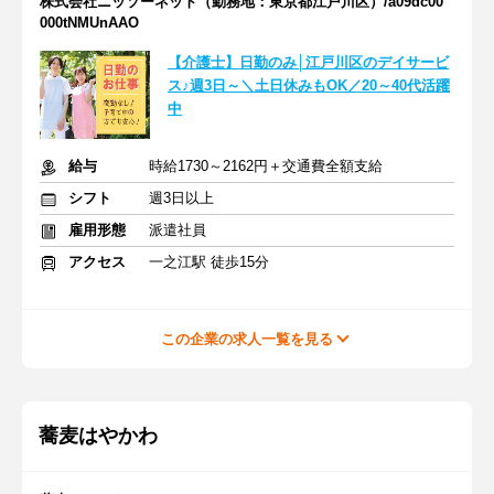
株式会社ニッソーネット（勤務地：東京都江戸川区）/a09dc00
000tNMUnAAO
【介護士】日勤のみ│江戸川区のデイサービ
ス♪週3日～＼土日休みもOK／20～40代活躍
中
給与
時給1730～2162円＋交通費全額支給
シフト
週3日以上
雇用形態
派遣社員
アクセス
一之江駅 徒歩15分
この企業の求人一覧を見る
蕎麦はやかわ