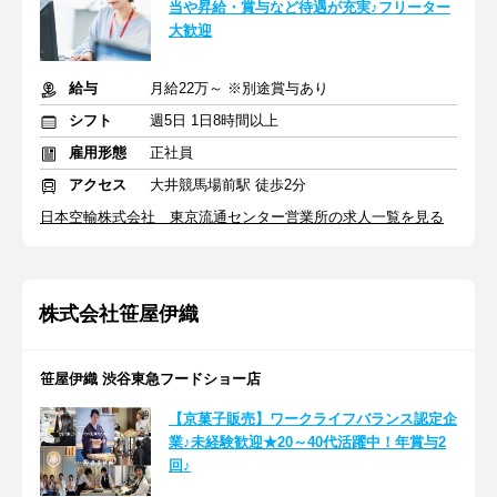
当や昇給・賞与など待遇が充実♪フリーター
大歓迎
給与
月給22万～ ※別途賞与あり
シフト
週5日 1日8時間以上
雇用形態
正社員
アクセス
大井競馬場前駅 徒歩2分
日本空輸株式会社 東京流通センター営業所の求人一覧を見る
株式会社笹屋伊織
笹屋伊織 渋谷東急フードショー店
【京菓子販売】ワークライフバランス認定企
業♪未経験歓迎★20～40代活躍中！年賞与2
回♪