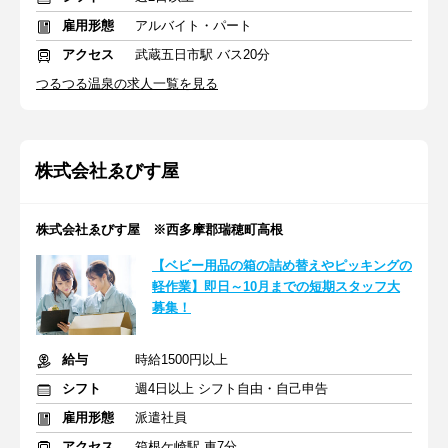
雇用形態
アルバイト・パート
アクセス
武蔵五日市駅 バス20分
つるつる温泉の求人一覧を見る
株式会社ゑびす屋
株式会社ゑびす屋 ※西多摩郡瑞穂町高根
【ベビー用品の箱の詰め替えやピッキングの
軽作業】即日～10月までの短期スタッフ大
募集！
給与
時給1500円以上
シフト
週4日以上 シフト自由・自己申告
雇用形態
派遣社員
アクセス
箱根ケ崎駅 車7分