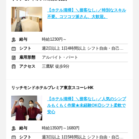
【ホテル清掃】＼接客なし♪／特別なスキル
不要。コツコツ派さん、大歓迎。
給与
時給1230円～
シフト
週2日以上 1日4時間以上 シフト自由・自己申告
雇用形態
アルバイト・パート
アクセス
三鷹駅 徒歩9分
リッチモンドホテルプレミア東京スコーレHK
【ホテル清掃】＼接客なし♪／人気のシンプ
ルもくもく作業★未経験OK◎シフト柔軟で
安心
給与
時給1350円～1680円
シフト
週3日以上 1日5時間以上 シフト自由・自己申告