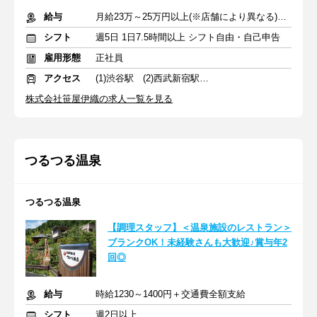
給与
月給23万～25万円以上(※店舗により異なる)+賞与+交通費支給
シフト
週5日 1日7.5時間以上 シフト自由・自己申告
雇用形態
正社員
アクセス
(1)渋谷駅 (2)西武新宿駅 (3)日吉駅
株式会社笹屋伊織の求人一覧を見る
つるつる温泉
つるつる温泉
【調理スタッフ】＜温泉施設のレストラン＞
ブランクOK！未経験さんも大歓迎♪賞与年2
回◎
給与
時給1230～1400円＋交通費全額支給
シフト
週2日以上