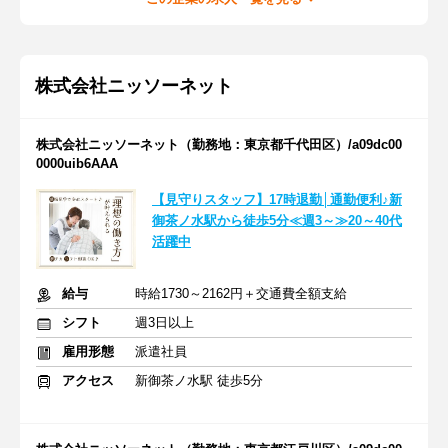
株式会社ニッソーネット
株式会社ニッソーネット（勤務地：東京都千代田区）/a09dc00
0000uib6AAA
【見守りスタッフ】17時退勤│通勤便利♪新
御茶ノ水駅から徒歩5分≪週3～≫20～40代
活躍中
給与
時給1730～2162円＋交通費全額支給
シフト
週3日以上
雇用形態
派遣社員
アクセス
新御茶ノ水駅 徒歩5分