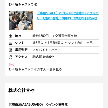
野々垣キャストラボ
【事務STAFF】20代～40代活躍中♪アクセサ
リー取扱い会社！簡単PC作業◎平日のみ◎
給与
時給1300円～＋交通費全額支給
シフト
週3日以上 1日7時間以上 シフト自由・自己申告
雇用形態
アルバイト・パート
アクセス
駒込駅 徒歩6分
あと1日
野々垣キャストラボの求人一覧を見る
株式会社甘や
麻布茶房(AZABUSABO) ウイング高輪店