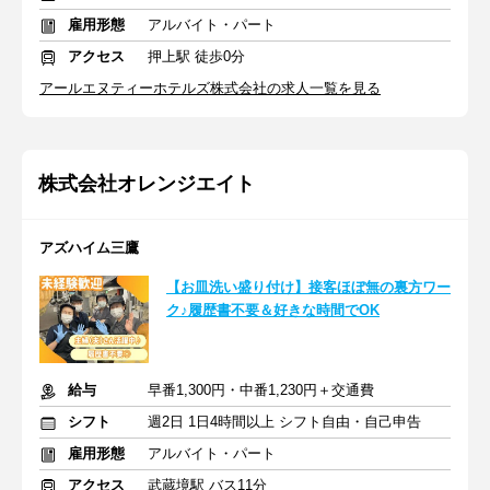
雇用形態
アルバイト・パート
アクセス
押上駅 徒歩0分
アールエヌティーホテルズ株式会社の求人一覧を見る
株式会社オレンジエイト
アズハイム三鷹
【お皿洗い盛り付け】接客ほぼ無の裏方ワー
ク♪履歴書不要＆好きな時間でOK
給与
早番1,300円・中番1,230円＋交通費
シフト
週2日 1日4時間以上 シフト自由・自己申告
雇用形態
アルバイト・パート
アクセス
武蔵境駅 バス11分