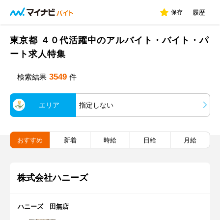
保存
履歴
東京都 ４０代活躍中のアルバイト・バイト・パ
ート求人特集
3549
検索結果
件
エリア
指定しない
おすすめ
新着
時給
日給
月給
株式会社ハニーズ
ハニーズ 田無店