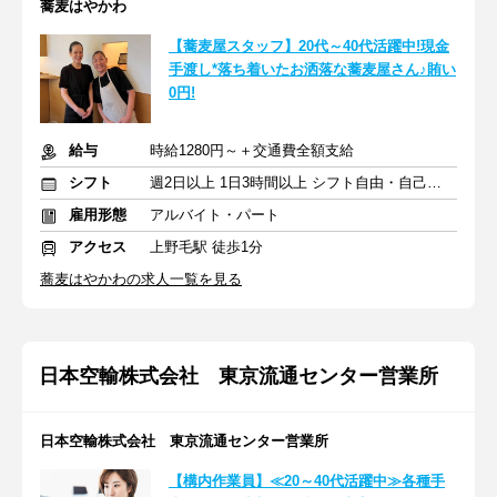
蕎麦はやかわ
【蕎麦屋スタッフ】20代～40代活躍中!現金
手渡し*落ち着いたお洒落な蕎麦屋さん♪賄い
0円!
給与
時給1280円～＋交通費全額支給
シフト
週2日以上 1日3時間以上 シフト自由・自己申告
雇用形態
アルバイト・パート
アクセス
上野毛駅 徒歩1分
蕎麦はやかわの求人一覧を見る
日本空輸株式会社 東京流通センター営業所
日本空輸株式会社 東京流通センター営業所
【構内作業員】≪20～40代活躍中≫各種手