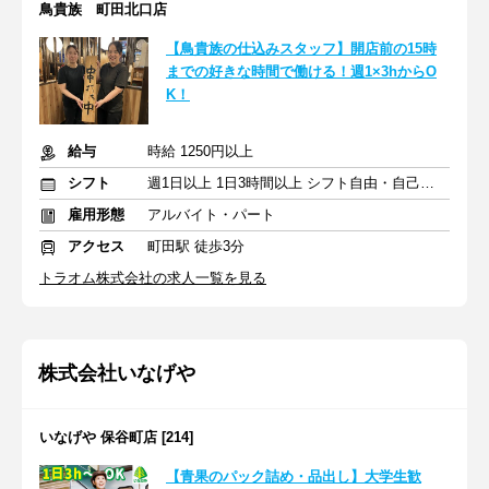
鳥貴族 町田北口店
【鳥貴族の仕込みスタッフ】開店前の15時
までの好きな時間で働ける！週1×3hからO
K！
給与
時給 1250円以上
シフト
週1日以上 1日3時間以上 シフト自由・自己申告
雇用形態
アルバイト・パート
アクセス
町田駅 徒歩3分
トラオム株式会社の求人一覧を見る
株式会社いなげや
いなげや 保谷町店 [214]
【青果のパック詰め・品出し】大学生歓