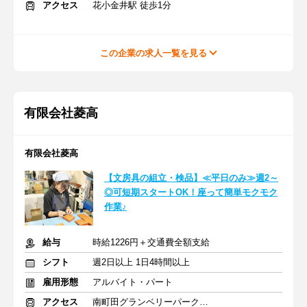
アクセス
花小金井駅 徒歩1分
この企業の求人一覧を見る
有限会社菱高
有限会社菱高
【文房具の組立・検品】≪平日のみ≫週2～
◎可短期スタートOK！座って簡単モクモク
作業♪
給与
時給1226円＋交通費全額支給
シフト
週2日以上 1日4時間以上
雇用形態
アルバイト・パート
アクセス
南町田グランベリーパーク駅 徒歩9分