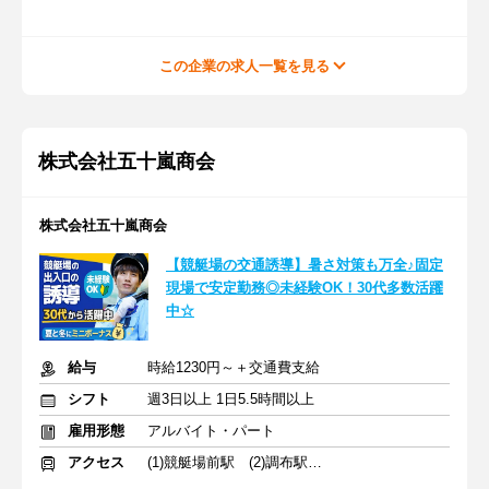
この企業の求人一覧を見る
株式会社五十嵐商会
株式会社五十嵐商会
【競艇場の交通誘導】暑さ対策も万全♪固定
現場で安定勤務◎未経験OK！30代多数活躍
中☆
給与
時給1230円～＋交通費支給
シフト
週3日以上 1日5.5時間以上
雇用形態
アルバイト・パート
アクセス
(1)競艇場前駅 (2)調布駅 (3)稲城駅