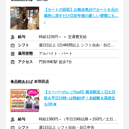
【カートの回収】お散歩気分!?カートを元の
場所に戻すだけ◎定年後の新しい習慣にも…
♪
給与
時給1226円～ ＋ 交通費支給
シフト
週2日以上 1日4時間以上 シフト自由・自己申告
雇用形態
アルバイト・パート
アクセス
門前仲町駅 徒歩7分
食品館あおば 本羽田店
【スーパーのレジStaff】糀谷駅近く◎土日
祝＆平日15時~は時給UP！未経験＆高校生
もOK★
給与
時給1380円～（平日15時以降＋150円／土日祝＋200円）＋交通費
シフト
週1日以上 シフト自由・自己申告