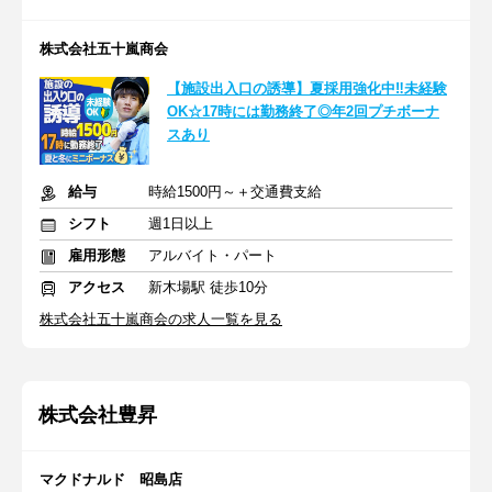
株式会社五十嵐商会
【施設出入口の誘導】夏採用強化中‼未経験
OK☆17時には勤務終了◎年2回プチボーナ
スあり
給与
時給1500円～＋交通費支給
シフト
週1日以上
雇用形態
アルバイト・パート
アクセス
新木場駅 徒歩10分
株式会社五十嵐商会の求人一覧を見る
株式会社豊昇
マクドナルド 昭島店