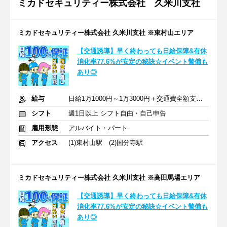
ミカドセキュリティー株式会社 久米川支社
ミカドセキュリティー株式会社 久米川支社 ※東村山エリア
【交通誘導】早く終わっても日給保障&有休
消化率77.6%が安定の秘訣☆イベント警備も
あり◎
給与
日給1万1000円～1万3000円＋交通費全額支給(規定あり)
シフト
週1日以上 シフト自由・自己申告
雇用形態
アルバイト・パート
アクセス
(1)東村山駅 (2)国分寺駅
ミカドセキュリティー株式会社 久米川支社 ※高田馬場エリア
【交通誘導】早く終わっても日給保障&有休
消化率77.6%が安定の秘訣☆イベント警備も
あり◎