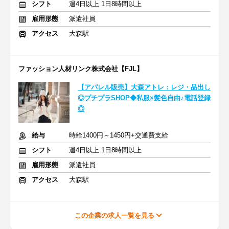
シフト
週4日以上 1日8時間以上
雇用形態
派遣社員
アクセス
大森駅
ファッション人材リンク株式会社【FJL】
【アパレル販売】大森アトレ：レジ・品出し
◎プチプラSHOP◆私服×髪色自由♪電話登録
◎
給与
時給1400円～1450円+交通費支給
シフト
週4日以上 1日8時間以上
雇用形態
派遣社員
アクセス
大森駅
この企業の求人一覧を見る