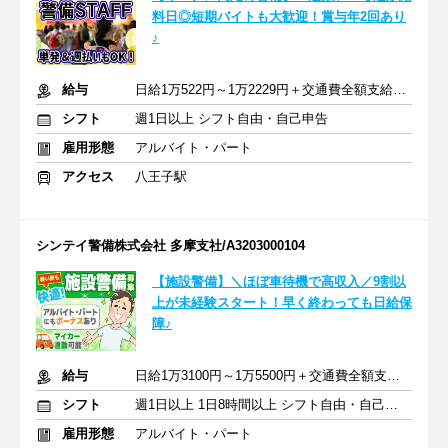
料日◎短期バイトも大歓迎！賞与年2回あり
♪
給与
日給1万522円～1万2229円＋交通費全額支給 ※賞与年2回あり
シフト
週1日以上 シフト自由・自己申告
雇用形態
アルバイト・パート
アクセス
八王子駅
シンテイ警備株式会社 多摩支社/A3203000104
【施設警備】＼ほぼ車待機で高収入／9割以
上が未経験スタート！早く終わっても日給保
障♪
給与
日給1万3100円～1万5500円＋交通費全額支給 ※賞与年2回あり
シフト
週1日以上 1日8時間以上 シフト自由・自己申告
雇用形態
アルバイト・パート