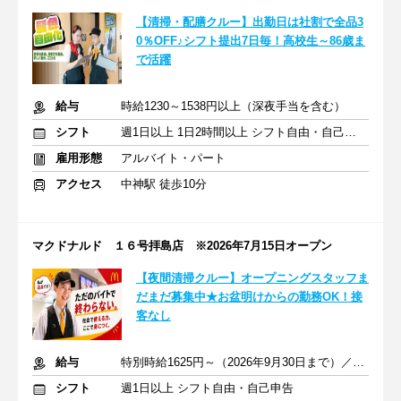
【清掃・配膳クルー】出勤日は社割で全品3
0％OFF♪シフト提出7日毎！高校生～86歳ま
で活躍
給与
時給1230～1538円以上（深夜手当を含む）
シフト
週1日以上 1日2時間以上 シフト自由・自己申告
雇用形態
アルバイト・パート
アクセス
中神駅 徒歩10分
マクドナルド １６号拝島店 ※2026年7月15日オープン
【夜間清掃クルー】オープニングスタッフま
だまだ募集中★お盆明けからの勤務OK！接
客なし
給与
特別時給1625円～（2026年9月30日まで）／通常時給1538円～
シフト
週1日以上 シフト自由・自己申告