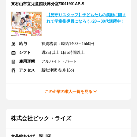
東村山市立児童館秋津分室/3041901AP-S
【見守りスタッフ】子どもたちの笑顔に囲ま
れて学童指導員になろう♪20～30代活躍中！
給与
有資格者：時給1400～1550円
シフト
週2日以上 1日5時間以上
雇用形態
アルバイト・パート
アクセス
新秋津駅 徒歩16分
この企業の求人一覧を見る
株式会社ビック・ライズ
食品館あおば 深川店