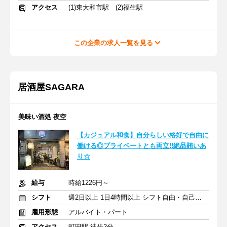
アクセス
(1)東大和市駅 (2)福生駅
この企業の求人一覧を見る
居酒屋SAGARA
美味い酒処 夜空
【カジュアル和食】自分らしい格好で自由に
働ける◎プライベートとも両立!!絶品賄いあ
り☆
給与
時給1226円～
シフト
週2日以上 1日4時間以上 シフト自由・自己申告
雇用形態
アルバイト・パート
アクセス
町田駅 徒歩2分