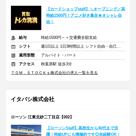
【カードショップstaff】＼オープニング／高
時給1500円！アニメ好き集合★オシャレ自
由！
給与
時給1500円～＋交通費全額支給
シフト
週1日以上 1日3時間以上 シフト自由・自己申告
雇用形態
アルバイト・パート
アクセス
秋葉原駅 徒歩3分
ＴＯＭ．ＳＴＯＣＫｓ株式会社の求人一覧を見る
イタバシ株式会社
ローソン 江東北砂二丁目店【002】
【ローソンStaff】高校生から40代まで活
躍！時給UPにも積極的です◎未経験OK！