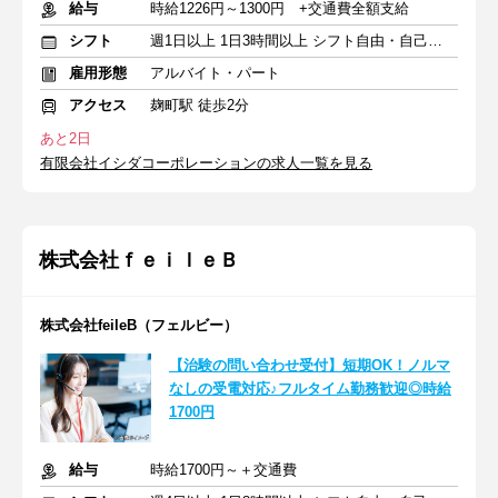
給与
時給1226円～1300円 +交通費全額支給
シフト
週1日以上 1日3時間以上 シフト自由・自己申告
雇用形態
アルバイト・パート
アクセス
麹町駅 徒歩2分
あと2日
有限会社イシダコーポレーションの求人一覧を見る
株式会社ｆｅｉｌｅＢ
株式会社feileB（フェルビー）
【治験の問い合わせ受付】短期OK！ノルマ
なしの受電対応♪フルタイム勤務歓迎◎時給
1700円
給与
時給1700円～＋交通費