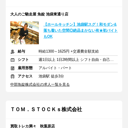
大人のご馳走屋 魚錠 池袋東通り店
【ホールキッチン】池袋駅スグ！和モダン&
落ち着いた空間◎絶品まかない有★初バイト
もOK
給与
時給1300～1625円 +交通費全額支給
シフト
週1日以上 1日2時間以上 シフト自由・自己申告
雇用形態
アルバイト・パート
アクセス
池袋駅 徒歩3分
中部魚錠株式会社の求人一覧を見る
ＴＯＭ．ＳＴＯＣＫｓ株式会社
買取トレカ満々 秋葉原店