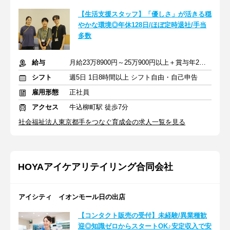
【生活支援スタッフ】「優しさ」が活きる穏
やかな環境◎年休128日/ほぼ定時退社/手当
多数
給与
月給23万8900円～25万900円以上＋賞与年2回＋残業代全額支給
シフト
週5日 1日8時間以上 シフト自由・自己申告
雇用形態
正社員
アクセス
牛込柳町駅 徒歩7分
社会福祉法人東京都手をつなぐ育成会の求人一覧を見る
HOYAアイケアリテイリング合同会社
アイシティ イオンモール日の出店
【コンタクト販売の受付】未経験/異業種歓
迎◎知識ゼロからスタートOK♪安定収入で安