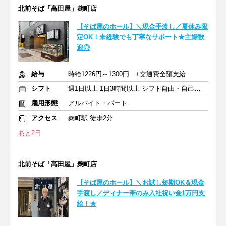
北前そば「高田屋」麹町店
【そば屋のホール】＼現金手渡し／夏休み限
定OK！未経験でも丁寧なサポート★主婦歓
迎◎
給与
時給1226円～1300円 +交通費全額支給
シフト
週1日以上 1日3時間以上 シフト自由・自己申告
雇用形態
アルバイト・パート
アクセス
麹町駅 徒歩2分
あと2日
北前そば「高田屋」麹町店
【そば屋のホール】＼お試し短期OK＆現金
手渡し／ディナー帯のみ入社祝い金1万円支
給！★