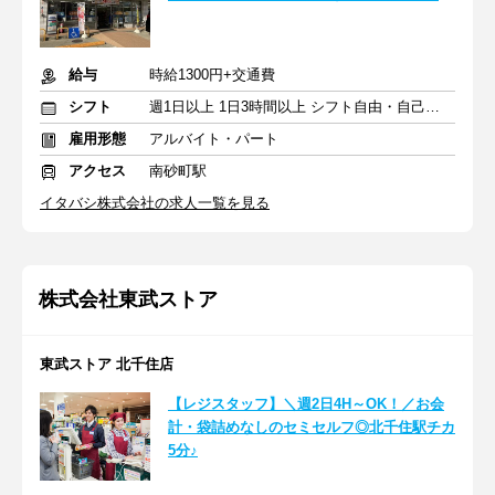
給与
時給1300円+交通費
シフト
週1日以上 1日3時間以上 シフト自由・自己申告
雇用形態
アルバイト・パート
アクセス
南砂町駅
イタバシ株式会社の求人一覧を見る
株式会社東武ストア
東武ストア 北千住店
【レジスタッフ】＼週2日4H～OK！／お会
計・袋詰めなしのセミセルフ◎北千住駅チカ
5分♪