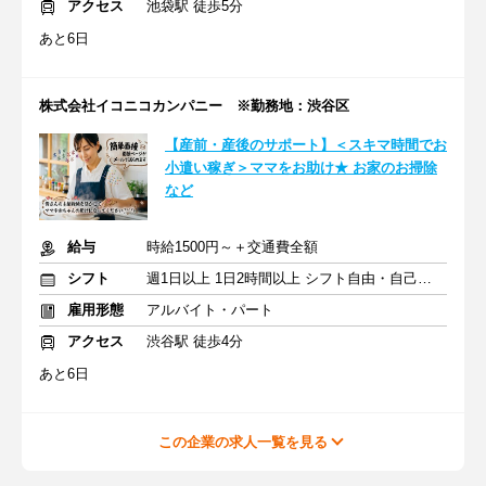
アクセス
池袋駅 徒歩5分
あと6日
株式会社イコニコカンパニー ※勤務地：渋谷区
【産前・産後のサポート】＜スキマ時間でお
小遣い稼ぎ＞ママをお助け★ お家のお掃除
など
給与
時給1500円～＋交通費全額
シフト
週1日以上 1日2時間以上 シフト自由・自己申告
雇用形態
アルバイト・パート
アクセス
渋谷駅 徒歩4分
あと6日
この企業の求人一覧を見る