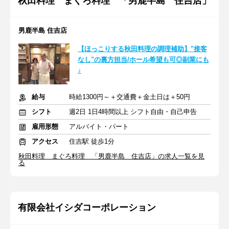
秋田料理 まぐろ料理 「男鹿半島 住吉店」
男鹿半島 住吉店
【ほっこりする秋田料理の調理補助】"接客
なし"の裏方担当/ホール希望も可◎副業にも
♪
給与
時給1300円～＋交通費＋金土日は＋50円
シフト
週2日 1日4時間以上 シフト自由・自己申告
雇用形態
アルバイト・パート
アクセス
住吉駅 徒歩1分
秋田料理 まぐろ料理 「男鹿半島 住吉店」の求人一覧を見
る
有限会社イシダコーポレーション