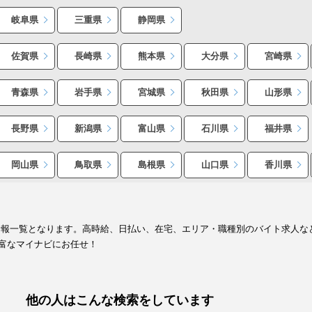
岐阜県
三重県
静岡県
佐賀県
長崎県
熊本県
大分県
宮崎県
青森県
岩手県
宮城県
秋田県
山形県
長野県
新潟県
富山県
石川県
福井県
岡山県
鳥取県
島根県
山口県
香川県
情報一覧となります。高時給、日払い、在宅、エリア・職種別のバイト求人な
富なマイナビにお任せ！
他の人はこんな検索をしています