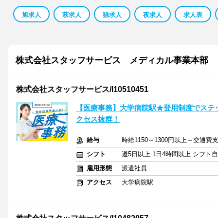
旭求人
萩求人
猫求人
夜求人
求人表
株式会社スタッフサービス メディカル事業本部
株式会社スタッフサービス/I10510451
【医療事務】大学病院駅★登用制度でステッ
クセス抜群！
給与
時給1150～1300円以上＋交通費
シフト
週5日以上 1日4時間以上 シフト
雇用形態
派遣社員
アクセス
大学病院駅