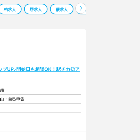
柏求人
堺求人
蕨求人
鳳求人
寮 監 求人 求人
プUP♪開始日も相談OK！駅チカ◎ア
支給
自由・自己申告