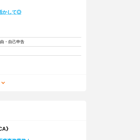
活かして◎
自由・自己申告
る
CA》