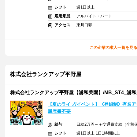
シフト
週1日以上
雇用形態
アルバイト・パート
アクセス
東川口駅
この企業の求人一覧を見
株式会社ランクアップ平野屋
株式会社ランクアップ平野屋【浦和美園】/MB_ST4_浦
【夏のライブ/イベント】《登録制》有名アー
履歴書不要
給与
日給2万円～＋交通費支給（全額
シフト
週1日以上 1日1時間以上