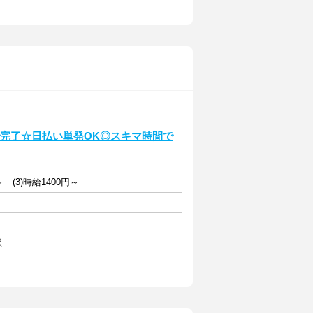
分で完了☆日払い単発OK◎スキマ時間で
～ (3)時給1400円～
駅