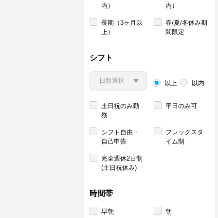
内）
内）
長期（3ヶ月以
春/夏/冬休み期
上）
間限定
シフト
以上
以内
土日祝のみ勤
平日のみ可
務
シフト自由・
フレックスタ
自己申告
イム制
完全週休2日制
(土日祝休み)
時間帯
早朝
朝