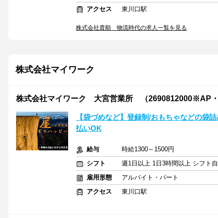
アクセス
東川口駅
株式会社貴順 物流時代の求人一覧を見る
株式会社マイワーク
株式会社マイワーク 大宮営業所 （2690812000※AP
【袋づめなど】登録制/おもちゃなどの袋詰
払いOK
給与
時給1300～1500円
シフト
週1日以上 1日3時間以上 シフト
雇用形態
アルバイト・パート
アクセス
東川口駅