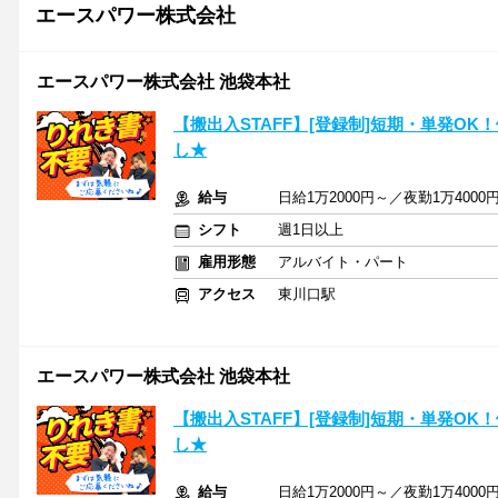
エースパワー株式会社
エースパワー株式会社 池袋本社
【搬出入STAFF】[登録制]短期・単発O
し★
給与
日給1万2000円～／夜勤1万400
シフト
週1日以上
雇用形態
アルバイト・パート
アクセス
東川口駅
エースパワー株式会社 池袋本社
【搬出入STAFF】[登録制]短期・単発O
し★
給与
日給1万2000円～／夜勤1万400