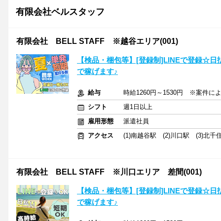
有限会社ベルスタッフ
有限会社 BELL STAFF ※越谷エリア(001)
【検品・梱包等】[登録制]LINEで登録☆
で稼げます♪
給与
時給1260円～1530円 ※案件
シフト
週1日以上
雇用形態
派遣社員
アクセス
(1)南越谷駅 (2)川口駅 (3)北千
有限会社 BELL STAFF ※川口エリア 差間(001)
【検品・梱包等】[登録制]LINEで登録☆
で稼げます♪