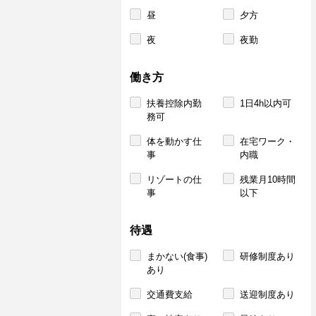
昼
夕方
夜
夜勤
働き方
扶養控除内勤
1日4h以内可
務可
体を動かす仕
在宅ワーク・
事
内職
リゾートの仕
残業月10時間
事
以下
待遇
まかない(食事)
研修制度あり
あり
交通費支給
送迎制度あり