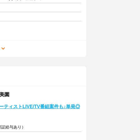
る
和美園
ティストLIVE/TV番組案件も♪単発◎
保証給与あり）