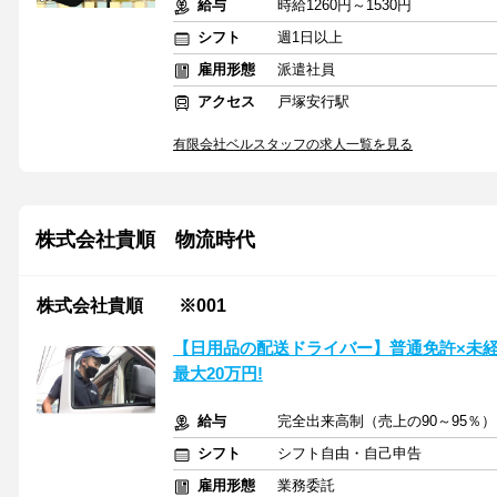
給与
時給1260円～1530円
シフト
週1日以上
雇用形態
派遣社員
アクセス
戸塚安行駅
有限会社ベルスタッフの求人一覧を見る
株式会社貴順 物流時代
株式会社貴順 ※001
【日用品の配送ドライバー】普通免許×未経
最大20万円!
給与
完全出来高制（売上の90～95％）
シフト
シフト自由・自己申告
雇用形態
業務委託