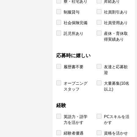
寮・社宅あり
昇給あり
制服貸与
社員割引あり
社会保険完備
社員登用あり
託児所あり
産休・育休取
得実績あり
応募時に嬉しい
履歴書不要
友達と応募歓
迎
オープニング
大量募集(10名
スタッフ
以上)
経験
英語力・語学
PCスキルを活
力を活かす
かす
経験者優遇
資格を活かせ