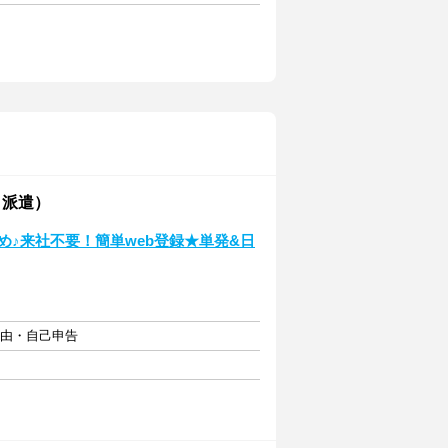
・派遣）
め♪来社不要！簡単web登録★単発&日
自由・自己申告