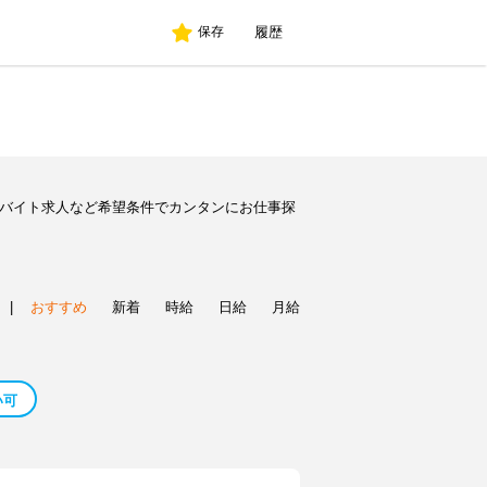
履歴
保存
のバイト求人など希望条件でカンタンにお仕事探
|
おすすめ
新着
時給
日給
月給
い可