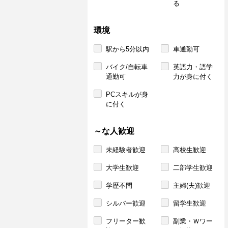
る
環境
駅から5分以内
車通勤可
バイク/自転車
英語力・語学
通勤可
力が身に付く
PCスキルが身
に付く
～な人歓迎
未経験者歓迎
高校生歓迎
大学生歓迎
二部学生歓迎
学歴不問
主婦(夫)歓迎
シルバー歓迎
留学生歓迎
フリーター歓
副業・Ｗワー