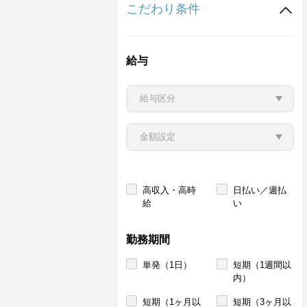
こだわり条件
給与
高収入・高時
日払い／週払
給
い
勤務期間
単発（1日）
短期（1週間以
内）
短期（1ヶ月以
短期（3ヶ月以