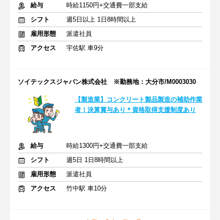
給与
時給1150円+交通費一部支給
シフト
週5日以上 1日8時間以上
雇用形態
派遣社員
アクセス
宇佐駅 車9分
ソイテックスジャパン株式会社 ※勤務地：大分市/M0003030
【製造業】コンクリート製品製造の補助作業
者！決算賞与あり＊資格取得支援制度あり
給与
時給1300円+交通費一部支給
シフト
週5日 1日8時間以上
雇用形態
派遣社員
アクセス
竹中駅 車10分