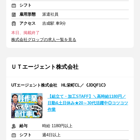
シフト
雇用形態
派遣社員
アクセス
吉成駅 車9分
本日、掲載終了
株式会社グロップの求人一覧を見る
ＵＴエージェント株式会社
UTエージェント株式会社 HL栄町CL／《JDQF1C》
【組立て・加工STAFF】＼高時給1180円／
日勤&土日休み★20～30代活躍中◎コツコツ
作業
給与
時給 1180円以上
シフト
週4日以上