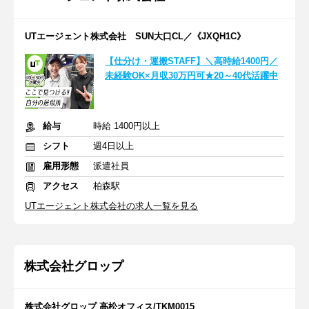
UTエージェント株式会社 SUN大口CL／《JXQH1C》
【仕分け・運搬STAFF】＼高時給1400円／
未経験OK×月収30万円可★20～40代活躍中
給与
時給 1400円以上
シフト
週4日以上
雇用形態
派遣社員
アクセス
柏森駅
UTエージェント株式会社の求人一覧を見る
株式会社グロップ
株式会社グロップ 高松オフィス/TKM0015