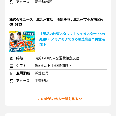
アクセス
新伊勢崎駅
株式会社ユース 北九州支店 ※勤務地：北九州市小倉南区/y
08_0193
【部品の検査スタッフ】＼午後スタート×未
経験OK／モクモクできる製造業務＊男性活
躍中
給与
時給1200円＋交通費規定支給
シフト
週5日以上 1日8時間以上
雇用形態
派遣社員
アクセス
下曽根駅
この企業の求人一覧を見る