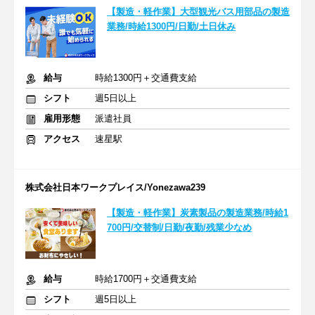
【製造・軽作業】大型観光バス用部品の製造
業務/時給1300円/日勤/土日休み
給与
時給1300円＋交通費支給
シフト
週5日以上
雇用形態
派遣社員
アクセス
速星駅
株式会社日本ワークプレイス/Yonezawa239
【製造・軽作業】炭素製品の製造業務/時給1
700円/交替制/日勤/夜勤/残業少なめ
給与
時給1700円＋交通費支給
シフト
週5日以上