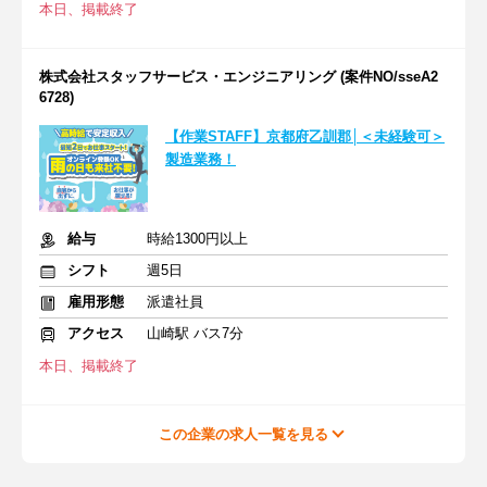
本日、掲載終了
株式会社スタッフサービス・エンジニアリング (案件NO/sseA2
6728)
【作業STAFF】京都府乙訓郡│＜未経験可＞
製造業務！
給与
時給1300円以上
シフト
週5日
雇用形態
派遣社員
アクセス
山崎駅 バス7分
本日、掲載終了
この企業の求人一覧を見る