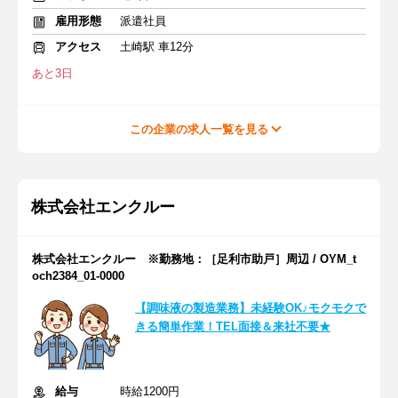
雇用形態
派遣社員
アクセス
土崎駅 車12分
あと3日
この企業の求人一覧を見る
株式会社エンクルー
株式会社エンクルー ※勤務地：［足利市助戸］周辺 / OYM_t
och2384_01-0000
【調味液の製造業務】未経験OK♪モクモクで
きる簡単作業！TEL面接＆来社不要★
給与
時給1200円