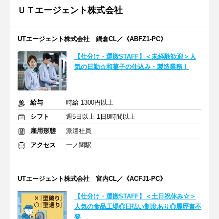
ＵＴエージェント株式会社
UTエージェント株式会社 鍋倉CL／《ABFZ1-PC》
【仕分け・運搬STAFF】＜未経験歓迎＞人
気の日勤☆和菓子の仕込み・製造業務！
給与
時給 1300円以上
シフト
週5日以上 1日8時間以上
雇用形態
派遣社員
アクセス
一ノ関駅
UTエージェント株式会社 宮内CL／《ACFJ1-PC》
【仕分け・運搬STAFF】＜土日祝休み☆＞
人気の食品工場◎日払い制度あり◎履歴書不
要