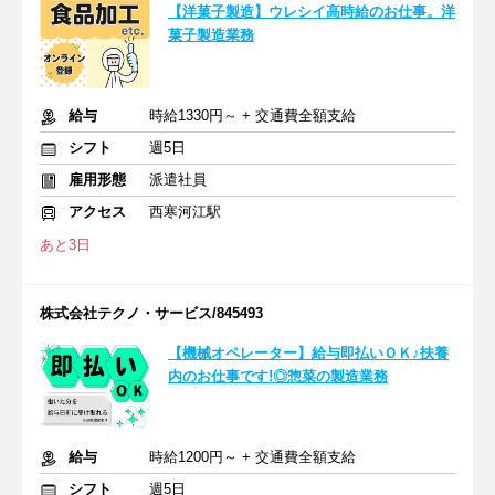
【洋菓子製造】ウレシイ高時給のお仕事。洋
菓子製造業務
給与
時給1330円～ + 交通費全額支給
シフト
週5日
雇用形態
派遣社員
アクセス
西寒河江駅
あと3日
株式会社テクノ・サービス/845493
【機械オペレーター】給与即払いＯＫ♪扶養
内のお仕事です!◎惣菜の製造業務
給与
時給1200円～ + 交通費全額支給
シフト
週5日