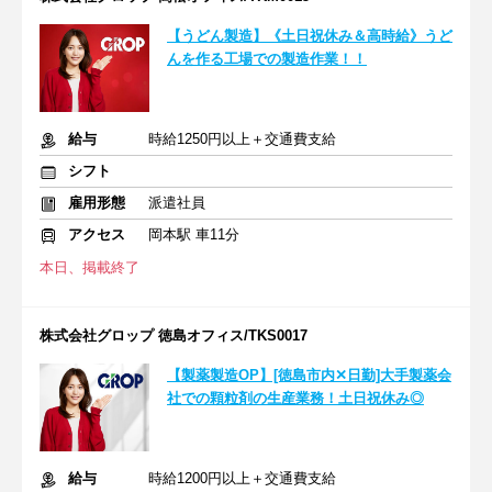
【うどん製造】《土日祝休み＆高時給》うど
んを作る工場での製造作業！！
給与
時給1250円以上＋交通費支給
シフト
雇用形態
派遣社員
アクセス
岡本駅 車11分
本日、掲載終了
株式会社グロップ 徳島オフィス/TKS0017
【製薬製造OP】[徳島市内✕日勤]大手製薬会
社での顆粒剤の生産業務！土日祝休み◎
給与
時給1200円以上＋交通費支給