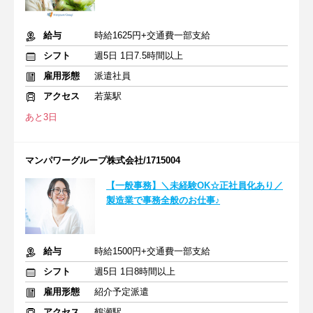
給与
時給1625円+交通費一部支給
シフト
週5日 1日7.5時間以上
雇用形態
派遣社員
アクセス
若葉駅
あと3日
マンパワーグループ株式会社/1715004
【一般事務】＼未経験OK☆正社員化あり／
製造業で事務全般のお仕事♪
給与
時給1500円+交通費一部支給
シフト
週5日 1日8時間以上
雇用形態
紹介予定派遣
アクセス
鶴瀬駅