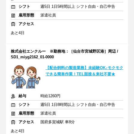
シフト
週5日 1日5時間以上 シフト自由・自己申告
雇用形態
派遣社員
アクセス
あと4日
株式会社エンクルー ※勤務地：［仙台市宮城野区港］周辺 /
SD1_miyg2162_01-0000
【配合飼料の製造業務】未経験OK♪モクモク
できる簡単作業！TEL面接＆来社不要★
給与
時給1260円
シフト
週5日 1日8時間以上 シフト自由・自己申告
雇用形態
派遣社員
アクセス
国府多賀城駅 車8分
あと4日