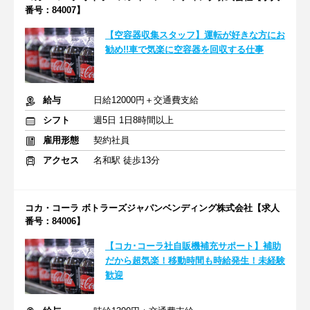
番号：84007】
【空容器収集スタッフ】運転が好きな方にお
勧め!!車で気楽に空容器を回収する仕事
給与
日給12000円＋交通費支給
シフト
週5日 1日8時間以上
雇用形態
契約社員
アクセス
名和駅 徒歩13分
コカ・コーラ ボトラーズジャパンベンディング株式会社【求人
番号：84006】
【コカ･コーラ社自販機補充サポート】補助
だから超気楽！移動時間も時給発生！未経験
歓迎