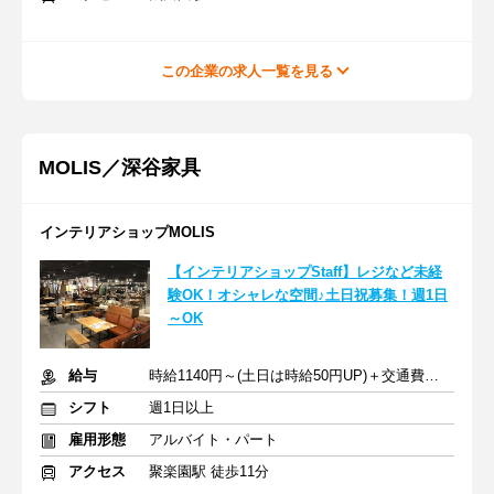
この企業の求人一覧を見る
MOLIS／深谷家具
インテリアショップMOLIS
【インテリアショップStaff】レジなど未経
験OK！オシャレな空間♪土日祝募集！週1日
～OK
給与
時給1140円～(土日は時給50円UP)＋交通費規定支給
シフト
週1日以上
雇用形態
アルバイト・パート
アクセス
聚楽園駅 徒歩11分