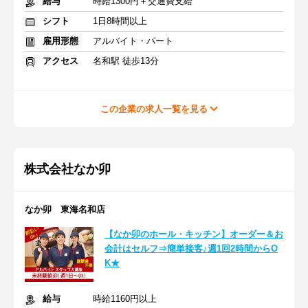
給与
時給1300円＋交通費支給
シフト
1日8時間以上
雇用形態
アルバイト・パート
アクセス
名和駅 徒歩13分
この企業の求人一覧を見る
株式会社なか卯
なか卯 東海名和店
【なか卯のホール・キッチン】オーダー＆お
会計はセルフ⇒簡単接客♪週1回2時間からO
K★
給与
時給1160円以上