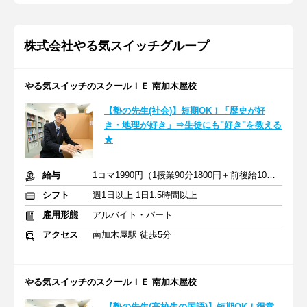
株式会社やる気スイッチグループ
やる気スイッチのスクールＩＥ 南加木屋校
【塾の先生(社会)】短期OK！「歴史が好
き・地理が好き」⇒生徒にも"好き"を教える
★
給与
1コマ1990円（1授業90分1800円＋前後給10分190円）
シフト
週1日以上 1日1.5時間以上
雇用形態
アルバイト・パート
アクセス
南加木屋駅 徒歩5分
やる気スイッチのスクールＩＥ 南加木屋校
【塾の先生(高校生の国語)】短期OK！得意