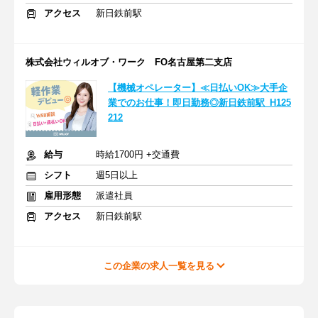
アクセス
新日鉄前駅
株式会社ウィルオブ・ワーク FO名古屋第二支店
【機械オペレーター】≪日払いOK≫大手企
業でのお仕事！即日勤務◎新日鉄前駅_H125
212
給与
時給1700円 +交通費
シフト
週5日以上
雇用形態
派遣社員
アクセス
新日鉄前駅
この企業の求人一覧を見る