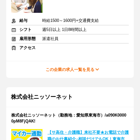
給与
時給1500～1600円+交通費支給
シフト
週5日以上 1日8時間以上
雇用形態
派遣社員
アクセス
この企業の求人一覧を見る
株式会社ニッソーネット
株式会社ニッソーネット（勤務地：愛知県東海市）/a090K0000
0pM8FjQAK!
【サ高住・介護職】来社不要★お電話で介護
職のお仕事紹介♪相談だけでもOK！東海市