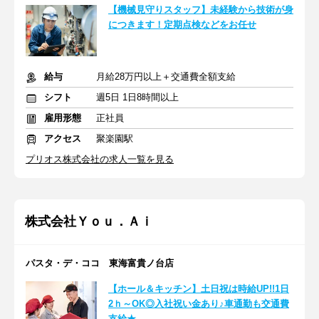
【機械見守りスタッフ】未経験から技術が身
につきます！定期点検などをお任せ
給与
月給28万円以上＋交通費全額支給
シフト
週5日 1日8時間以上
雇用形態
正社員
アクセス
聚楽園駅
プリオス株式会社の求人一覧を見る
株式会社Ｙｏｕ．Ａｉ
パスタ・デ・ココ 東海富貴ノ台店
【ホール＆キッチン】土日祝は時給UP!!1日
2ｈ～OK◎入社祝い金あり♪車通勤も交通費
支給★