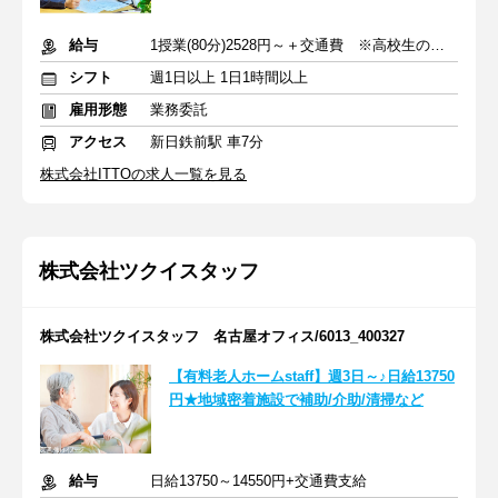
給与
1授業(80分)2528円～＋交通費 ※高校生の場合
シフト
週1日以上 1日1時間以上
雇用形態
業務委託
アクセス
新日鉄前駅 車7分
株式会社ITTOの求人一覧を見る
株式会社ツクイスタッフ
株式会社ツクイスタッフ 名古屋オフィス/6013_400327
【有料老人ホームstaff】週3日～♪日給13750
円★地域密着施設で補助/介助/清掃など
給与
日給13750～14550円+交通費支給