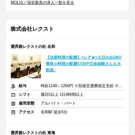
MOLIS／深谷家具の求人一覧を見る
株式会社レクスト
愛昇殿レクストの杜 名和
【法要料理の配膳】<レア★>土日のみOK!!
簡単☆料理の配膳STAFF◎未経験さんも大
歓迎♪
給与
時給1140～1260円 ※別途交通費規定支給 ※土日祝は時給10%UP
シフト
週2日以上 1日4時間以上
雇用形態
アルバイト・パート
アクセス
名和駅 徒歩5分
愛昇殿レクストの杜 東海