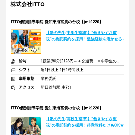
株式会社ITTO
ITTO個別指導学院 愛知東海富貴の台校【jmk1220】
【塾の先生(中学生指導)】"働きやすさ重
視"の委託契約を採用！勉強経験を活かせる♪
給与
1授業(80分)2128円～＋交通費 ※中学生の場合
シフト
週1日以上 1日1時間以上
雇用形態
業務委託
アクセス
新日鉄前駅 車7分
ITTO個別指導学院 愛知東海富貴の台校【jmk1220】
【塾の先生(高校生指導)】"働きやすさ重
視"の委託契約を採用！得意教科だけもOK★