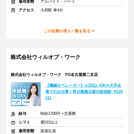
雇用形態
アルバイト・パート
アクセス
大府駅 車4分
この企業の求人一覧を見る
株式会社ウィルオブ・ワーク
株式会社ウィルオブ・ワーク FO名古屋第二支店
【機械オペレーター】≪日払いOK≫大手企
業でのお仕事！即日勤務◎新日鉄前駅_H125
211
給与
時給1700円 +交通費
シフト
週5日以上
雇用形態
派遣社員