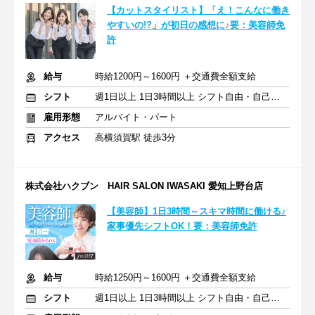
【カットスタイリスト】「え！こんなに働き
やすいの!?」が初日の感想に♪要：美容師免
許
給与
時給1200円～1600円 ＋交通費全額支給
シフト
週1日以上 1日3時間以上 シフト自由・自己申告
雇用形態
アルバイト・パート
アクセス
高横須賀駅 徒歩3分
株式会社ハクブン HAIR SALON IWASAKI 愛知上野台店
【美容師】1日3時間～スキマ時間に働ける♪
家事優先シフトOK！要：美容師免許
給与
時給1250円～1600円 ＋交通費全額支給
シフト
週1日以上 1日3時間以上 シフト自由・自己申告