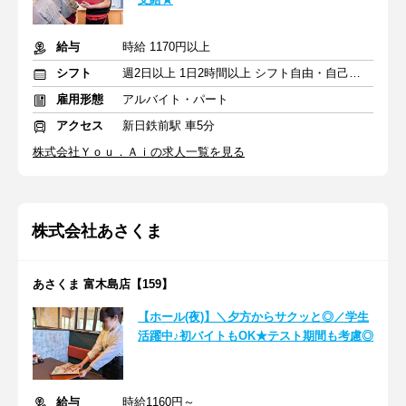
給与
時給 1170円以上
シフト
週2日以上 1日2時間以上 シフト自由・自己申告
雇用形態
アルバイト・パート
アクセス
新日鉄前駅 車5分
株式会社Ｙｏｕ．Ａｉの求人一覧を見る
株式会社あさくま
あさくま 富木島店【159】
【ホール(夜)】＼夕方からサクッと◎／学生
活躍中♪初バイトもOK★テスト期間も考慮◎
給与
時給1160円～