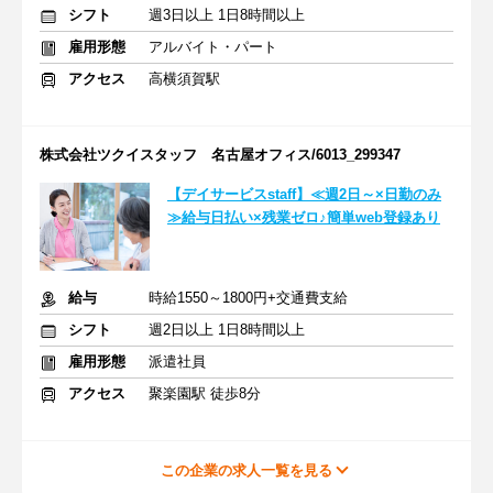
シフト
週3日以上 1日8時間以上
雇用形態
アルバイト・パート
アクセス
高横須賀駅
株式会社ツクイスタッフ 名古屋オフィス/6013_299347
【デイサービスstaff】≪週2日～×日勤のみ
≫給与日払い×残業ゼロ♪簡単web登録あり
給与
時給1550～1800円+交通費支給
シフト
週2日以上 1日8時間以上
雇用形態
派遣社員
アクセス
聚楽園駅 徒歩8分
この企業の求人一覧を見る