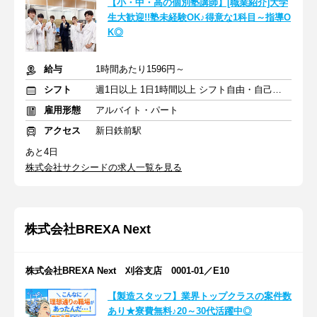
【小・中・高の個別塾講師】[職業紹介]大学
生大歓迎!!塾未経験OK♪得意な1科目～指導O
K◎
給与
1時間あたり1596円～
シフト
週1日以上 1日1時間以上 シフト自由・自己申告
雇用形態
アルバイト・パート
アクセス
新日鉄前駅
あと4日
株式会社サクシードの求人一覧を見る
株式会社BREXA Next
株式会社BREXA Next 刈谷支店 0001-01／E10
【製造スタッフ】業界トップクラスの案件数
あり★寮費無料♪20～30代活躍中◎