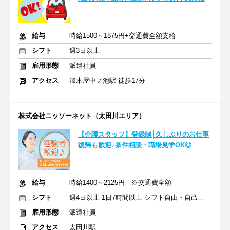
給与
時給1500～1875円+交通費全額支給
シフト
週3日以上
雇用形態
派遣社員
アクセス
加木屋中ノ池駅 徒歩17分
株式会社ニッソーネット（太田川エリア）
【介護スタッフ】登録制│久しぶりのお仕事
復帰も歓迎♪条件相談・職場見学OK◎
給与
時給1400～2125円 ※交通費全額
シフト
週4日以上 1日7時間以上 シフト自由・自己申告
雇用形態
派遣社員
アクセス
太田川駅