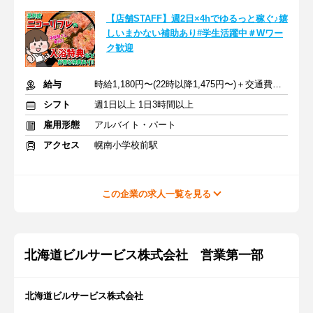
【店舗STAFF】週2日×4hでゆるっと稼ぐ♪嬉
しいまかない補助あり#学生活躍中＃Wワー
ク歓迎
給与
時給1,180円〜(22時以降1,475円〜)＋交通費あり★
シフト
週1日以上 1日3時間以上
雇用形態
アルバイト・パート
アクセス
幌南小学校前駅
この企業の求人一覧を見る
北海道ビルサービス株式会社 営業第一部
北海道ビルサービス株式会社