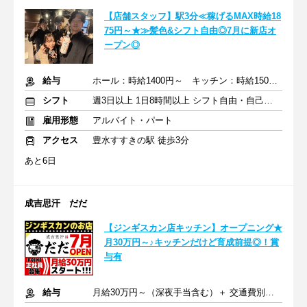
【店舗スタッフ】駅3分≪稼げるMAX時給18
75円～★≫髪色&シフト自由◎7月に新店オ
ープン◎
給与
ホール：時給1400円～ キッチン：時給1500円～ +交通費全額支給
シフト
週3日以上 1日8時間以上 シフト自由・自己申告
雇用形態
アルバイト・パート
アクセス
豊水すすきの駅 徒歩3分
あと6日
成吉思汗 だだ
【ジンギスカン店キッチン】オープニング★
月30万円～♪キッチンだけど育成前提◎！賞
与有
給与
月給30万円～（深夜手当含む）＋ 交通費別途全額支給