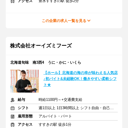
アクセス
豊水すすきの駅 徒歩2分
この企業の求人一覧を見る
株式会社オーイズミフーズ
北海道旬味 南3西4 うに・かに・いくら
【ホール】北海道の海の幸が味わえる人気店
♪初バイト&未経験OK！働きやすい柔軟シフ
ト★
給与
時給1100円～+交通費支給
シフト
週1日以上 1日3時間以上 シフト自由・自己申告
雇用形態
アルバイト・パート
アクセス
すすきの駅 徒歩1分