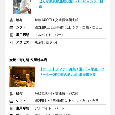
せんか東京駅直結◎週2～1日4h～シフト自
由
給与
時給1400円＋交通費全額支給
シフト
週2日以上 1日4時間以上 シフト自由・自己申告
雇用形態
アルバイト・パート
アクセス
東京駅 徒歩2分
炭焼・寿し処 炙屋総本店
【ホール】ディナー募集！週2日～学生・フ
リーターOK◎春の新staff♪履歴書不要
給与
時給1180円＋交通費一部支給
シフト
週2日以上 1日4時間以上 シフト自由・自己申告
雇用形態
アルバイト・パート