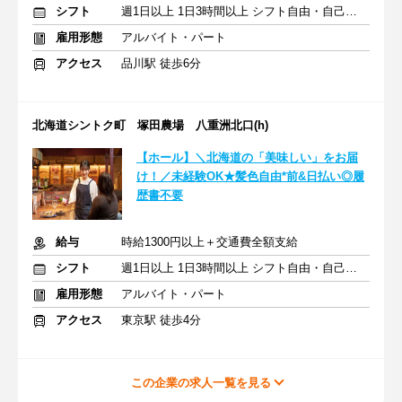
シフト
週1日以上 1日3時間以上 シフト自由・自己申告
雇用形態
アルバイト・パート
アクセス
品川駅 徒歩6分
北海道シントク町 塚田農場 八重洲北口(h)
【ホール】＼北海道の「美味しい」をお届
け！／未経験OK★髪色自由*前&日払い◎履
歴書不要
給与
時給1300円以上＋交通費全額支給
シフト
週1日以上 1日3時間以上 シフト自由・自己申告
雇用形態
アルバイト・パート
アクセス
東京駅 徒歩4分
この企業の求人一覧を見る