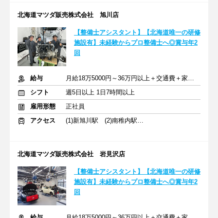
北海道マツダ販売株式会社 旭川店
【整備士アシスタント】【北海道唯一の研修
施設有】未経験からプロ整備士へ◎賞与年2
回
給与
月給18万5000円～36万円以上＋交通費＋家族手当＋住宅手当＋賞与
シフト
週5日以上 1日7時間以上
雇用形態
正社員
アクセス
(1)新旭川駅 (2)南稚内駅 (3)名寄駅
北海道マツダ販売株式会社 岩見沢店
【整備士アシスタント】【北海道唯一の研修
施設有】未経験からプロ整備士へ◎賞与年2
回
給与
月給18万5000円～36万円以上＋交通費＋家族手当＋住宅手当＋賞与