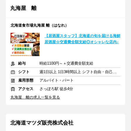
丸海屋 離
北海道食市場丸海屋 離（はなれ）
【居酒屋スタッフ】北海道の旬を届ける海鮮
居酒屋☆交通費全額支給◎オシャレな店内♪
給与
時給1100円～＋交通費全額支給
シフト
週1日以上 1日3時間以上 シフト自由・自己申告
雇用形態
アルバイト・パート
アクセス
さっぽろ駅 徒歩4分
丸海屋 離の求人一覧を見る
北海道マツダ販売株式会社