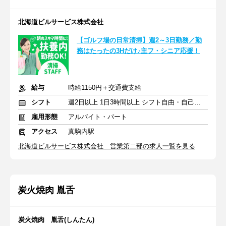
北海道ビルサービス株式会社
【ゴルフ場の日常清掃】週2～3日勤務／勤
務はたったの3Hだけ♪主フ・シニア応援！
給与
時給1150円＋交通費支給
シフト
週2日以上 1日3時間以上 シフト自由・自己申告
雇用形態
アルバイト・パート
アクセス
真駒内駅
北海道ビルサービス株式会社 営業第二部の求人一覧を見る
炭火焼肉 胤舌
炭火焼肉 胤舌(しんたん)