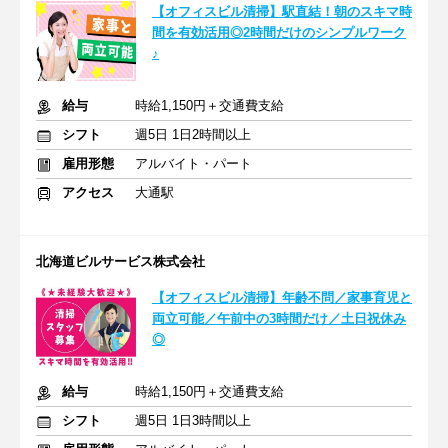
【オフィスビル清掃】駅直結！朝のスキマ時
間を有効活用◎2時間だけのシンプルワーク
♪
給与
時給1,150円＋交通費支給
シフト
週5日 1日2時間以上
雇用形態
アルバイト・パート
アクセス
大通駅
北海道ビルサービス株式会社
【オフィスビル清掃】年齢不問／家事育児と
両立可能／午前中の3時間だけ／土日祝休み
◎
給与
時給1,150円＋交通費支給
シフト
週5日 1日3時間以上