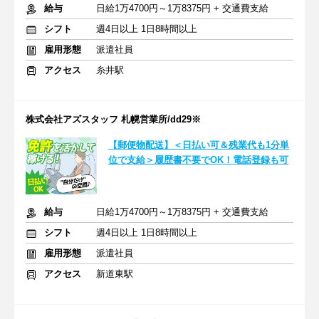
給与
日給1万4700円～1万8375円 + 交通費支給
シフト
週4日以上 1日8時間以上
雇用形態
派遣社員
アクセス
糸井駅
株式会社アズスタッフ 札幌営業所/dd29※
【郵便物配送】＜日払い可＆残業代も1分単
位で支給＞履歴書不要でOK！電話登録も可
給与
日給1万4700円～1万8375円 + 交通費支給
シフト
週4日以上 1日8時間以上
雇用形態
派遣社員
アクセス
新道東駅