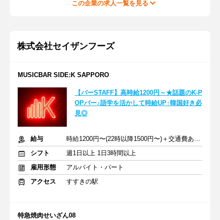
この企業の求人一覧を見る
株式会社セイザンフーズ
MUSICBAR SIDE:K SAPPORO
【バーSTAFF】高時給1200円～★話題のK-P
OPバー♪語学を活かして時給UP↑韓国好き必
見◎
給与
時給1200円〜(22時以降1500円〜)＋交通費あり★
シフト
週1日以上 1日3時間以上
雇用形態
アルバイト・パート
アクセス
すすきの駅
特急焼肉せいざん08