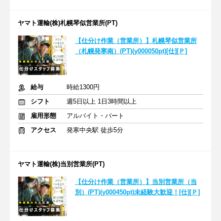
ヤマト運輸(株)札幌琴似営業所(PT)
【仕分け作業（営業所）】札幌琴似営業所
（札幌発寒南）(PT)(y000050pt)[仕][Ｐ]
給与
時給1300円
シフト
週5日以上 1日3時間以上
雇用形態
アルバイト・パート
アクセス
発寒中央駅 徒歩5分
ヤマト運輸(株)当別営業所(PT)
【仕分け作業（営業所）】当別営業所（当
別）(PT)(y000450pt)未経験大歓迎！[仕][Ｐ]