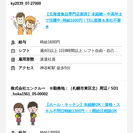
ky2039_07-27000
【北海道食品専門店厨房】未経験～中高年ま
で活躍中♪時給1600円！TEL面接＆来社不要
★
給与
時給1600円
シフト
週4日以上 1日8時間以上 シフト自由・自己申告
雇用形態
派遣社員
アクセス
神谷町駅 徒歩5分
株式会社エンクルー ※勤務地：［札幌市東区北］周辺 / SD1
_hoka1561_05-00002
【ホール・キッチン】未経験OK！資格・ス
キル不問◎時給1300円～！開始日相談OK
給与
時給1300円