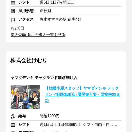
シフト
週5日 1日7時間以上
雇用形態
正社員
アクセス
豊水すすきの駅 徒歩4分
あと6日
炭火焼肉 胤舌の求人一覧を見る
株式会社けむり
ヤマダデンキ テックランド釧路旭町店
【牡蠣小屋スタッフ】ヤマダデンキ テック
ランド釧路旭町店♪履歴書不要・面接率99％
◎
給与
時給1200円
シフト
週1日以上 1日4時間以上 シフト自由・自己申告