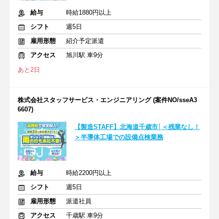
給与
時給1880円以上
シフト
週5日
雇用形態
紹介予定派遣
アクセス
旭川駅 車9分
あと2日
株式会社スタッフサービス・エンジニアリング (案件NO/sseA3
6607)
【製造STAFF】北海道千歳市│＜残業なし！
＞半導体工場での設備点検業務
給与
時給2200円以上
シフト
週5日
雇用形態
派遣社員
アクセス
千歳駅 車9分