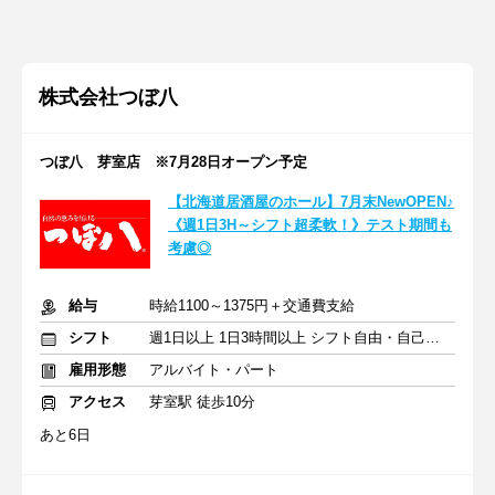
株式会社つぼ八
つぼ八 芽室店 ※7月28日オープン予定
【北海道居酒屋のホール】7月末NewOPEN♪
《週1日3H～シフト超柔軟！》テスト期間も
考慮◎
給与
時給1100～1375円＋交通費支給
シフト
週1日以上 1日3時間以上 シフト自由・自己申告
雇用形態
アルバイト・パート
アクセス
芽室駅 徒歩10分
あと6日