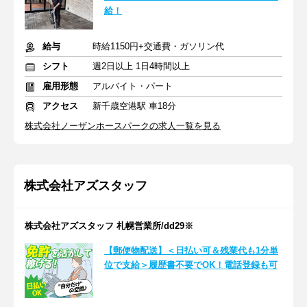
給！
給与
時給1150円+交通費・ガソリン代
シフト
週2日以上 1日4時間以上
雇用形態
アルバイト・パート
アクセス
新千歳空港駅 車18分
株式会社ノーザンホースパークの求人一覧を見る
株式会社アズスタッフ
株式会社アズスタッフ 札幌営業所/dd29※
【郵便物配送】＜日払い可＆残業代も1分単
位で支給＞履歴書不要でOK！電話登録も可