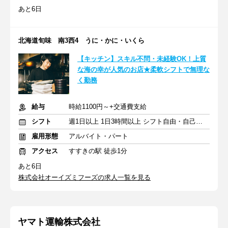
あと6日
北海道旬味 南3西4 うに・かに・いくら
【キッチン】スキル不問・未経験OK！上質
な海の幸が人気のお店★柔軟シフトで無理な
く勤務
給与
時給1100円～+交通費支給
シフト
週1日以上 1日3時間以上 シフト自由・自己申告
雇用形態
アルバイト・パート
アクセス
すすきの駅 徒歩1分
あと6日
株式会社オーイズミフーズの求人一覧を見る
ヤマト運輸株式会社