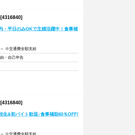
16840]
養内・平日のみOKで主婦活躍中！食事補
0円～ ※交通費全額支給
自由・自己申告
16840]
生&初バイト歓迎♪食事補助60％OFF!
0円～ ※交通費全額支給