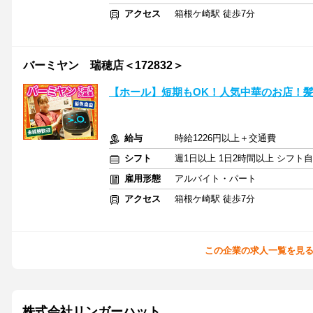
アクセス
箱根ケ崎駅 徒歩7分
バーミヤン 瑞穂店＜172832＞
【ホール】短期もOK！人気中華のお店！
給与
時給1226円以上＋交通費
シフト
週1日以上 1日2時間以上 シフト
雇用形態
アルバイト・パート
アクセス
箱根ケ崎駅 徒歩7分
この企業の求人一覧を見
株式会社リンガーハット