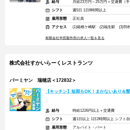
給与
月給23万円～25万円＋交通費（
シフト
週5日 1日8時間以上
雇用形態
正社員
アクセス
(1)箱根ケ崎駅 (2)福生駅 (3)羽
有限会社半田製作所の求人一覧を見る
株式会社すかいらーくレストランツ
バーミヤン 瑞穂店＜172832＞
【キッチン】短期もOK！まかないあり＆
給与
時給1226円以上＋交通費
シフト
週1日以上 1日2時間以上 シフト
雇用形態
アルバイト・パート