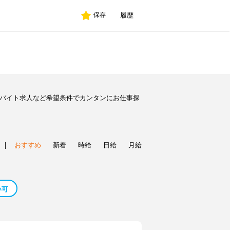
履歴
保存
のバイト求人など希望条件でカンタンにお仕事探
|
おすすめ
新着
時給
日給
月給
い可