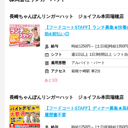
長崎ちゃんぽんリンガーハット ジョイフル本田瑞穂店 [43
【フードコートSTAFF】ランチ募集★扶
助&前払い◎
給与
時給1250円～ [土日祝]時給135
シフト
週1日以上 1日3時間以上 シフト
雇用形態
アルバイト・パート
アクセス
箱根ケ崎駅 車2分
あと1日
長崎ちゃんぽんリンガーハット ジョイフル本田瑞穂店 [43
【フードコートSTAFF】ディナー募集★高校
履歴書不要
給与
時給1250円～ [土日祝]時給135