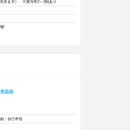
手当含まず） ※賞与年2～3回あり
村駅
髪色自由
自由・自己申告