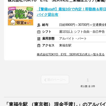
株式会社TOKYO EYE SERVICE＿東福生エリア(警備)
【警備staff】最短3分で内定！即勤務＆即
バイク貸出有
給与
日給9900円～30700円＋交通費
シフト
週1日以上 シフト自由・自己申告
雇用形態
アルバイト・パート
アクセス
東福生駅
株式会社TOKYO EYE SERVICEの求人一覧を見る
1
前のページへ
求人数 全
2
件
「東福生駅 （東京都） 現金手渡し」のアルバ