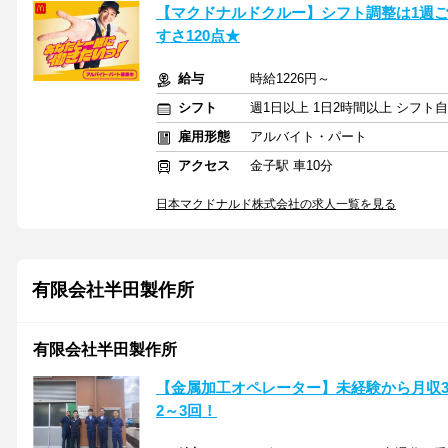
【マクドナルドクルー】シフト調整は1週
すさ120点★
給与
時給1226円～
シフト
週1日以上 1日2時間以上 シフト
雇用形態
アルバイト・パート
アクセス
金子駅 車10分
日本マクドナルド株式会社の求人一覧を見る
有限会社半田製作所
有限会社半田製作所
【金属加工オペレーター】未経験から月収3
2～3回！