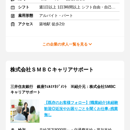
シフト
週1日以上 1日3時間以上 シフト自由・自己申告
雇用形態
アルバイト・パート
アクセス
築地駅 徒歩2分
この企業の求人一覧を見る
株式会社ＳＭＢＣキャリアサポート
三井住友銀行 銀座ｳｪﾙｽﾏﾈｼﾞﾒﾝﾄ ※紹介元：株式会社SMBC
キャリアサポート
【既存のお客様フォロー】[職業紹介]未経験
歓迎◎近況やお困りごとを聞くお仕事♪残業
無し
給与
月給25万8000円～＋交通費支給＋賞与支給あり