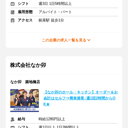
シフト
週3日 1日5時間以上
雇用形態
アルバイト・パート
アクセス
銀座駅 徒歩1分
この企業の求人一覧を見る
株式会社なか卯
なか卯 築地橋店
【なか卯のホール・キッチン】オーダー＆お
会計はセルフ⇒簡単接客♪週1回2時間からO
K★
給与
時給1280円以上
シフト
週1日以上 1日2時間以上