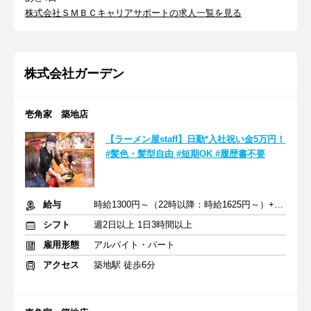
株式会社ＳＭＢＣキャリアサポートの求人一覧を見る
株式会社ガーデン
壱角家 築地店
【ラーメン屋staff】日勤*入社祝い金5万円！
#髪色・髪型自由 #短期OK #履歴書不要
給与
時給1300円～（22時以降：時給1625円～）+交通費
シフト
週2日以上 1日3時間以上
雇用形態
アルバイト・パート
アクセス
築地駅 徒歩6分