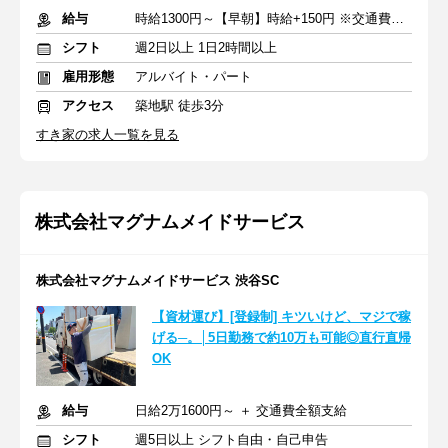
給与
時給1300円～【早朝】時給+150円 ※交通費支給
シフト
週2日以上 1日2時間以上
雇用形態
アルバイト・パート
アクセス
築地駅 徒歩3分
すき家の求人一覧を見る
株式会社マグナムメイドサービス
株式会社マグナムメイドサービス 渋谷SC
【資材運び】[登録制] キツいけど、マジで稼
げる─。│5日勤務で約10万も可能◎直行直帰
OK
給与
日給2万1600円～ ＋ 交通費全額支給
シフト
週5日以上 シフト自由・自己申告