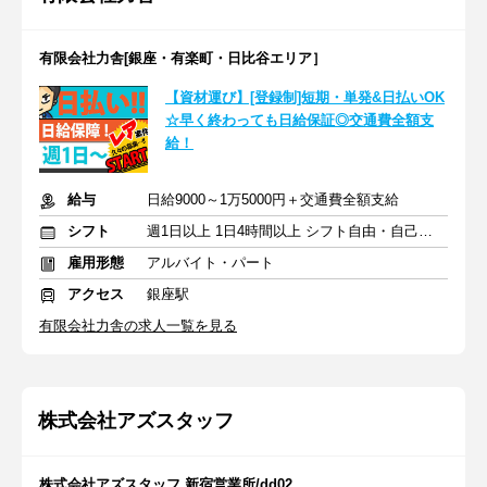
有限会社力舎[銀座・有楽町・日比谷エリア］
【資材運び】[登録制]短期・単発&日払いOK
☆早く終わっても日給保証◎交通費全額支
給！
給与
日給9000～1万5000円＋交通費全額支給
シフト
週1日以上 1日4時間以上 シフト自由・自己申告
雇用形態
アルバイト・パート
アクセス
銀座駅
有限会社力舎の求人一覧を見る
株式会社アズスタッフ
株式会社アズスタッフ 新宿営業所/dd02