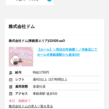
株式会社ドム
株式会社ドム(東銀座エリア)/22428-aaO
【ホール】＼明治32年創業！／洋食店にて
ホール＠東銀座駅から徒歩5分
給与
時給1750円
シフト
週4日以上 1日7時間以上
雇用形態
派遣社員
アクセス
東銀座駅 徒歩5分
本日、掲載終了
株式会社ドムの求人一覧を見る