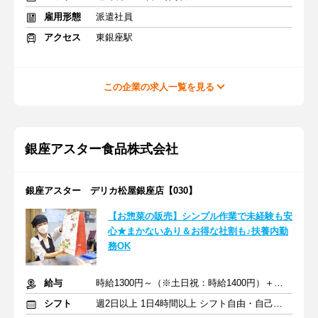
雇用形態
派遣社員
アクセス
東銀座駅
この企業の求人一覧を見る
銀座アスター食品株式会社
銀座アスター デリカ松屋銀座店【030】
【お惣菜の販売】シンプル作業で未経験も安
心★まかないあり＆お得な社割も♪扶養内勤
務OK
給与
時給1300円～（※土日祝：時給1400円）＋交通費支給
シフト
週2日以上 1日4時間以上 シフト自由・自己申告