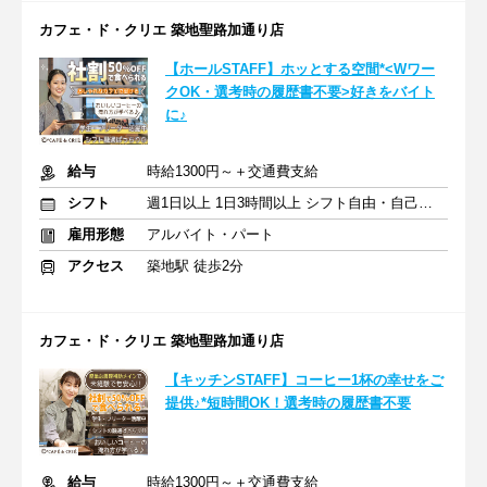
カフェ・ド・クリエ 築地聖路加通り店
【ホールSTAFF】ホッとする空間*<Wワー
クOK・選考時の履歴書不要>好きをバイト
に♪
給与
時給1300円～＋交通費支給
シフト
週1日以上 1日3時間以上 シフト自由・自己申告
雇用形態
アルバイト・パート
アクセス
築地駅 徒歩2分
カフェ・ド・クリエ 築地聖路加通り店
【キッチンSTAFF】コーヒー1杯の幸せをご
提供♪*短時間OK！選考時の履歴書不要
給与
時給1300円～＋交通費支給