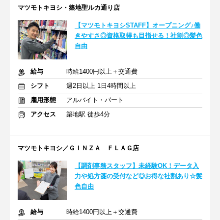
マツモトキヨシ・築地聖ルカ通り店
【マツモトキヨシSTAFF】オープニング♪働
きやすさ◎資格取得も目指せる！社割◎髪色
自由
給与
時給1400円以上＋交通費
シフト
週2日以上 1日4時間以上
雇用形態
アルバイト・パート
アクセス
築地駅 徒歩4分
マツモトキヨシ／ＧＩＮＺＡ ＦＬＡＧ店
【調剤事務スタッフ】未経験OK！データ入
力や処方箋の受付など◎お得な社割あり☆髪
色自由
給与
時給1400円以上＋交通費