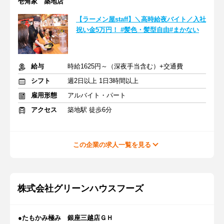
壱角家 築地店
【ラーメン屋staff】＼高時給夜バイト／入社
祝い金5万円！ #髪色・髪型自由#まかない
給与
時給1625円～（深夜手当含む）+交通費
シフト
週2日以上 1日3時間以上
雇用形態
アルバイト・パート
アクセス
築地駅 徒歩6分
この企業の求人一覧を見る
株式会社グリーンハウスフーズ
●たもかみ極み 銀座三越店ＧＨ