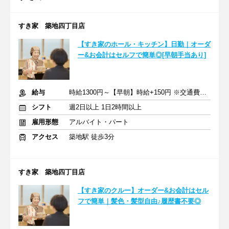
すき家 築地四丁目店
【すき家のホール・キッチン】日勤｜オーダ
ー&お会計はセルフで簡単◎[早朝手当あり]
給与
時給1300円～【早朝】時給+150円 ※交通費支給
シフト
週2日以上 1日2時間以上
雇用形態
アルバイト・パート
アクセス
築地駅 徒歩3分
すき家 築地四丁目店
【すき家のクルー】オーダー&お会計はセル
フで簡単｜髪色・髪型自由♪履歴書不要◎