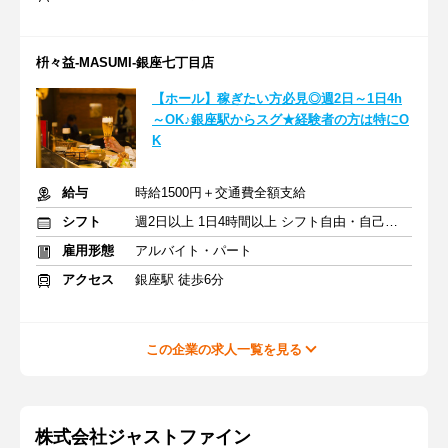
枡々益-MASUMI-銀座七丁目店
【ホール】稼ぎたい方必見◎週2日～1日4h
～OK♪銀座駅からスグ★経験者の方は特にO
K
給与
時給1500円＋交通費全額支給
シフト
週2日以上 1日4時間以上 シフト自由・自己申告
雇用形態
アルバイト・パート
アクセス
銀座駅 徒歩6分
この企業の求人一覧を見る
株式会社ジャストファイン