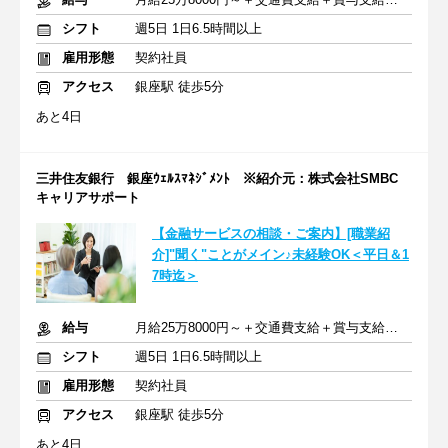
シフト
週5日 1日6.5時間以上
雇用形態
契約社員
アクセス
銀座駅 徒歩5分
あと4日
三井住友銀行 銀座ｳｪﾙｽﾏﾈｼﾞﾒﾝﾄ ※紹介元：株式会社SMBC
キャリアサポート
【金融サービスの相談・ご案内】[職業紹
介]"聞く"ことがメイン♪未経験OK＜平日＆1
7時迄＞
給与
月給25万8000円～＋交通費支給＋賞与支給あり
シフト
週5日 1日6.5時間以上
雇用形態
契約社員
アクセス
銀座駅 徒歩5分
あと4日