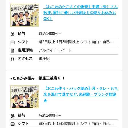
【おこわのたごさくの販売】主婦（夫）さん
歓迎♪家計に優しい社割あり◎急なお休みも
OK！
給与
時給1400円～
シフト
週2日以上 1日3時間以上 シフト自由・自己申告
雇用形態
アルバイト・パート
アクセス
銀座駅
●たもかみ極み 銀座三越店ＧＨ
【おこわ作り・パック詰め】具・タレ・もち
米を混ぜて蒸すなど♪未経験・ブランク歓迎
★
給与
時給1400円～
シフト
週2日以上 1日3時間以上 シフト自由・自己申告