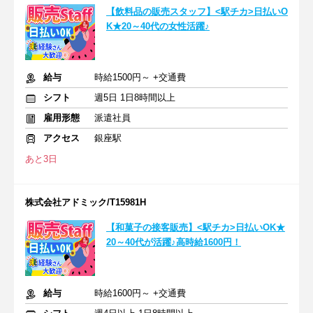
【飲料品の販売スタッフ】<駅チカ>日払いO
K★20～40代の女性活躍♪
給与
時給1500円～ +交通費
シフト
週5日 1日8時間以上
雇用形態
派遣社員
アクセス
銀座駅
あと3日
株式会社アドミック/T15981H
【和菓子の接客販売】<駅チカ>日払いOK★
20～40代が活躍♪高時給1600円！
給与
時給1600円～ +交通費