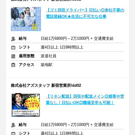
【ゴミ回収ドライバー】日払い◎来社不要の
電話登録OK★生活に不可欠な仕事
給与
日給1万6800円～2万1000円 + 交通費支給
シフト
週4日以上 1日8時間以上
雇用形態
派遣社員
アクセス
築地駅
株式会社アズスタッフ 新宿営業所/dd02
【リネン配送】回収や配送メイン◎接客や営
業なし！日払いOK◎職場見学も可能！
給与
日給1万6800円～2万1000円 + 交通費支給
シフト
週4日以上 1日8時間以上