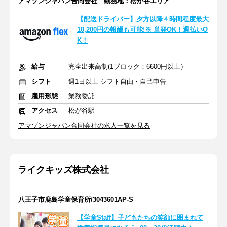
アマゾンジャパン合同会社 勤務地：松が谷エリア
【配送ドライバー】夕方以降４時間程度最大
10,200円の報酬も可能!※ 単発OK！週払いO
K！
給与
完全出来高制(1ブロック：6600円以上）
シフト
週1日以上 シフト自由・自己申告
雇用形態
業務委託
アクセス
松が谷駅
アマゾンジャパン合同会社の求人一覧を見る
ライクキッズ株式会社
八王子市鹿島学童保育所/3043601AP-S
【学童Staff】子どもたちの笑顔に囲まれて