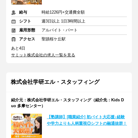
給与
時給1226円+交通費全額
シフト
週3日以上 1日3時間以上
雇用形態
アルバイト・パート
アクセス
聖蹟桜ケ丘駅
あと4日
サミット株式会社の求人一覧を見る
株式会社学研エル・スタッフィング
紹介元：株式会社学研エル・スタッフィング（紹介先：Kids D
uo 多摩センター）
【塾講師】[職業紹介] 初バイト大応援♪経験
や学力よりも人柄重視◎シフトの融通抜群！