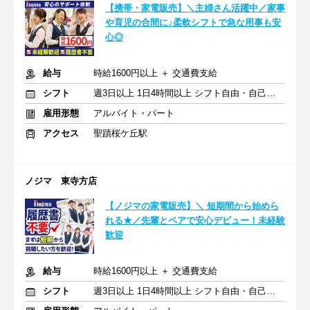
【携帯・家電販売】＼主婦さん活躍中／家事
や育児の合間に♪柔軟シフトで急な用事も安
心◎
給与
時給1600円以上 ＋ 交通費支給
シフト
週3日以上 1日4時間以上 シフト自由・自己申告
雇用形態
アルバイト・パート
アクセス
聖蹟桜ケ丘駅
ノジマ 東寺方店
【ノジマの家電販売】＼ 短期間から始めら
れる★／先輩とペアで安心デビュー！未経験
歓迎
給与
時給1600円以上 ＋ 交通費支給
シフト
週3日以上 1日4時間以上 シフト自由・自己申告