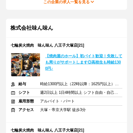
この企業の求人一覧を見る
株式会社味ん味ん
七輪炭火焼肉 味ん味ん 八王子大塚店[21]
【焼肉屋のホール】初バイト歓迎！失敗して
も周りがサポートします◎高校生も時給130
0円♪
給与
時給1300円以上（22時以降：1625円以上）＋交通費支給
シフト
週2日以上 1日4時間以上 シフト自由・自己申告
雇用形態
アルバイト・パート
アクセス
大塚・帝京大学駅 徒歩3分
七輪炭火焼肉 味ん味ん 八王子大塚店[21]