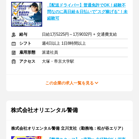
【配送ドライバー】普通免許でOK！経験不
問なのに高日給＆日払いで"スグ稼げる"！未
経験可
給与
日給1万5225円～1万9032円 + 交通費支給
シフト
週4日以上 1日8時間以上
雇用形態
派遣社員
アクセス
大塚・帝京大学駅
この企業の求人一覧を見る
株式会社オリエンタル警備
株式会社オリエンタル警備 立川支社（勤務地：松が谷エリア）