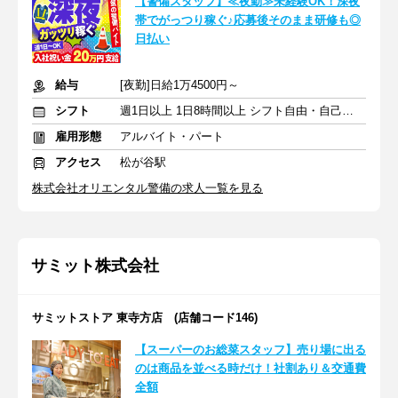
【警備スタッフ】≪夜勤≫未経験OK！深夜
帯でがっつり稼ぐ♪応募後そのまま研修も◎
日払い
給与
[夜勤]日給1万4500円～
シフト
週1日以上 1日8時間以上 シフト自由・自己申告
雇用形態
アルバイト・パート
アクセス
松が谷駅
株式会社オリエンタル警備の求人一覧を見る
サミット株式会社
サミットストア 東寺方店 (店舗コード146)
【スーパーのお総菜スタッフ】売り場に出る
のは商品を並べる時だけ！社割あり＆交通費
全額