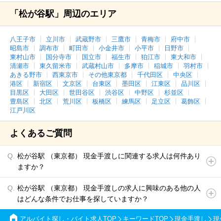
「松が谷駅」周辺のエリア
八王子市
立川市
武蔵野市
三鷹市
青梅市
府中市
昭島市
調布市
町田市
小金井市
小平市
日野市
東村山市
国分寺市
国立市
福生市
狛江市
東大和市
清瀬市
東久留米市
武蔵村山市
多摩市
稲城市
羽村市
あきる野市
西東京市
その他東京都
千代田区
中央区
港区
新宿区
文京区
台東区
墨田区
江東区
品川区
目黒区
大田区
世田谷区
渋谷区
中野区
杉並区
豊島区
北区
荒川区
板橋区
練馬区
足立区
葛飾区
江戸川区
よくあるご質問
松が谷駅 （東京都） 現金手渡しに関連する求人は何件あり
ますか？
松が谷駅 （東京都） 現金手渡しの求人に興味のある他の人
はどんな条件でお仕事を探していますか？
アルバイト探し・バイト求人TOP
キーワードTOP
現金手渡し
現