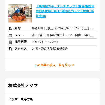
【焼肉屋のキッチンスタッフ】髪色/髪型自
由◎終電帰り可★1週間毎のシフト提出♪高
校生OK
給与
時給1300円以上（22時以降：1625円以上）＋交通費支給
シフト
週2日以上 1日4時間以上 シフト自由・自己申告
雇用形態
アルバイト・パート
アクセス
大塚・帝京大学駅 徒歩3分
この企業の求人一覧を見る
株式会社ノジマ
ノジマ 東寺方店