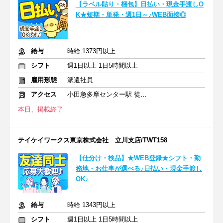
【ラベル貼り・梱包】日払い・現金手渡しO
K★短期・単発・週1日～♪WEB面接◎
給与
時給 1373円以上
シフト
週1日以上 1日5時間以上
雇用形態
派遣社員
アクセス
小田急多摩センター駅 徒歩10分
本日、掲載終了
テイケイワークス東京株式会社 立川支店/TWT158
【仕分け・検品】★WEB登録★シフト・勤
務地・お仕事が選べる♪日払い・現金手渡し
OK♪
給与
時給 1343円以上
シフト
週1日以上 1日5時間以上