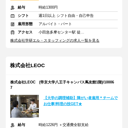
給与
時給1300円
シフト
週1日以上 シフト自由・自己申告
雇用形態
アルバイト・パート
アクセス
小田急多摩センター駅 徒歩19分
株式会社学研エル・スタッフィングの求人一覧を見る
株式会社LEOC
株式会社LEOC (帝京大学八王子キャンパス蔦友館1階)/10006
7
【大学の調理補助】障がい者雇用＊チームで
お仕事!料理の技GET★
給与
時給1226円 ＋交通費全額支給