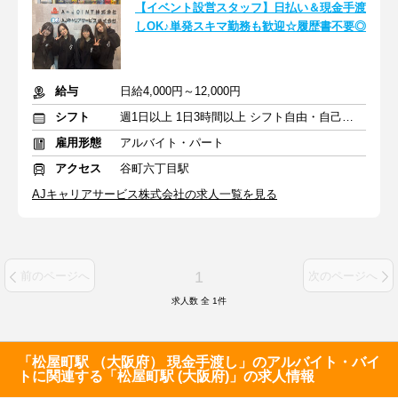
【イベント設営スタッフ】日払い＆現金手渡
しOK♪単発スキマ勤務も歓迎☆履歴書不要◎
給与
日給4,000円～12,000円
シフト
週1日以上 1日3時間以上 シフト自由・自己申告
雇用形態
アルバイト・パート
アクセス
谷町六丁目駅
AJキャリアサービス株式会社の求人一覧を見る
1
前のページへ
次のページへ
求人数 全
1
件
「松屋町駅 （大阪府） 現金手渡し」のアルバイト・バイ
トに関連する「松屋町駅 (大阪府)」の求人情報