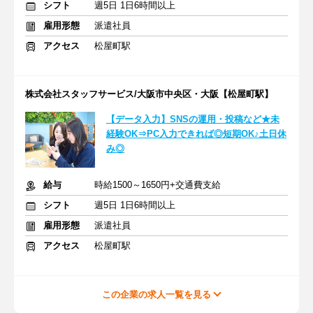
シフト
週5日 1日6時間以上
雇用形態
派遣社員
アクセス
松屋町駅
株式会社スタッフサービス/大阪市中央区・大阪【松屋町駅】
【データ入力】SNSの運用・投稿など★未
経験OK⇒PC入力できれば◎短期OK♪土日休
み◎
給与
時給1500～1650円+交通費支給
シフト
週5日 1日6時間以上
雇用形態
派遣社員
アクセス
松屋町駅
この企業の求人一覧を見る