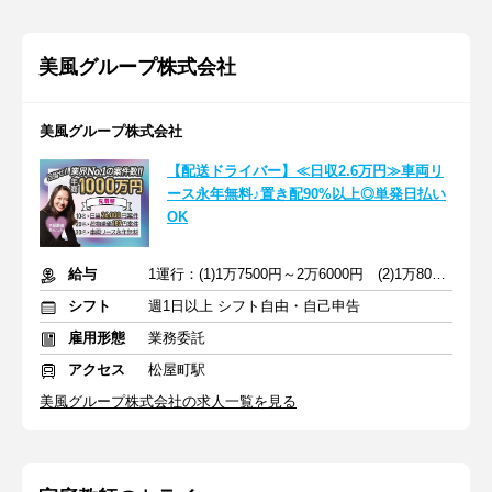
美風グループ株式会社
美風グループ株式会社
【配送ドライバー】≪日収2.6万円≫車両リ
ース永年無料♪置き配90%以上◎単発日払い
OK
給与
1運行：(1)1万7500円～2万6000円 (2)1万8000円～2万6000円
シフト
週1日以上 シフト自由・自己申告
雇用形態
業務委託
アクセス
松屋町駅
美風グループ株式会社の求人一覧を見る