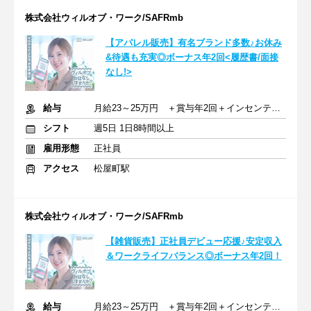
株式会社ウィルオブ・ワーク/SAFRmb
【アパレル販売】有名ブランド多数♪お休み
&待遇も充実◎ボーナス年2回<履歴書/面接
なし!>
給与
月給23～25万円 ＋賞与年2回＋インセンティブ＋交通費
シフト
週5日 1日8時間以上
雇用形態
正社員
アクセス
松屋町駅
株式会社ウィルオブ・ワーク/SAFRmb
【雑貨販売】正社員デビュー応援♪安定収入
＆ワークライフバランス◎ボーナス年2回！
給与
月給23～25万円 ＋賞与年2回＋インセンティブ＋交通費