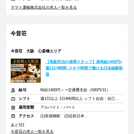
ヤマト運輸株式会社の求人一覧を見る
今昔荘
今昔荘 大阪 心斎橋エリア
【高級民泊の清掃スタッフ】高時給1400円×
週1日/4時間♪スキマ時間で働ける◎未経験歓
迎
給与
時給1400円～ +交通費支給（500円/日）
シフト
週1日以上 1日4時間以上 シフト自由・自己申告
雇用形態
アルバイト・パート
アクセス
(1)長堀橋駅 (2)近鉄日本橋駅
あと5日
今昔荘の求人一覧を見る