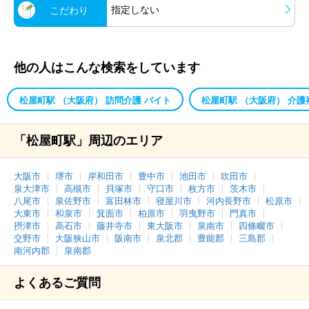
指定しない
こだわり
他の人はこんな検索をしています
松屋町駅 （大阪府） 訪問介護 バイト
松屋町駅 （大阪府） 介護
「松屋町駅」周辺のエリア
大阪市
堺市
岸和田市
豊中市
池田市
吹田市
泉大津市
高槻市
貝塚市
守口市
枚方市
茨木市
八尾市
泉佐野市
富田林市
寝屋川市
河内長野市
松原市
大東市
和泉市
箕面市
柏原市
羽曳野市
門真市
摂津市
高石市
藤井寺市
東大阪市
泉南市
四條畷市
交野市
大阪狭山市
阪南市
泉北郡
豊能郡
三島郡
南河内郡
泉南郡
よくあるご質問