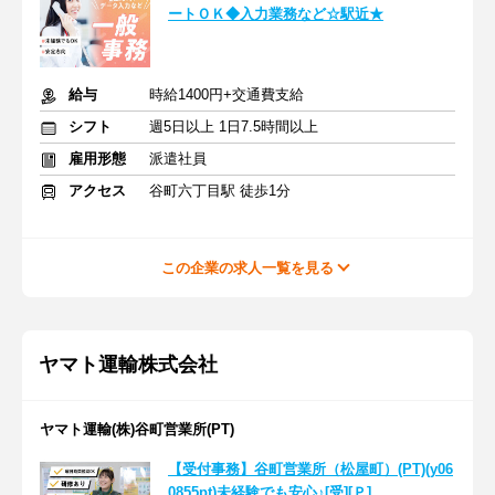
ートＯＫ◆入力業務など☆駅近★
給与
時給1400円+交通費支給
シフト
週5日以上 1日7.5時間以上
雇用形態
派遣社員
アクセス
谷町六丁目駅 徒歩1分
この企業の求人一覧を見る
ヤマト運輸株式会社
ヤマト運輸(株)谷町営業所(PT)
【受付事務】谷町営業所（松屋町）(PT)(y06
0855pt)未経験でも安心♪[受][Ｐ]