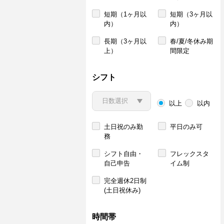
短期（1ヶ月以
短期（3ヶ月以
内）
内）
長期（3ヶ月以
春/夏/冬休み期
上）
間限定
シフト
以上
以内
土日祝のみ勤
平日のみ可
務
シフト自由・
フレックスタ
自己申告
イム制
完全週休2日制
(土日祝休み)
時間帯