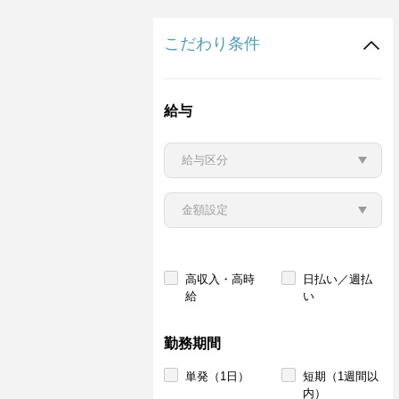
こだわり条件
給与
高収入・高時
日払い／週払
給
い
勤務期間
単発（1日）
短期（1週間以
内）