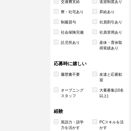
交通費支給
送迎制度あり
寮・社宅あり
昇給あり
制服貸与
社員割引あり
社会保険完備
社員登用あり
託児所あり
産休・育休取
得実績あり
応募時に嬉しい
履歴書不要
友達と応募歓
迎
オープニング
大量募集(10名
スタッフ
以上)
経験
英語力・語学
PCスキルを活
力を活かす
かす