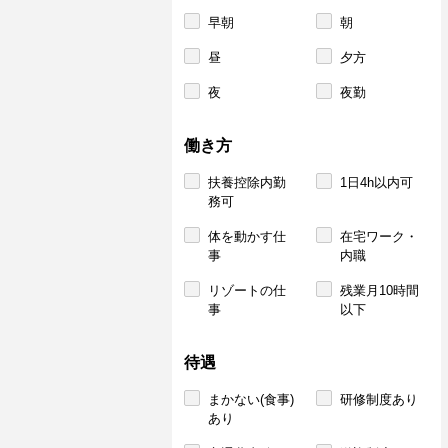
早朝
朝
昼
夕方
夜
夜勤
働き方
扶養控除内勤
1日4h以内可
務可
体を動かす仕
在宅ワーク・
事
内職
リゾートの仕
残業月10時間
事
以下
待遇
まかない(食事)
研修制度あり
あり