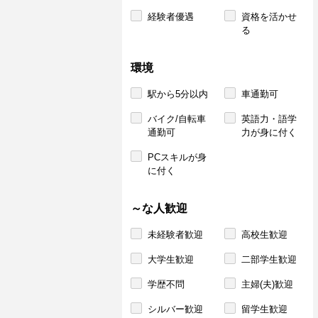
経験者優遇
資格を活かせ
る
環境
駅から5分以内
車通勤可
バイク/自転車
英語力・語学
通勤可
力が身に付く
PCスキルが身
に付く
～な人歓迎
未経験者歓迎
高校生歓迎
大学生歓迎
二部学生歓迎
学歴不問
主婦(夫)歓迎
シルバー歓迎
留学生歓迎