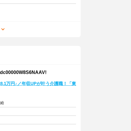
る
0000W8S6NAAV!
.1万円♪／年収UPが叶う介護職！「東
支給