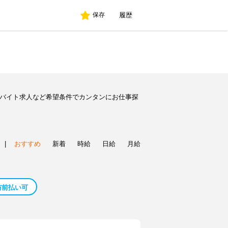
履歴
保存
のバイト求人など希望条件でカンタンにお仕事探
|
おすすめ
新着
時給
日給
月給
与前払い可