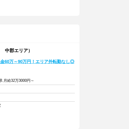
し 中郡エリア）
金60万～90万円！エリア外転勤なし◎
県:月給32万3000円～
駅