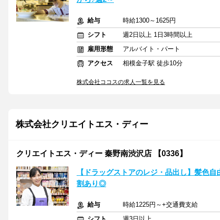
給与
時給1300～1625円
シフト
週2日以上 1日3時間以上
雇用形態
アルバイト・パート
アクセス
相模金子駅 徒歩10分
株式会社ココスの求人一覧を見る
株式会社クリエイトエス・ディー
クリエイトエス・ディー 秦野南渋沢店 【0336】
【ドラッグストアのレジ・品出し】髪色自由
割あり◎
給与
時給1225円～+交通費支給
シフト
週3日以上