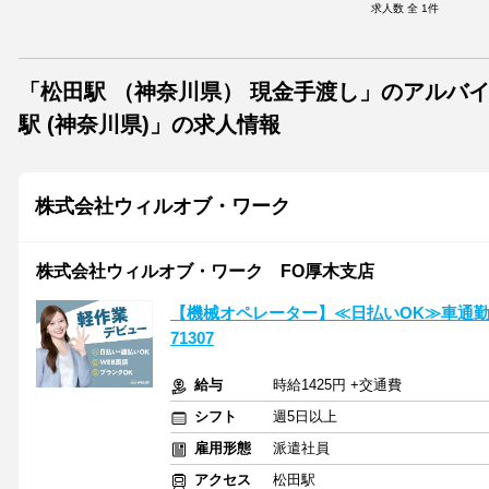
求人数 全
1
件
「松田駅 （神奈川県） 現金手渡し」のアルバ
駅 (神奈川県)」の求人情報
株式会社ウィルオブ・ワーク
株式会社ウィルオブ・ワーク FO厚木支店
【機械オペレーター】≪日払いOK≫車通勤
71307
給与
時給1425円 +交通費
シフト
週5日以上
雇用形態
派遣社員
アクセス
松田駅