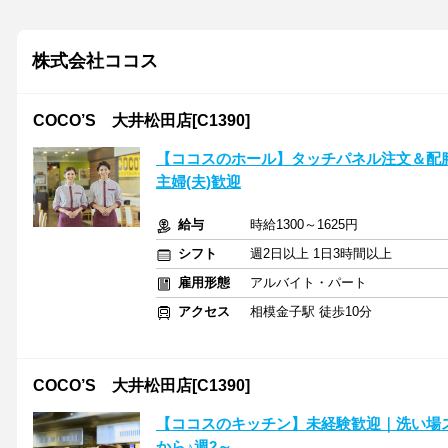
株式会社ココス
COCO’S 大井松田店[C1390]
【ココスのホール】タッチパネル注文＆配
主婦(夫)歓迎
給与
時給1300～1625円
シフト
週2日以上 1日3時間以上
雇用形態
アルバイト・パート
アクセス
相模金子駅 徒歩10分
COCO’S 大井松田店[C1390]
【ココスのキッチン】未経験歓迎｜洗い場
から♪週2～