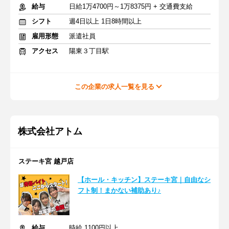
給与
日給1万4700円～1万8375円 + 交通費支給
シフト
週4日以上 1日8時間以上
雇用形態
派遣社員
アクセス
陽東３丁目駅
この企業の求人一覧を見る
株式会社アトム
ステーキ宮 越戸店
【ホール・キッチン】ステーキ宮｜自由なシ
フト制！まかない補助あり♪
給与
時給 1100円以上