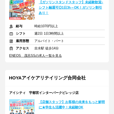
【ガソリンスタンドスタッフ】未経験歓迎♪
シフト融通可◎1日3h～OK！ガソリン割引
あり！
給与
時給1070円以上
シフト
週2日 1日3時間以上
雇用形態
アルバイト・パート
アクセス
吉水駅 徒歩14分
ENEOS 茂呂SSの求人一覧を見る
HOYAアイケアリテイリング合同会社
アイシティ 宇都宮インターパークビレッジ店
【店舗スタッフ】お客様の未来をもっと鮮明
に★学生も活躍中！未経験OK