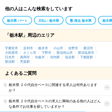
他の人はこんな検索をしています
栃木県 パート
日払い 栃木県
塾 採点 栃木県
栃木県
「栃木駅」周辺のエリア
宇都宮市
足利市
栃木市
小山市
佐野市
鹿沼市
大田原市
さくら市
下野市
那須烏山市
那須塩原市
日光市
真岡市
矢板市
河内郡
塩谷郡
下都賀郡
那須郡
芳賀郡
よくあるご質問
栃木県 ２０代自分ペースに関連する求人は何件あります
か？
栃木県 ２０代自分ペースの求人に興味のある他の人はどん
な条件でお仕事を探していますか？