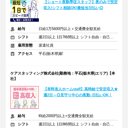
【ショート夜勤専従スタッフ】夜のみで安定
収入!シフト相談OK!最短当日払い◎
給与
日給1万5600円以上＋交通費全額支給
シフト
週2日以上 1日7時間以上 シフト自由・自己申告
雇用形態
派遣社員
アクセス
平石(栃木県)駅
ケアスタッフィング株式会社(勤務地：平石(栃木県)エリア)【本
社】
【有料老人ホームstaff】高時給で安定収入★
週2日～◎見守り中心の夜勤♪日払いOK！
給与
時給2000円以上+交通費全額支給
シフト
週2日以上 1日8時間以上 シフト自由・自己申告