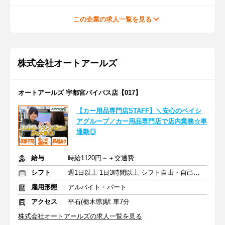
この企業の求人一覧を見る
株式会社オートアールズ
オートアールズ 宇都宮バイパス店【017】
【カー用品専門店STAFF】＼安心のベイシ
アグループ／カー用品専門店で店内業務☆車
通勤◎
給与
時給1120円～＋交通費
シフト
週1日以上 1日3時間以上 シフト自由・自己申告
雇用形態
アルバイト・パート
アクセス
平石(栃木県)駅 車7分
株式会社オートアールズの求人一覧を見る