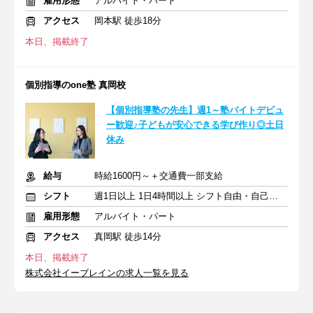
雇用形態
アルバイト・パート
アクセス
岡本駅 徒歩18分
本日、掲載終了
個別指導のone塾 真岡校
【個別指導塾の先生】週1～塾バイトデビュ
ー歓迎♪子どもが安心できる学び作り◎土日
休み
給与
時給1600円～＋交通費一部支給
シフト
週1日以上 1日4時間以上 シフト自由・自己申告
雇用形態
アルバイト・パート
アクセス
真岡駅 徒歩14分
本日、掲載終了
株式会社イーブレインの求人一覧を見る