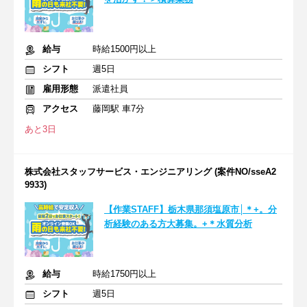
給与
時給1500円以上
シフト
週5日
雇用形態
派遣社員
アクセス
藤岡駅 車7分
あと3日
株式会社スタッフサービス・エンジニアリング (案件NO/sseA2
9933)
【作業STAFF】栃木県那須塩原市│＊+。分
析経験のある方大募集。+＊水質分析
給与
時給1750円以上
シフト
週5日