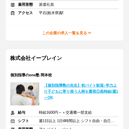
雇用形態
派遣社員
アクセス
平石(栃木県)駅
この企業の求人一覧を見る
株式会社イーブレイン
個別指導のone塾 岡本校
【個別指導塾の先生】初バイト歓迎♪学力よ
り子どもに寄り添う人柄を重視◎高時給/週1
～OK
給与
時給1600円～＋交通費一部支給
シフト
週1日以上 1日4時間以上 シフト自由・自己申告