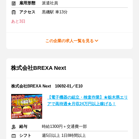
雇用形態
派遣社員
アクセス
黒磯駅 車13分
あと3日
この企業の求人一覧を見る
株式会社BREXA Next
株式会社BREXA Next 10692-01／E10
【電子機器の組立・検査作業】★栃木県エリ
アで高待遇★月収24万円以上稼げる！
給与
時給1300円＋交通費一部
シフト
週5日以上 1日8時間以上