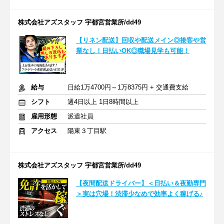
株式会社アズスタッフ 宇都宮営業所/dd49
【リネン配送】回収や配送メイン◎接客や営
業なし！日払いOK◎職場見学も可能！
給与
日給1万4700円～1万8375円 + 交通費支給
シフト
週4日以上 1日8時間以上
雇用形態
派遣社員
アクセス
陽東３丁目駅
株式会社アズスタッフ 宇都宮営業所/dd49
【夜間配送ドライバー】＜日払い＆夜勤専門
＞実は穴場！渋滞少なめで効率よく稼げる♪