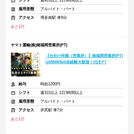
シフト
週4日以上 1日5時間以上
雇用形態
アルバイト・パート
アクセス
博多南駅 車8分
あと1日
ヤマト運輸(株)南福岡営業所(PT)
【仕分け作業（営業所）】南福岡営業所(PT)
(y090069pt)未経験大歓迎！[仕][Ｐ]
給与
時給1200円
シフト
週3日以上 1日3時間以上
雇用形態
アルバイト・パート
アクセス
井尻駅 車7分
あと1日