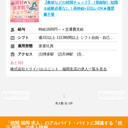
【教材などの校閲チェック】［登録制］知識
＆経験必要なし！高時給×日払いOK★履歴
書不要
給与
時給1600円～＋交通費支給
シフト
週2日以上 1日3時間以上 シフト自由・自己申告
雇用形態
派遣社員
アクセス
(1)博多駅 (2)天神駅 (3)大橋駅
あと3日
株式会社トライバルユニット 福岡支店の求人一覧を見る
1
前のページへ
次のページへ
求人数 全
1
件
「校閲 福岡 求人」のアルバイト・バイトに関連する「校
正 福岡」の求人情報