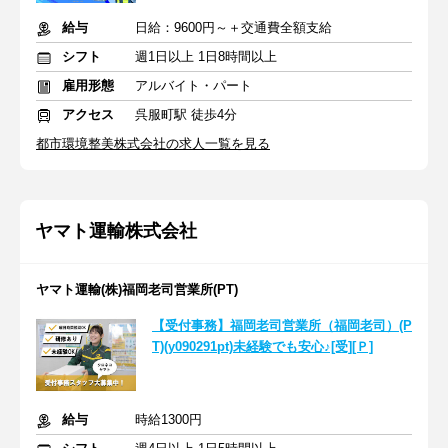
給与
日給：9600円～＋交通費全額支給
シフト
週1日以上 1日8時間以上
雇用形態
アルバイト・パート
アクセス
呉服町駅 徒歩4分
都市環境整美株式会社の求人一覧を見る
ヤマト運輸株式会社
ヤマト運輸(株)福岡老司営業所(PT)
【受付事務】福岡老司営業所（福岡老司）(P
T)(y090291pt)未経験でも安心♪[受][Ｐ]
給与
時給1300円