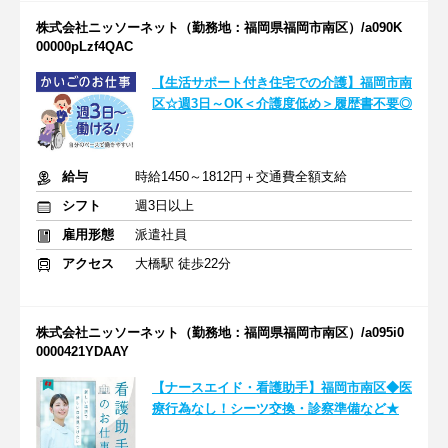
株式会社ニッソーネット（勤務地：福岡県福岡市南区）/a090K
00000pLzf4QAC
【生活サポート付き住宅での介護】福岡市南
区☆週3日～OK＜介護度低め＞履歴書不要◎
給与
時給1450～1812円＋交通費全額支給
シフト
週3日以上
雇用形態
派遣社員
アクセス
大橋駅 徒歩22分
株式会社ニッソーネット（勤務地：福岡県福岡市南区）/a095i0
0000421YDAAY
【ナースエイド・看護助手】福岡市南区◆医
療行為なし！シーツ交換・診察準備など★