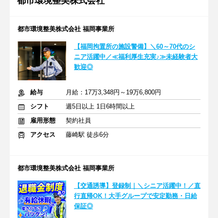
都市環境整美株式会社
都市環境整美株式会社 福岡事業所
【福岡拘置所の施設警備】＼60～70代のシ
ニア活躍中／≪福利厚生充実♪≫未経験者大
歓迎◎
給与
月給：17万3,348円～19万6,800円
シフト
週5日以上 1日6時間以上
雇用形態
契約社員
アクセス
藤崎駅 徒歩6分
都市環境整美株式会社 福岡事業所
【交通誘導】登録制｜＼シニア活躍中！／直
行直帰OK！大手グループで安定勤務・日給
保証◎