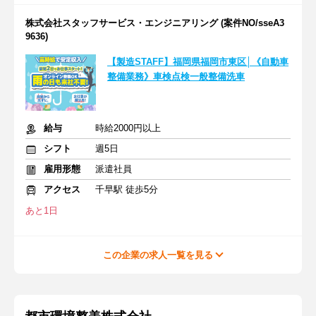
株式会社スタッフサービス・エンジニアリング (案件NO/sseA3
9636)
【製造STAFF】福岡県福岡市東区│《自動車
整備業務》車検点検一般整備洗車
給与
時給2000円以上
シフト
週5日
雇用形態
派遣社員
アクセス
千早駅 徒歩5分
あと1日
この企業の求人一覧を見る