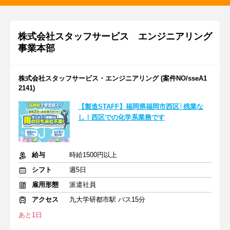
株式会社スタッフサービス エンジニアリング
事業本部
株式会社スタッフサービス・エンジニアリング (案件NO/sseA1
2141)
【製造STAFF】福岡県福岡市西区│残業な
し！西区での化学系業務です
給与
時給1500円以上
シフト
週5日
雇用形態
派遣社員
アクセス
九大学研都市駅 バス15分
あと1日