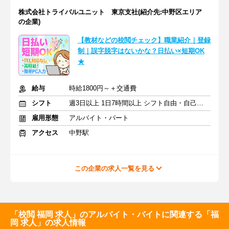
株式会社トライバルユニット 東京支社(紹介先:中野区エリア
の企業)
【教材などの校閲チェック】職業紹介｜登録
制｜誤字脱字はないかな？日払い×短期OK
★
給与
時給1800円～＋交通費
シフト
週3日以上 1日7時間以上 シフト自由・自己申告
雇用形態
アルバイト・パート
アクセス
中野駅
この企業の求人一覧を見る
「校閲 福岡 求人」のアルバイト・バイトに関連する「福
岡 求人」の求人情報