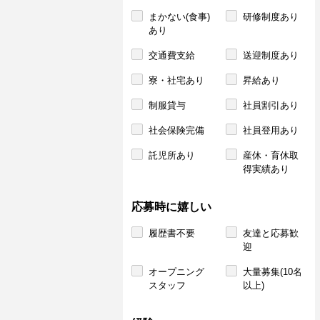
まかない(食事)
研修制度あり
あり
交通費支給
送迎制度あり
寮・社宅あり
昇給あり
制服貸与
社員割引あり
社会保険完備
社員登用あり
託児所あり
産休・育休取
得実績あり
応募時に嬉しい
履歴書不要
友達と応募歓
迎
オープニング
大量募集(10名
スタッフ
以上)