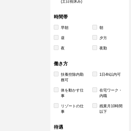
(土日祝休み)
時間帯
早朝
朝
昼
夕方
夜
夜勤
働き方
扶養控除内勤
1日4h以内可
務可
体を動かす仕
在宅ワーク・
事
内職
リゾートの仕
残業月10時間
事
以下
待遇