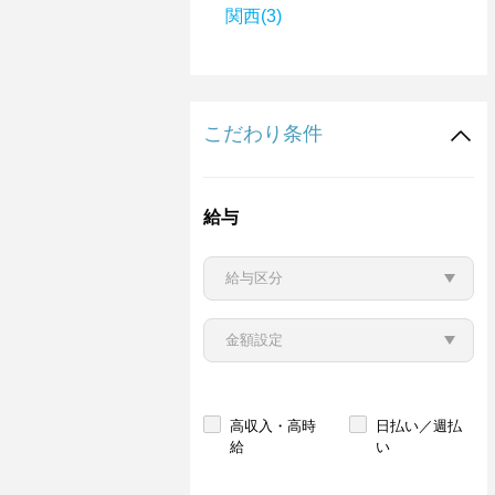
関西(3)
こだわり条件
給与
高収入・高時
日払い／週払
給
い