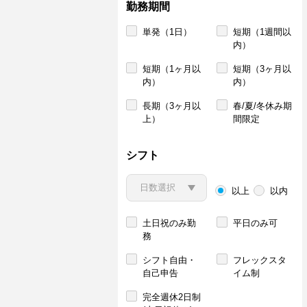
勤務期間
単発（1日）
短期（1週間以
内）
短期（1ヶ月以
短期（3ヶ月以
内）
内）
長期（3ヶ月以
春/夏/冬休み期
上）
間限定
シフト
以上
以内
土日祝のみ勤
平日のみ可
務
シフト自由・
フレックスタ
自己申告
イム制
完全週休2日制