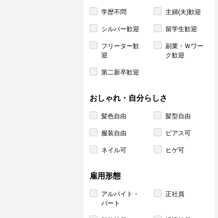
学歴不問
主婦(夫)歓迎
シルバー歓迎
留学生歓迎
フリーター歓
副業・Ｗワー
迎
ク歓迎
第二新卒歓迎
おしゃれ・自分らしさ
髪色自由
髪型自由
服装自由
ピアス可
ネイル可
ヒゲ可
雇用形態
アルバイト・
正社員
パート