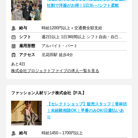
社割で洋服がお得！1日3h～/シフト柔軟
給与
時給1200円以上＋交通費全額支給
シフト
週2日以上 1日3時間以上 シフト自由・自己申告
雇用形態
アルバイト・パート
アクセス
北花田駅 徒歩4分
あと4日
株式会社プロジェクトファイブの求人一覧を見る
ファッション人材リンク株式会社【FJL】
【セレクトショップ】販売スタッフ｜香林坊
｜未経験相談OK｜早番のみOK/日週払いあ
り
給与
時給1450～1700円以上