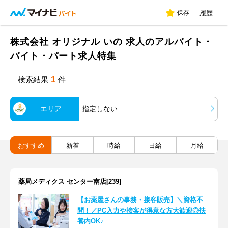
保存
履歴
株式会社 オリジナル いの 求人のアルバイト・
バイト・パート求人特集
1
検索結果
件
エリア
指定しない
おすすめ
新着
時給
日給
月給
薬局メディクス センター南店[239]
【お薬屋さんの事務・接客販売】＼資格不
問！／PC入力や接客が得意な方大歓迎◎扶
養内OK♪